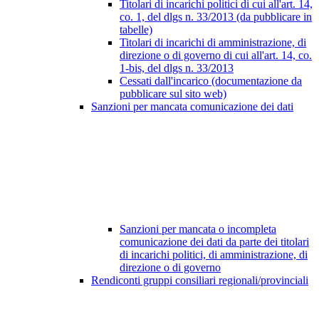
Titolari di incarichi politici di cui all'art. 14,
co. 1, del dlgs n. 33/2013 (da pubblicare in
tabelle)
Titolari di incarichi di amministrazione, di
direzione o di governo di cui all'art. 14, co.
1-bis, del dlgs n. 33/2013
Cessati dall'incarico (documentazione da
pubblicare sul sito web)
Sanzioni per mancata comunicazione dei dati
Sanzioni per mancata o incompleta
comunicazione dei dati da parte dei titolari
di incarichi politici, di amministrazione, di
direzione o di governo
Rendiconti gruppi consiliari regionali/provinciali