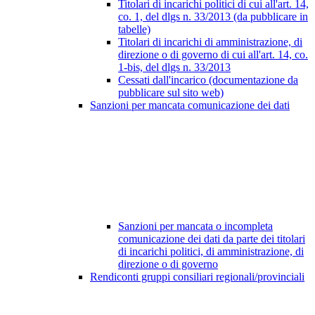
Titolari di incarichi politici di cui all'art. 14,
co. 1, del dlgs n. 33/2013 (da pubblicare in
tabelle)
Titolari di incarichi di amministrazione, di
direzione o di governo di cui all'art. 14, co.
1-bis, del dlgs n. 33/2013
Cessati dall'incarico (documentazione da
pubblicare sul sito web)
Sanzioni per mancata comunicazione dei dati
Sanzioni per mancata o incompleta
comunicazione dei dati da parte dei titolari
di incarichi politici, di amministrazione, di
direzione o di governo
Rendiconti gruppi consiliari regionali/provinciali