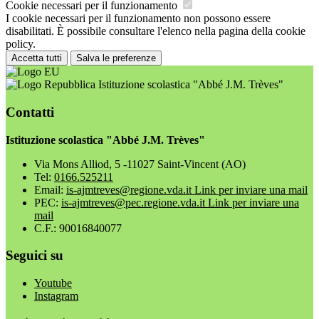
Cookie necessari per il funzionamento
I cookie necessari per il funzionamento non possono essere
disabilitati. È possibile consultare l'elenco nella pagina della cookie
policy.
Accetta tutti
Salva le preferenze
Istituzione scolastica "Abbé J.M. Trèves"
Contatti
Istituzione scolastica "Abbé J.M. Trèves"
Via Mons Alliod, 5 -11027 Saint-Vincent (AO)
Tel:
0166.525211
Email:
is-ajmtreves@regione.vda.it
Link per inviare una mail
PEC:
is-ajmtreves@pec.regione.vda.it
Link per inviare una
mail
C.F.: 90016840077
Seguici su
Youtube
Instagram