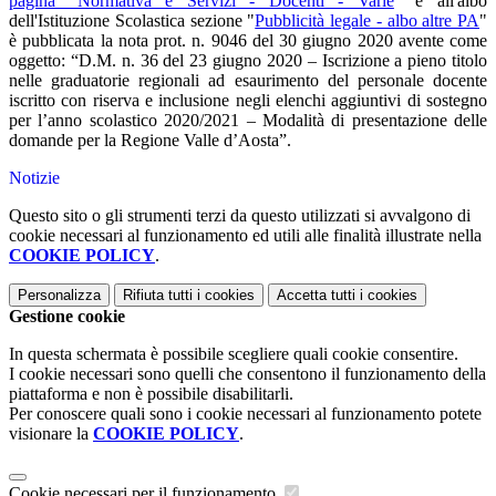
pagina "Normativa e Servizi - Docenti - Varie
" e all'albo
dell'Istituzione Scolastica sezione "
Pubblicità legale - albo altre PA
"
è pubblicata la nota prot. n. 9046 del 30 giugno 2020 avente come
oggetto: “D.M. n. 36 del 23 giugno 2020 – Iscrizione a pieno titolo
nelle graduatorie regionali ad esaurimento del personale docente
iscritto con riserva e inclusione negli elenchi aggiuntivi di sostegno
per l’anno scolastico 2020/2021 – Modalità di presentazione delle
domande per la Regione Valle d’Aosta”.
Notizie
Questo sito o gli strumenti terzi da questo utilizzati si avvalgono di
cookie necessari al funzionamento ed utili alle finalità illustrate nella
COOKIE POLICY
.
Personalizza
Rifiuta tutti
i cookies
Accetta tutti
i cookies
Gestione cookie
In questa schermata è possibile scegliere quali cookie consentire.
I cookie necessari sono quelli che consentono il funzionamento della
piattaforma e non è possibile disabilitarli.
Per conoscere quali sono i cookie necessari al funzionamento potete
visionare la
COOKIE POLICY
.
Cookie necessari per il funzionamento