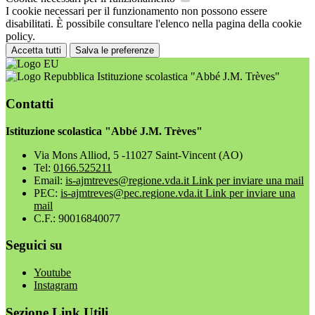
I cookie necessari per il funzionamento non possono essere
disabilitati. È possibile consultare l'elenco nella pagina della cookie
policy.
Accetta tutti
Salva le preferenze
Istituzione scolastica "Abbé J.M. Trèves"
Contatti
Istituzione scolastica "Abbé J.M. Trèves"
Via Mons Alliod, 5 -11027 Saint-Vincent (AO)
Tel:
0166.525211
Email:
is-ajmtreves@regione.vda.it
Link per inviare una mail
PEC:
is-ajmtreves@pec.regione.vda.it
Link per inviare una
mail
C.F.: 90016840077
Seguici su
Youtube
Instagram
Sezione Link Utili