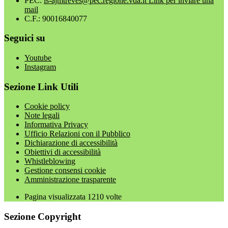
PEC:
is-ajmtreves@pec.regione.vda.it
Link per inviare una
mail
C.F.: 90016840077
Seguici su
Youtube
Instagram
Sezione Link Utili
Cookie policy
Note legali
Informativa Privacy
Ufficio Relazioni con il Pubblico
Dichiarazione di accessibilità
Obiettivi di accessibilità
Whistleblowing
Gestione consensi cookie
Amministrazione trasparente
Pagina visualizzata
1210
volte
Sezione Copyright