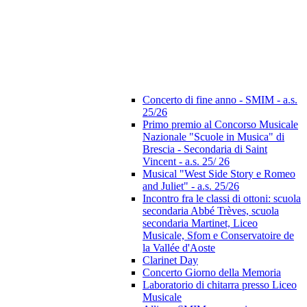
Concerto di fine anno - SMIM - a.s.
25/26
Primo premio al Concorso Musicale
Nazionale "Scuole in Musica" di
Brescia - Secondaria di Saint
Vincent - a.s. 25/ 26
Musical "West Side Story e Romeo
and Juliet" - a.s. 25/26
Incontro fra le classi di ottoni: scuola
secondaria Abbé Trèves, scuola
secondaria Martinet, Liceo
Musicale, Sfom e Conservatoire de
la Vallée d'Aoste
Clarinet Day
Concerto Giorno della Memoria
Laboratorio di chitarra presso Liceo
Musicale