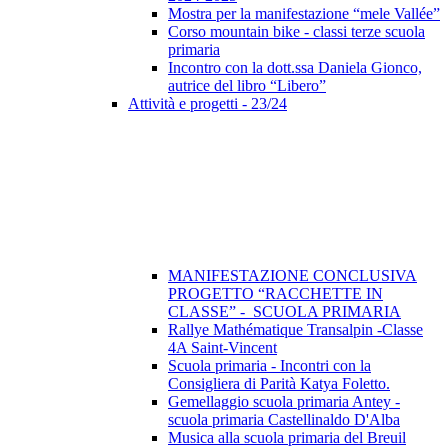
Mostra per la manifestazione “mele Vallée”
Corso mountain bike - classi terze scuola
primaria
Incontro con la dott.ssa Daniela Gionco,
autrice del libro “Libero”
Attività e progetti - 23/24
MANIFESTAZIONE CONCLUSIVA
PROGETTO “RACCHETTE IN
CLASSE” - SCUOLA PRIMARIA
Rallye Mathématique Transalpin -Classe
4A Saint-Vincent
Scuola primaria - Incontri con la
Consigliera di Parità Katya Foletto.
Gemellaggio scuola primaria Antey -
scuola primaria Castellinaldo D'Alba
Musica alla scuola primaria del Breuil