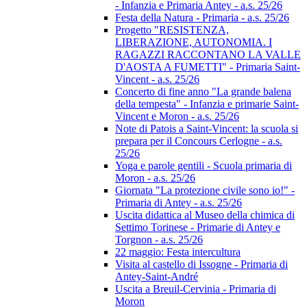
- Infanzia e Primaria Antey - a.s. 25/26
Festa della Natura - Primaria - a.s. 25/26
Progetto "RESISTENZA,
LIBERAZIONE, AUTONOMIA. I
RAGAZZI RACCONTANO LA VALLE
D'AOSTA A FUMETTI" - Primaria Saint-
Vincent - a.s. 25/26
Concerto di fine anno "La grande balena
della tempesta" - Infanzia e primarie Saint-
Vincent e Moron - a.s. 25/26
Note di Patois a Saint-Vincent: la scuola si
prepara per il Concours Cerlogne - a.s.
25/26
Yoga e parole gentili - Scuola primaria di
Moron - a.s. 25/26
Giornata "La protezione civile sono io!" -
Primaria di Antey - a.s. 25/26
Uscita didattica al Museo della chimica di
Settimo Torinese - Primarie di Antey e
Torgnon - a.s. 25/26
22 maggio: Festa intercultura
Visita al castello di Issogne - Primaria di
Antey-Saint-André
Uscita a Breuil-Cervinia - Primaria di
Moron