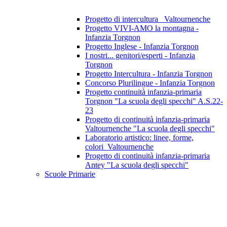
Progetto di intercultura_ Valtournenche
Progetto VIVI-AMO la montagna -
Infanzia Torgnon
Progetto Inglese - Infanzia Torgnon
I nostri... genitori/esperti - Infanzia
Torgnon
Progetto Intercultura - Infanzia Torgnon
Concorso Plurilingue - Infanzia Torgnon
Progetto continuità infanzia-primaria
Torgnon "La scuola degli specchi" A.S.22-
23
Progetto di continuità infanzia-primaria
Valtournenche "La scuola degli specchi"
Laboratorio artistico: linee, forme,
colori_Valtournenche
Progetto di continuità infanzia-primaria
Antey "La scuola degli specchi"
Scuole Primarie