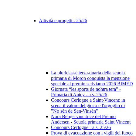
Attività e progetti - 25/26
La pluriclasse terza-quarta della scuola
primaria di Moron conquista la menzione
speciale al premio scriviamo 2026 BIMED
Giornata “les sports de nohtra tera” -
Primaria di Antey - a.s. 25/26
Concours Cerlogne a Saint-Vincent: in
scena il valore del gioco e l'orgoglio di
"No sén de Sen-Vinsén"
Nora Berger vincitrice del Premio
Andersen - Scuola primaria Saint Vincent
Concours Cerlogne - a.s. 25/26
Prova di evacuazione con i vigili del fuoco