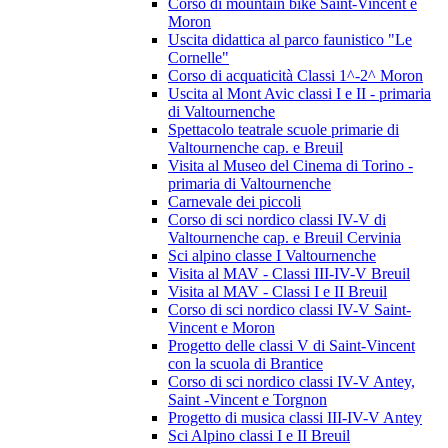
Corso di mountain bike Saint-Vincent e
Moron
Uscita didattica al parco faunistico "Le
Cornelle"
Corso di acquaticità Classi 1^-2^ Moron
Uscita al Mont Avic classi I e II - primaria
di Valtournenche
Spettacolo teatrale scuole primarie di
Valtournenche cap. e Breuil
Visita al Museo del Cinema di Torino -
primaria di Valtournenche
Carnevale dei piccoli
Corso di sci nordico classi IV-V di
Valtournenche cap. e Breuil Cervinia
Sci alpino classe I Valtournenche
Visita al MAV - Classi III-IV-V Breuil
Visita al MAV - Classi I e II Breuil
Corso di sci nordico classi IV-V Saint-
Vincent e Moron
Progetto delle classi V di Saint-Vincent
con la scuola di Brantice
Corso di sci nordico classi IV-V Antey,
Saint -Vincent e Torgnon
Progetto di musica classi III-IV-V Antey
Sci Alpino classi I e II Breuil