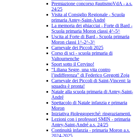
Premiazione concorso #autismoVdA - a.s.
24/25
Visita al Consiglio Regionale - Scuola
primaria Antey-Saint-André
La memoria dei ghiacciai - Forte di Bard -
Scuola primaria Moron classi 4^-5^
Uscita al Forte di Bard - Scuola primaria
Moron classi 1^-2^-3^
Carnevale dei Piccoli 2025
Corso di sci - scuola primaria di
Valtournenche
Sport sotto il Cervino!
“Liliana Segre, una vita contro
l’indifferenza” di Federico Gregotti Zoja
Carnevale dei Piccoli di Saint-Vincent: la
squadra è pronta!
Natale alla scuola primaria di Antey-Saint-
André
Spettacolo di Natale infanzia e primaria
Moron
Iniziativa #ioleggoperché: ringraziamenti.
Lezioni con i professori SMIN - primaria
Antey-Saint-André a.s. 24/25
Continuità infanzia - primaria Moron a.s.
2024-2025