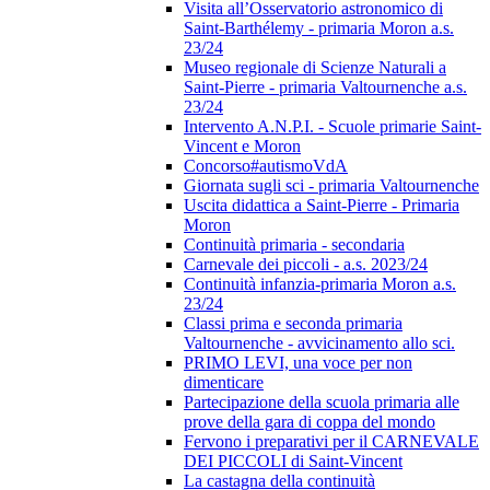
Visita all’Osservatorio astronomico di
Saint-Barthélemy - primaria Moron a.s.
23/24
Museo regionale di Scienze Naturali a
Saint-Pierre - primaria Valtournenche a.s.
23/24
Intervento A.N.P.I. - Scuole primarie Saint-
Vincent e Moron
Concorso#autismoVdA
Giornata sugli sci - primaria Valtournenche
Uscita didattica a Saint-Pierre - Primaria
Moron
Continuità primaria - secondaria
Carnevale dei piccoli - a.s. 2023/24
Continuità infanzia-primaria Moron a.s.
23/24
Classi prima e seconda primaria
Valtournenche - avvicinamento allo sci.
PRIMO LEVI, una voce per non
dimenticare
Partecipazione della scuola primaria alle
prove della gara di coppa del mondo
Fervono i preparativi per il CARNEVALE
DEI PICCOLI di Saint-Vincent
La castagna della continuità