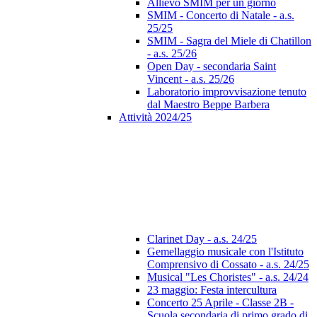
Allievo SMIM per un giorno
SMIM - Concerto di Natale - a.s.
25/25
SMIM - Sagra del Miele di Chatillon
- a.s. 25/26
Open Day - secondaria Saint
Vincent - a.s. 25/26
Laboratorio improvvisazione tenuto
dal Maestro Beppe Barbera
Attività 2024/25
Clarinet Day - a.s. 24/25
Gemellaggio musicale con l'Istituto
Comprensivo di Cossato - a.s. 24/25
Musical "Les Choristes" - a.s. 24/24
23 maggio: Festa intercultura
Concerto 25 Aprile - Classe 2B -
Scuola secondaria di primo grado di