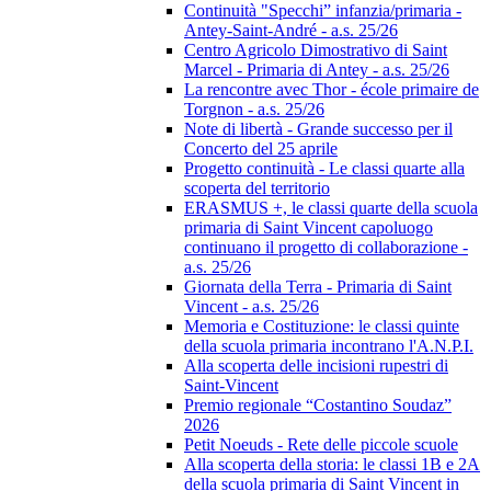
Continuità "Specchi” infanzia/primaria -
Antey-Saint-André - a.s. 25/26
Centro Agricolo Dimostrativo di Saint
Marcel - Primaria di Antey - a.s. 25/26
La rencontre avec Thor - école primaire de
Torgnon - a.s. 25/26
Note di libertà - Grande successo per il
Concerto del 25 aprile
Progetto continuità - Le classi quarte alla
scoperta del territorio
ERASMUS +, le classi quarte della scuola
primaria di Saint Vincent capoluogo
continuano il progetto di collaborazione -
a.s. 25/26
Giornata della Terra - Primaria di Saint
Vincent - a.s. 25/26
Memoria e Costituzione: le classi quinte
della scuola primaria incontrano l'A.N.P.I.
Alla scoperta delle incisioni rupestri di
Saint-Vincent
Premio regionale “Costantino Soudaz”
2026
Petit Noeuds - Rete delle piccole scuole
Alla scoperta della storia: le classi 1B e 2A
della scuola primaria di Saint Vincent in