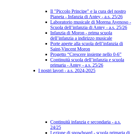
Il "Piccolo Principe" e la cura del nostro
Pianeta - Infanzia di Antey - a.s. 25/26
Laboratorio musicale di Morena Avenoso -
Scuola dell’infanzia di Antey - a.s. 25/26
Infanzia di Moron - prima scuola
dell’infanzia a indirizzo musicale
Porte aperte alla scuola dell’infanzia di
Saint-Vincent Moron
Progetto “Crescere insieme nello 0-6”
Continuità scuola dell’infanzia e scuola
primaria - Antey - a.s. 25/26
I nostri lavori - a.s. 2024-2025
Continuità infanzia e secondaria - a.s.
24/25
Lezione di snowboard - scuola primaria di