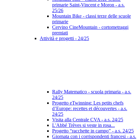
primarie Saint-Vincent e Moron - a.s.
25/26
Mountain Bike - classi terze delle scuole
primarie
Cervino CineMountain - cortometraggi
premiati
Attività e progetti - 24/25
Rally Matematico - scuola primaria - a.s.
24/25
Progetto eTwinning: Les petits chefs
d’Europe: recettes et découvertes - a.s.
24/25
Visita alla Centrale CVA - a.s. 24/25
L'Abbé Trèves si veste in rosa...
Progetto “racchette in campo” - a.s. 24/25
Giornata con i corrispondenti francesi - a.s.