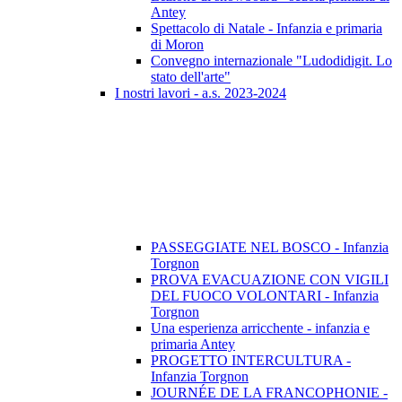
Antey
Spettacolo di Natale - Infanzia e primaria
di Moron
Convegno internazionale "Ludodidigit. Lo
stato dell'arte"
I nostri lavori - a.s. 2023-2024
PASSEGGIATE NEL BOSCO - Infanzia
Torgnon
PROVA EVACUAZIONE CON VIGILI
DEL FUOCO VOLONTARI - Infanzia
Torgnon
Una esperienza arricchente - infanzia e
primaria Antey
PROGETTO INTERCULTURA -
Infanzia Torgnon
JOURNÉE DE LA FRANCOPHONIE -