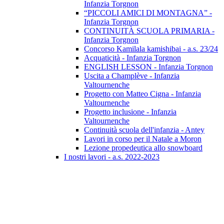
Infanzia Torgnon
“PICCOLI AMICI DI MONTAGNA” -
Infanzia Torgnon
CONTINUITÀ SCUOLA PRIMARIA -
Infanzia Torgnon
Concorso Kamilala kamishibai - a.s. 23/24
Acquaticità - Infanzia Torgnon
ENGLISH LESSON - Infanzia Torgnon
Uscita a Champlève - Infanzia
Valtournenche
Progetto con Matteo Cigna - Infanzia
Valtournenche
Progetto inclusione - Infanzia
Valtournenche
Continuità scuola dell'infanzia - Antey
Lavori in corso per il Natale a Moron
Lezione propedeutica allo snowboard
I nostri lavori - a.s. 2022-2023