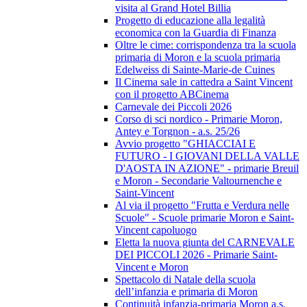
visita al Grand Hotel Billia
Progetto di educazione alla legalità
economica con la Guardia di Finanza
Oltre le cime: corrispondenza tra la scuola
primaria di Moron e la scuola primaria
Edelweiss di Sainte-Marie-de Cuines
Il Cinema sale in cattedra a Saint Vincent
con il progetto ABCinema
Carnevale dei Piccoli 2026
Corso di sci nordico - Primarie Moron,
Antey e Torgnon - a.s. 25/26
Avvio progetto "GHIACCIAI E
FUTURO - I GIOVANI DELLA VALLE
D'AOSTA IN AZIONE" - primarie Breuil
e Moron - Secondarie Valtournenche e
Saint-Vincent
Al via il progetto "Frutta e Verdura nelle
Scuole" - Scuole primarie Moron e Saint-
Vincent capoluogo
Eletta la nuova giunta del CARNEVALE
DEI PICCOLI 2026 - Primarie Saint-
Vincent e Moron
Spettacolo di Natale della scuola
dell’infanzia e primaria di Moron
Continuità infanzia-primaria Moron a.s.