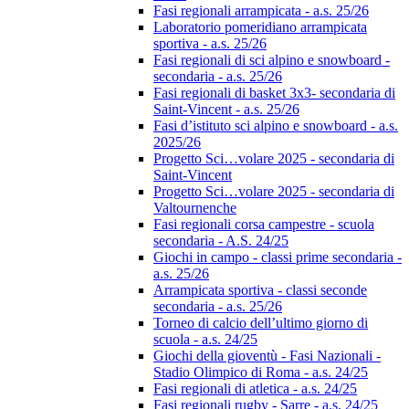
Fasi regionali arrampicata - a.s. 25/26
Laboratorio pomeridiano arrampicata
sportiva - a.s. 25/26
Fasi regionali di sci alpino e snowboard -
secondaria - a.s. 25/26
Fasi regionali di basket 3x3- secondaria di
Saint-Vincent - a.s. 25/26
Fasi d’istituto sci alpino e snowboard - a.s.
2025/26
Progetto Sci…volare 2025 - secondaria di
Saint-Vincent
Progetto Sci…volare 2025 - secondaria di
Valtournenche
Fasi regionali corsa campestre - scuola
secondaria - A.S. 24/25
Giochi in campo - classi prime secondaria -
a.s. 25/26
Arrampicata sportiva - classi seconde
secondaria - a.s. 25/26
Torneo di calcio dell’ultimo giorno di
scuola - a.s. 24/25
Giochi della gioventù - Fasi Nazionali -
Stadio Olimpico di Roma - a.s. 24/25
Fasi regionali di atletica - a.s. 24/25
Fasi regionali rugby - Sarre - a.s. 24/25