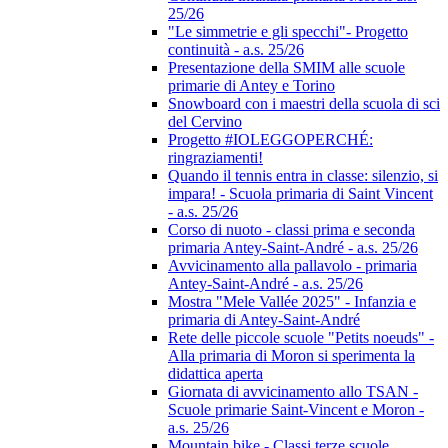
25/26
"Le simmetrie e gli specchi"- Progetto
continuità - a.s. 25/26
Presentazione della SMIM alle scuole
primarie di Antey e Torino
Snowboard con i maestri della scuola di sci
del Cervino
Progetto #IOLEGGOPERCHÉ:
ringraziamenti!
Quando il tennis entra in classe: silenzio, si
impara! - Scuola primaria di Saint Vincent
- a.s. 25/26
Corso di nuoto - classi prima e seconda
primaria Antey-Saint-André - a.s. 25/26
Avvicinamento alla pallavolo - primaria
Antey-Saint-André - a.s. 25/26
Mostra "Mele Vallée 2025" - Infanzia e
primaria di Antey-Saint-André
Rete delle piccole scuole "Petits noeuds" -
Alla primaria di Moron si sperimenta la
didattica aperta
Giornata di avvicinamento allo TSAN -
Scuole primarie Saint-Vincent e Moron -
a.s. 25/26
Mountain bike - Classi terze scuole