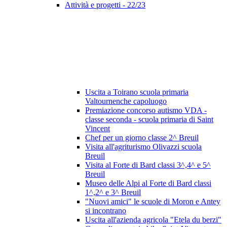
Attività e progetti - 22/23
Uscita a Toirano scuola primaria
Valtournenche capoluogo
Premiazione concorso autismo VDA -
classe seconda - scuola primaria di Saint
Vincent
Chef per un giorno classe 2^ Breuil
Visita all'agriturismo Olivazzi scuola
Breuil
Visita al Forte di Bard classi 3^,4^ e 5^
Breuil
Museo delle Alpi al Forte di Bard classi
1^,2^ e 3^ Breuil
"Nuovi amici" le scuole di Moron e Antey
si incontrano
Uscita all'azienda agricola "Etela du berzi"