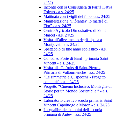
24/25
Incontri con la Consigliera di Parità Katya
Foletto - a.s. 24/25
Mattinata con i vigili del fuoco a.s. 24/25
Manifestazione "Fiòrantey, lo martsé di
Fiòr" - a.s. 24/25
Centro Agricolo Dimostrativo di Saint-
Marcel - a.s. 24/25
Visita all’allevamento degli alpaca a
Montjovet - a.s. 24/25
Spettacolo di fine anno scolastico - a.s.
24/25
Concorso Forte di Bard - primaria Saint-
Vincent - a.s. 24/25
Visita alla Cofruits di Saint-Pierre -
Primaria di Valtournenche - a.s. 24/25
"Le simmetrie e gli specchi"- Progetto
continuità - a.s. 24/25
Progetto “Cinema Inclusivo: Montagne di
Storie per un Mondo Sostenibile ” - a.s.
24/25
Laboratorio creativo scuola primaria Saint-
Vincent Capoluogo e Moron - a.s. 24/25
I segnalibri dei bambini della scuola
primaria di Antey - a.s. 24/25