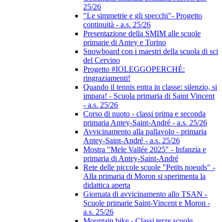
25/26
"Le simmetrie e gli specchi"- Progetto
continuità - a.s. 25/26
Presentazione della SMIM alle scuole
primarie di Antey e Torino
Snowboard con i maestri della scuola di sci
del Cervino
Progetto #IOLEGGOPERCHÉ:
ringraziamenti!
Quando il tennis entra in classe: silenzio, si
impara! - Scuola primaria di Saint Vincent
- a.s. 25/26
Corso di nuoto - classi prima e seconda
primaria Antey-Saint-André - a.s. 25/26
Avvicinamento alla pallavolo - primaria
Antey-Saint-André - a.s. 25/26
Mostra "Mele Vallée 2025" - Infanzia e
primaria di Antey-Saint-André
Rete delle piccole scuole "Petits noeuds" -
Alla primaria di Moron si sperimenta la
didattica aperta
Giornata di avvicinamento allo TSAN -
Scuole primarie Saint-Vincent e Moron -
a.s. 25/26
Mountain bike - Classi terze scuole