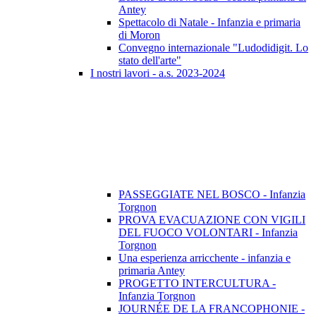
Antey
Spettacolo di Natale - Infanzia e primaria
di Moron
Convegno internazionale "Ludodidigit. Lo
stato dell'arte"
I nostri lavori - a.s. 2023-2024
PASSEGGIATE NEL BOSCO - Infanzia
Torgnon
PROVA EVACUAZIONE CON VIGILI
DEL FUOCO VOLONTARI - Infanzia
Torgnon
Una esperienza arricchente - infanzia e
primaria Antey
PROGETTO INTERCULTURA -
Infanzia Torgnon
JOURNÉE DE LA FRANCOPHONIE -