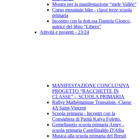
Mostra per la manifestazione “mele Vallée”
Corso mountain bike - classi terze scuola
primaria
Incontro con la dott.ssa Daniela Gionco,
autrice del libro “Libero”
Attività e progetti - 23/24
MANIFESTAZIONE CONCLUSIVA
PROGETTO “RACCHETTE IN
CLASSE” - SCUOLA PRIMARIA
Rallye Mathématique Transalpin -Classe
4A Saint-Vincent
Scuola primaria - Incontri con la
Consigliera di Parità Katya Foletto.
Gemellaggio scuola primaria Antey -
scuola primaria Castellinaldo D'Alba
Musica alla scuola primaria del Breuil