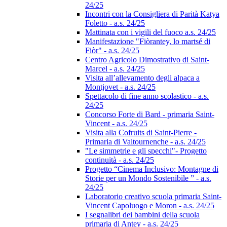
24/25
Incontri con la Consigliera di Parità Katya
Foletto - a.s. 24/25
Mattinata con i vigili del fuoco a.s. 24/25
Manifestazione "Fiòrantey, lo martsé di
Fiòr" - a.s. 24/25
Centro Agricolo Dimostrativo di Saint-
Marcel - a.s. 24/25
Visita all’allevamento degli alpaca a
Montjovet - a.s. 24/25
Spettacolo di fine anno scolastico - a.s.
24/25
Concorso Forte di Bard - primaria Saint-
Vincent - a.s. 24/25
Visita alla Cofruits di Saint-Pierre -
Primaria di Valtournenche - a.s. 24/25
"Le simmetrie e gli specchi"- Progetto
continuità - a.s. 24/25
Progetto “Cinema Inclusivo: Montagne di
Storie per un Mondo Sostenibile ” - a.s.
24/25
Laboratorio creativo scuola primaria Saint-
Vincent Capoluogo e Moron - a.s. 24/25
I segnalibri dei bambini della scuola
primaria di Antey - a.s. 24/25