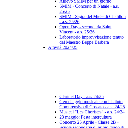
Allievo SMIM per un giorno
SMIM - Concerto di Natale - a.s.
25/25
SMIM - Sagra del Miele di Chatillon
- a.s. 25/26
Open Day - secondaria Saint
Vincent - a.s. 25/26
Laboratorio improvvisazione tenuto
dal Maestro Beppe Barbera
Attività 2024/25
Clarinet Day - a.s. 24/25
Gemellaggio musicale con l'Istituto
Comprensivo di Cossato - a.s. 24/25
Musical "Les Choristes" - a.s. 24/24
23 maggio: Festa intercultura
Concerto 25 Aprile - Classe 2B -
Scuola secondaria di primo grado di