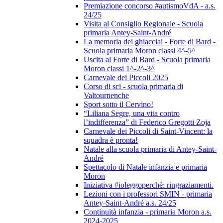
Premiazione concorso #autismoVdA - a.s.
24/25
Visita al Consiglio Regionale - Scuola
primaria Antey-Saint-André
La memoria dei ghiacciai - Forte di Bard -
Scuola primaria Moron classi 4^-5^
Uscita al Forte di Bard - Scuola primaria
Moron classi 1^-2^-3^
Carnevale dei Piccoli 2025
Corso di sci - scuola primaria di
Valtournenche
Sport sotto il Cervino!
“Liliana Segre, una vita contro
l’indifferenza” di Federico Gregotti Zoja
Carnevale dei Piccoli di Saint-Vincent: la
squadra è pronta!
Natale alla scuola primaria di Antey-Saint-
André
Spettacolo di Natale infanzia e primaria
Moron
Iniziativa #ioleggoperché: ringraziamenti.
Lezioni con i professori SMIN - primaria
Antey-Saint-André a.s. 24/25
Continuità infanzia - primaria Moron a.s.
2024-2025