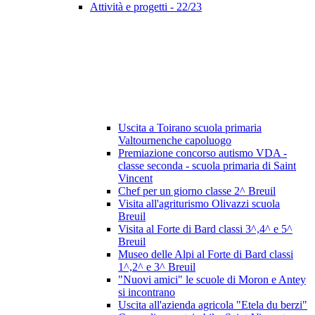
Attività e progetti - 22/23
Uscita a Toirano scuola primaria
Valtournenche capoluogo
Premiazione concorso autismo VDA -
classe seconda - scuola primaria di Saint
Vincent
Chef per un giorno classe 2^ Breuil
Visita all'agriturismo Olivazzi scuola
Breuil
Visita al Forte di Bard classi 3^,4^ e 5^
Breuil
Museo delle Alpi al Forte di Bard classi
1^,2^ e 3^ Breuil
"Nuovi amici" le scuole di Moron e Antey
si incontrano
Uscita all'azienda agricola "Etela du berzi"