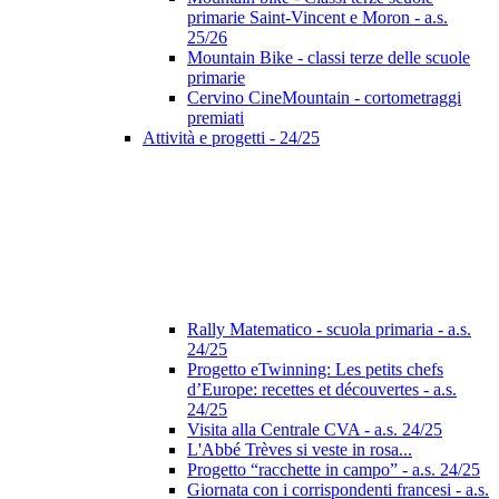
primarie Saint-Vincent e Moron - a.s.
25/26
Mountain Bike - classi terze delle scuole
primarie
Cervino CineMountain - cortometraggi
premiati
Attività e progetti - 24/25
Rally Matematico - scuola primaria - a.s.
24/25
Progetto eTwinning: Les petits chefs
d’Europe: recettes et découvertes - a.s.
24/25
Visita alla Centrale CVA - a.s. 24/25
L'Abbé Trèves si veste in rosa...
Progetto “racchette in campo” - a.s. 24/25
Giornata con i corrispondenti francesi - a.s.