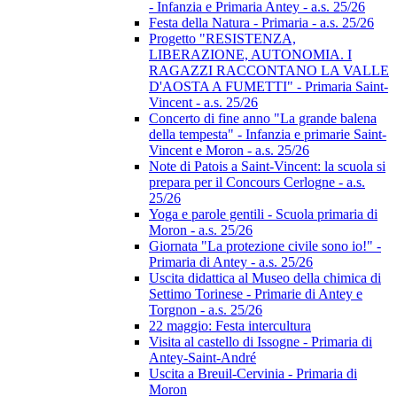
- Infanzia e Primaria Antey - a.s. 25/26
Festa della Natura - Primaria - a.s. 25/26
Progetto "RESISTENZA,
LIBERAZIONE, AUTONOMIA. I
RAGAZZI RACCONTANO LA VALLE
D'AOSTA A FUMETTI" - Primaria Saint-
Vincent - a.s. 25/26
Concerto di fine anno "La grande balena
della tempesta" - Infanzia e primarie Saint-
Vincent e Moron - a.s. 25/26
Note di Patois a Saint-Vincent: la scuola si
prepara per il Concours Cerlogne - a.s.
25/26
Yoga e parole gentili - Scuola primaria di
Moron - a.s. 25/26
Giornata "La protezione civile sono io!" -
Primaria di Antey - a.s. 25/26
Uscita didattica al Museo della chimica di
Settimo Torinese - Primarie di Antey e
Torgnon - a.s. 25/26
22 maggio: Festa intercultura
Visita al castello di Issogne - Primaria di
Antey-Saint-André
Uscita a Breuil-Cervinia - Primaria di
Moron