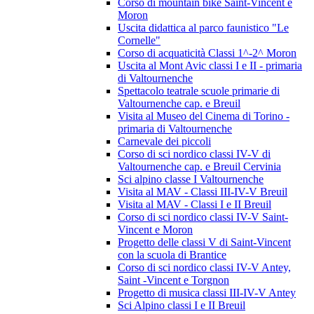
Corso di mountain bike Saint-Vincent e
Moron
Uscita didattica al parco faunistico "Le
Cornelle"
Corso di acquaticità Classi 1^-2^ Moron
Uscita al Mont Avic classi I e II - primaria
di Valtournenche
Spettacolo teatrale scuole primarie di
Valtournenche cap. e Breuil
Visita al Museo del Cinema di Torino -
primaria di Valtournenche
Carnevale dei piccoli
Corso di sci nordico classi IV-V di
Valtournenche cap. e Breuil Cervinia
Sci alpino classe I Valtournenche
Visita al MAV - Classi III-IV-V Breuil
Visita al MAV - Classi I e II Breuil
Corso di sci nordico classi IV-V Saint-
Vincent e Moron
Progetto delle classi V di Saint-Vincent
con la scuola di Brantice
Corso di sci nordico classi IV-V Antey,
Saint -Vincent e Torgnon
Progetto di musica classi III-IV-V Antey
Sci Alpino classi I e II Breuil