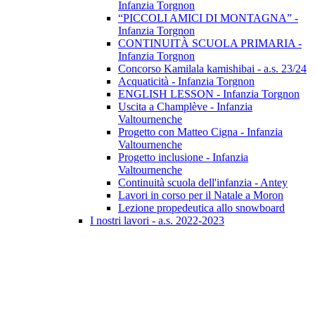
Infanzia Torgnon
“PICCOLI AMICI DI MONTAGNA” -
Infanzia Torgnon
CONTINUITÀ SCUOLA PRIMARIA -
Infanzia Torgnon
Concorso Kamilala kamishibai - a.s. 23/24
Acquaticità - Infanzia Torgnon
ENGLISH LESSON - Infanzia Torgnon
Uscita a Champlève - Infanzia
Valtournenche
Progetto con Matteo Cigna - Infanzia
Valtournenche
Progetto inclusione - Infanzia
Valtournenche
Continuità scuola dell'infanzia - Antey
Lavori in corso per il Natale a Moron
Lezione propedeutica allo snowboard
I nostri lavori - a.s. 2022-2023