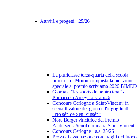
Attività e progetti - 25/26
La pluriclasse terza-quarta della scuola
primaria di Moron conquista la menzione
speciale al premio scriviamo 2026 BIMED
Giornata “les sports de nohtra tera” -
Primaria di Antey - a.s. 25/26
Concours Cerlogne a Saint-Vincent: in
scena il valore del gioco e l'orgoglio di
"No sén de Sen-Vinsén"
Nora Berger vincitrice del Premio
Andersen - Scuola primaria Saint Vincent
Concours Cerlogne - a.s. 25/26
Prova di evacuazione con i vigili del fuoco