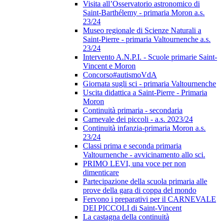
Visita all’Osservatorio astronomico di
Saint-Barthélemy - primaria Moron a.s.
23/24
Museo regionale di Scienze Naturali a
Saint-Pierre - primaria Valtournenche a.s.
23/24
Intervento A.N.P.I. - Scuole primarie Saint-
Vincent e Moron
Concorso#autismoVdA
Giornata sugli sci - primaria Valtournenche
Uscita didattica a Saint-Pierre - Primaria
Moron
Continuità primaria - secondaria
Carnevale dei piccoli - a.s. 2023/24
Continuità infanzia-primaria Moron a.s.
23/24
Classi prima e seconda primaria
Valtournenche - avvicinamento allo sci.
PRIMO LEVI, una voce per non
dimenticare
Partecipazione della scuola primaria alle
prove della gara di coppa del mondo
Fervono i preparativi per il CARNEVALE
DEI PICCOLI di Saint-Vincent
La castagna della continuità