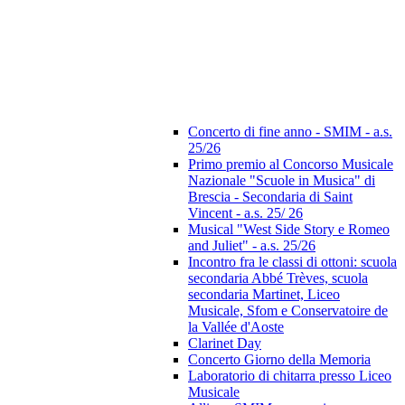
Concerto di fine anno - SMIM - a.s.
25/26
Primo premio al Concorso Musicale
Nazionale "Scuole in Musica" di
Brescia - Secondaria di Saint
Vincent - a.s. 25/ 26
Musical "West Side Story e Romeo
and Juliet" - a.s. 25/26
Incontro fra le classi di ottoni: scuola
secondaria Abbé Trèves, scuola
secondaria Martinet, Liceo
Musicale, Sfom e Conservatoire de
la Vallée d'Aoste
Clarinet Day
Concerto Giorno della Memoria
Laboratorio di chitarra presso Liceo
Musicale