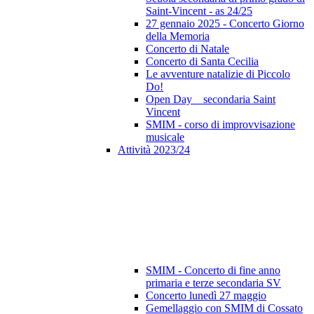
Saint-Vincent - as 24/25
27 gennaio 2025 - Concerto Giorno
della Memoria
Concerto di Natale
Concerto di Santa Cecilia
Le avventure natalizie di Piccolo
Do!
Open Day _ secondaria Saint
Vincent
SMIM - corso di improvvisazione
musicale
Attività 2023/24
SMIM - Concerto di fine anno
primaria e terze secondaria SV
Concerto lunedì 27 maggio
Gemellaggio con SMIM di Cossato