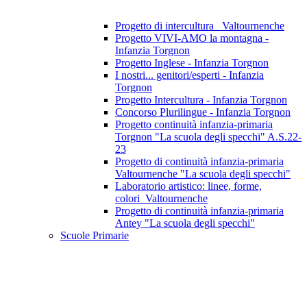
Progetto di intercultura_ Valtournenche
Progetto VIVI-AMO la montagna -
Infanzia Torgnon
Progetto Inglese - Infanzia Torgnon
I nostri... genitori/esperti - Infanzia
Torgnon
Progetto Intercultura - Infanzia Torgnon
Concorso Plurilingue - Infanzia Torgnon
Progetto continuità infanzia-primaria
Torgnon "La scuola degli specchi" A.S.22-
23
Progetto di continuità infanzia-primaria
Valtournenche "La scuola degli specchi"
Laboratorio artistico: linee, forme,
colori_Valtournenche
Progetto di continuità infanzia-primaria
Antey "La scuola degli specchi"
Scuole Primarie