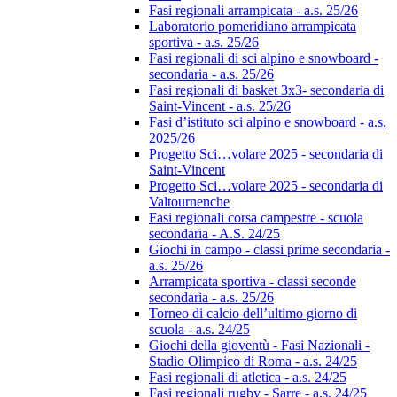
Fasi regionali arrampicata - a.s. 25/26
Laboratorio pomeridiano arrampicata
sportiva - a.s. 25/26
Fasi regionali di sci alpino e snowboard -
secondaria - a.s. 25/26
Fasi regionali di basket 3x3- secondaria di
Saint-Vincent - a.s. 25/26
Fasi d’istituto sci alpino e snowboard - a.s.
2025/26
Progetto Sci…volare 2025 - secondaria di
Saint-Vincent
Progetto Sci…volare 2025 - secondaria di
Valtournenche
Fasi regionali corsa campestre - scuola
secondaria - A.S. 24/25
Giochi in campo - classi prime secondaria -
a.s. 25/26
Arrampicata sportiva - classi seconde
secondaria - a.s. 25/26
Torneo di calcio dell’ultimo giorno di
scuola - a.s. 24/25
Giochi della gioventù - Fasi Nazionali -
Stadio Olimpico di Roma - a.s. 24/25
Fasi regionali di atletica - a.s. 24/25
Fasi regionali rugby - Sarre - a.s. 24/25