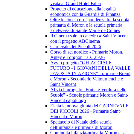
visita al Grand Hotel Billia
Progetto di educazione alla legalità
economica con la Guardia di Finanza
Oltre le cime: corrispondenza tra la scuola
primaria di Moron e la scuola primaria
Edelweiss di Sainte-Marie-de Cuines
Il Cinema sale in cattedra a Saint Vincent
con il progetto ABCinema
Carnevale dei Piccoli 2026
Corso di sci nordico - Primarie Moron,
Antey e Torgnon - a.s. 25/26
Avvio progetto "GHIACCIAI E
FUTURO - I GIOVANI DELLA VALLE
D'AOSTA IN AZIONE" - primarie Breuil
e Moron - Secondarie Valtournenche e
Saint-Vincent
Al via il progetto "Frutta e Verdura nelle
Scuole" - Scuole primarie Moron e Saint-
Vincent capoluogo
Eletta la nuova giunta del CARNEVALE
DEI PICCOLI 2026 - Primarie Saint-
Vincent e Moron
Spettacolo di Natale della scuola
dell’infanzia e primaria di Moron
Continuità infanzia-primaria Moron a.s.