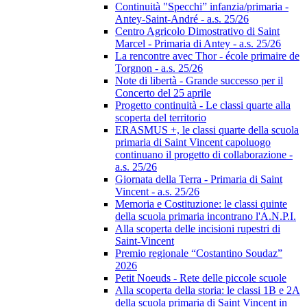
Continuità "Specchi” infanzia/primaria -
Antey-Saint-André - a.s. 25/26
Centro Agricolo Dimostrativo di Saint
Marcel - Primaria di Antey - a.s. 25/26
La rencontre avec Thor - école primaire de
Torgnon - a.s. 25/26
Note di libertà - Grande successo per il
Concerto del 25 aprile
Progetto continuità - Le classi quarte alla
scoperta del territorio
ERASMUS +, le classi quarte della scuola
primaria di Saint Vincent capoluogo
continuano il progetto di collaborazione -
a.s. 25/26
Giornata della Terra - Primaria di Saint
Vincent - a.s. 25/26
Memoria e Costituzione: le classi quinte
della scuola primaria incontrano l'A.N.P.I.
Alla scoperta delle incisioni rupestri di
Saint-Vincent
Premio regionale “Costantino Soudaz”
2026
Petit Noeuds - Rete delle piccole scuole
Alla scoperta della storia: le classi 1B e 2A
della scuola primaria di Saint Vincent in