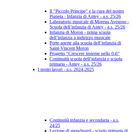
Il "Piccolo Principe" e la cura del nostro
Pianeta - Infanzia di Antey - a.s. 25/26
Laboratorio musicale di Morena Avenoso -
Scuola dell’infanzia di Antey - a.s. 25/26
Infanzia di Moron - prima scuola
dell’infanzia a indirizzo musicale
Porte aperte alla scuola dell’infanzia di
Saint-Vincent Moron
Progetto “Crescere insieme nello 0-6”
Continuità scuola dell’infanzia e scuola
primaria - Antey - a.s. 25/26
I nostri lavori - a.s. 2024-2025
Continuità infanzia e secondaria - a.s.
24/25
Lezione di snowboard - scuola primaria di