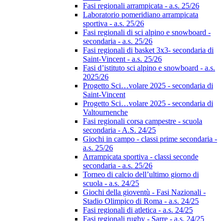
Fasi regionali arrampicata - a.s. 25/26
Laboratorio pomeridiano arrampicata
sportiva - a.s. 25/26
Fasi regionali di sci alpino e snowboard -
secondaria - a.s. 25/26
Fasi regionali di basket 3x3- secondaria di
Saint-Vincent - a.s. 25/26
Fasi d’istituto sci alpino e snowboard - a.s.
2025/26
Progetto Sci…volare 2025 - secondaria di
Saint-Vincent
Progetto Sci…volare 2025 - secondaria di
Valtournenche
Fasi regionali corsa campestre - scuola
secondaria - A.S. 24/25
Giochi in campo - classi prime secondaria -
a.s. 25/26
Arrampicata sportiva - classi seconde
secondaria - a.s. 25/26
Torneo di calcio dell’ultimo giorno di
scuola - a.s. 24/25
Giochi della gioventù - Fasi Nazionali -
Stadio Olimpico di Roma - a.s. 24/25
Fasi regionali di atletica - a.s. 24/25
Fasi regionali rugby - Sarre - a.s. 24/25