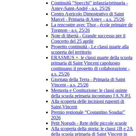
Continuità "Specchi” infanzia/primaria -
Antey-Saint-André - a.s. 25/26
Centro Agricolo Dimostrativo di Saint
Marcel - Primaria di Antey - a.s. 25/26
La rencontre avec Thor - école primaire de
Torgnon - a.s. 25/26
Note di libertà - Grande successo per il
Concerto del 25 aprile
Progetto continuità - Le classi quarte alla
scoperta del territorio
ERASMUS +, le classi quarte della scuola
primaria di Saint Vincent capoluogo
continuano il progetto di collaborazione -
a.s. 25/26
Giornata della Terra - Primaria di Saint
Vincent - a.s. 25/26
Memoria e Costituzione: le classi quinte
della scuola primaria incontrano l'A.N.P.I.
Alla scoperta delle incisioni rupestri di
Saint-Vincent
Premio regionale “Costantino Soudaz”
2026
Petit Noeuds - Rete delle piccole scuole
Alla scoperta della storia: le classi 1B e 2A
della scuola primaria di Saint Vincent in