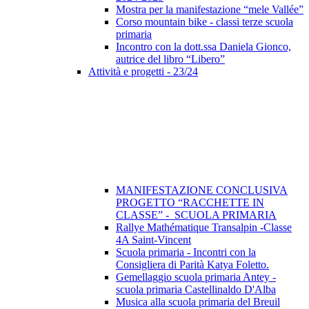
Mostra per la manifestazione “mele Vallée”
Corso mountain bike - classi terze scuola
primaria
Incontro con la dott.ssa Daniela Gionco,
autrice del libro “Libero”
Attività e progetti - 23/24
MANIFESTAZIONE CONCLUSIVA
PROGETTO “RACCHETTE IN
CLASSE” - SCUOLA PRIMARIA
Rallye Mathématique Transalpin -Classe
4A Saint-Vincent
Scuola primaria - Incontri con la
Consigliera di Parità Katya Foletto.
Gemellaggio scuola primaria Antey -
scuola primaria Castellinaldo D'Alba
Musica alla scuola primaria del Breuil