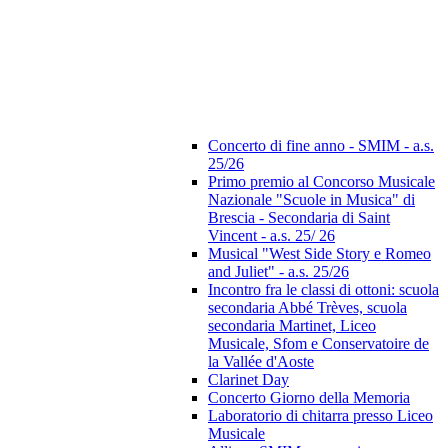
Concerto di fine anno - SMIM - a.s.
25/26
Primo premio al Concorso Musicale
Nazionale "Scuole in Musica" di
Brescia - Secondaria di Saint
Vincent - a.s. 25/ 26
Musical "West Side Story e Romeo
and Juliet" - a.s. 25/26
Incontro fra le classi di ottoni: scuola
secondaria Abbé Trèves, scuola
secondaria Martinet, Liceo
Musicale, Sfom e Conservatoire de
la Vallée d'Aoste
Clarinet Day
Concerto Giorno della Memoria
Laboratorio di chitarra presso Liceo
Musicale