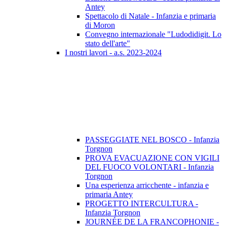
Antey
Spettacolo di Natale - Infanzia e primaria
di Moron
Convegno internazionale "Ludodidigit. Lo
stato dell'arte"
I nostri lavori - a.s. 2023-2024
PASSEGGIATE NEL BOSCO - Infanzia
Torgnon
PROVA EVACUAZIONE CON VIGILI
DEL FUOCO VOLONTARI - Infanzia
Torgnon
Una esperienza arricchente - infanzia e
primaria Antey
PROGETTO INTERCULTURA -
Infanzia Torgnon
JOURNÉE DE LA FRANCOPHONIE -