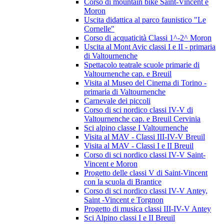
Corso di mountain bike Saint-Vincent e
Moron
Uscita didattica al parco faunistico "Le
Cornelle"
Corso di acquaticità Classi 1^-2^ Moron
Uscita al Mont Avic classi I e II - primaria
di Valtournenche
Spettacolo teatrale scuole primarie di
Valtournenche cap. e Breuil
Visita al Museo del Cinema di Torino -
primaria di Valtournenche
Carnevale dei piccoli
Corso di sci nordico classi IV-V di
Valtournenche cap. e Breuil Cervinia
Sci alpino classe I Valtournenche
Visita al MAV - Classi III-IV-V Breuil
Visita al MAV - Classi I e II Breuil
Corso di sci nordico classi IV-V Saint-
Vincent e Moron
Progetto delle classi V di Saint-Vincent
con la scuola di Brantice
Corso di sci nordico classi IV-V Antey,
Saint -Vincent e Torgnon
Progetto di musica classi III-IV-V Antey
Sci Alpino classi I e II Breuil