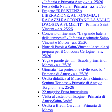
- Infanzia e Primaria Antey - a.s. 25/26
Festa della Natura - Primaria - a.s. 25/26
Progetto "RESISTENZA,
LIBERAZIONE, AUTONOMIA. I
RAGAZZI RACCONTANO LA VALLE
D'AOSTA A FUMETTI" - Primaria Saint-
Vincent - a.s. 25/26
Concerto di fine anno "La grande balena
della tempesta" - Infanzia e primarie Saint-
Vincent e Moron - a.s. 25/26
Note di Patois a Saint-Vincent: la scuola si
prepara per il Concours Cerlogne - a.s.
25/26
Yoga e parole gentili - Scuola primaria di
Moron - a.s. 25/26
Giornata "La protezione civile sono io!" -
Primaria di Antey - a.s. 25/26
Uscita didattica al Museo della chimica di
Settimo Torinese - Primarie di Antey e
Torgnon - a.s. 25/26
22 maggio: Festa intercultura
Visita al castello di Issogne - Primaria di
Antey-Saint-André
Uscita a Breuil-Cervinia - Primaria di
Moron