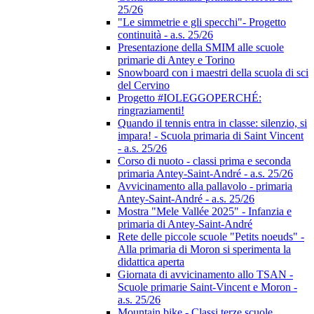
25/26
"Le simmetrie e gli specchi"- Progetto
continuità - a.s. 25/26
Presentazione della SMIM alle scuole
primarie di Antey e Torino
Snowboard con i maestri della scuola di sci
del Cervino
Progetto #IOLEGGOPERCHÉ:
ringraziamenti!
Quando il tennis entra in classe: silenzio, si
impara! - Scuola primaria di Saint Vincent
- a.s. 25/26
Corso di nuoto - classi prima e seconda
primaria Antey-Saint-André - a.s. 25/26
Avvicinamento alla pallavolo - primaria
Antey-Saint-André - a.s. 25/26
Mostra "Mele Vallée 2025" - Infanzia e
primaria di Antey-Saint-André
Rete delle piccole scuole "Petits noeuds" -
Alla primaria di Moron si sperimenta la
didattica aperta
Giornata di avvicinamento allo TSAN -
Scuole primarie Saint-Vincent e Moron -
a.s. 25/26
Mountain bike - Classi terze scuole