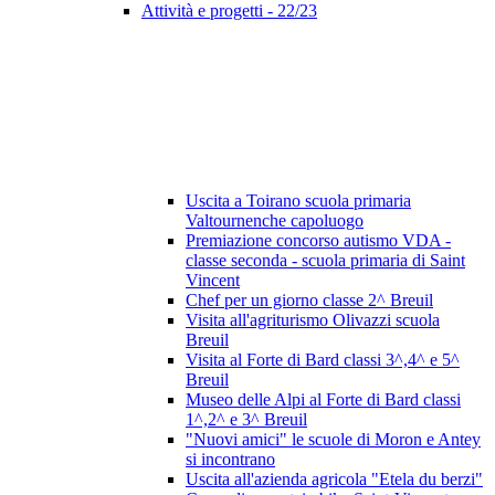
Attività e progetti - 22/23
Uscita a Toirano scuola primaria
Valtournenche capoluogo
Premiazione concorso autismo VDA -
classe seconda - scuola primaria di Saint
Vincent
Chef per un giorno classe 2^ Breuil
Visita all'agriturismo Olivazzi scuola
Breuil
Visita al Forte di Bard classi 3^,4^ e 5^
Breuil
Museo delle Alpi al Forte di Bard classi
1^,2^ e 3^ Breuil
"Nuovi amici" le scuole di Moron e Antey
si incontrano
Uscita all'azienda agricola "Etela du berzi"