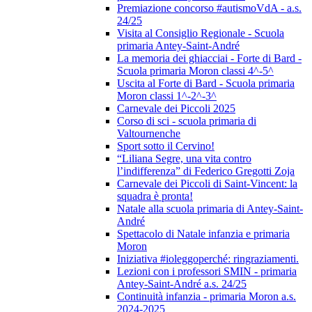
Premiazione concorso #autismoVdA - a.s.
24/25
Visita al Consiglio Regionale - Scuola
primaria Antey-Saint-André
La memoria dei ghiacciai - Forte di Bard -
Scuola primaria Moron classi 4^-5^
Uscita al Forte di Bard - Scuola primaria
Moron classi 1^-2^-3^
Carnevale dei Piccoli 2025
Corso di sci - scuola primaria di
Valtournenche
Sport sotto il Cervino!
“Liliana Segre, una vita contro
l’indifferenza” di Federico Gregotti Zoja
Carnevale dei Piccoli di Saint-Vincent: la
squadra è pronta!
Natale alla scuola primaria di Antey-Saint-
André
Spettacolo di Natale infanzia e primaria
Moron
Iniziativa #ioleggoperché: ringraziamenti.
Lezioni con i professori SMIN - primaria
Antey-Saint-André a.s. 24/25
Continuità infanzia - primaria Moron a.s.
2024-2025