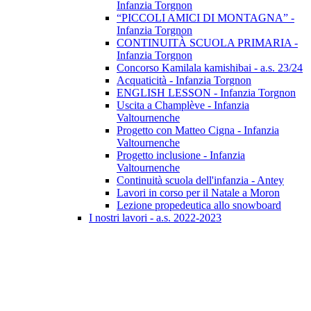
Infanzia Torgnon
“PICCOLI AMICI DI MONTAGNA” -
Infanzia Torgnon
CONTINUITÀ SCUOLA PRIMARIA -
Infanzia Torgnon
Concorso Kamilala kamishibai - a.s. 23/24
Acquaticità - Infanzia Torgnon
ENGLISH LESSON - Infanzia Torgnon
Uscita a Champlève - Infanzia
Valtournenche
Progetto con Matteo Cigna - Infanzia
Valtournenche
Progetto inclusione - Infanzia
Valtournenche
Continuità scuola dell'infanzia - Antey
Lavori in corso per il Natale a Moron
Lezione propedeutica allo snowboard
I nostri lavori - a.s. 2022-2023