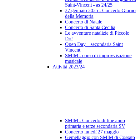
Saint-Vincent - as 24/25
27 gennaio 2025 - Concerto Giorno
della Memoria
Concerto di Natale
Concerto di Santa Cecilia
Le avventure natalizie di Piccolo
Do!
Open Day _ secondaria Saint
Vincent
SMIM - corso di improvvisazione
musicale
Attività 2023/24
SMIM - Concerto di fine anno
primaria e terze secondaria SV
Concerto lunedì 27 maggio
Gemellaggio con SMIM di Cossato