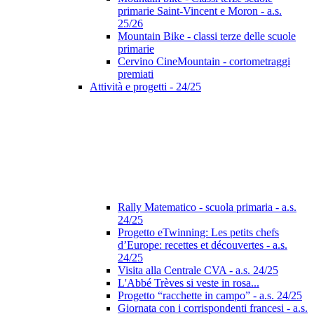
primarie Saint-Vincent e Moron - a.s.
25/26
Mountain Bike - classi terze delle scuole
primarie
Cervino CineMountain - cortometraggi
premiati
Attività e progetti - 24/25
Rally Matematico - scuola primaria - a.s.
24/25
Progetto eTwinning: Les petits chefs
d’Europe: recettes et découvertes - a.s.
24/25
Visita alla Centrale CVA - a.s. 24/25
L'Abbé Trèves si veste in rosa...
Progetto “racchette in campo” - a.s. 24/25
Giornata con i corrispondenti francesi - a.s.