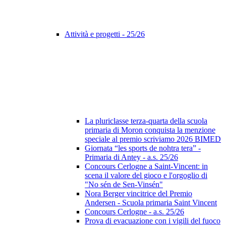
Attività e progetti - 25/26
La pluriclasse terza-quarta della scuola
primaria di Moron conquista la menzione
speciale al premio scriviamo 2026 BIMED
Giornata “les sports de nohtra tera” -
Primaria di Antey - a.s. 25/26
Concours Cerlogne a Saint-Vincent: in
scena il valore del gioco e l'orgoglio di
"No sén de Sen-Vinsén"
Nora Berger vincitrice del Premio
Andersen - Scuola primaria Saint Vincent
Concours Cerlogne - a.s. 25/26
Prova di evacuazione con i vigili del fuoco