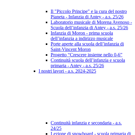
Il "Piccolo Principe" e la cura del nostro
Pianeta - Infanzia di Antey - a.s. 25/26
Laboratorio musicale di Morena Avenoso -
Scuola dell’infanzia di Antey - a.s. 25/26
Infanzia di Moron - prima scuola
dell’infanzia a indirizzo musicale
Porte aperte alla scuola dell’infanzia di
Saint-Vincent Moron
Progetto “Crescere insieme nello 0-6”
Continuità scuola dell’infanzia e scuola
primaria - Antey - a.s. 25/26
I nostri lavori - a.s. 2024-2025
Continuità infanzia e secondaria - a.s.
24/25
Lezione di snowboard - scuola primaria di