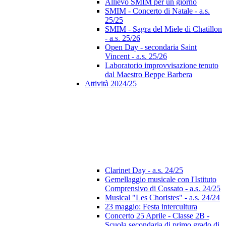
Allievo SMIM per un giorno
SMIM - Concerto di Natale - a.s.
25/25
SMIM - Sagra del Miele di Chatillon
- a.s. 25/26
Open Day - secondaria Saint
Vincent - a.s. 25/26
Laboratorio improvvisazione tenuto
dal Maestro Beppe Barbera
Attività 2024/25
Clarinet Day - a.s. 24/25
Gemellaggio musicale con l'Istituto
Comprensivo di Cossato - a.s. 24/25
Musical "Les Choristes" - a.s. 24/24
23 maggio: Festa intercultura
Concerto 25 Aprile - Classe 2B -
Scuola secondaria di primo grado di