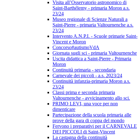
Visita all’Osservatorio astronomico di
Saint-Barthélemy - primaria Moron a.s.
23/24
Museo regionale di Scienze Naturali a
Saint-Pierre - primaria Valtournenche a.s.
23/24
Intervento A.N.P.I. - Scuole primarie Saint-
Vincent e Moron
Concorso#autismoVdA
Giornata sugli sci - primaria Valtournenche
Uscita didattica a Saint-Pierre - Primaria
Moron
Continuità primaria - secondaria
Carnevale dei piccoli - a.s. 2023/24
Continuità infanzia-primaria Moron a.s.
23/24
Classi prima e seconda primaria
Valtournenche - avvicinamento allo sci.
PRIMO LEVI, una voce per non
dimenticare
Partecipazione della scuola primaria alle
prove della gara di coppa del mondo
Fervono i preparativi per il CARNEVALE
DEI PICCOLI di Saint-Vincent
La castagna della continuità