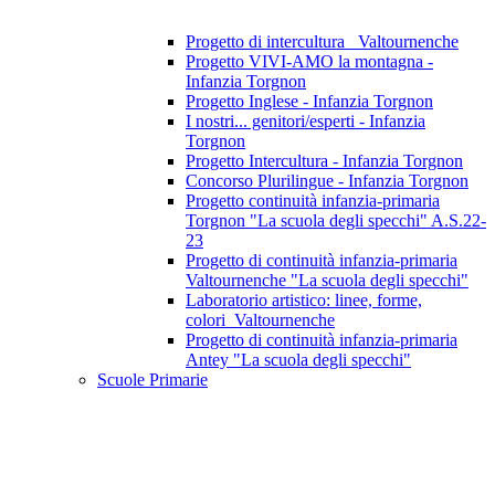
Progetto di intercultura_ Valtournenche
Progetto VIVI-AMO la montagna -
Infanzia Torgnon
Progetto Inglese - Infanzia Torgnon
I nostri... genitori/esperti - Infanzia
Torgnon
Progetto Intercultura - Infanzia Torgnon
Concorso Plurilingue - Infanzia Torgnon
Progetto continuità infanzia-primaria
Torgnon "La scuola degli specchi" A.S.22-
23
Progetto di continuità infanzia-primaria
Valtournenche "La scuola degli specchi"
Laboratorio artistico: linee, forme,
colori_Valtournenche
Progetto di continuità infanzia-primaria
Antey "La scuola degli specchi"
Scuole Primarie