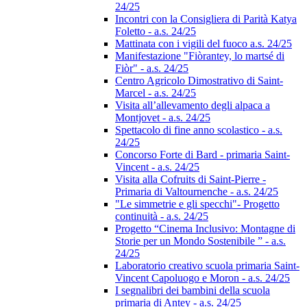
24/25
Incontri con la Consigliera di Parità Katya
Foletto - a.s. 24/25
Mattinata con i vigili del fuoco a.s. 24/25
Manifestazione "Fiòrantey, lo martsé di
Fiòr" - a.s. 24/25
Centro Agricolo Dimostrativo di Saint-
Marcel - a.s. 24/25
Visita all’allevamento degli alpaca a
Montjovet - a.s. 24/25
Spettacolo di fine anno scolastico - a.s.
24/25
Concorso Forte di Bard - primaria Saint-
Vincent - a.s. 24/25
Visita alla Cofruits di Saint-Pierre -
Primaria di Valtournenche - a.s. 24/25
"Le simmetrie e gli specchi"- Progetto
continuità - a.s. 24/25
Progetto “Cinema Inclusivo: Montagne di
Storie per un Mondo Sostenibile ” - a.s.
24/25
Laboratorio creativo scuola primaria Saint-
Vincent Capoluogo e Moron - a.s. 24/25
I segnalibri dei bambini della scuola
primaria di Antey - a.s. 24/25