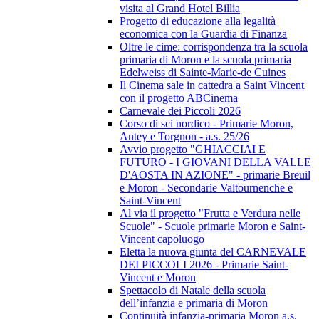
visita al Grand Hotel Billia
Progetto di educazione alla legalità
economica con la Guardia di Finanza
Oltre le cime: corrispondenza tra la scuola
primaria di Moron e la scuola primaria
Edelweiss di Sainte-Marie-de Cuines
Il Cinema sale in cattedra a Saint Vincent
con il progetto ABCinema
Carnevale dei Piccoli 2026
Corso di sci nordico - Primarie Moron,
Antey e Torgnon - a.s. 25/26
Avvio progetto "GHIACCIAI E
FUTURO - I GIOVANI DELLA VALLE
D'AOSTA IN AZIONE" - primarie Breuil
e Moron - Secondarie Valtournenche e
Saint-Vincent
Al via il progetto "Frutta e Verdura nelle
Scuole" - Scuole primarie Moron e Saint-
Vincent capoluogo
Eletta la nuova giunta del CARNEVALE
DEI PICCOLI 2026 - Primarie Saint-
Vincent e Moron
Spettacolo di Natale della scuola
dell’infanzia e primaria di Moron
Continuità infanzia-primaria Moron a.s.