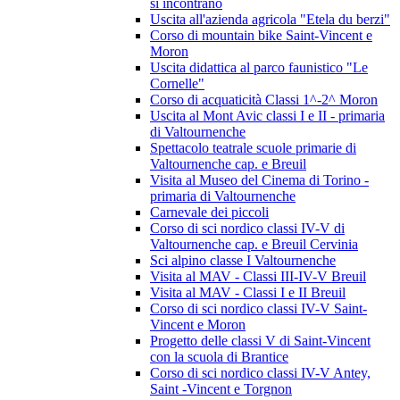
si incontrano
Uscita all'azienda agricola "Etela du berzi"
Corso di mountain bike Saint-Vincent e
Moron
Uscita didattica al parco faunistico "Le
Cornelle"
Corso di acquaticità Classi 1^-2^ Moron
Uscita al Mont Avic classi I e II - primaria
di Valtournenche
Spettacolo teatrale scuole primarie di
Valtournenche cap. e Breuil
Visita al Museo del Cinema di Torino -
primaria di Valtournenche
Carnevale dei piccoli
Corso di sci nordico classi IV-V di
Valtournenche cap. e Breuil Cervinia
Sci alpino classe I Valtournenche
Visita al MAV - Classi III-IV-V Breuil
Visita al MAV - Classi I e II Breuil
Corso di sci nordico classi IV-V Saint-
Vincent e Moron
Progetto delle classi V di Saint-Vincent
con la scuola di Brantice
Corso di sci nordico classi IV-V Antey,
Saint -Vincent e Torgnon