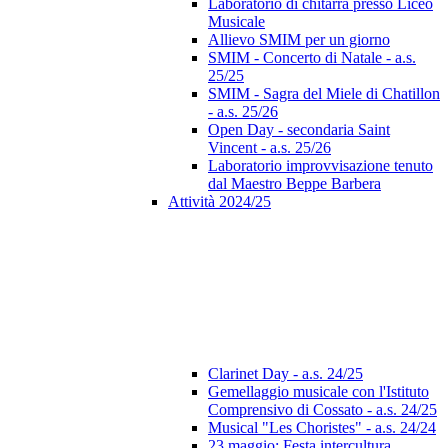
Laboratorio di chitarra presso Liceo
Musicale
Allievo SMIM per un giorno
SMIM - Concerto di Natale - a.s.
25/25
SMIM - Sagra del Miele di Chatillon
- a.s. 25/26
Open Day - secondaria Saint
Vincent - a.s. 25/26
Laboratorio improvvisazione tenuto
dal Maestro Beppe Barbera
Attività 2024/25
Clarinet Day - a.s. 24/25
Gemellaggio musicale con l'Istituto
Comprensivo di Cossato - a.s. 24/25
Musical "Les Choristes" - a.s. 24/24
23 maggio: Festa intercultura