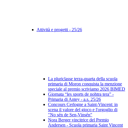
Attività e progetti - 25/26
La pluriclasse terza-quarta della scuola
primaria di Moron conquista la menzione
speciale al premio scriviamo 2026 BIMED
Giornata “les sports de nohtra tera” -
Primaria di Antey - a.s. 25/26
Concours Cerlogne a Saint-Vincent: in
scena il valore del gioco e l'orgoglio di
"No sén de Sen-Vinsén"
Nora Berger vincitrice del Premio
Andersen - Scuola primaria Saint Vincent