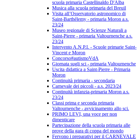
scuola primaria Castellinaldo D'Alba
Musica alla scuola primaria del Breuil
Visita all’Osservatorio astronomico di
Saint-Barthélemy - primaria Moron a.s.
23/24
Museo regionale di Scienze Naturali a
Saint-Pierre - primaria Valtournenche a.s.
23/24
Intervento A.N.P.I. - Scuole primarie Saint-
Vincent e Moron
Concorso#autismoVdA
Giornata sugli sci - primaria Valtournenche
Uscita didattica a Saint-Pierre - Primaria
Moron
Continuità primaria - secondaria
Carnevale dei piccoli - a.s. 2023/24
Continuità infanzia-primaria Moron a.s.
23/24
Classi prima e seconda primaria
Valtournenche - avvicinamento allo sci.
PRIMO LEVI, una voce per non
dimenticare
Partecipazione della scuola primaria alle
prove della gara di coppa del mondo
Fervono i preparativi per il CARNEVALE