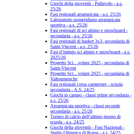
Giochi della gioventù - Pallavolo - a.s.
25/26
Fasi regionali arrampicata - a.s. 25/26
Laboratorio pomeridiano arrampicata
sportiva - a.s. 25/26
Fasi regionali di sci alpino e snowboard -
secondaria - a.s. 25/26
Fasi regionali di basket 3x3- secondaria di
Saint-Vincent - a.s. 25/26
Fasi d’istituto sci alpino e snowboard - a.s.
2025/26
Progetto Sci…volare 2025 - secondaria di
Saint-Vincent
Progetto Sci…volare 2025 - secondaria di
Valtournenche
Fasi regionali corsa campestre - scuola
secondaria - A.S. 24/25
Giochi in campo - classi prime secondaria -
a.s. 25/26
Arrampicata sportiva - classi seconde
secondaria - a.s. 25/26
Torneo di calcio dell’ultimo giorno di
scuola - a.s. 24/25
Giochi della gioventù - Fasi Nazionali -
Stadio Olimpico di Roma - a.s. 24/25