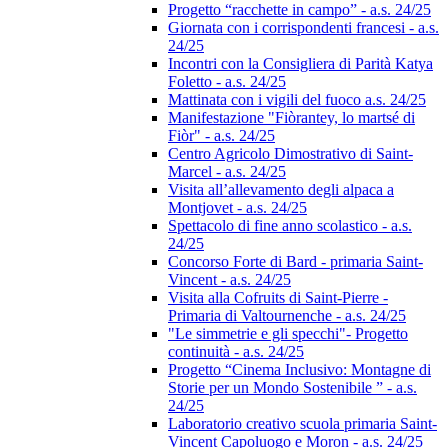
Progetto “racchette in campo” - a.s. 24/25
Giornata con i corrispondenti francesi - a.s.
24/25
Incontri con la Consigliera di Parità Katya
Foletto - a.s. 24/25
Mattinata con i vigili del fuoco a.s. 24/25
Manifestazione "Fiòrantey, lo martsé di
Fiòr" - a.s. 24/25
Centro Agricolo Dimostrativo di Saint-
Marcel - a.s. 24/25
Visita all’allevamento degli alpaca a
Montjovet - a.s. 24/25
Spettacolo di fine anno scolastico - a.s.
24/25
Concorso Forte di Bard - primaria Saint-
Vincent - a.s. 24/25
Visita alla Cofruits di Saint-Pierre -
Primaria di Valtournenche - a.s. 24/25
"Le simmetrie e gli specchi"- Progetto
continuità - a.s. 24/25
Progetto “Cinema Inclusivo: Montagne di
Storie per un Mondo Sostenibile ” - a.s.
24/25
Laboratorio creativo scuola primaria Saint-
Vincent Capoluogo e Moron - a.s. 24/25