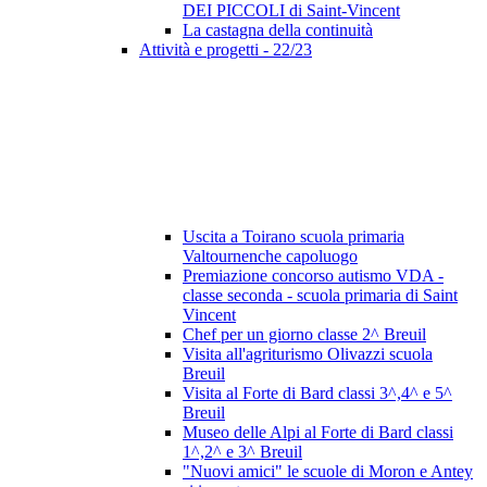
DEI PICCOLI di Saint-Vincent
La castagna della continuità
Attività e progetti - 22/23
Uscita a Toirano scuola primaria
Valtournenche capoluogo
Premiazione concorso autismo VDA -
classe seconda - scuola primaria di Saint
Vincent
Chef per un giorno classe 2^ Breuil
Visita all'agriturismo Olivazzi scuola
Breuil
Visita al Forte di Bard classi 3^,4^ e 5^
Breuil
Museo delle Alpi al Forte di Bard classi
1^,2^ e 3^ Breuil
"Nuovi amici" le scuole di Moron e Antey