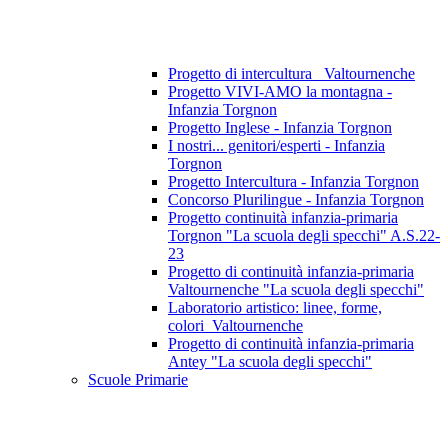
Progetto di intercultura_ Valtournenche
Progetto VIVI-AMO la montagna -
Infanzia Torgnon
Progetto Inglese - Infanzia Torgnon
I nostri... genitori/esperti - Infanzia
Torgnon
Progetto Intercultura - Infanzia Torgnon
Concorso Plurilingue - Infanzia Torgnon
Progetto continuità infanzia-primaria
Torgnon "La scuola degli specchi" A.S.22-
23
Progetto di continuità infanzia-primaria
Valtournenche "La scuola degli specchi"
Laboratorio artistico: linee, forme,
colori_Valtournenche
Progetto di continuità infanzia-primaria
Antey "La scuola degli specchi"
Scuole Primarie