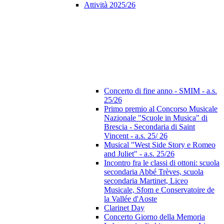
Attività 2025/26
Concerto di fine anno - SMIM - a.s.
25/26
Primo premio al Concorso Musicale
Nazionale "Scuole in Musica" di
Brescia - Secondaria di Saint
Vincent - a.s. 25/ 26
Musical "West Side Story e Romeo
and Juliet" - a.s. 25/26
Incontro fra le classi di ottoni: scuola
secondaria Abbé Trèves, scuola
secondaria Martinet, Liceo
Musicale, Sfom e Conservatoire de
la Vallée d'Aoste
Clarinet Day
Concerto Giorno della Memoria