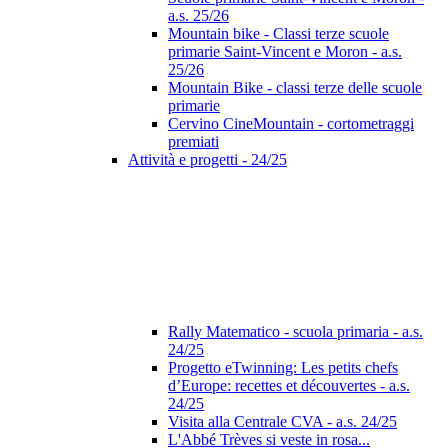
a.s. 25/26
Mountain bike - Classi terze scuole
primarie Saint-Vincent e Moron - a.s.
25/26
Mountain Bike - classi terze delle scuole
primarie
Cervino CineMountain - cortometraggi
premiati
Attività e progetti - 24/25
Rally Matematico - scuola primaria - a.s.
24/25
Progetto eTwinning: Les petits chefs
d’Europe: recettes et découvertes - a.s.
24/25
Visita alla Centrale CVA - a.s. 24/25
L'Abbé Trèves si veste in rosa...