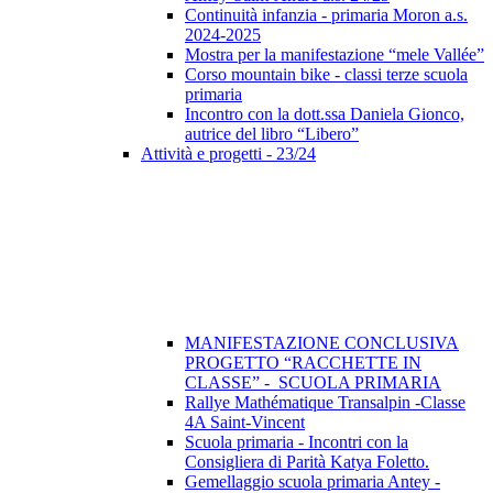
Continuità infanzia - primaria Moron a.s.
2024-2025
Mostra per la manifestazione “mele Vallée”
Corso mountain bike - classi terze scuola
primaria
Incontro con la dott.ssa Daniela Gionco,
autrice del libro “Libero”
Attività e progetti - 23/24
MANIFESTAZIONE CONCLUSIVA
PROGETTO “RACCHETTE IN
CLASSE” - SCUOLA PRIMARIA
Rallye Mathématique Transalpin -Classe
4A Saint-Vincent
Scuola primaria - Incontri con la
Consigliera di Parità Katya Foletto.
Gemellaggio scuola primaria Antey -