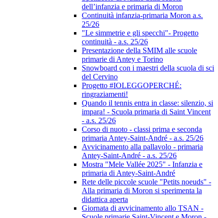
dell’infanzia e primaria di Moron
Continuità infanzia-primaria Moron a.s.
25/26
"Le simmetrie e gli specchi"- Progetto
continuità - a.s. 25/26
Presentazione della SMIM alle scuole
primarie di Antey e Torino
Snowboard con i maestri della scuola di sci
del Cervino
Progetto #IOLEGGOPERCHÉ:
ringraziamenti!
Quando il tennis entra in classe: silenzio, si
impara! - Scuola primaria di Saint Vincent
- a.s. 25/26
Corso di nuoto - classi prima e seconda
primaria Antey-Saint-André - a.s. 25/26
Avvicinamento alla pallavolo - primaria
Antey-Saint-André - a.s. 25/26
Mostra "Mele Vallée 2025" - Infanzia e
primaria di Antey-Saint-André
Rete delle piccole scuole "Petits noeuds" -
Alla primaria di Moron si sperimenta la
didattica aperta
Giornata di avvicinamento allo TSAN -
Scuole primarie Saint-Vincent e Moron -