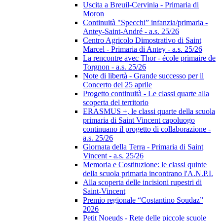
Uscita a Breuil-Cervinia - Primaria di
Moron
Continuità "Specchi” infanzia/primaria -
Antey-Saint-André - a.s. 25/26
Centro Agricolo Dimostrativo di Saint
Marcel - Primaria di Antey - a.s. 25/26
La rencontre avec Thor - école primaire de
Torgnon - a.s. 25/26
Note di libertà - Grande successo per il
Concerto del 25 aprile
Progetto continuità - Le classi quarte alla
scoperta del territorio
ERASMUS +, le classi quarte della scuola
primaria di Saint Vincent capoluogo
continuano il progetto di collaborazione -
a.s. 25/26
Giornata della Terra - Primaria di Saint
Vincent - a.s. 25/26
Memoria e Costituzione: le classi quinte
della scuola primaria incontrano l'A.N.P.I.
Alla scoperta delle incisioni rupestri di
Saint-Vincent
Premio regionale “Costantino Soudaz”
2026
Petit Noeuds - Rete delle piccole scuole