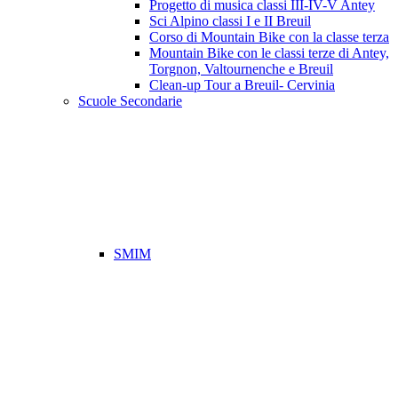
Progetto di musica classi III-IV-V Antey
Sci Alpino classi I e II Breuil
Corso di Mountain Bike con la classe terza
Mountain Bike con le classi terze di Antey,
Torgnon, Valtournenche e Breuil
Clean-up Tour a Breuil- Cervinia
Scuole Secondarie
SMIM