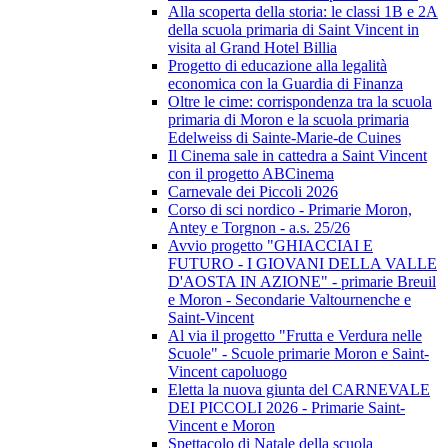
Alla scoperta della storia: le classi 1B e 2A
della scuola primaria di Saint Vincent in
visita al Grand Hotel Billia
Progetto di educazione alla legalità
economica con la Guardia di Finanza
Oltre le cime: corrispondenza tra la scuola
primaria di Moron e la scuola primaria
Edelweiss di Sainte-Marie-de Cuines
Il Cinema sale in cattedra a Saint Vincent
con il progetto ABCinema
Carnevale dei Piccoli 2026
Corso di sci nordico - Primarie Moron,
Antey e Torgnon - a.s. 25/26
Avvio progetto "GHIACCIAI E
FUTURO - I GIOVANI DELLA VALLE
D'AOSTA IN AZIONE" - primarie Breuil
e Moron - Secondarie Valtournenche e
Saint-Vincent
Al via il progetto "Frutta e Verdura nelle
Scuole" - Scuole primarie Moron e Saint-
Vincent capoluogo
Eletta la nuova giunta del CARNEVALE
DEI PICCOLI 2026 - Primarie Saint-
Vincent e Moron
Spettacolo di Natale della scuola