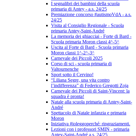
I segnalibri dei bambini della scuola
primaria di Antey - a.s. 24/25
Premiazione concorso #autismoVdA - a.s.
24/25
Visita al Consiglio Regionale - Scuola
primaria Antey-Saint-André
La memoria dei ghiacciai - Forte di Bard -
Scuola primaria Moron classi 4^-5^
Uscita al Forte di Bard - Scuola primaria
Moron classi 1^-2^-3^
Carnevale dei Piccoli 2025
Corso di sci - scuola primaria di
Valtournenche
Sport sotto il Cervino!
“Liliana Segre, una vita contro
l’indifferenza” di Federico Gregotti Zoja
Carnevale dei Piccoli di Saint-Vincent: la
squadra è pronta!
Natale alla scuola primaria di Antey-Saint-
André
Spettacolo di Natale infanzia e primaria
Moron
Iniziativa #ioleggoperché: ringraziamenti.
Lezioni con i professori SMIN - primaria
Antey-Saint-André a.s. 24/25