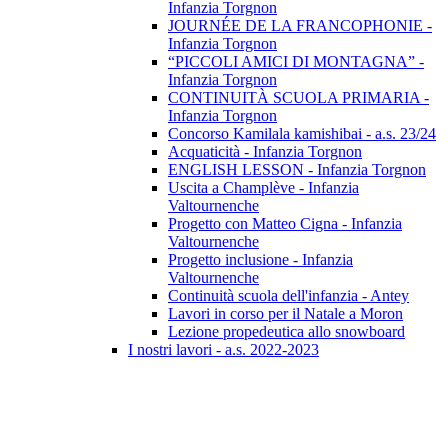
Infanzia Torgnon
JOURNÉE DE LA FRANCOPHONIE -
Infanzia Torgnon
“PICCOLI AMICI DI MONTAGNA” -
Infanzia Torgnon
CONTINUITÀ SCUOLA PRIMARIA -
Infanzia Torgnon
Concorso Kamilala kamishibai - a.s. 23/24
Acquaticità - Infanzia Torgnon
ENGLISH LESSON - Infanzia Torgnon
Uscita a Champlève - Infanzia
Valtournenche
Progetto con Matteo Cigna - Infanzia
Valtournenche
Progetto inclusione - Infanzia
Valtournenche
Continuità scuola dell'infanzia - Antey
Lavori in corso per il Natale a Moron
Lezione propedeutica allo snowboard
I nostri lavori - a.s. 2022-2023