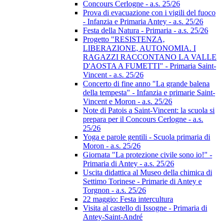
Concours Cerlogne - a.s. 25/26
Prova di evacuazione con i vigili del fuoco
- Infanzia e Primaria Antey - a.s. 25/26
Festa della Natura - Primaria - a.s. 25/26
Progetto "RESISTENZA,
LIBERAZIONE, AUTONOMIA. I
RAGAZZI RACCONTANO LA VALLE
D'AOSTA A FUMETTI" - Primaria Saint-
Vincent - a.s. 25/26
Concerto di fine anno "La grande balena
della tempesta" - Infanzia e primarie Saint-
Vincent e Moron - a.s. 25/26
Note di Patois a Saint-Vincent: la scuola si
prepara per il Concours Cerlogne - a.s.
25/26
Yoga e parole gentili - Scuola primaria di
Moron - a.s. 25/26
Giornata "La protezione civile sono io!" -
Primaria di Antey - a.s. 25/26
Uscita didattica al Museo della chimica di
Settimo Torinese - Primarie di Antey e
Torgnon - a.s. 25/26
22 maggio: Festa intercultura
Visita al castello di Issogne - Primaria di
Antey-Saint-André