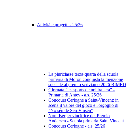
Attività e progetti - 25/26
La pluriclasse terza-quarta della scuola
primaria di Moron conquista la menzione
speciale al premio scriviamo 2026 BIMED
Giornata “les sports de nohtra tera” -
Primaria di Antey - a.s. 25/26
Concours Cerlogne a Saint-Vincent: in
scena il valore del gioco e l'orgoglio di
"No sén de Sen-Vinsén"
Nora Berger vincitrice del Premio
Andersen - Scuola primaria Saint Vincent
Concours Cerlogne - a.s. 25/26