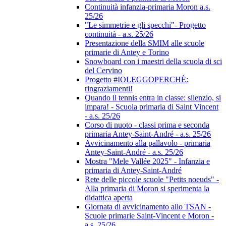
Continuità infanzia-primaria Moron a.s.
25/26
"Le simmetrie e gli specchi"- Progetto
continuità - a.s. 25/26
Presentazione della SMIM alle scuole
primarie di Antey e Torino
Snowboard con i maestri della scuola di sci
del Cervino
Progetto #IOLEGGOPERCHÉ:
ringraziamenti!
Quando il tennis entra in classe: silenzio, si
impara! - Scuola primaria di Saint Vincent
- a.s. 25/26
Corso di nuoto - classi prima e seconda
primaria Antey-Saint-André - a.s. 25/26
Avvicinamento alla pallavolo - primaria
Antey-Saint-André - a.s. 25/26
Mostra "Mele Vallée 2025" - Infanzia e
primaria di Antey-Saint-André
Rete delle piccole scuole "Petits noeuds" -
Alla primaria di Moron si sperimenta la
didattica aperta
Giornata di avvicinamento allo TSAN -
Scuole primarie Saint-Vincent e Moron -
a.s. 25/26