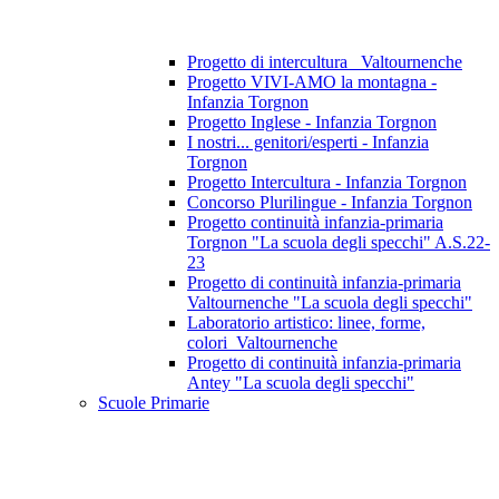
Progetto di intercultura_ Valtournenche
Progetto VIVI-AMO la montagna -
Infanzia Torgnon
Progetto Inglese - Infanzia Torgnon
I nostri... genitori/esperti - Infanzia
Torgnon
Progetto Intercultura - Infanzia Torgnon
Concorso Plurilingue - Infanzia Torgnon
Progetto continuità infanzia-primaria
Torgnon "La scuola degli specchi" A.S.22-
23
Progetto di continuità infanzia-primaria
Valtournenche "La scuola degli specchi"
Laboratorio artistico: linee, forme,
colori_Valtournenche
Progetto di continuità infanzia-primaria
Antey "La scuola degli specchi"
Scuole Primarie