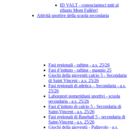
ID VALT - conosciamoci tutti al
rifugio Mont Fallère!
Attività sportive della scuola secondaria
Fasi regionali - rafting - a.s. 25/26
Fasi d’istituto - rafting - maggio 25
Giochi della gioventù calcio 5 - Secondaria
di Saint Vincent - a.s. 25/26
Fasi regionali di atletica – Secondaria - a.s.
25/26
Laboratori pomeridiani sportivi - scuola
secondaria - a.s. 25/26
Fasi d’istituto di calcio 5 - Secondaria di
Saint-Vincent - a.s. 25/26
Fasi regionali di Baseball 5 - secondaria di
Saint-Vincent - a.s. 25/26
Giochi della gioventù - Pallavolo - a.s.