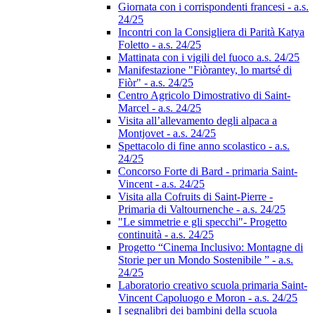
Giornata con i corrispondenti francesi - a.s.
24/25
Incontri con la Consigliera di Parità Katya
Foletto - a.s. 24/25
Mattinata con i vigili del fuoco a.s. 24/25
Manifestazione "Fiòrantey, lo martsé di
Fiòr" - a.s. 24/25
Centro Agricolo Dimostrativo di Saint-
Marcel - a.s. 24/25
Visita all’allevamento degli alpaca a
Montjovet - a.s. 24/25
Spettacolo di fine anno scolastico - a.s.
24/25
Concorso Forte di Bard - primaria Saint-
Vincent - a.s. 24/25
Visita alla Cofruits di Saint-Pierre -
Primaria di Valtournenche - a.s. 24/25
"Le simmetrie e gli specchi"- Progetto
continuità - a.s. 24/25
Progetto “Cinema Inclusivo: Montagne di
Storie per un Mondo Sostenibile ” - a.s.
24/25
Laboratorio creativo scuola primaria Saint-
Vincent Capoluogo e Moron - a.s. 24/25
I segnalibri dei bambini della scuola