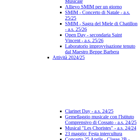
Musicale
Allievo SMIM per un giorno
SMIM - Concerto di Natale - a.s.
25/25
SMIM - Sagra del Miele di Chatillon
- a.s. 25/26
Open Day - secondaria Saint
Vincent - a.s. 25/26
Laboratorio improvvisazione tenuto
dal Maestro Beppe Barbera
Attività 2024/25
Clarinet Day - a.s. 24/25
Gemellaggio musicale con l'Istituto
Comprensivo di Cossato - a.s. 24/25
Musical "Les Choristes" - a.s. 24/24
23 maggio: Festa intercultura
Concerto 25 Aprile - Classe 2B -