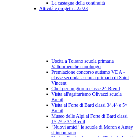
La castagna della continuità
Attività e progetti - 22/23
Uscita a Toirano scuola primaria
Valtournenche capoluogo
Premiazione concorso autismo VDA -
classe seconda - scuola primaria di Saint
Vincent
Chef per un giorno classe 2^ Breuil
Visita all'agriturismo Olivazzi scuola
Breuil
Visita al Forte di Bard classi 3^,4^ e 5^
Breuil
Museo delle Alpi al Forte di Bard classi
1^,2^ e 3^ Breuil
"Nuovi amici" le scuole di Moron e Antey
si incontrano