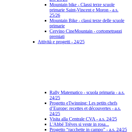
Mountain bike - Classi terze scuole
primarie Saint-Vincent e Moron - a.s.
25/26
Mountain Bike - classi terze delle scuole
primarie
Cervino CineMountain - cortometraggi
premiati
Attività e progetti - 24/25
Rally Matematico - scuola primaria - a.s.
24/25
Progetto eTwinning: Les petits chefs
d’Europe: recettes et découvertes - a.s.
24/25
Visita alla Centrale CVA - a.s. 24/25
L'Abbé Trèves si veste in rosa...
Progetto “racchette in campo” - a.s. 24/25