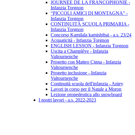
JOURNÉE DE LA FRANCOPHONIE -
Infanzia Torgnon
“PICCOLI AMICI DI MONTAGNA” -
Infanzia Torgnon
CONTINUITÀ SCUOLA PRIMARIA -
Infanzia Torgnon
Concorso Kamilala kamishibai - a.s. 23/24
Acquaticità - Infanzia Torgnon
ENGLISH LESSON - Infanzia Torgnon
Uscita a Champlève - Infanzia
Valtournenche
Progetto con Matteo Cigna - Infanzia
Valtournenche
Progetto inclusione - Infanzia
Valtournenche
Continuità scuola dell'infanzia - Antey
Lavori in corso per il Natale a Moron
Lezione propedeutica allo snowboard
I nostri lavori - a.s. 2022-2023