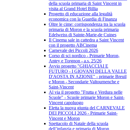
della scuola primaria di Saint Vincent in
visita al Grand Hotel Billia
Progetto di educazione alla legalità
economica con la Guardia di Finanza
Oltre le cime: corrispondenza tra la scuola
primaria di Moron e la scuola primaria
Edelweiss di Sainte-Marie-de Cuines
Il Cinema sale in cattedra a Saint Vincent
con il progetto ABCinema
Carnevale dei Piccoli 2026
Corso di sci nordico - Primarie Moron,
Antey e Torgnon - a.s. 25/26
Avvio progetto "GHIACCIAI E
FUTURO - I GIOVANI DELLA VALLE
D'AOSTA IN AZIONE" - primarie Breuil
e Moron - Secondarie Valtournenche e
Saint-Vincent
Al via il progetto "Frutta e Verdura nelle
Scuole" - Scuole primarie Moron e Saint-
Vincent capoluogo
Eletta la nuova giunta del CARNEVALE
DEI PICCOLI 2026 - Primarie Saint-
Vincent e Moron
Spettacolo di Natale della scuola
dell’infanzia e primaria di Moron