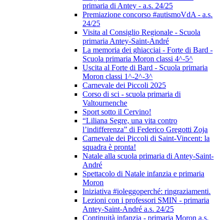
primaria di Antey - a.s. 24/25
Premiazione concorso #autismoVdA - a.s.
24/25
Visita al Consiglio Regionale - Scuola
primaria Antey-Saint-André
La memoria dei ghiacciai - Forte di Bard -
Scuola primaria Moron classi 4^-5^
Uscita al Forte di Bard - Scuola primaria
Moron classi 1^-2^-3^
Carnevale dei Piccoli 2025
Corso di sci - scuola primaria di
Valtournenche
Sport sotto il Cervino!
“Liliana Segre, una vita contro
l’indifferenza” di Federico Gregotti Zoja
Carnevale dei Piccoli di Saint-Vincent: la
squadra è pronta!
Natale alla scuola primaria di Antey-Saint-
André
Spettacolo di Natale infanzia e primaria
Moron
Iniziativa #ioleggoperché: ringraziamenti.
Lezioni con i professori SMIN - primaria
Antey-Saint-André a.s. 24/25
Continuità infanzia - primaria Moron a.s.