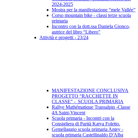
2024-2025
Mostra per la manifestazione “mele Vallée”
Corso mountain bike - classi terze scuola
primaria
Incontro con la dott.ssa Daniela Gionco,
autrice del libro “Libero”
Attività e progetti - 23/24
MANIFESTAZIONE CONCLUSIVA
PROGETTO “RACCHETTE IN
CLASSE” - SCUOLA PRIMARIA
Rallye Mathématique Transalpin -Classe
4A Saint-Vincent
Scuola primaria - Incontri con la
Consigliera di Parità Katya Foletto.
Gemellaggio scuola primaria Antey -
scuola primaria Castellinaldo D'Alba