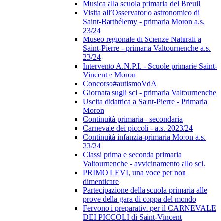
Musica alla scuola primaria del Breuil
Visita all’Osservatorio astronomico di
Saint-Barthélemy - primaria Moron a.s.
23/24
Museo regionale di Scienze Naturali a
Saint-Pierre - primaria Valtournenche a.s.
23/24
Intervento A.N.P.I. - Scuole primarie Saint-
Vincent e Moron
Concorso#autismoVdA
Giornata sugli sci - primaria Valtournenche
Uscita didattica a Saint-Pierre - Primaria
Moron
Continuità primaria - secondaria
Carnevale dei piccoli - a.s. 2023/24
Continuità infanzia-primaria Moron a.s.
23/24
Classi prima e seconda primaria
Valtournenche - avvicinamento allo sci.
PRIMO LEVI, una voce per non
dimenticare
Partecipazione della scuola primaria alle
prove della gara di coppa del mondo
Fervono i preparativi per il CARNEVALE
DEI PICCOLI di Saint-Vincent