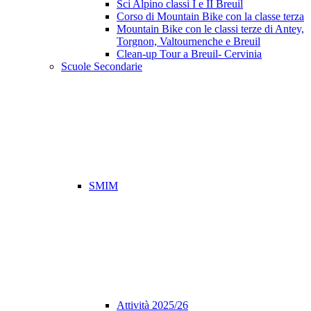
Sci Alpino classi I e II Breuil
Corso di Mountain Bike con la classe terza
Mountain Bike con le classi terze di Antey,
Torgnon, Valtournenche e Breuil
Clean-up Tour a Breuil- Cervinia
Scuole Secondarie
SMIM
Attività 2025/26