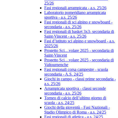
25/26
Fasi regionali arrampicata - a.s. 25/26
Laboratorio pomeridiano arrampicata
sportiva - a.s. 25/26
Fasi regionali di sci alpino e snowboard -
secondaria - a.s. 25/26
Fasi regionali di basket 3x3- secondaria di
Saint-Vincent - a.s. 25/26
Fasi d’istituto sci alpino e snowboard - a.s.
2025/26
Progetto Sci…volare 2025 - secondaria di
Saint-Vincent
Progetto Sci…volare 2025 - secondaria di
Valtournenche
Fasi regionali corsa campestre - scuola
secondaria - A.S. 24/25
Giochi in campo - classi prime secondaria -
a.s. 25/26
Arrampicata sportiva - classi seconde
secondaria - a.s. 25/26
Torneo di calcio dell’ultimo giorno di
scuola - a.s. 24/25
Giochi della gioventù - Fasi Nazionali -
Stadio Olimpico di Roma - a.s. 24/25
Fasi regionali di atletica - a.s. 24/25