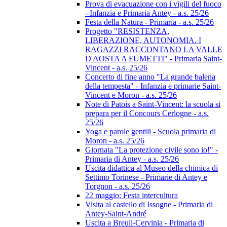
Prova di evacuazione con i vigili del fuoco
- Infanzia e Primaria Antey - a.s. 25/26
Festa della Natura - Primaria - a.s. 25/26
Progetto "RESISTENZA,
LIBERAZIONE, AUTONOMIA. I
RAGAZZI RACCONTANO LA VALLE
D'AOSTA A FUMETTI" - Primaria Saint-
Vincent - a.s. 25/26
Concerto di fine anno "La grande balena
della tempesta" - Infanzia e primarie Saint-
Vincent e Moron - a.s. 25/26
Note di Patois a Saint-Vincent: la scuola si
prepara per il Concours Cerlogne - a.s.
25/26
Yoga e parole gentili - Scuola primaria di
Moron - a.s. 25/26
Giornata "La protezione civile sono io!" -
Primaria di Antey - a.s. 25/26
Uscita didattica al Museo della chimica di
Settimo Torinese - Primarie di Antey e
Torgnon - a.s. 25/26
22 maggio: Festa intercultura
Visita al castello di Issogne - Primaria di
Antey-Saint-André
Uscita a Breuil-Cervinia - Primaria di