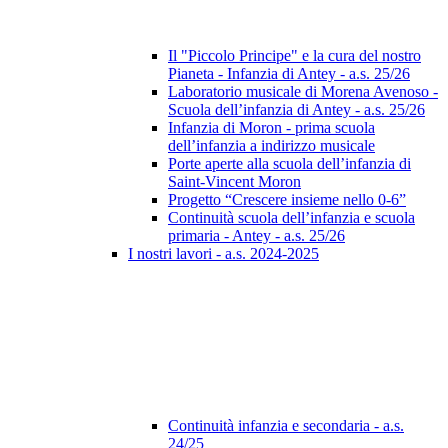
Il "Piccolo Principe" e la cura del nostro
Pianeta - Infanzia di Antey - a.s. 25/26
Laboratorio musicale di Morena Avenoso -
Scuola dell’infanzia di Antey - a.s. 25/26
Infanzia di Moron - prima scuola
dell’infanzia a indirizzo musicale
Porte aperte alla scuola dell’infanzia di
Saint-Vincent Moron
Progetto “Crescere insieme nello 0-6”
Continuità scuola dell’infanzia e scuola
primaria - Antey - a.s. 25/26
I nostri lavori - a.s. 2024-2025
Continuità infanzia e secondaria - a.s.
24/25