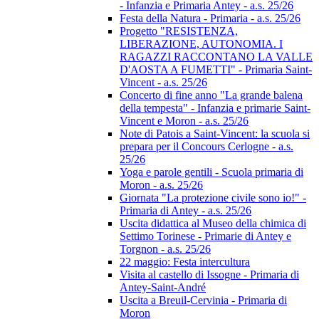
- Infanzia e Primaria Antey - a.s. 25/26
Festa della Natura - Primaria - a.s. 25/26
Progetto "RESISTENZA,
LIBERAZIONE, AUTONOMIA. I
RAGAZZI RACCONTANO LA VALLE
D'AOSTA A FUMETTI" - Primaria Saint-
Vincent - a.s. 25/26
Concerto di fine anno "La grande balena
della tempesta" - Infanzia e primarie Saint-
Vincent e Moron - a.s. 25/26
Note di Patois a Saint-Vincent: la scuola si
prepara per il Concours Cerlogne - a.s.
25/26
Yoga e parole gentili - Scuola primaria di
Moron - a.s. 25/26
Giornata "La protezione civile sono io!" -
Primaria di Antey - a.s. 25/26
Uscita didattica al Museo della chimica di
Settimo Torinese - Primarie di Antey e
Torgnon - a.s. 25/26
22 maggio: Festa intercultura
Visita al castello di Issogne - Primaria di
Antey-Saint-André
Uscita a Breuil-Cervinia - Primaria di
Moron