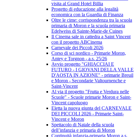
visita al Grand Hotel Billia
Progetto di educazione alla legalità
economica con la Guardia di Finanza
Oltre le cime: corrispondenza tra la scuola
primaria di Moron e la scuola primaria
Edelweiss di Sainte-Marie-de Cuines
Il Cinema sale in cattedra a Saint Vincent
con il progetto ABCinema
Carnevale dei Piccoli 2026
Corso di sci nordico - Primarie Moron,
Antey e Torgnon - a.s. 25/26
Avvio progetto "GHIACCIAI E
FUTURO - I GIOVANI DELLA VALLE
D'AOSTA IN AZIONE" - primarie Breuil
e Moron - Secondarie Valtournenche e
Saint-Vincent
Al via il progetto "Frutta e Verdura nelle
Scuole" - Scuole primarie Moron e Saint-
Vincent capoluogo
Eletta la nuova giunta del CARNEVALE
DEI PICCOLI 2026 - Primarie Saint-
Vincent e Moron
Spettacolo di Natale della scuola
dell’infanzia e primaria di Moron
Continuità infanzia-primaria Moron a.s.