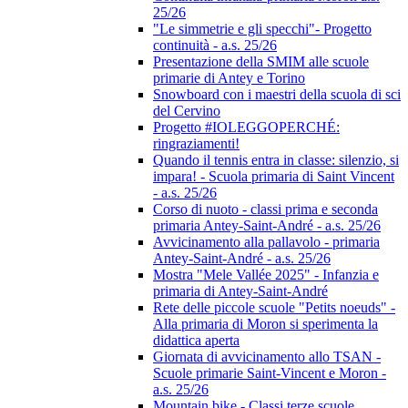
25/26
"Le simmetrie e gli specchi"- Progetto
continuità - a.s. 25/26
Presentazione della SMIM alle scuole
primarie di Antey e Torino
Snowboard con i maestri della scuola di sci
del Cervino
Progetto #IOLEGGOPERCHÉ:
ringraziamenti!
Quando il tennis entra in classe: silenzio, si
impara! - Scuola primaria di Saint Vincent
- a.s. 25/26
Corso di nuoto - classi prima e seconda
primaria Antey-Saint-André - a.s. 25/26
Avvicinamento alla pallavolo - primaria
Antey-Saint-André - a.s. 25/26
Mostra "Mele Vallée 2025" - Infanzia e
primaria di Antey-Saint-André
Rete delle piccole scuole "Petits noeuds" -
Alla primaria di Moron si sperimenta la
didattica aperta
Giornata di avvicinamento allo TSAN -
Scuole primarie Saint-Vincent e Moron -
a.s. 25/26
Mountain bike - Classi terze scuole