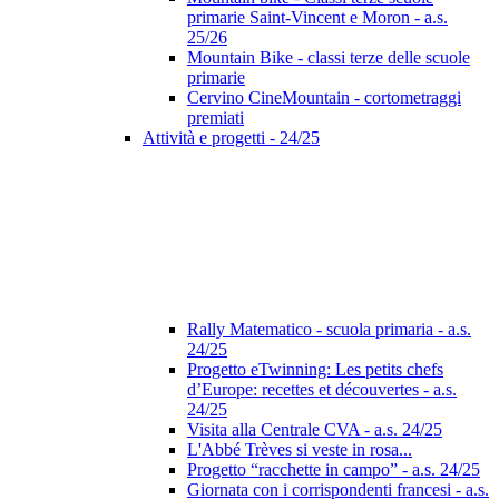
primarie Saint-Vincent e Moron - a.s.
25/26
Mountain Bike - classi terze delle scuole
primarie
Cervino CineMountain - cortometraggi
premiati
Attività e progetti - 24/25
Rally Matematico - scuola primaria - a.s.
24/25
Progetto eTwinning: Les petits chefs
d’Europe: recettes et découvertes - a.s.
24/25
Visita alla Centrale CVA - a.s. 24/25
L'Abbé Trèves si veste in rosa...
Progetto “racchette in campo” - a.s. 24/25
Giornata con i corrispondenti francesi - a.s.