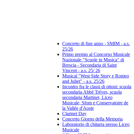
Concerto di fine anno - SMIM - a.s.
25/26
Primo premio al Concorso Musicale
Nazionale "Scuole in Musica" di
Brescia - Secondaria di Saint
Vincent - a.s. 25/ 26
Musical "West Side Story e Romeo
and Juliet" - a.s. 25/26
Incontro fra le classi di ottoni: scuola
secondaria Abbé Trèves, scuola
secondaria Martinet, Liceo
Musicale, Sfom e Conservatoire de
la Vallée d'Aoste
Clarinet Day
Concerto Giorno della Memoria
Laboratorio di chitarra presso Liceo
Musicale