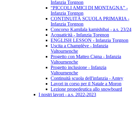
Infanzia Torgnon
“PICCOLI AMICI DI MONTAGNA” -
Infanzia Torgnon
CONTINUITÀ SCUOLA PRIMARIA -
Infanzia Torgnon
Concorso Kamilala kamishibai - a.s. 23/24
Acquaticità - Infanzia Torgnon
ENGLISH LESSON - Infanzia Torgnon
Uscita a Champlève - Infanzia
Valtournenche
Progetto con Matteo Cigna - Infanzia
Valtournenche
Progetto inclusione - Infanzia
Valtournenche
Continuità scuola dell'infanzia - Antey
Lavori in corso per il Natale a Moron
Lezione propedeutica allo snowboard
I nostri lavori - a.s. 2022-2023