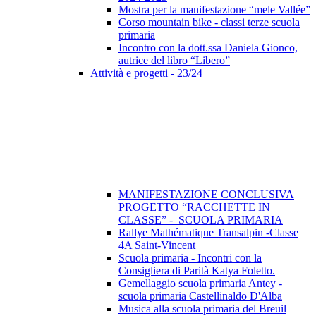
Mostra per la manifestazione “mele Vallée”
Corso mountain bike - classi terze scuola
primaria
Incontro con la dott.ssa Daniela Gionco,
autrice del libro “Libero”
Attività e progetti - 23/24
MANIFESTAZIONE CONCLUSIVA
PROGETTO “RACCHETTE IN
CLASSE” - SCUOLA PRIMARIA
Rallye Mathématique Transalpin -Classe
4A Saint-Vincent
Scuola primaria - Incontri con la
Consigliera di Parità Katya Foletto.
Gemellaggio scuola primaria Antey -
scuola primaria Castellinaldo D'Alba
Musica alla scuola primaria del Breuil