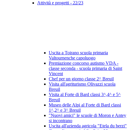
Attività e progetti - 22/23
Uscita a Toirano scuola primaria
Valtournenche capoluogo
Premiazione concorso autismo VDA -
classe seconda - scuola primaria di Saint
Vincent
Chef per un giorno classe 2^ Breuil
Visita all'agriturismo Olivazzi scuola
Breuil
Visita al Forte di Bard classi 3^,4^ e 5^
Breuil
Museo delle Alpi al Forte di Bard classi
1^,2^ e 3^ Breuil
"Nuovi amici" le scuole di Moron e Antey
si incontrano
Uscita all'azienda agricola "Etela du berzi"