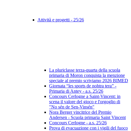
Attività e progetti - 25/26
La pluriclasse terza-quarta della scuola
primaria di Moron conquista la menzione
speciale al premio scriviamo 2026 BIMED
Giornata “les sports de nohtra tera” -
Primaria di Antey - a.s. 25/26
Concours Cerlogne a Saint-Vincent: in
scena il valore del gioco e l'orgoglio di
"No sén de Sen-Vinsén"
Nora Berger vincitrice del Premio
Andersen - Scuola primaria Saint Vincent
Concours Cerlogne - a.s. 25/26
Prova di evacuazione con i vigili del fuoco