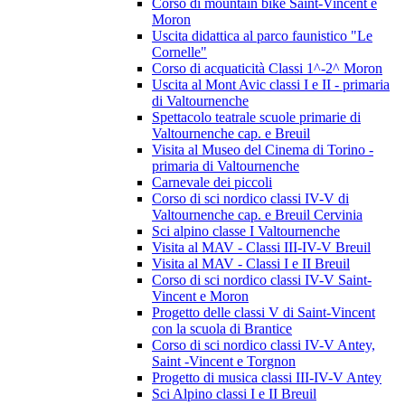
Corso di mountain bike Saint-Vincent e
Moron
Uscita didattica al parco faunistico "Le
Cornelle"
Corso di acquaticità Classi 1^-2^ Moron
Uscita al Mont Avic classi I e II - primaria
di Valtournenche
Spettacolo teatrale scuole primarie di
Valtournenche cap. e Breuil
Visita al Museo del Cinema di Torino -
primaria di Valtournenche
Carnevale dei piccoli
Corso di sci nordico classi IV-V di
Valtournenche cap. e Breuil Cervinia
Sci alpino classe I Valtournenche
Visita al MAV - Classi III-IV-V Breuil
Visita al MAV - Classi I e II Breuil
Corso di sci nordico classi IV-V Saint-
Vincent e Moron
Progetto delle classi V di Saint-Vincent
con la scuola di Brantice
Corso di sci nordico classi IV-V Antey,
Saint -Vincent e Torgnon
Progetto di musica classi III-IV-V Antey
Sci Alpino classi I e II Breuil