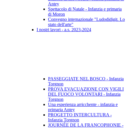
Antey
Spettacolo di Natale - Infanzia e primaria
di Moron
Convegno internazionale "Ludodidigit. Lo
stato dell'arte"
I nostri lavori - a.s. 2023-2024
PASSEGGIATE NEL BOSCO - Infanzia
Torgnon
PROVA EVACUAZIONE CON VIGILI
DEL FUOCO VOLONTARI - Infanzia
Torgnon
Una esperienza arricchente - infanzia e
primaria Antey
PROGETTO INTERCULTURA -
Infanzia Torgnon
JOURNÉE DE LA FRANCOPHONIE -