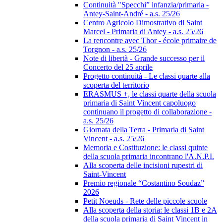
Continuità "Specchi” infanzia/primaria -
Antey-Saint-André - a.s. 25/26
Centro Agricolo Dimostrativo di Saint
Marcel - Primaria di Antey - a.s. 25/26
La rencontre avec Thor - école primaire de
Torgnon - a.s. 25/26
Note di libertà - Grande successo per il
Concerto del 25 aprile
Progetto continuità - Le classi quarte alla
scoperta del territorio
ERASMUS +, le classi quarte della scuola
primaria di Saint Vincent capoluogo
continuano il progetto di collaborazione -
a.s. 25/26
Giornata della Terra - Primaria di Saint
Vincent - a.s. 25/26
Memoria e Costituzione: le classi quinte
della scuola primaria incontrano l'A.N.P.I.
Alla scoperta delle incisioni rupestri di
Saint-Vincent
Premio regionale “Costantino Soudaz”
2026
Petit Noeuds - Rete delle piccole scuole
Alla scoperta della storia: le classi 1B e 2A
della scuola primaria di Saint Vincent in