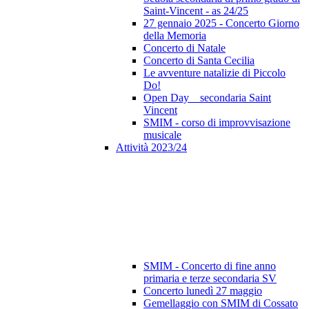
Saint-Vincent - as 24/25
27 gennaio 2025 - Concerto Giorno
della Memoria
Concerto di Natale
Concerto di Santa Cecilia
Le avventure natalizie di Piccolo
Do!
Open Day _ secondaria Saint
Vincent
SMIM - corso di improvvisazione
musicale
Attività 2023/24
SMIM - Concerto di fine anno
primaria e terze secondaria SV
Concerto lunedì 27 maggio
Gemellaggio con SMIM di Cossato