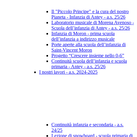
Il "Piccolo Principe" e la cura del nostro
Pianeta - Infanzia di Antey - a.s. 25/26
Laboratorio musicale di Morena Avenoso -
Scuola dell’infanzia di Antey - a.s. 25/26
Infanzia di Moron - prima scuola
dell’infanzia a indirizzo musicale
Porte aperte alla scuola dell’infanzia di
Saint-Vincent Moron
Progetto “Crescere insieme nello 0-6”
Continuità scuola dell’infanzia e scuola
primaria - Antey - a.s. 25/26
I nostri lavori - a.s. 2024-2025
Continuità infanzia e secondaria - a.s.
24/25
Lezione di snowboard - scuola primaria di