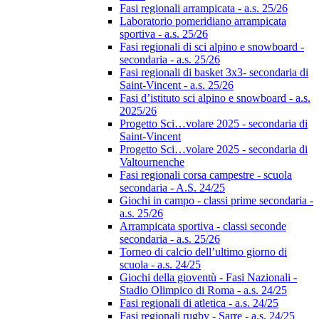
Fasi regionali arrampicata - a.s. 25/26
Laboratorio pomeridiano arrampicata
sportiva - a.s. 25/26
Fasi regionali di sci alpino e snowboard -
secondaria - a.s. 25/26
Fasi regionali di basket 3x3- secondaria di
Saint-Vincent - a.s. 25/26
Fasi d’istituto sci alpino e snowboard - a.s.
2025/26
Progetto Sci…volare 2025 - secondaria di
Saint-Vincent
Progetto Sci…volare 2025 - secondaria di
Valtournenche
Fasi regionali corsa campestre - scuola
secondaria - A.S. 24/25
Giochi in campo - classi prime secondaria -
a.s. 25/26
Arrampicata sportiva - classi seconde
secondaria - a.s. 25/26
Torneo di calcio dell’ultimo giorno di
scuola - a.s. 24/25
Giochi della gioventù - Fasi Nazionali -
Stadio Olimpico di Roma - a.s. 24/25
Fasi regionali di atletica - a.s. 24/25
Fasi regionali rugby - Sarre - a.s. 24/25