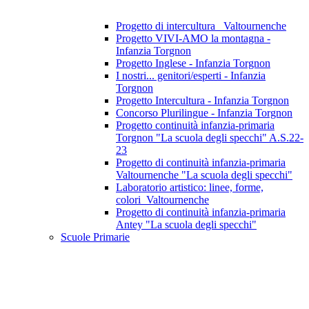
Progetto di intercultura_ Valtournenche
Progetto VIVI-AMO la montagna -
Infanzia Torgnon
Progetto Inglese - Infanzia Torgnon
I nostri... genitori/esperti - Infanzia
Torgnon
Progetto Intercultura - Infanzia Torgnon
Concorso Plurilingue - Infanzia Torgnon
Progetto continuità infanzia-primaria
Torgnon "La scuola degli specchi" A.S.22-
23
Progetto di continuità infanzia-primaria
Valtournenche "La scuola degli specchi"
Laboratorio artistico: linee, forme,
colori_Valtournenche
Progetto di continuità infanzia-primaria
Antey "La scuola degli specchi"
Scuole Primarie