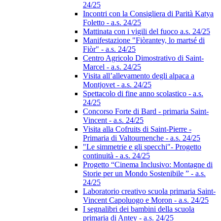
24/25
Incontri con la Consigliera di Parità Katya
Foletto - a.s. 24/25
Mattinata con i vigili del fuoco a.s. 24/25
Manifestazione "Fiòrantey, lo martsé di
Fiòr" - a.s. 24/25
Centro Agricolo Dimostrativo di Saint-
Marcel - a.s. 24/25
Visita all’allevamento degli alpaca a
Montjovet - a.s. 24/25
Spettacolo di fine anno scolastico - a.s.
24/25
Concorso Forte di Bard - primaria Saint-
Vincent - a.s. 24/25
Visita alla Cofruits di Saint-Pierre -
Primaria di Valtournenche - a.s. 24/25
"Le simmetrie e gli specchi"- Progetto
continuità - a.s. 24/25
Progetto “Cinema Inclusivo: Montagne di
Storie per un Mondo Sostenibile ” - a.s.
24/25
Laboratorio creativo scuola primaria Saint-
Vincent Capoluogo e Moron - a.s. 24/25
I segnalibri dei bambini della scuola
primaria di Antey - a.s. 24/25