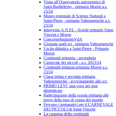
Visita all’Osservatorio astronomico di
Saint-Barthélemy - primaria Moron a.s.
23/24
Museo regionale di Scienze Naturali a
Saint-Pierre - primaria Valtournenche a.s.
23/24
Intervento A.N.P.I. - Scuole primarie Saint-
Vincent e Moron
Concorso#autismoVdA
Giornata sugli sci - primaria Valtournenche
Uscita didattica a Saint-Pierre - Primaria
Moron
Continuità primaria - secondaria
Carnevale dei piccoli - a.s. 2023/24
Continuità infanzia-primaria Moron a.s.
23/24
Classi prima e seconda primaria
Valtournenche - avvicinamento allo sci.
PRIMO LEVI, una voce per non
dimenticare
Partecipazione della scuola primaria alle
prove della gara di coppa del mondo
Fervono i preparativi per il CARNEVALE
DEI PICCOLI di Saint-Vincent
La castagna della continuità