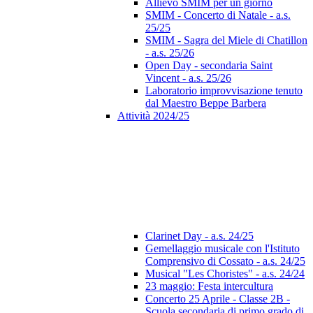
Allievo SMIM per un giorno
SMIM - Concerto di Natale - a.s.
25/25
SMIM - Sagra del Miele di Chatillon
- a.s. 25/26
Open Day - secondaria Saint
Vincent - a.s. 25/26
Laboratorio improvvisazione tenuto
dal Maestro Beppe Barbera
Attività 2024/25
Clarinet Day - a.s. 24/25
Gemellaggio musicale con l'Istituto
Comprensivo di Cossato - a.s. 24/25
Musical "Les Choristes" - a.s. 24/24
23 maggio: Festa intercultura
Concerto 25 Aprile - Classe 2B -
Scuola secondaria di primo grado di