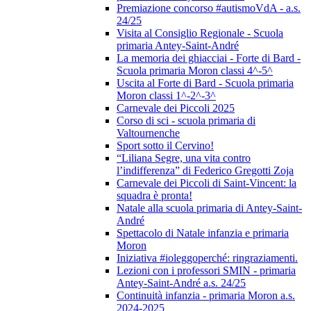
Premiazione concorso #autismoVdA - a.s.
24/25
Visita al Consiglio Regionale - Scuola
primaria Antey-Saint-André
La memoria dei ghiacciai - Forte di Bard -
Scuola primaria Moron classi 4^-5^
Uscita al Forte di Bard - Scuola primaria
Moron classi 1^-2^-3^
Carnevale dei Piccoli 2025
Corso di sci - scuola primaria di
Valtournenche
Sport sotto il Cervino!
“Liliana Segre, una vita contro
l’indifferenza” di Federico Gregotti Zoja
Carnevale dei Piccoli di Saint-Vincent: la
squadra è pronta!
Natale alla scuola primaria di Antey-Saint-
André
Spettacolo di Natale infanzia e primaria
Moron
Iniziativa #ioleggoperché: ringraziamenti.
Lezioni con i professori SMIN - primaria
Antey-Saint-André a.s. 24/25
Continuità infanzia - primaria Moron a.s.
2024-2025