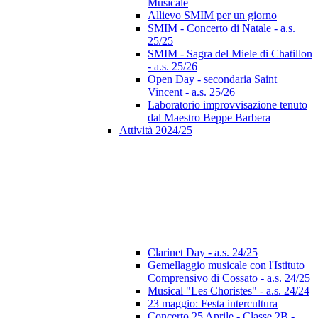
Musicale
Allievo SMIM per un giorno
SMIM - Concerto di Natale - a.s.
25/25
SMIM - Sagra del Miele di Chatillon
- a.s. 25/26
Open Day - secondaria Saint
Vincent - a.s. 25/26
Laboratorio improvvisazione tenuto
dal Maestro Beppe Barbera
Attività 2024/25
Clarinet Day - a.s. 24/25
Gemellaggio musicale con l'Istituto
Comprensivo di Cossato - a.s. 24/25
Musical "Les Choristes" - a.s. 24/24
23 maggio: Festa intercultura
Concerto 25 Aprile - Classe 2B -