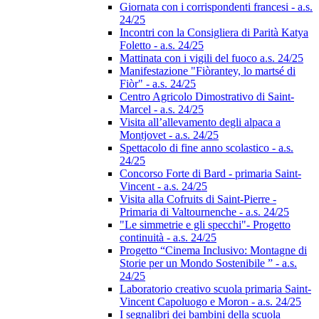
Giornata con i corrispondenti francesi - a.s.
24/25
Incontri con la Consigliera di Parità Katya
Foletto - a.s. 24/25
Mattinata con i vigili del fuoco a.s. 24/25
Manifestazione "Fiòrantey, lo martsé di
Fiòr" - a.s. 24/25
Centro Agricolo Dimostrativo di Saint-
Marcel - a.s. 24/25
Visita all’allevamento degli alpaca a
Montjovet - a.s. 24/25
Spettacolo di fine anno scolastico - a.s.
24/25
Concorso Forte di Bard - primaria Saint-
Vincent - a.s. 24/25
Visita alla Cofruits di Saint-Pierre -
Primaria di Valtournenche - a.s. 24/25
"Le simmetrie e gli specchi"- Progetto
continuità - a.s. 24/25
Progetto “Cinema Inclusivo: Montagne di
Storie per un Mondo Sostenibile ” - a.s.
24/25
Laboratorio creativo scuola primaria Saint-
Vincent Capoluogo e Moron - a.s. 24/25
I segnalibri dei bambini della scuola