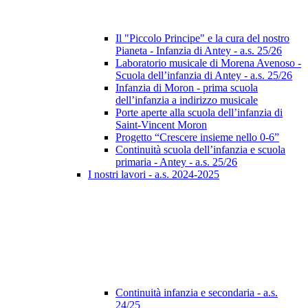
Il "Piccolo Principe" e la cura del nostro
Pianeta - Infanzia di Antey - a.s. 25/26
Laboratorio musicale di Morena Avenoso -
Scuola dell’infanzia di Antey - a.s. 25/26
Infanzia di Moron - prima scuola
dell’infanzia a indirizzo musicale
Porte aperte alla scuola dell’infanzia di
Saint-Vincent Moron
Progetto “Crescere insieme nello 0-6”
Continuità scuola dell’infanzia e scuola
primaria - Antey - a.s. 25/26
I nostri lavori - a.s. 2024-2025
Continuità infanzia e secondaria - a.s.
24/25