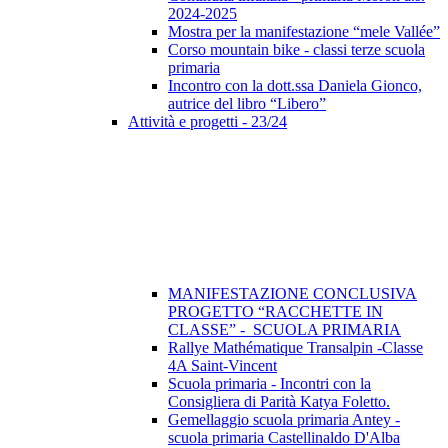
2024-2025
Mostra per la manifestazione “mele Vallée”
Corso mountain bike - classi terze scuola
primaria
Incontro con la dott.ssa Daniela Gionco,
autrice del libro “Libero”
Attività e progetti - 23/24
MANIFESTAZIONE CONCLUSIVA
PROGETTO “RACCHETTE IN
CLASSE” - SCUOLA PRIMARIA
Rallye Mathématique Transalpin -Classe
4A Saint-Vincent
Scuola primaria - Incontri con la
Consigliera di Parità Katya Foletto.
Gemellaggio scuola primaria Antey -
scuola primaria Castellinaldo D'Alba