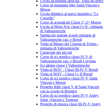
Uscita all'azienda agricola "Etela du berzi"
Corso di mountain bike Saint-Vincent e
Moron
Uscita didattica al parco faunistico "Le
Cornelle"
Corso di acquaticità Classi 1^-2^ Moron
Uscita al Mont Avic classi I e II - primaria
di Valtournenche
Spettacolo teatrale scuole primarie di
Valtournenche cap. e Breuil
Visita al Museo del Cinema di Torino -
primaria di Valtournenche
Carnevale dei piccoli
Corso di sci nordico classi IV-V di
Valtournenche cap. e Breuil Cervinia
Sci alpino classe I Valtournenche
Visita al MAV - Classi III-IV-V Breuil
Visita al MAV - Classi I e II Breuil
Corso di sci nordico classi IV-V Saint-
Vincent e Moron
Progetto delle classi V di Saint-Vincent
con la scuola di Brantice
Corso di sci nordico classi IV-V Antey,
Saint -Vincent e Torgnon
Progetto di musica classi III-IV-V Antey