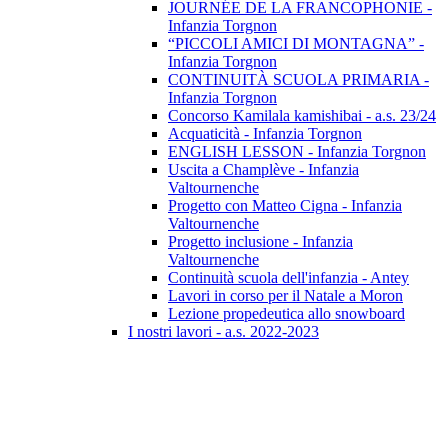
JOURNÉE DE LA FRANCOPHONIE -
Infanzia Torgnon
“PICCOLI AMICI DI MONTAGNA” -
Infanzia Torgnon
CONTINUITÀ SCUOLA PRIMARIA -
Infanzia Torgnon
Concorso Kamilala kamishibai - a.s. 23/24
Acquaticità - Infanzia Torgnon
ENGLISH LESSON - Infanzia Torgnon
Uscita a Champlève - Infanzia
Valtournenche
Progetto con Matteo Cigna - Infanzia
Valtournenche
Progetto inclusione - Infanzia
Valtournenche
Continuità scuola dell'infanzia - Antey
Lavori in corso per il Natale a Moron
Lezione propedeutica allo snowboard
I nostri lavori - a.s. 2022-2023