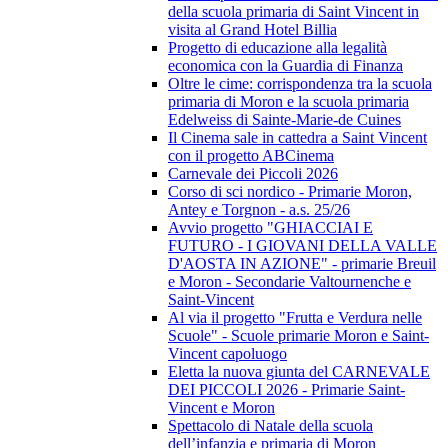
della scuola primaria di Saint Vincent in
visita al Grand Hotel Billia
Progetto di educazione alla legalità
economica con la Guardia di Finanza
Oltre le cime: corrispondenza tra la scuola
primaria di Moron e la scuola primaria
Edelweiss di Sainte-Marie-de Cuines
Il Cinema sale in cattedra a Saint Vincent
con il progetto ABCinema
Carnevale dei Piccoli 2026
Corso di sci nordico - Primarie Moron,
Antey e Torgnon - a.s. 25/26
Avvio progetto "GHIACCIAI E
FUTURO - I GIOVANI DELLA VALLE
D'AOSTA IN AZIONE" - primarie Breuil
e Moron - Secondarie Valtournenche e
Saint-Vincent
Al via il progetto "Frutta e Verdura nelle
Scuole" - Scuole primarie Moron e Saint-
Vincent capoluogo
Eletta la nuova giunta del CARNEVALE
DEI PICCOLI 2026 - Primarie Saint-
Vincent e Moron
Spettacolo di Natale della scuola
dell’infanzia e primaria di Moron