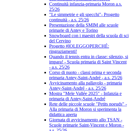
Continuità infanzia-primaria Moron a.s.
25/26
"Le simmetrie e gli specchi"- Progetto
continuità - a.s. 25/26
Presentazione della SMIM alle scuole
primarie di Antey e Torino
Snowboard con i maestri della scuola di sci
del Cervino
Progetto #IOLEGGOPERCHÉ:
ringraziamenti!
Quando il tennis entra in classe: silenzio, si
impara! - Scuola primaria di Saint Vincent
- a.s. 25/26
Corso di nuoto - classi prima e seconda
primaria Antey-Saint-André - a.s. 25/26
Avvicinamento alla pallavolo - primaria
Antey-Saint-André - a.s. 25/26
Mostra "Mele Vallée 2025" - Infanzia e
primaria di Antey-Saint-André
Rete delle piccole scuole "Petits noeuds" -
Alla primaria di Moron si sperimenta la
didattica aperta
Giornata di avvicinamento allo TSAN -
Scuole primarie Saint-Vincent e Moron -
a.s. 25/26