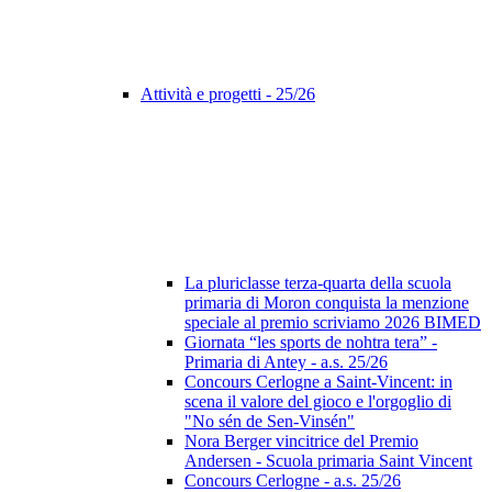
Attività e progetti - 25/26
La pluriclasse terza-quarta della scuola
primaria di Moron conquista la menzione
speciale al premio scriviamo 2026 BIMED
Giornata “les sports de nohtra tera” -
Primaria di Antey - a.s. 25/26
Concours Cerlogne a Saint-Vincent: in
scena il valore del gioco e l'orgoglio di
"No sén de Sen-Vinsén"
Nora Berger vincitrice del Premio
Andersen - Scuola primaria Saint Vincent
Concours Cerlogne - a.s. 25/26