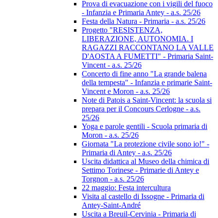
Prova di evacuazione con i vigili del fuoco
- Infanzia e Primaria Antey - a.s. 25/26
Festa della Natura - Primaria - a.s. 25/26
Progetto "RESISTENZA,
LIBERAZIONE, AUTONOMIA. I
RAGAZZI RACCONTANO LA VALLE
D'AOSTA A FUMETTI" - Primaria Saint-
Vincent - a.s. 25/26
Concerto di fine anno "La grande balena
della tempesta" - Infanzia e primarie Saint-
Vincent e Moron - a.s. 25/26
Note di Patois a Saint-Vincent: la scuola si
prepara per il Concours Cerlogne - a.s.
25/26
Yoga e parole gentili - Scuola primaria di
Moron - a.s. 25/26
Giornata "La protezione civile sono io!" -
Primaria di Antey - a.s. 25/26
Uscita didattica al Museo della chimica di
Settimo Torinese - Primarie di Antey e
Torgnon - a.s. 25/26
22 maggio: Festa intercultura
Visita al castello di Issogne - Primaria di
Antey-Saint-André
Uscita a Breuil-Cervinia - Primaria di