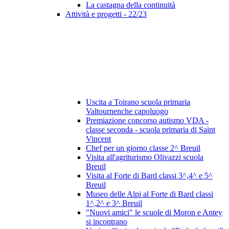
La castagna della continuità
Attività e progetti - 22/23
Uscita a Toirano scuola primaria
Valtournenche capoluogo
Premiazione concorso autismo VDA -
classe seconda - scuola primaria di Saint
Vincent
Chef per un giorno classe 2^ Breuil
Visita all'agriturismo Olivazzi scuola
Breuil
Visita al Forte di Bard classi 3^,4^ e 5^
Breuil
Museo delle Alpi al Forte di Bard classi
1^,2^ e 3^ Breuil
"Nuovi amici" le scuole di Moron e Antey
si incontrano