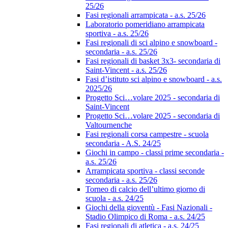
25/26
Fasi regionali arrampicata - a.s. 25/26
Laboratorio pomeridiano arrampicata
sportiva - a.s. 25/26
Fasi regionali di sci alpino e snowboard -
secondaria - a.s. 25/26
Fasi regionali di basket 3x3- secondaria di
Saint-Vincent - a.s. 25/26
Fasi d’istituto sci alpino e snowboard - a.s.
2025/26
Progetto Sci…volare 2025 - secondaria di
Saint-Vincent
Progetto Sci…volare 2025 - secondaria di
Valtournenche
Fasi regionali corsa campestre - scuola
secondaria - A.S. 24/25
Giochi in campo - classi prime secondaria -
a.s. 25/26
Arrampicata sportiva - classi seconde
secondaria - a.s. 25/26
Torneo di calcio dell’ultimo giorno di
scuola - a.s. 24/25
Giochi della gioventù - Fasi Nazionali -
Stadio Olimpico di Roma - a.s. 24/25
Fasi regionali di atletica - a.s. 24/25