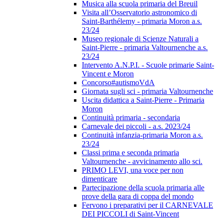
Musica alla scuola primaria del Breuil
Visita all’Osservatorio astronomico di
Saint-Barthélemy - primaria Moron a.s.
23/24
Museo regionale di Scienze Naturali a
Saint-Pierre - primaria Valtournenche a.s.
23/24
Intervento A.N.P.I. - Scuole primarie Saint-
Vincent e Moron
Concorso#autismoVdA
Giornata sugli sci - primaria Valtournenche
Uscita didattica a Saint-Pierre - Primaria
Moron
Continuità primaria - secondaria
Carnevale dei piccoli - a.s. 2023/24
Continuità infanzia-primaria Moron a.s.
23/24
Classi prima e seconda primaria
Valtournenche - avvicinamento allo sci.
PRIMO LEVI, una voce per non
dimenticare
Partecipazione della scuola primaria alle
prove della gara di coppa del mondo
Fervono i preparativi per il CARNEVALE
DEI PICCOLI di Saint-Vincent