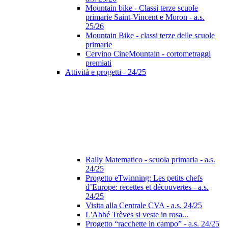
Mountain bike - Classi terze scuole
primarie Saint-Vincent e Moron - a.s.
25/26
Mountain Bike - classi terze delle scuole
primarie
Cervino CineMountain - cortometraggi
premiati
Attività e progetti - 24/25
Rally Matematico - scuola primaria - a.s.
24/25
Progetto eTwinning: Les petits chefs
d’Europe: recettes et découvertes - a.s.
24/25
Visita alla Centrale CVA - a.s. 24/25
L'Abbé Trèves si veste in rosa...
Progetto “racchette in campo” - a.s. 24/25