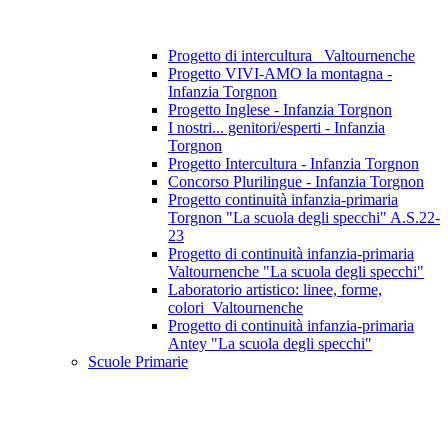
Progetto di intercultura_ Valtournenche
Progetto VIVI-AMO la montagna -
Infanzia Torgnon
Progetto Inglese - Infanzia Torgnon
I nostri... genitori/esperti - Infanzia
Torgnon
Progetto Intercultura - Infanzia Torgnon
Concorso Plurilingue - Infanzia Torgnon
Progetto continuità infanzia-primaria
Torgnon "La scuola degli specchi" A.S.22-
23
Progetto di continuità infanzia-primaria
Valtournenche "La scuola degli specchi"
Laboratorio artistico: linee, forme,
colori_Valtournenche
Progetto di continuità infanzia-primaria
Antey "La scuola degli specchi"
Scuole Primarie