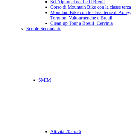
Sci Alpino classi I e II Breuil
Corso di Mountain Bike con la classe terza
Mountain Bike con le classi terze di Antey,
Torgnon, Valtournenche e Breuil
Clean-up Tour a Breuil- Cervinia
Scuole Secondarie
SMIM
Attività 2025/26