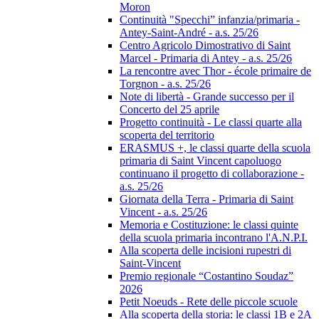
Moron
Continuità "Specchi” infanzia/primaria -
Antey-Saint-André - a.s. 25/26
Centro Agricolo Dimostrativo di Saint
Marcel - Primaria di Antey - a.s. 25/26
La rencontre avec Thor - école primaire de
Torgnon - a.s. 25/26
Note di libertà - Grande successo per il
Concerto del 25 aprile
Progetto continuità - Le classi quarte alla
scoperta del territorio
ERASMUS +, le classi quarte della scuola
primaria di Saint Vincent capoluogo
continuano il progetto di collaborazione -
a.s. 25/26
Giornata della Terra - Primaria di Saint
Vincent - a.s. 25/26
Memoria e Costituzione: le classi quinte
della scuola primaria incontrano l'A.N.P.I.
Alla scoperta delle incisioni rupestri di
Saint-Vincent
Premio regionale “Costantino Soudaz”
2026
Petit Noeuds - Rete delle piccole scuole
Alla scoperta della storia: le classi 1B e 2A