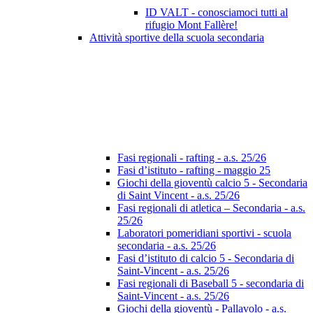
ID VALT - conosciamoci tutti al
rifugio Mont Fallère!
Attività sportive della scuola secondaria
Fasi regionali - rafting - a.s. 25/26
Fasi d’istituto - rafting - maggio 25
Giochi della gioventù calcio 5 - Secondaria
di Saint Vincent - a.s. 25/26
Fasi regionali di atletica – Secondaria - a.s.
25/26
Laboratori pomeridiani sportivi - scuola
secondaria - a.s. 25/26
Fasi d’istituto di calcio 5 - Secondaria di
Saint-Vincent - a.s. 25/26
Fasi regionali di Baseball 5 - secondaria di
Saint-Vincent - a.s. 25/26
Giochi della gioventù - Pallavolo - a.s.