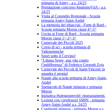
primaria di Antey - a.s. 24/25
Premiazione concorso #autismoVdA - a.s.
24/25
Visita al Consiglio Regionale - Scuola
primaria Antey-Saint-André
La memoria dei ghiacciai - Forte di Bard -
Scuola primaria Moron classi 4^-5^
Uscita al Forte di Bard - Scuola primaria
Moron classi 1^-2^-3^
Carnevale dei Piccoli 2025
Corso di sci - scuola primaria di
Valtournenche
Sport sotto il Cervino!
“Liliana Segre, una vita contro
l’indifferenza” di Federico Gregotti Zoja
Carnevale dei Piccoli di Saint-Vincent: la
squadra è pronta!
Natale alla scuola primaria di Antey-Saint-
André
Spettacolo di Natale infanzia e primaria
Moron
Iniziativa #ioleggoperché: ringraziamenti.
Lezioni con i professori SMIN - primaria
Antey-Saint-André a.s. 24/25
Continuità infanzia - primaria Moron a.s.