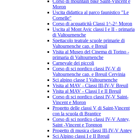
Corso di mountain bike Saint-Vincent e
Moron
Uscita didattica al parco faunistico "Le
Cornelle"
Corso di acquaticità Classi 1^-2^ Moron
Uscita al Mont Avic classi I e II - primaria
di Valtournenche
Spettacolo teatrale scuole primarie di
Valtournenche cap. e Breuil
Visita al Museo del Cinema di Torino -
primaria di Valtournenche
Carnevale dei piccoli
Corso di sci nordico classi IV-V di
Valtournenche cap. e Breuil Cervinia
Sci alpino classe I Valtournenche
Visita al MAV - Classi III-IV-V Breuil
Visita al MAV - Classi I e II Breuil
Corso di sci nordico classi IV-V Saint-
Vincent e Moron
Progetto delle classi V di Saint-Vincent
con la scuola di Brantice
Corso di sci nordico classi IV-V Antey,
Saint -Vincent e Torgnon
Progetto di musica classi III-IV-V Antey
Sci Alpino classi I e II Breuil