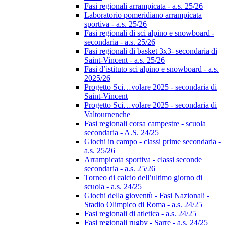
Fasi regionali arrampicata - a.s. 25/26
Laboratorio pomeridiano arrampicata
sportiva - a.s. 25/26
Fasi regionali di sci alpino e snowboard -
secondaria - a.s. 25/26
Fasi regionali di basket 3x3- secondaria di
Saint-Vincent - a.s. 25/26
Fasi d’istituto sci alpino e snowboard - a.s.
2025/26
Progetto Sci…volare 2025 - secondaria di
Saint-Vincent
Progetto Sci…volare 2025 - secondaria di
Valtournenche
Fasi regionali corsa campestre - scuola
secondaria - A.S. 24/25
Giochi in campo - classi prime secondaria -
a.s. 25/26
Arrampicata sportiva - classi seconde
secondaria - a.s. 25/26
Torneo di calcio dell’ultimo giorno di
scuola - a.s. 24/25
Giochi della gioventù - Fasi Nazionali -
Stadio Olimpico di Roma - a.s. 24/25
Fasi regionali di atletica - a.s. 24/25
Fasi regionali rugby - Sarre - a.s. 24/25