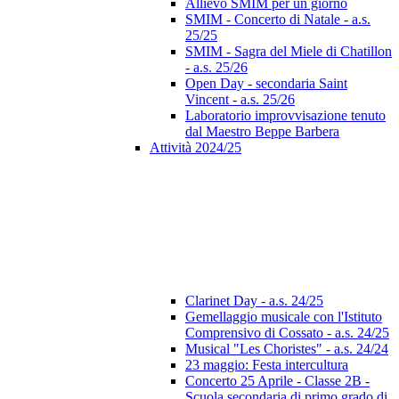
Allievo SMIM per un giorno
SMIM - Concerto di Natale - a.s.
25/25
SMIM - Sagra del Miele di Chatillon
- a.s. 25/26
Open Day - secondaria Saint
Vincent - a.s. 25/26
Laboratorio improvvisazione tenuto
dal Maestro Beppe Barbera
Attività 2024/25
Clarinet Day - a.s. 24/25
Gemellaggio musicale con l'Istituto
Comprensivo di Cossato - a.s. 24/25
Musical "Les Choristes" - a.s. 24/24
23 maggio: Festa intercultura
Concerto 25 Aprile - Classe 2B -
Scuola secondaria di primo grado di