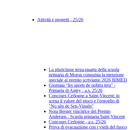
Attività e progetti - 25/26
La pluriclasse terza-quarta della scuola
primaria di Moron conquista la menzione
speciale al premio scriviamo 2026 BIMED
Giornata “les sports de nohtra tera” -
Primaria di Antey - a.s. 25/26
Concours Cerlogne a Saint-Vincent: in
scena il valore del gioco e l'orgoglio di
"No sén de Sen-Vinsén"
Nora Berger vincitrice del Premio
Andersen - Scuola primaria Saint Vincent
Concours Cerlogne - a.s. 25/26
Prova di evacuazione con i vigili del fuoco