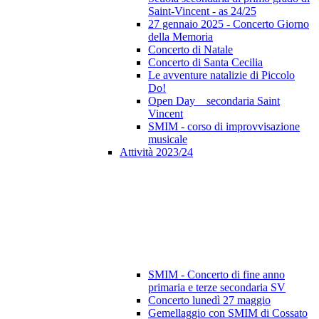
Saint-Vincent - as 24/25
27 gennaio 2025 - Concerto Giorno
della Memoria
Concerto di Natale
Concerto di Santa Cecilia
Le avventure natalizie di Piccolo
Do!
Open Day _ secondaria Saint
Vincent
SMIM - corso di improvvisazione
musicale
Attività 2023/24
SMIM - Concerto di fine anno
primaria e terze secondaria SV
Concerto lunedì 27 maggio
Gemellaggio con SMIM di Cossato