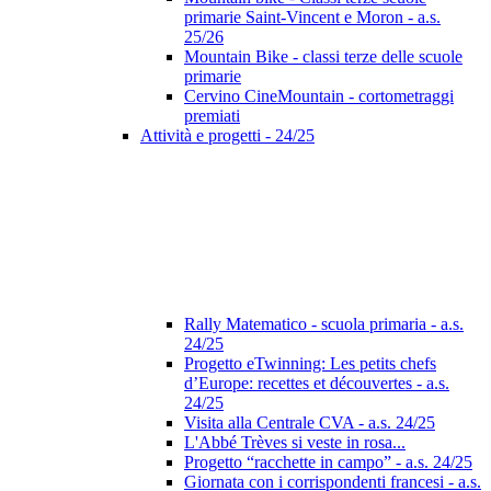
primarie Saint-Vincent e Moron - a.s.
25/26
Mountain Bike - classi terze delle scuole
primarie
Cervino CineMountain - cortometraggi
premiati
Attività e progetti - 24/25
Rally Matematico - scuola primaria - a.s.
24/25
Progetto eTwinning: Les petits chefs
d’Europe: recettes et découvertes - a.s.
24/25
Visita alla Centrale CVA - a.s. 24/25
L'Abbé Trèves si veste in rosa...
Progetto “racchette in campo” - a.s. 24/25
Giornata con i corrispondenti francesi - a.s.