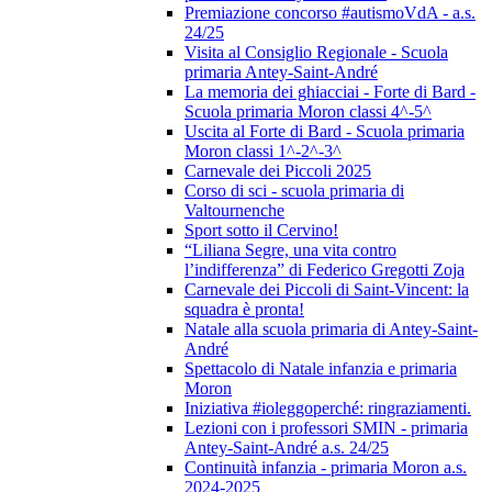
Premiazione concorso #autismoVdA - a.s.
24/25
Visita al Consiglio Regionale - Scuola
primaria Antey-Saint-André
La memoria dei ghiacciai - Forte di Bard -
Scuola primaria Moron classi 4^-5^
Uscita al Forte di Bard - Scuola primaria
Moron classi 1^-2^-3^
Carnevale dei Piccoli 2025
Corso di sci - scuola primaria di
Valtournenche
Sport sotto il Cervino!
“Liliana Segre, una vita contro
l’indifferenza” di Federico Gregotti Zoja
Carnevale dei Piccoli di Saint-Vincent: la
squadra è pronta!
Natale alla scuola primaria di Antey-Saint-
André
Spettacolo di Natale infanzia e primaria
Moron
Iniziativa #ioleggoperché: ringraziamenti.
Lezioni con i professori SMIN - primaria
Antey-Saint-André a.s. 24/25
Continuità infanzia - primaria Moron a.s.
2024-2025