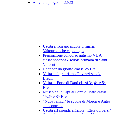
Attività e progetti - 22/23
Uscita a Toirano scuola primaria
Valtournenche capoluogo
Premiazione concorso autismo VDA -
classe seconda - scuola primaria di Saint
Vincent
Chef per un giorno classe 2^ Breuil
Visita all'agriturismo Olivazzi scuola
Breuil
Visita al Forte di Bard classi 3^,4^ e 5^
Breuil
Museo delle Alpi al Forte di Bard classi
1^,2^ e 3^ Breuil
"Nuovi amici" le scuole di Moron e Antey
si incontrano
Uscita all'azienda agricola "Etela du berzi"