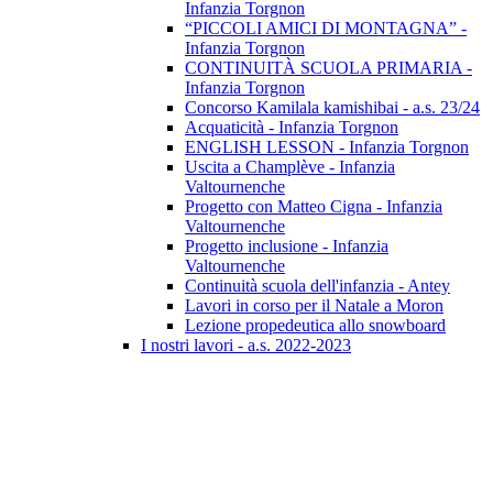
Infanzia Torgnon
“PICCOLI AMICI DI MONTAGNA” -
Infanzia Torgnon
CONTINUITÀ SCUOLA PRIMARIA -
Infanzia Torgnon
Concorso Kamilala kamishibai - a.s. 23/24
Acquaticità - Infanzia Torgnon
ENGLISH LESSON - Infanzia Torgnon
Uscita a Champlève - Infanzia
Valtournenche
Progetto con Matteo Cigna - Infanzia
Valtournenche
Progetto inclusione - Infanzia
Valtournenche
Continuità scuola dell'infanzia - Antey
Lavori in corso per il Natale a Moron
Lezione propedeutica allo snowboard
I nostri lavori - a.s. 2022-2023