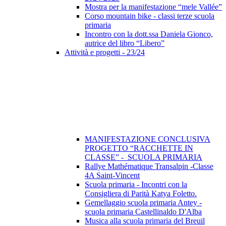
Mostra per la manifestazione “mele Vallée”
Corso mountain bike - classi terze scuola
primaria
Incontro con la dott.ssa Daniela Gionco,
autrice del libro “Libero”
Attività e progetti - 23/24
MANIFESTAZIONE CONCLUSIVA
PROGETTO “RACCHETTE IN
CLASSE” - SCUOLA PRIMARIA
Rallye Mathématique Transalpin -Classe
4A Saint-Vincent
Scuola primaria - Incontri con la
Consigliera di Parità Katya Foletto.
Gemellaggio scuola primaria Antey -
scuola primaria Castellinaldo D'Alba
Musica alla scuola primaria del Breuil