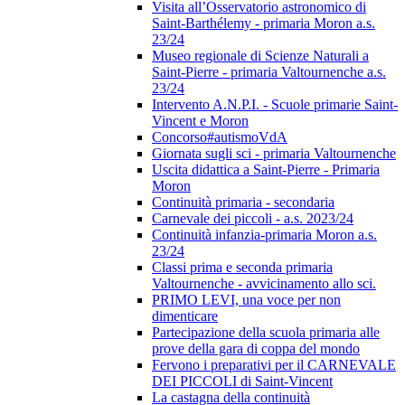
Visita all’Osservatorio astronomico di
Saint-Barthélemy - primaria Moron a.s.
23/24
Museo regionale di Scienze Naturali a
Saint-Pierre - primaria Valtournenche a.s.
23/24
Intervento A.N.P.I. - Scuole primarie Saint-
Vincent e Moron
Concorso#autismoVdA
Giornata sugli sci - primaria Valtournenche
Uscita didattica a Saint-Pierre - Primaria
Moron
Continuità primaria - secondaria
Carnevale dei piccoli - a.s. 2023/24
Continuità infanzia-primaria Moron a.s.
23/24
Classi prima e seconda primaria
Valtournenche - avvicinamento allo sci.
PRIMO LEVI, una voce per non
dimenticare
Partecipazione della scuola primaria alle
prove della gara di coppa del mondo
Fervono i preparativi per il CARNEVALE
DEI PICCOLI di Saint-Vincent
La castagna della continuità