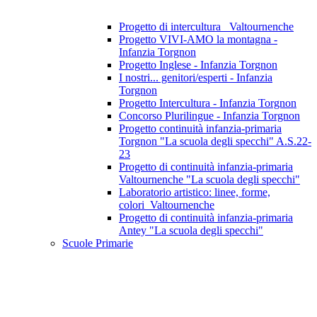
Progetto di intercultura_ Valtournenche
Progetto VIVI-AMO la montagna -
Infanzia Torgnon
Progetto Inglese - Infanzia Torgnon
I nostri... genitori/esperti - Infanzia
Torgnon
Progetto Intercultura - Infanzia Torgnon
Concorso Plurilingue - Infanzia Torgnon
Progetto continuità infanzia-primaria
Torgnon "La scuola degli specchi" A.S.22-
23
Progetto di continuità infanzia-primaria
Valtournenche "La scuola degli specchi"
Laboratorio artistico: linee, forme,
colori_Valtournenche
Progetto di continuità infanzia-primaria
Antey "La scuola degli specchi"
Scuole Primarie