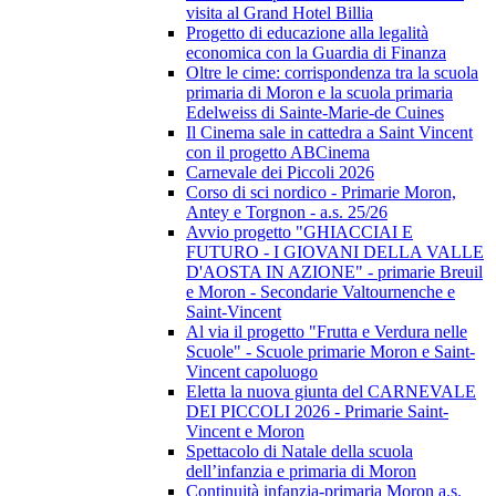
visita al Grand Hotel Billia
Progetto di educazione alla legalità
economica con la Guardia di Finanza
Oltre le cime: corrispondenza tra la scuola
primaria di Moron e la scuola primaria
Edelweiss di Sainte-Marie-de Cuines
Il Cinema sale in cattedra a Saint Vincent
con il progetto ABCinema
Carnevale dei Piccoli 2026
Corso di sci nordico - Primarie Moron,
Antey e Torgnon - a.s. 25/26
Avvio progetto "GHIACCIAI E
FUTURO - I GIOVANI DELLA VALLE
D'AOSTA IN AZIONE" - primarie Breuil
e Moron - Secondarie Valtournenche e
Saint-Vincent
Al via il progetto "Frutta e Verdura nelle
Scuole" - Scuole primarie Moron e Saint-
Vincent capoluogo
Eletta la nuova giunta del CARNEVALE
DEI PICCOLI 2026 - Primarie Saint-
Vincent e Moron
Spettacolo di Natale della scuola
dell’infanzia e primaria di Moron
Continuità infanzia-primaria Moron a.s.