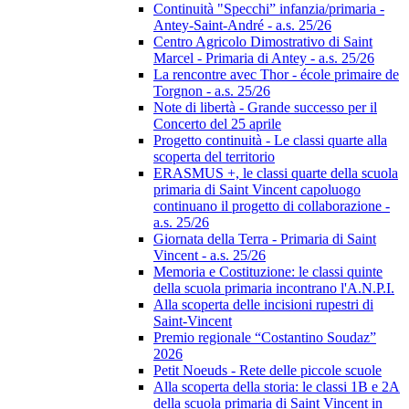
Continuità "Specchi” infanzia/primaria -
Antey-Saint-André - a.s. 25/26
Centro Agricolo Dimostrativo di Saint
Marcel - Primaria di Antey - a.s. 25/26
La rencontre avec Thor - école primaire de
Torgnon - a.s. 25/26
Note di libertà - Grande successo per il
Concerto del 25 aprile
Progetto continuità - Le classi quarte alla
scoperta del territorio
ERASMUS +, le classi quarte della scuola
primaria di Saint Vincent capoluogo
continuano il progetto di collaborazione -
a.s. 25/26
Giornata della Terra - Primaria di Saint
Vincent - a.s. 25/26
Memoria e Costituzione: le classi quinte
della scuola primaria incontrano l'A.N.P.I.
Alla scoperta delle incisioni rupestri di
Saint-Vincent
Premio regionale “Costantino Soudaz”
2026
Petit Noeuds - Rete delle piccole scuole
Alla scoperta della storia: le classi 1B e 2A
della scuola primaria di Saint Vincent in