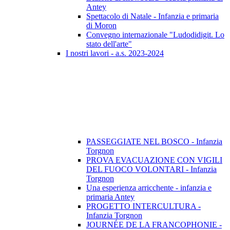
Antey
Spettacolo di Natale - Infanzia e primaria
di Moron
Convegno internazionale "Ludodidigit. Lo
stato dell'arte"
I nostri lavori - a.s. 2023-2024
PASSEGGIATE NEL BOSCO - Infanzia
Torgnon
PROVA EVACUAZIONE CON VIGILI
DEL FUOCO VOLONTARI - Infanzia
Torgnon
Una esperienza arricchente - infanzia e
primaria Antey
PROGETTO INTERCULTURA -
Infanzia Torgnon
JOURNÉE DE LA FRANCOPHONIE -