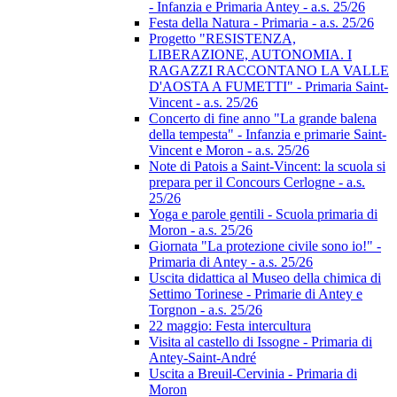
- Infanzia e Primaria Antey - a.s. 25/26
Festa della Natura - Primaria - a.s. 25/26
Progetto "RESISTENZA,
LIBERAZIONE, AUTONOMIA. I
RAGAZZI RACCONTANO LA VALLE
D'AOSTA A FUMETTI" - Primaria Saint-
Vincent - a.s. 25/26
Concerto di fine anno "La grande balena
della tempesta" - Infanzia e primarie Saint-
Vincent e Moron - a.s. 25/26
Note di Patois a Saint-Vincent: la scuola si
prepara per il Concours Cerlogne - a.s.
25/26
Yoga e parole gentili - Scuola primaria di
Moron - a.s. 25/26
Giornata "La protezione civile sono io!" -
Primaria di Antey - a.s. 25/26
Uscita didattica al Museo della chimica di
Settimo Torinese - Primarie di Antey e
Torgnon - a.s. 25/26
22 maggio: Festa intercultura
Visita al castello di Issogne - Primaria di
Antey-Saint-André
Uscita a Breuil-Cervinia - Primaria di
Moron