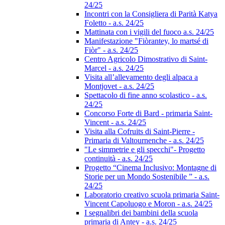
24/25
Incontri con la Consigliera di Parità Katya
Foletto - a.s. 24/25
Mattinata con i vigili del fuoco a.s. 24/25
Manifestazione "Fiòrantey, lo martsé di
Fiòr" - a.s. 24/25
Centro Agricolo Dimostrativo di Saint-
Marcel - a.s. 24/25
Visita all’allevamento degli alpaca a
Montjovet - a.s. 24/25
Spettacolo di fine anno scolastico - a.s.
24/25
Concorso Forte di Bard - primaria Saint-
Vincent - a.s. 24/25
Visita alla Cofruits di Saint-Pierre -
Primaria di Valtournenche - a.s. 24/25
"Le simmetrie e gli specchi"- Progetto
continuità - a.s. 24/25
Progetto “Cinema Inclusivo: Montagne di
Storie per un Mondo Sostenibile ” - a.s.
24/25
Laboratorio creativo scuola primaria Saint-
Vincent Capoluogo e Moron - a.s. 24/25
I segnalibri dei bambini della scuola
primaria di Antey - a.s. 24/25