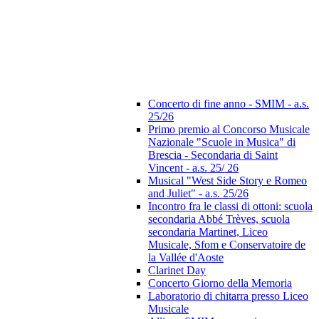
Concerto di fine anno - SMIM - a.s.
25/26
Primo premio al Concorso Musicale
Nazionale "Scuole in Musica" di
Brescia - Secondaria di Saint
Vincent - a.s. 25/ 26
Musical "West Side Story e Romeo
and Juliet" - a.s. 25/26
Incontro fra le classi di ottoni: scuola
secondaria Abbé Trèves, scuola
secondaria Martinet, Liceo
Musicale, Sfom e Conservatoire de
la Vallée d'Aoste
Clarinet Day
Concerto Giorno della Memoria
Laboratorio di chitarra presso Liceo
Musicale