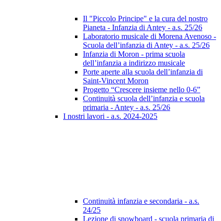
Il "Piccolo Principe" e la cura del nostro
Pianeta - Infanzia di Antey - a.s. 25/26
Laboratorio musicale di Morena Avenoso -
Scuola dell’infanzia di Antey - a.s. 25/26
Infanzia di Moron - prima scuola
dell’infanzia a indirizzo musicale
Porte aperte alla scuola dell’infanzia di
Saint-Vincent Moron
Progetto “Crescere insieme nello 0-6”
Continuità scuola dell’infanzia e scuola
primaria - Antey - a.s. 25/26
I nostri lavori - a.s. 2024-2025
Continuità infanzia e secondaria - a.s.
24/25
Lezione di snowboard - scuola primaria di