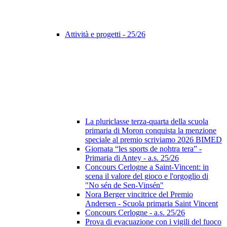
Attività e progetti - 25/26
La pluriclasse terza-quarta della scuola
primaria di Moron conquista la menzione
speciale al premio scriviamo 2026 BIMED
Giornata “les sports de nohtra tera” -
Primaria di Antey - a.s. 25/26
Concours Cerlogne a Saint-Vincent: in
scena il valore del gioco e l'orgoglio di
"No sén de Sen-Vinsén"
Nora Berger vincitrice del Premio
Andersen - Scuola primaria Saint Vincent
Concours Cerlogne - a.s. 25/26
Prova di evacuazione con i vigili del fuoco