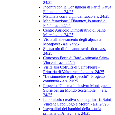
24/25
Incontri con la Consigliera di Parità Katya
Foletto - a.s. 24/25
Mattinata con i vigili del fuoco a.s. 24/25
Manifestazione "Fiòrantey, lo martsé di
Fiòr" - a.s. 24/25
Centro Agricolo Dimostrativo di Saint-
Marcel - a.s. 24/25
Visita all’allevamento degli alpaca a
Montjovet - a.s. 24/25
Spettacolo di fine anno scolastico - a.s.
24/25
Concorso Forte di Bard - primaria Saint-
Vincent - a.s. 24/25
Visita alla Cofruits di Saint-Pierre -
Primaria di Valtournenche - a.s. 24/25
"Le simmetrie e gli specchi"- Progetto
continuità - a.s. 24/25
Progetto “Cinema Inclusivo: Montagne di
Storie per un Mondo Sostenibile ” - a.s.
24/25
Laboratorio creativo scuola primaria Saint-
Vincent Capoluogo e Moron - a.s. 24/25
I segnalibri dei bambini della scuola
primaria di Antey - a.s. 24/25