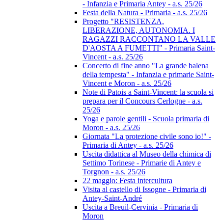
- Infanzia e Primaria Antey - a.s. 25/26
Festa della Natura - Primaria - a.s. 25/26
Progetto "RESISTENZA,
LIBERAZIONE, AUTONOMIA. I
RAGAZZI RACCONTANO LA VALLE
D'AOSTA A FUMETTI" - Primaria Saint-
Vincent - a.s. 25/26
Concerto di fine anno "La grande balena
della tempesta" - Infanzia e primarie Saint-
Vincent e Moron - a.s. 25/26
Note di Patois a Saint-Vincent: la scuola si
prepara per il Concours Cerlogne - a.s.
25/26
Yoga e parole gentili - Scuola primaria di
Moron - a.s. 25/26
Giornata "La protezione civile sono io!" -
Primaria di Antey - a.s. 25/26
Uscita didattica al Museo della chimica di
Settimo Torinese - Primarie di Antey e
Torgnon - a.s. 25/26
22 maggio: Festa intercultura
Visita al castello di Issogne - Primaria di
Antey-Saint-André
Uscita a Breuil-Cervinia - Primaria di
Moron