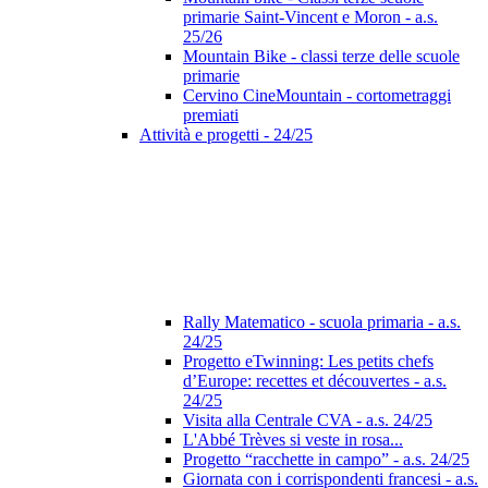
primarie Saint-Vincent e Moron - a.s.
25/26
Mountain Bike - classi terze delle scuole
primarie
Cervino CineMountain - cortometraggi
premiati
Attività e progetti - 24/25
Rally Matematico - scuola primaria - a.s.
24/25
Progetto eTwinning: Les petits chefs
d’Europe: recettes et découvertes - a.s.
24/25
Visita alla Centrale CVA - a.s. 24/25
L'Abbé Trèves si veste in rosa...
Progetto “racchette in campo” - a.s. 24/25
Giornata con i corrispondenti francesi - a.s.