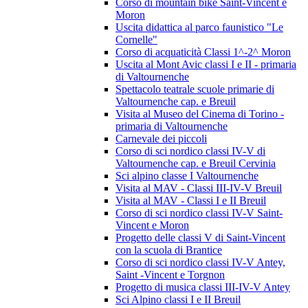
Corso di mountain bike Saint-Vincent e
Moron
Uscita didattica al parco faunistico "Le
Cornelle"
Corso di acquaticità Classi 1^-2^ Moron
Uscita al Mont Avic classi I e II - primaria
di Valtournenche
Spettacolo teatrale scuole primarie di
Valtournenche cap. e Breuil
Visita al Museo del Cinema di Torino -
primaria di Valtournenche
Carnevale dei piccoli
Corso di sci nordico classi IV-V di
Valtournenche cap. e Breuil Cervinia
Sci alpino classe I Valtournenche
Visita al MAV - Classi III-IV-V Breuil
Visita al MAV - Classi I e II Breuil
Corso di sci nordico classi IV-V Saint-
Vincent e Moron
Progetto delle classi V di Saint-Vincent
con la scuola di Brantice
Corso di sci nordico classi IV-V Antey,
Saint -Vincent e Torgnon
Progetto di musica classi III-IV-V Antey
Sci Alpino classi I e II Breuil