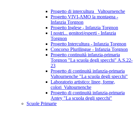
Progetto di intercultura_ Valtournenche
Progetto VIVI-AMO la montagna -
Infanzia Torgnon
Progetto Inglese - Infanzia Torgnon
I nostri... genitori/esperti - Infanzia
Torgnon
Progetto Intercultura - Infanzia Torgnon
Concorso Plurilingue - Infanzia Torgnon
Progetto continuità infanzia-primaria
Torgnon "La scuola degli specchi" A.S.22-
23
Progetto di continuità infanzia-primaria
Valtournenche "La scuola degli specchi"
Laboratorio artistico: linee, forme,
colori_Valtournenche
Progetto di continuità infanzia-primaria
Antey "La scuola degli specchi"
Scuole Primarie