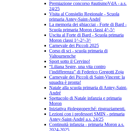
Premiazione concorso #autismoVdA - a.s.
24/25
Visita al Consiglio Regionale - Scuola
primaria Antey-Saint-André
La memoria dei ghiacciai - Forte di Bard -
Scuola primaria Moron classi 4^-5^
Uscita al Forte di Bard - Scuola primaria
Moron classi 1^-2^-3^
Carnevale dei Piccoli 2025
Corso di sci - scuola primaria di
Valtournenche
Sport sotto il Cervino!
“Liliana Segre, una vita contro
l’indifferenza” di Federico Gregotti Zoja
Carnevale dei Piccoli di Saint-Vincent: la
squadra è pronta!
Natale alla scuola primaria di Antey-Saint-
André
Spettacolo di Natale infanzia e primaria
Moron
Iniziativa #ioleggoperché: ringraziamenti.
Lezioni con i professori SMIN - primaria
Antey-Saint-André a.s. 24/25
Continuità infanzia - primaria Moron a.s.
2024-2025