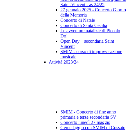
Saint-Vincent - as 24/25
27 gennaio 2025 - Concerto Giorno
della Memoria
Concerto di Natale
Concerto di Santa Cecilia
Le avventure natalizie di Piccolo
Do!
Open Day _ secondaria Saint
Vincent
SMIM - corso di improvvisazione
musicale
Attività 2023/24
SMIM - Concerto di fine anno
primaria e terze secondaria SV
Concerto lunedì 27 maggio
Gemellaggio con SMIM di Cossato