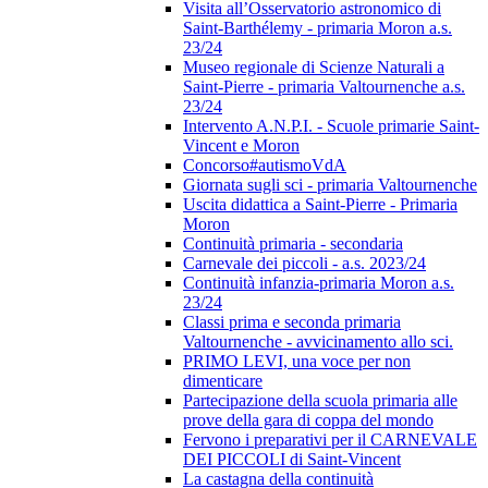
Visita all’Osservatorio astronomico di
Saint-Barthélemy - primaria Moron a.s.
23/24
Museo regionale di Scienze Naturali a
Saint-Pierre - primaria Valtournenche a.s.
23/24
Intervento A.N.P.I. - Scuole primarie Saint-
Vincent e Moron
Concorso#autismoVdA
Giornata sugli sci - primaria Valtournenche
Uscita didattica a Saint-Pierre - Primaria
Moron
Continuità primaria - secondaria
Carnevale dei piccoli - a.s. 2023/24
Continuità infanzia-primaria Moron a.s.
23/24
Classi prima e seconda primaria
Valtournenche - avvicinamento allo sci.
PRIMO LEVI, una voce per non
dimenticare
Partecipazione della scuola primaria alle
prove della gara di coppa del mondo
Fervono i preparativi per il CARNEVALE
DEI PICCOLI di Saint-Vincent
La castagna della continuità