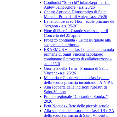
Continuità "Specchi” infanzia/primaria -
Antey-Saint-André - a.s. 25/26
Centro Agricolo Dimostrativo di Saint
Marcel - Primaria di Antey - a.s. 25/26
La rencontre avec Thor - école primaire de
Torgnon - a.s. 25/26
Note di libertà - Grande successo per il
Concerto del 25 aprile
Progetto continuità - Le classi quarte alla
scoperta del territorio
ERASMUS +, le classi quarte della scuola
primaria di Saint Vincent capoluogo
continuano il progetto di collaborazione -
a.s. 25/26
Giornata della Terra - Primaria di Saint
Vincent - a.s. 25/26
Memoria e Costituzione: le classi quinte
della scuola primaria incontrano l'A.N.P.I.
Alla scoperta delle incisioni rupestri di
Saint-Vincent
Premio regionale “Costantino Soudaz”
2026
Petit Noeuds - Rete delle piccole scuole
Alla scoperta della storia: le classi 1B e 2A
della scuola primaria di Saint Vincent in