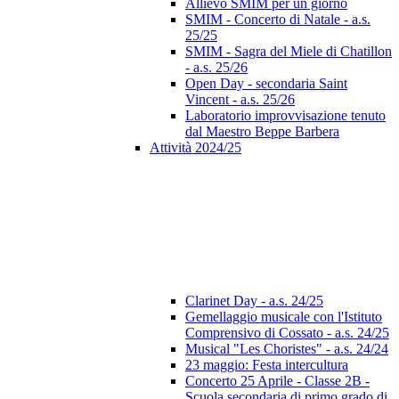
Allievo SMIM per un giorno
SMIM - Concerto di Natale - a.s.
25/25
SMIM - Sagra del Miele di Chatillon
- a.s. 25/26
Open Day - secondaria Saint
Vincent - a.s. 25/26
Laboratorio improvvisazione tenuto
dal Maestro Beppe Barbera
Attività 2024/25
Clarinet Day - a.s. 24/25
Gemellaggio musicale con l'Istituto
Comprensivo di Cossato - a.s. 24/25
Musical "Les Choristes" - a.s. 24/24
23 maggio: Festa intercultura
Concerto 25 Aprile - Classe 2B -
Scuola secondaria di primo grado di