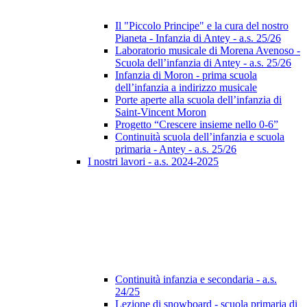
Il "Piccolo Principe" e la cura del nostro
Pianeta - Infanzia di Antey - a.s. 25/26
Laboratorio musicale di Morena Avenoso -
Scuola dell’infanzia di Antey - a.s. 25/26
Infanzia di Moron - prima scuola
dell’infanzia a indirizzo musicale
Porte aperte alla scuola dell’infanzia di
Saint-Vincent Moron
Progetto “Crescere insieme nello 0-6”
Continuità scuola dell’infanzia e scuola
primaria - Antey - a.s. 25/26
I nostri lavori - a.s. 2024-2025
Continuità infanzia e secondaria - a.s.
24/25
Lezione di snowboard - scuola primaria di