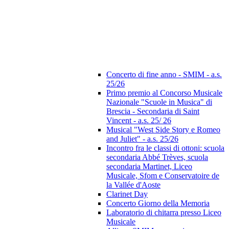
Concerto di fine anno - SMIM - a.s.
25/26
Primo premio al Concorso Musicale
Nazionale "Scuole in Musica" di
Brescia - Secondaria di Saint
Vincent - a.s. 25/ 26
Musical "West Side Story e Romeo
and Juliet" - a.s. 25/26
Incontro fra le classi di ottoni: scuola
secondaria Abbé Trèves, scuola
secondaria Martinet, Liceo
Musicale, Sfom e Conservatoire de
la Vallée d'Aoste
Clarinet Day
Concerto Giorno della Memoria
Laboratorio di chitarra presso Liceo
Musicale