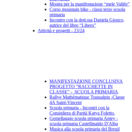
Mostra per la manifestazione “mele Vallée”
Corso mountain bike - classi terze scuola
primaria
Incontro con la dott.ssa Daniela Gionco,
autrice del libro “Libero”
Attività e progetti - 23/24
MANIFESTAZIONE CONCLUSIVA
PROGETTO “RACCHETTE IN
CLASSE” - SCUOLA PRIMARIA
Rallye Mathématique Transalpin -Classe
4A Saint-Vincent
Scuola primaria - Incontri con la
Consigliera di Parità Katya Foletto.
Gemellaggio scuola primaria Antey -
scuola primaria Castellinaldo D'Alba
Musica alla scuola primaria del Breuil