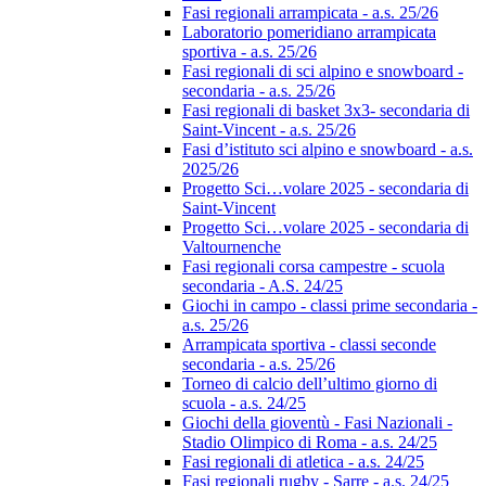
Fasi regionali arrampicata - a.s. 25/26
Laboratorio pomeridiano arrampicata
sportiva - a.s. 25/26
Fasi regionali di sci alpino e snowboard -
secondaria - a.s. 25/26
Fasi regionali di basket 3x3- secondaria di
Saint-Vincent - a.s. 25/26
Fasi d’istituto sci alpino e snowboard - a.s.
2025/26
Progetto Sci…volare 2025 - secondaria di
Saint-Vincent
Progetto Sci…volare 2025 - secondaria di
Valtournenche
Fasi regionali corsa campestre - scuola
secondaria - A.S. 24/25
Giochi in campo - classi prime secondaria -
a.s. 25/26
Arrampicata sportiva - classi seconde
secondaria - a.s. 25/26
Torneo di calcio dell’ultimo giorno di
scuola - a.s. 24/25
Giochi della gioventù - Fasi Nazionali -
Stadio Olimpico di Roma - a.s. 24/25
Fasi regionali di atletica - a.s. 24/25
Fasi regionali rugby - Sarre - a.s. 24/25