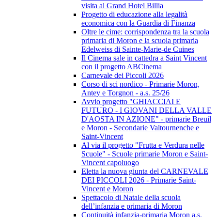
visita al Grand Hotel Billia
Progetto di educazione alla legalità
economica con la Guardia di Finanza
Oltre le cime: corrispondenza tra la scuola
primaria di Moron e la scuola primaria
Edelweiss di Sainte-Marie-de Cuines
Il Cinema sale in cattedra a Saint Vincent
con il progetto ABCinema
Carnevale dei Piccoli 2026
Corso di sci nordico - Primarie Moron,
Antey e Torgnon - a.s. 25/26
Avvio progetto "GHIACCIAI E
FUTURO - I GIOVANI DELLA VALLE
D'AOSTA IN AZIONE" - primarie Breuil
e Moron - Secondarie Valtournenche e
Saint-Vincent
Al via il progetto "Frutta e Verdura nelle
Scuole" - Scuole primarie Moron e Saint-
Vincent capoluogo
Eletta la nuova giunta del CARNEVALE
DEI PICCOLI 2026 - Primarie Saint-
Vincent e Moron
Spettacolo di Natale della scuola
dell’infanzia e primaria di Moron
Continuità infanzia-primaria Moron a.s.