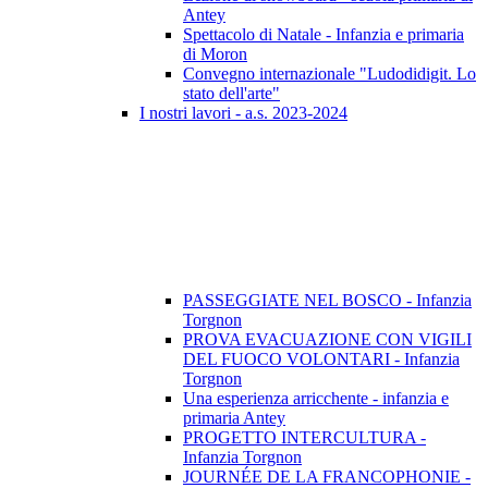
Antey
Spettacolo di Natale - Infanzia e primaria
di Moron
Convegno internazionale "Ludodidigit. Lo
stato dell'arte"
I nostri lavori - a.s. 2023-2024
PASSEGGIATE NEL BOSCO - Infanzia
Torgnon
PROVA EVACUAZIONE CON VIGILI
DEL FUOCO VOLONTARI - Infanzia
Torgnon
Una esperienza arricchente - infanzia e
primaria Antey
PROGETTO INTERCULTURA -
Infanzia Torgnon
JOURNÉE DE LA FRANCOPHONIE -