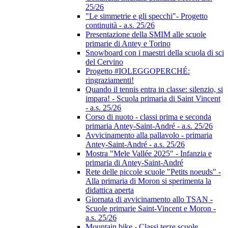
25/26
"Le simmetrie e gli specchi"- Progetto
continuità - a.s. 25/26
Presentazione della SMIM alle scuole
primarie di Antey e Torino
Snowboard con i maestri della scuola di sci
del Cervino
Progetto #IOLEGGOPERCHÉ:
ringraziamenti!
Quando il tennis entra in classe: silenzio, si
impara! - Scuola primaria di Saint Vincent
- a.s. 25/26
Corso di nuoto - classi prima e seconda
primaria Antey-Saint-André - a.s. 25/26
Avvicinamento alla pallavolo - primaria
Antey-Saint-André - a.s. 25/26
Mostra "Mele Vallée 2025" - Infanzia e
primaria di Antey-Saint-André
Rete delle piccole scuole "Petits noeuds" -
Alla primaria di Moron si sperimenta la
didattica aperta
Giornata di avvicinamento allo TSAN -
Scuole primarie Saint-Vincent e Moron -
a.s. 25/26
Mountain bike - Classi terze scuole