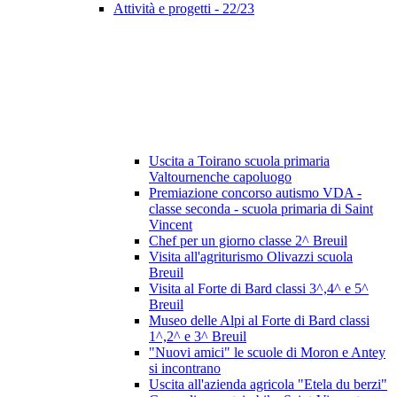
Attività e progetti - 22/23
Uscita a Toirano scuola primaria
Valtournenche capoluogo
Premiazione concorso autismo VDA -
classe seconda - scuola primaria di Saint
Vincent
Chef per un giorno classe 2^ Breuil
Visita all'agriturismo Olivazzi scuola
Breuil
Visita al Forte di Bard classi 3^,4^ e 5^
Breuil
Museo delle Alpi al Forte di Bard classi
1^,2^ e 3^ Breuil
"Nuovi amici" le scuole di Moron e Antey
si incontrano
Uscita all'azienda agricola "Etela du berzi"