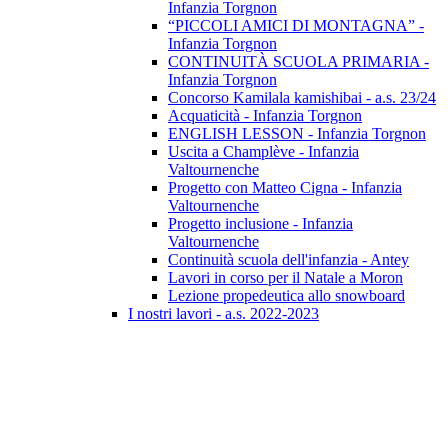
Infanzia Torgnon
“PICCOLI AMICI DI MONTAGNA” -
Infanzia Torgnon
CONTINUITÀ SCUOLA PRIMARIA -
Infanzia Torgnon
Concorso Kamilala kamishibai - a.s. 23/24
Acquaticità - Infanzia Torgnon
ENGLISH LESSON - Infanzia Torgnon
Uscita a Champlève - Infanzia
Valtournenche
Progetto con Matteo Cigna - Infanzia
Valtournenche
Progetto inclusione - Infanzia
Valtournenche
Continuità scuola dell'infanzia - Antey
Lavori in corso per il Natale a Moron
Lezione propedeutica allo snowboard
I nostri lavori - a.s. 2022-2023