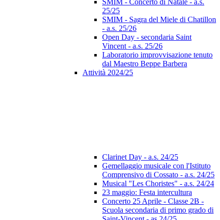
SMIM - Concerto di Natale - a.s.
25/25
SMIM - Sagra del Miele di Chatillon
- a.s. 25/26
Open Day - secondaria Saint
Vincent - a.s. 25/26
Laboratorio improvvisazione tenuto
dal Maestro Beppe Barbera
Attività 2024/25
Clarinet Day - a.s. 24/25
Gemellaggio musicale con l'Istituto
Comprensivo di Cossato - a.s. 24/25
Musical "Les Choristes" - a.s. 24/24
23 maggio: Festa intercultura
Concerto 25 Aprile - Classe 2B -
Scuola secondaria di primo grado di
Saint-Vincent - as 24/25