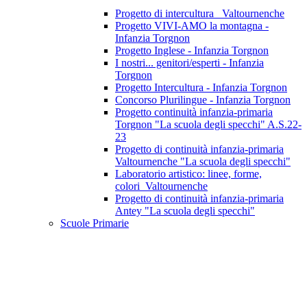
Progetto di intercultura_ Valtournenche
Progetto VIVI-AMO la montagna -
Infanzia Torgnon
Progetto Inglese - Infanzia Torgnon
I nostri... genitori/esperti - Infanzia
Torgnon
Progetto Intercultura - Infanzia Torgnon
Concorso Plurilingue - Infanzia Torgnon
Progetto continuità infanzia-primaria
Torgnon "La scuola degli specchi" A.S.22-
23
Progetto di continuità infanzia-primaria
Valtournenche "La scuola degli specchi"
Laboratorio artistico: linee, forme,
colori_Valtournenche
Progetto di continuità infanzia-primaria
Antey "La scuola degli specchi"
Scuole Primarie