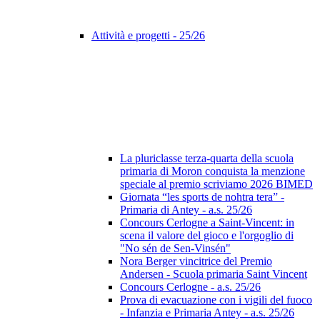
Attività e progetti - 25/26
La pluriclasse terza-quarta della scuola
primaria di Moron conquista la menzione
speciale al premio scriviamo 2026 BIMED
Giornata “les sports de nohtra tera” -
Primaria di Antey - a.s. 25/26
Concours Cerlogne a Saint-Vincent: in
scena il valore del gioco e l'orgoglio di
"No sén de Sen-Vinsén"
Nora Berger vincitrice del Premio
Andersen - Scuola primaria Saint Vincent
Concours Cerlogne - a.s. 25/26
Prova di evacuazione con i vigili del fuoco
- Infanzia e Primaria Antey - a.s. 25/26