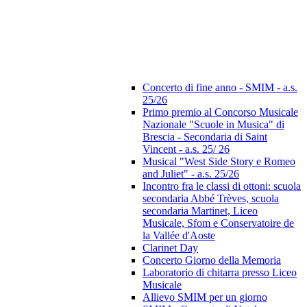
Concerto di fine anno - SMIM - a.s.
25/26
Primo premio al Concorso Musicale
Nazionale "Scuole in Musica" di
Brescia - Secondaria di Saint
Vincent - a.s. 25/ 26
Musical "West Side Story e Romeo
and Juliet" - a.s. 25/26
Incontro fra le classi di ottoni: scuola
secondaria Abbé Trèves, scuola
secondaria Martinet, Liceo
Musicale, Sfom e Conservatoire de
la Vallée d'Aoste
Clarinet Day
Concerto Giorno della Memoria
Laboratorio di chitarra presso Liceo
Musicale
Allievo SMIM per un giorno