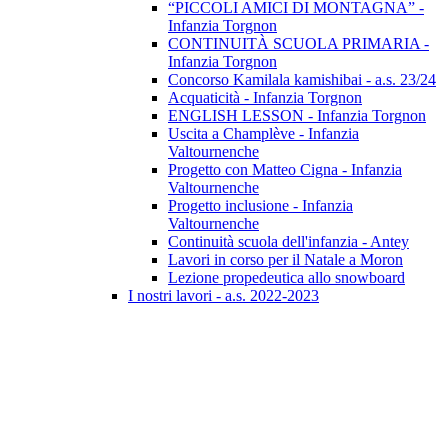
“PICCOLI AMICI DI MONTAGNA” -
Infanzia Torgnon
CONTINUITÀ SCUOLA PRIMARIA -
Infanzia Torgnon
Concorso Kamilala kamishibai - a.s. 23/24
Acquaticità - Infanzia Torgnon
ENGLISH LESSON - Infanzia Torgnon
Uscita a Champlève - Infanzia
Valtournenche
Progetto con Matteo Cigna - Infanzia
Valtournenche
Progetto inclusione - Infanzia
Valtournenche
Continuità scuola dell'infanzia - Antey
Lavori in corso per il Natale a Moron
Lezione propedeutica allo snowboard
I nostri lavori - a.s. 2022-2023