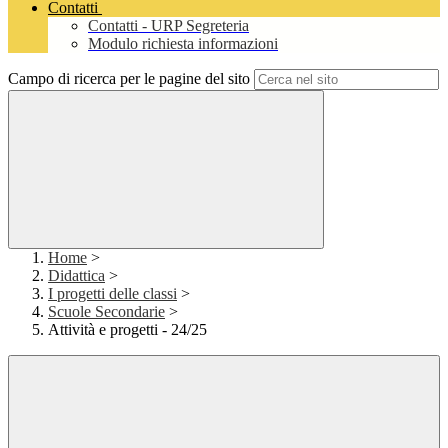
Contatti
Contatti - URP Segreteria
Modulo richiesta informazioni
Campo di ricerca per le pagine del sito
Home
>
Didattica
>
I progetti delle classi
>
Scuole Secondarie
>
Attività e progetti - 24/25