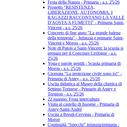
Festa della Natura - Primaria - a.s. 25/26
Progetto "RESISTENZA,
LIBERAZIONE, AUTONOMIA. I
RAGAZZI RACCONTANO LA VALLE
D'AOSTA A FUMETTI" - Primaria Saint-
Vincent - a.s. 25/26
Concerto di fine anno "La grande balena
della tempesta" - Infanzia e primarie Saint-
Vincent e Moron - a.s. 25/26
Note di Patois a Saint-Vincent: la scuola si
prepara per il Concours Cerlogne - a.s.
25/26
Yoga e parole gentili - Scuola primaria di
Moron - a.s. 25/26
Giornata "La protezione civile sono io!" -
Primaria di Antey - a.s. 25/26
Uscita didattica al Museo della chimica di
Settimo Torinese - Primarie di Antey e
Torgnon - a.s. 25/26
22 maggio: Festa intercultura
Visita al castello di Issogne - Primaria di
Antey-Saint-André
Uscita a Breuil-Cervinia - Primaria di
Moron
Continuità "Specchi” infanzia/primaria -