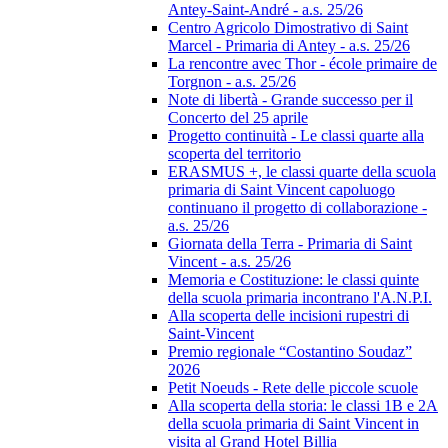
Antey-Saint-André - a.s. 25/26
Centro Agricolo Dimostrativo di Saint
Marcel - Primaria di Antey - a.s. 25/26
La rencontre avec Thor - école primaire de
Torgnon - a.s. 25/26
Note di libertà - Grande successo per il
Concerto del 25 aprile
Progetto continuità - Le classi quarte alla
scoperta del territorio
ERASMUS +, le classi quarte della scuola
primaria di Saint Vincent capoluogo
continuano il progetto di collaborazione -
a.s. 25/26
Giornata della Terra - Primaria di Saint
Vincent - a.s. 25/26
Memoria e Costituzione: le classi quinte
della scuola primaria incontrano l'A.N.P.I.
Alla scoperta delle incisioni rupestri di
Saint-Vincent
Premio regionale “Costantino Soudaz”
2026
Petit Noeuds - Rete delle piccole scuole
Alla scoperta della storia: le classi 1B e 2A
della scuola primaria di Saint Vincent in
visita al Grand Hotel Billia