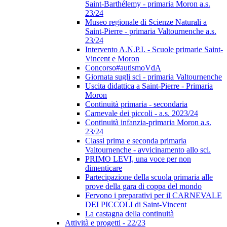
Saint-Barthélemy - primaria Moron a.s.
23/24
Museo regionale di Scienze Naturali a
Saint-Pierre - primaria Valtournenche a.s.
23/24
Intervento A.N.P.I. - Scuole primarie Saint-
Vincent e Moron
Concorso#autismoVdA
Giornata sugli sci - primaria Valtournenche
Uscita didattica a Saint-Pierre - Primaria
Moron
Continuità primaria - secondaria
Carnevale dei piccoli - a.s. 2023/24
Continuità infanzia-primaria Moron a.s.
23/24
Classi prima e seconda primaria
Valtournenche - avvicinamento allo sci.
PRIMO LEVI, una voce per non
dimenticare
Partecipazione della scuola primaria alle
prove della gara di coppa del mondo
Fervono i preparativi per il CARNEVALE
DEI PICCOLI di Saint-Vincent
La castagna della continuità
Attività e progetti - 22/23