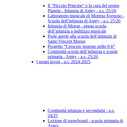
Il "Piccolo Principe" e la cura del nostro
Pianeta - Infanzia di Antey - a.s. 25/26
Laboratorio musicale di Morena Avenoso -
Scuola dell’infanzia di Antey - a.s. 25/26
Infanzia di Moron - prima scuola
dell’infanzia a indirizzo musicale
Porte aperte alla scuola dell’infanzia di
Saint-Vincent Moron
Progetto “Crescere insieme nello 0-6”
Continuità scuola dell’infanzia e scuola
primaria - Antey - a.s. 25/26
I nostri lavori - a.s. 2024-2025
Continuità infanzia e secondaria - a.s.
24/25
Lezione di snowboard - scuola primaria di
Antey