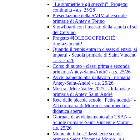
"Le simmetrie e gli specchi"- Progetto
continuità - a.s. 25/26
Presentazione della SMIM alle scuole
primarie di Antey e Torino
Snowboard con i maestri della scuola di sci
del Cervino
Progetto #IOLEGGOPERCHÉ:
ringraziamenti!
Quando il tennis entra in classe: silenzio, si
impara! - Scuola primaria di Saint Vincent
- a.s. 25/26
Corso di nuoto - classi prima e seconda
primaria Antey-Saint-André - a.s. 25/26
Avvicinamento alla pallavolo - primaria
Antey-Saint-André - a.s. 25/26
Mostra "Mele Vallée 2025" - Infanzia e
primaria di Antey-Saint-André
Rete delle piccole scuole "Petits noeuds" -
Alla primaria di Moron si sperimenta la
didattica aperta
Giornata di avvicinamento allo TSAN -
Scuole primarie Saint-Vincent e Moron -
a.s. 25/26
Mountain bike - Classi terze scuole
primarie Saint-Vincent e Moron - a.s.