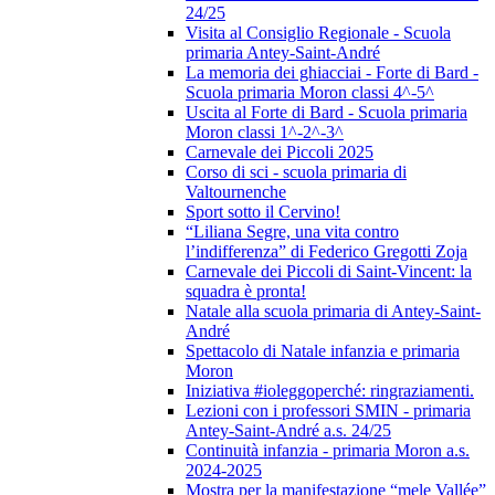
24/25
Visita al Consiglio Regionale - Scuola
primaria Antey-Saint-André
La memoria dei ghiacciai - Forte di Bard -
Scuola primaria Moron classi 4^-5^
Uscita al Forte di Bard - Scuola primaria
Moron classi 1^-2^-3^
Carnevale dei Piccoli 2025
Corso di sci - scuola primaria di
Valtournenche
Sport sotto il Cervino!
“Liliana Segre, una vita contro
l’indifferenza” di Federico Gregotti Zoja
Carnevale dei Piccoli di Saint-Vincent: la
squadra è pronta!
Natale alla scuola primaria di Antey-Saint-
André
Spettacolo di Natale infanzia e primaria
Moron
Iniziativa #ioleggoperché: ringraziamenti.
Lezioni con i professori SMIN - primaria
Antey-Saint-André a.s. 24/25
Continuità infanzia - primaria Moron a.s.
2024-2025
Mostra per la manifestazione “mele Vallée”