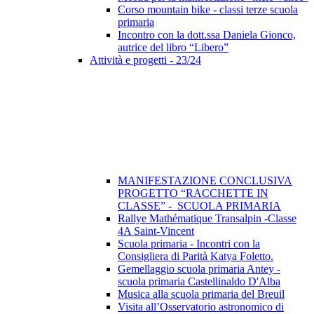
Corso mountain bike - classi terze scuola
primaria
Incontro con la dott.ssa Daniela Gionco,
autrice del libro “Libero”
Attività e progetti - 23/24
MANIFESTAZIONE CONCLUSIVA
PROGETTO “RACCHETTE IN
CLASSE” - SCUOLA PRIMARIA
Rallye Mathématique Transalpin -Classe
4A Saint-Vincent
Scuola primaria - Incontri con la
Consigliera di Parità Katya Foletto.
Gemellaggio scuola primaria Antey -
scuola primaria Castellinaldo D'Alba
Musica alla scuola primaria del Breuil
Visita all’Osservatorio astronomico di