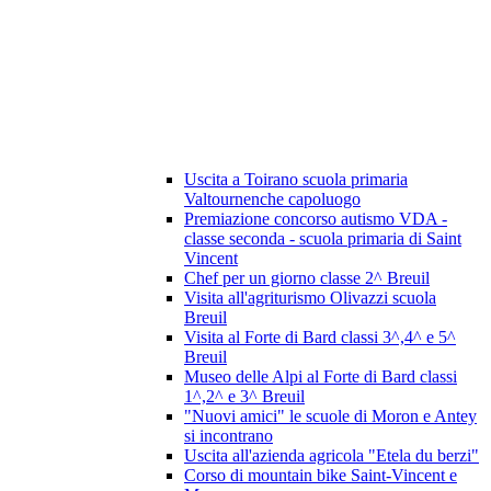
Uscita a Toirano scuola primaria
Valtournenche capoluogo
Premiazione concorso autismo VDA -
classe seconda - scuola primaria di Saint
Vincent
Chef per un giorno classe 2^ Breuil
Visita all'agriturismo Olivazzi scuola
Breuil
Visita al Forte di Bard classi 3^,4^ e 5^
Breuil
Museo delle Alpi al Forte di Bard classi
1^,2^ e 3^ Breuil
"Nuovi amici" le scuole di Moron e Antey
si incontrano
Uscita all'azienda agricola "Etela du berzi"
Corso di mountain bike Saint-Vincent e