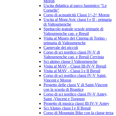
Moron
Uscita didattica al parco faunistico "Le
Cornelle"
Corso di acquaticità Classi 1^-2^ Moron
Uscita al Mont Avic classi I e II - primaria
di Valtournenche
Spettacolo teatrale scuole primarie di
Valtournenche cap. e Breuil
Visita al Museo del Cinema di Torino -
primaria di Valtournenche
Carnevale dei piccoli
Corso di sci nordico classi IV-V di
Valtournenche cap. e Breuil Cervinia
Sci alpino classe I Valtournenche
Visita al MAV - Classi III-IV-V Breuil
Visita al MAV - Classi I e II Breuil
Corso di sci nordico classi IV-V Saint-
Vincent e Moron
Progetto delle classi V di Saint-Vincent
con la scuola di Brantice
Corso di sci nordico classi IV-V Antey,
Saint -Vincent e Torgnon
Progetto di musica classi III-IV-V Antey
Sci Alpino classi I e II Breuil
Corso di Mountain Bike con la classe terza