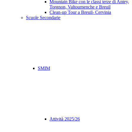
Mountain Bike con le classi terze di Antey,
Torgnon, Valtournenche e Breuil
Clean-up Tour a Breuil- Cervinia
Scuole Secondarie
SMIM
Attività 2025/26