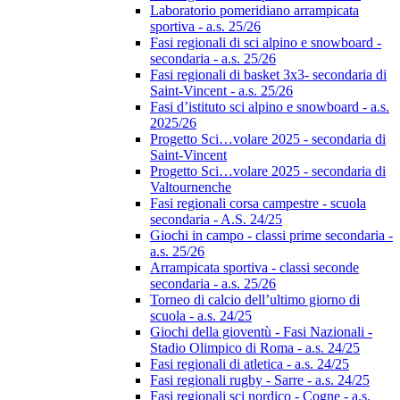
Laboratorio pomeridiano arrampicata
sportiva - a.s. 25/26
Fasi regionali di sci alpino e snowboard -
secondaria - a.s. 25/26
Fasi regionali di basket 3x3- secondaria di
Saint-Vincent - a.s. 25/26
Fasi d’istituto sci alpino e snowboard - a.s.
2025/26
Progetto Sci…volare 2025 - secondaria di
Saint-Vincent
Progetto Sci…volare 2025 - secondaria di
Valtournenche
Fasi regionali corsa campestre - scuola
secondaria - A.S. 24/25
Giochi in campo - classi prime secondaria -
a.s. 25/26
Arrampicata sportiva - classi seconde
secondaria - a.s. 25/26
Torneo di calcio dell’ultimo giorno di
scuola - a.s. 24/25
Giochi della gioventù - Fasi Nazionali -
Stadio Olimpico di Roma - a.s. 24/25
Fasi regionali di atletica - a.s. 24/25
Fasi regionali rugby - Sarre - a.s. 24/25
Fasi regionali sci nordico - Cogne - a.s.