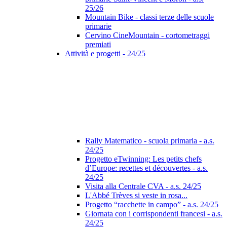
25/26
Mountain Bike - classi terze delle scuole
primarie
Cervino CineMountain - cortometraggi
premiati
Attività e progetti - 24/25
Rally Matematico - scuola primaria - a.s.
24/25
Progetto eTwinning: Les petits chefs
d’Europe: recettes et découvertes - a.s.
24/25
Visita alla Centrale CVA - a.s. 24/25
L'Abbé Trèves si veste in rosa...
Progetto “racchette in campo” - a.s. 24/25
Giornata con i corrispondenti francesi - a.s.
24/25