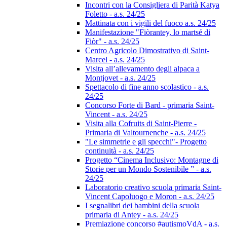
Incontri con la Consigliera di Parità Katya
Foletto - a.s. 24/25
Mattinata con i vigili del fuoco a.s. 24/25
Manifestazione "Fiòrantey, lo martsé di
Fiòr" - a.s. 24/25
Centro Agricolo Dimostrativo di Saint-
Marcel - a.s. 24/25
Visita all’allevamento degli alpaca a
Montjovet - a.s. 24/25
Spettacolo di fine anno scolastico - a.s.
24/25
Concorso Forte di Bard - primaria Saint-
Vincent - a.s. 24/25
Visita alla Cofruits di Saint-Pierre -
Primaria di Valtournenche - a.s. 24/25
"Le simmetrie e gli specchi"- Progetto
continuità - a.s. 24/25
Progetto “Cinema Inclusivo: Montagne di
Storie per un Mondo Sostenibile ” - a.s.
24/25
Laboratorio creativo scuola primaria Saint-
Vincent Capoluogo e Moron - a.s. 24/25
I segnalibri dei bambini della scuola
primaria di Antey - a.s. 24/25
Premiazione concorso #autismoVdA - a.s.