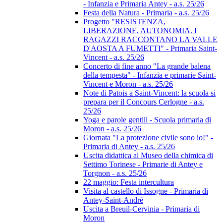
- Infanzia e Primaria Antey - a.s. 25/26
Festa della Natura - Primaria - a.s. 25/26
Progetto "RESISTENZA,
LIBERAZIONE, AUTONOMIA. I
RAGAZZI RACCONTANO LA VALLE
D'AOSTA A FUMETTI" - Primaria Saint-
Vincent - a.s. 25/26
Concerto di fine anno "La grande balena
della tempesta" - Infanzia e primarie Saint-
Vincent e Moron - a.s. 25/26
Note di Patois a Saint-Vincent: la scuola si
prepara per il Concours Cerlogne - a.s.
25/26
Yoga e parole gentili - Scuola primaria di
Moron - a.s. 25/26
Giornata "La protezione civile sono io!" -
Primaria di Antey - a.s. 25/26
Uscita didattica al Museo della chimica di
Settimo Torinese - Primarie di Antey e
Torgnon - a.s. 25/26
22 maggio: Festa intercultura
Visita al castello di Issogne - Primaria di
Antey-Saint-André
Uscita a Breuil-Cervinia - Primaria di
Moron