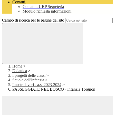
Contatti
Contatti - URP Segreteria
Modulo richiesta informazioni
Campo di ricerca per le pagine del sito
Home
>
Didattica
>
I progetti delle classi
>
Scuole dell'Infanzia
>
I nostri lavori - a.s. 2023-2024
>
PASSEGGIATE NEL BOSCO - Infanzia Torgnon