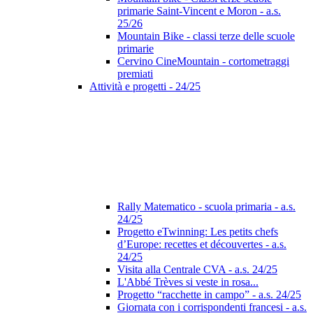
primarie Saint-Vincent e Moron - a.s.
25/26
Mountain Bike - classi terze delle scuole
primarie
Cervino CineMountain - cortometraggi
premiati
Attività e progetti - 24/25
Rally Matematico - scuola primaria - a.s.
24/25
Progetto eTwinning: Les petits chefs
d’Europe: recettes et découvertes - a.s.
24/25
Visita alla Centrale CVA - a.s. 24/25
L'Abbé Trèves si veste in rosa...
Progetto “racchette in campo” - a.s. 24/25
Giornata con i corrispondenti francesi - a.s.