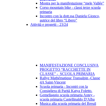
Mostra per la manifestazione “mele Vallée”
Corso mountain bike - classi terze scuola
primaria
Incontro con la dott.ssa Daniela Gionco,
autrice del libro “Libero”
Attività e progetti - 23/24
MANIFESTAZIONE CONCLUSIVA
PROGETTO “RACCHETTE IN
CLASSE” - SCUOLA PRIMARIA
Rallye Mathématique Transalpin -Classe
4A Saint-Vincent
Scuola primaria - Incontri con la
Consigliera di Parità Katya Foletto.
Gemellaggio scuola primaria Antey -
scuola primaria Castellinaldo D'Alba
Musica alla scuola primaria del Breuil