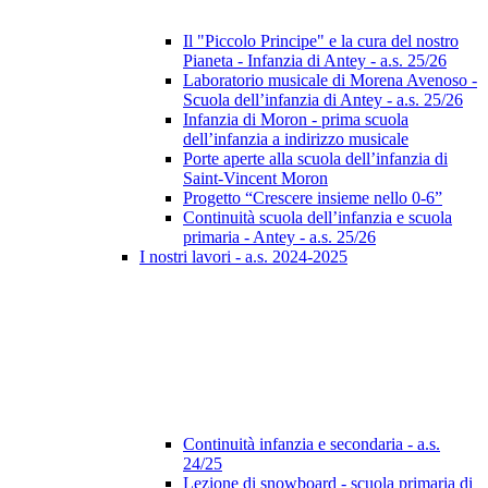
Il "Piccolo Principe" e la cura del nostro
Pianeta - Infanzia di Antey - a.s. 25/26
Laboratorio musicale di Morena Avenoso -
Scuola dell’infanzia di Antey - a.s. 25/26
Infanzia di Moron - prima scuola
dell’infanzia a indirizzo musicale
Porte aperte alla scuola dell’infanzia di
Saint-Vincent Moron
Progetto “Crescere insieme nello 0-6”
Continuità scuola dell’infanzia e scuola
primaria - Antey - a.s. 25/26
I nostri lavori - a.s. 2024-2025
Continuità infanzia e secondaria - a.s.
24/25
Lezione di snowboard - scuola primaria di