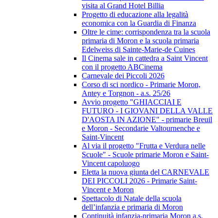
visita al Grand Hotel Billia
Progetto di educazione alla legalità
economica con la Guardia di Finanza
Oltre le cime: corrispondenza tra la scuola
primaria di Moron e la scuola primaria
Edelweiss di Sainte-Marie-de Cuines
Il Cinema sale in cattedra a Saint Vincent
con il progetto ABCinema
Carnevale dei Piccoli 2026
Corso di sci nordico - Primarie Moron,
Antey e Torgnon - a.s. 25/26
Avvio progetto "GHIACCIAI E
FUTURO - I GIOVANI DELLA VALLE
D'AOSTA IN AZIONE" - primarie Breuil
e Moron - Secondarie Valtournenche e
Saint-Vincent
Al via il progetto "Frutta e Verdura nelle
Scuole" - Scuole primarie Moron e Saint-
Vincent capoluogo
Eletta la nuova giunta del CARNEVALE
DEI PICCOLI 2026 - Primarie Saint-
Vincent e Moron
Spettacolo di Natale della scuola
dell’infanzia e primaria di Moron
Continuità infanzia-primaria Moron a.s.