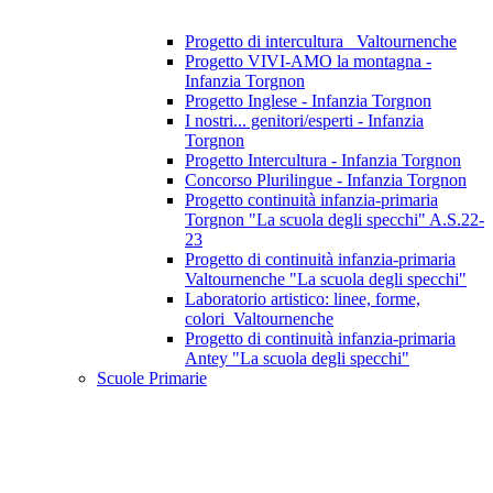
Progetto di intercultura_ Valtournenche
Progetto VIVI-AMO la montagna -
Infanzia Torgnon
Progetto Inglese - Infanzia Torgnon
I nostri... genitori/esperti - Infanzia
Torgnon
Progetto Intercultura - Infanzia Torgnon
Concorso Plurilingue - Infanzia Torgnon
Progetto continuità infanzia-primaria
Torgnon "La scuola degli specchi" A.S.22-
23
Progetto di continuità infanzia-primaria
Valtournenche "La scuola degli specchi"
Laboratorio artistico: linee, forme,
colori_Valtournenche
Progetto di continuità infanzia-primaria
Antey "La scuola degli specchi"
Scuole Primarie