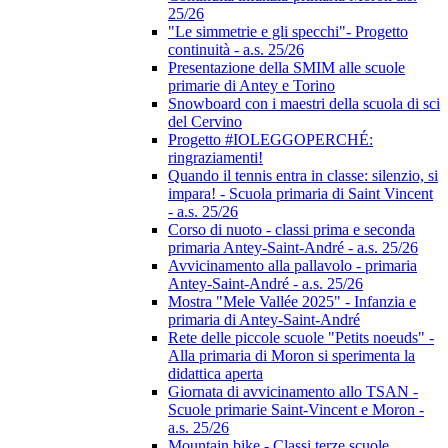
25/26
"Le simmetrie e gli specchi"- Progetto
continuità - a.s. 25/26
Presentazione della SMIM alle scuole
primarie di Antey e Torino
Snowboard con i maestri della scuola di sci
del Cervino
Progetto #IOLEGGOPERCHÉ:
ringraziamenti!
Quando il tennis entra in classe: silenzio, si
impara! - Scuola primaria di Saint Vincent
- a.s. 25/26
Corso di nuoto - classi prima e seconda
primaria Antey-Saint-André - a.s. 25/26
Avvicinamento alla pallavolo - primaria
Antey-Saint-André - a.s. 25/26
Mostra "Mele Vallée 2025" - Infanzia e
primaria di Antey-Saint-André
Rete delle piccole scuole "Petits noeuds" -
Alla primaria di Moron si sperimenta la
didattica aperta
Giornata di avvicinamento allo TSAN -
Scuole primarie Saint-Vincent e Moron -
a.s. 25/26
Mountain bike - Classi terze scuole