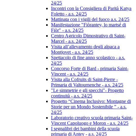
24/25
Incontri con la Consigliera di Parità Katya
Foletto - a.s. 24/25
Mattinata con i vigili del fuoco a.s. 24/25
Manifestazione "Fiòrantey, lo martsé di
Fiòr" - a.s. 24/25
Centro Agricolo Dimostrativo di Saint-
Marcel - a.s. 24/25
Visita all’allevamento degli alpaca a
Montjovet - a.s. 24/25
Spettacolo di fine anno scolastico - a.s.
24/25
Concorso Forte di Bard - primaria Saint-
Vincent - a.s. 24/25
Visita alla Cofruits di Saint-Pierre -
Primaria di Valtournenche - a.s. 24/25
"Le simmetrie e gli specchi"- Progetto
continuità - a.s. 24/25
Progetto “Cinema Inclusivo: Montagne di
Storie per un Mondo Sostenibile ” - a.s.
24/25
Laboratorio creativo scuola primaria Saint-
Vincent Capoluogo e Moron - a.s. 24/25
I segnalibri dei bambini della scuola
primaria di Antey - a.s. 24/25