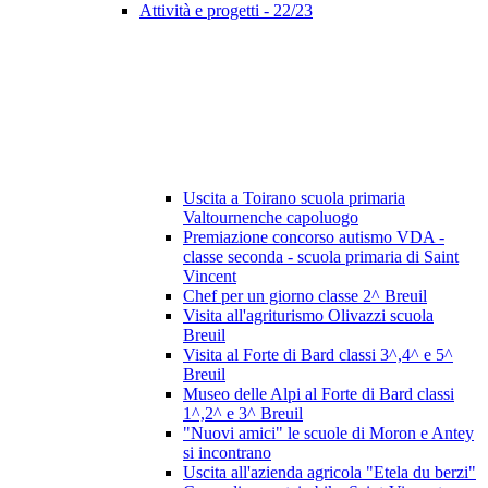
Attività e progetti - 22/23
Uscita a Toirano scuola primaria
Valtournenche capoluogo
Premiazione concorso autismo VDA -
classe seconda - scuola primaria di Saint
Vincent
Chef per un giorno classe 2^ Breuil
Visita all'agriturismo Olivazzi scuola
Breuil
Visita al Forte di Bard classi 3^,4^ e 5^
Breuil
Museo delle Alpi al Forte di Bard classi
1^,2^ e 3^ Breuil
"Nuovi amici" le scuole di Moron e Antey
si incontrano
Uscita all'azienda agricola "Etela du berzi"