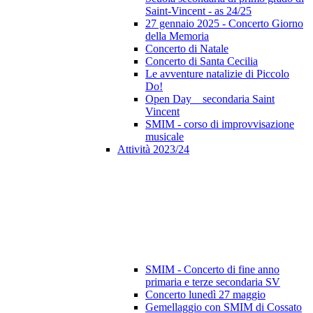
Saint-Vincent - as 24/25
27 gennaio 2025 - Concerto Giorno
della Memoria
Concerto di Natale
Concerto di Santa Cecilia
Le avventure natalizie di Piccolo
Do!
Open Day _ secondaria Saint
Vincent
SMIM - corso di improvvisazione
musicale
Attività 2023/24
SMIM - Concerto di fine anno
primaria e terze secondaria SV
Concerto lunedì 27 maggio
Gemellaggio con SMIM di Cossato