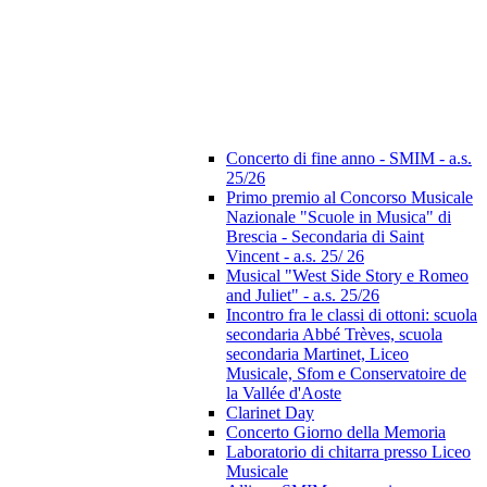
Concerto di fine anno - SMIM - a.s.
25/26
Primo premio al Concorso Musicale
Nazionale "Scuole in Musica" di
Brescia - Secondaria di Saint
Vincent - a.s. 25/ 26
Musical "West Side Story e Romeo
and Juliet" - a.s. 25/26
Incontro fra le classi di ottoni: scuola
secondaria Abbé Trèves, scuola
secondaria Martinet, Liceo
Musicale, Sfom e Conservatoire de
la Vallée d'Aoste
Clarinet Day
Concerto Giorno della Memoria
Laboratorio di chitarra presso Liceo
Musicale