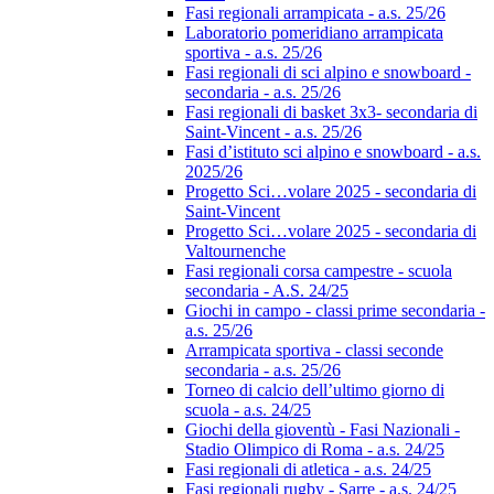
Fasi regionali arrampicata - a.s. 25/26
Laboratorio pomeridiano arrampicata
sportiva - a.s. 25/26
Fasi regionali di sci alpino e snowboard -
secondaria - a.s. 25/26
Fasi regionali di basket 3x3- secondaria di
Saint-Vincent - a.s. 25/26
Fasi d’istituto sci alpino e snowboard - a.s.
2025/26
Progetto Sci…volare 2025 - secondaria di
Saint-Vincent
Progetto Sci…volare 2025 - secondaria di
Valtournenche
Fasi regionali corsa campestre - scuola
secondaria - A.S. 24/25
Giochi in campo - classi prime secondaria -
a.s. 25/26
Arrampicata sportiva - classi seconde
secondaria - a.s. 25/26
Torneo di calcio dell’ultimo giorno di
scuola - a.s. 24/25
Giochi della gioventù - Fasi Nazionali -
Stadio Olimpico di Roma - a.s. 24/25
Fasi regionali di atletica - a.s. 24/25
Fasi regionali rugby - Sarre - a.s. 24/25