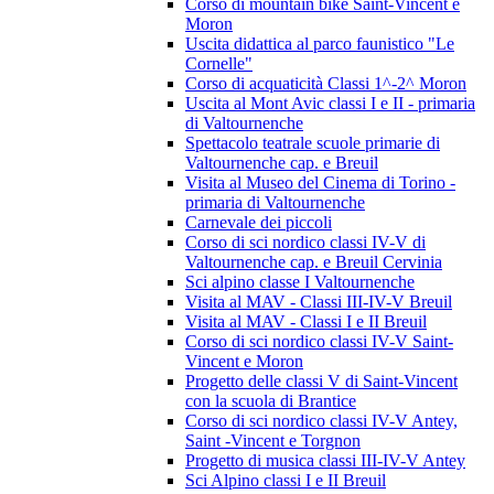
Corso di mountain bike Saint-Vincent e
Moron
Uscita didattica al parco faunistico "Le
Cornelle"
Corso di acquaticità Classi 1^-2^ Moron
Uscita al Mont Avic classi I e II - primaria
di Valtournenche
Spettacolo teatrale scuole primarie di
Valtournenche cap. e Breuil
Visita al Museo del Cinema di Torino -
primaria di Valtournenche
Carnevale dei piccoli
Corso di sci nordico classi IV-V di
Valtournenche cap. e Breuil Cervinia
Sci alpino classe I Valtournenche
Visita al MAV - Classi III-IV-V Breuil
Visita al MAV - Classi I e II Breuil
Corso di sci nordico classi IV-V Saint-
Vincent e Moron
Progetto delle classi V di Saint-Vincent
con la scuola di Brantice
Corso di sci nordico classi IV-V Antey,
Saint -Vincent e Torgnon
Progetto di musica classi III-IV-V Antey
Sci Alpino classi I e II Breuil