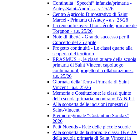
Continuità "Specchi” infanzia/primaria -
Antey-Saint-André - a.s. 25/26
Centro Agricolo Dimostrativo di Saint
Marcel - Primaria di Antey - a.s. 25/26
La rencontre avec Thor - école primaire de
Torgnon - a.s. 25/26
Note di libertà - Grande successo per il
Concerto del 25 aprile
Progetto continuità - Le classi quarte alla
scoperta del territorio
ERASMUS +, le classi quarte della scuola
primaria di Saint Vincent capoluogo
continuano il progetto di collaborazione -
a.s. 25/26
Giornata della Terra - Primaria di Saint
Vincent - a.s. 25/26
Memoria e Costituzione: le classi quinte
della scuola primaria incontrano l'A.N.P.I.
Alla scoperta delle incisioni rupestri di
Saint-Vincent
Premio regionale “Costantino Soudaz”
2026
Petit Noeuds - Rete delle piccole scuole
Alla scoperta della storia: le classi 1B e 2A
della scuola primaria di Saint Vincent in