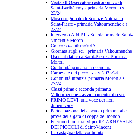
Visita all’Osservatorio astronomico di
Saint-Barthélemy - primaria Moron a.s.
23/24
Museo regionale di Scienze Naturali a
Saint-Pierre - primaria Valtournenche a.s.
23/24
Intervento A.N.P.I. - Scuole primarie Saint-
Vincent e Moron
Concorso#autismoVdA
Giornata sugli sci - primaria Valtournenche
Uscita didattica a Saint-Pierre - Primaria
Moron
Continuità primaria - secondaria
Carnevale dei piccoli - a.s. 2023/24
Continuità infanzia-primaria Moron a.s.
23/24
Classi prima e seconda primaria
Valtournenche - avvicinamento allo sci.
PRIMO LEVI, una voce per non
dimenticare
Partecipazione della scuola primaria alle
prove della gara di coppa del mondo
Fervono i preparativi per il CARNEVALE
DEI PICCOLI di Saint-Vincent
La castagna della continuità