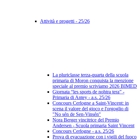
Attività e progetti - 25/26
La pluriclasse terza-quarta della scuola
primaria di Moron conquista la menzione
speciale al premio scriviamo 2026 BIMED
Giornata “les sports de nohtra tera” -
Primaria di Antey - a.s. 25/26
Concours Cerlogne a Saint-Vincent: in
scena il valore del gioco e l'orgoglio di
"No sén de Sen-Vinsén"
Nora Berger vincitrice del Premio
Andersen - Scuola primaria Saint Vincent
Concours Cerlogne - a.s. 25/26
Prova di evacuazione con i vigili del fuoco