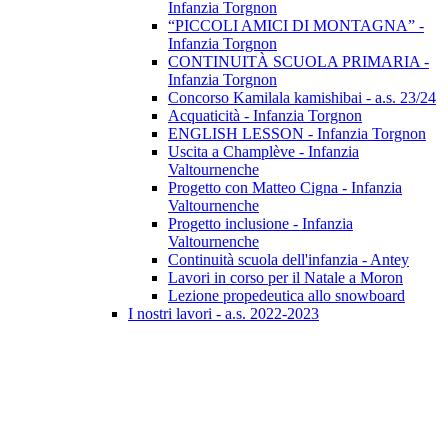
Infanzia Torgnon
“PICCOLI AMICI DI MONTAGNA” -
Infanzia Torgnon
CONTINUITÀ SCUOLA PRIMARIA -
Infanzia Torgnon
Concorso Kamilala kamishibai - a.s. 23/24
Acquaticità - Infanzia Torgnon
ENGLISH LESSON - Infanzia Torgnon
Uscita a Champlève - Infanzia
Valtournenche
Progetto con Matteo Cigna - Infanzia
Valtournenche
Progetto inclusione - Infanzia
Valtournenche
Continuità scuola dell'infanzia - Antey
Lavori in corso per il Natale a Moron
Lezione propedeutica allo snowboard
I nostri lavori - a.s. 2022-2023