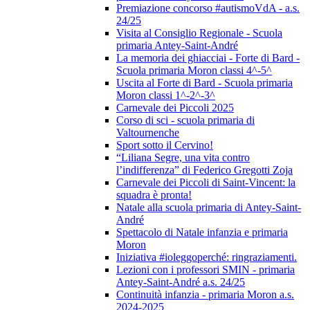
Premiazione concorso #autismoVdA - a.s.
24/25
Visita al Consiglio Regionale - Scuola
primaria Antey-Saint-André
La memoria dei ghiacciai - Forte di Bard -
Scuola primaria Moron classi 4^-5^
Uscita al Forte di Bard - Scuola primaria
Moron classi 1^-2^-3^
Carnevale dei Piccoli 2025
Corso di sci - scuola primaria di
Valtournenche
Sport sotto il Cervino!
“Liliana Segre, una vita contro
l’indifferenza” di Federico Gregotti Zoja
Carnevale dei Piccoli di Saint-Vincent: la
squadra è pronta!
Natale alla scuola primaria di Antey-Saint-
André
Spettacolo di Natale infanzia e primaria
Moron
Iniziativa #ioleggoperché: ringraziamenti.
Lezioni con i professori SMIN - primaria
Antey-Saint-André a.s. 24/25
Continuità infanzia - primaria Moron a.s.
2024-2025