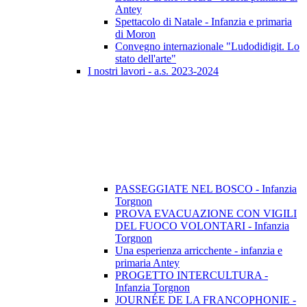
Antey
Spettacolo di Natale - Infanzia e primaria
di Moron
Convegno internazionale "Ludodidigit. Lo
stato dell'arte"
I nostri lavori - a.s. 2023-2024
PASSEGGIATE NEL BOSCO - Infanzia
Torgnon
PROVA EVACUAZIONE CON VIGILI
DEL FUOCO VOLONTARI - Infanzia
Torgnon
Una esperienza arricchente - infanzia e
primaria Antey
PROGETTO INTERCULTURA -
Infanzia Torgnon
JOURNÉE DE LA FRANCOPHONIE -