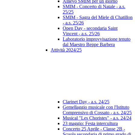
Allievo SMIM per un giorno
SMIM - Concerto di Natale - a.s.
25/25
SMIM - Sagra del Miele di Chatillon
- a.s. 25/26
Open Day - secondaria Saint
Vincent - a.s. 25/26
Laboratorio improvvisazione tenuto
dal Maestro Beppe Barbera
Attività 2024/25
Clarinet Day - a.s. 24/25
Gemellaggio musicale con l'Istituto
Comprensivo di Cossato - a.s. 24/25
Musical "Les Choristes" - a.s. 24/24
23 maggio: Festa intercultura
Concerto 25 Aprile - Classe 2B -
Scuola secondaria di primo grado di