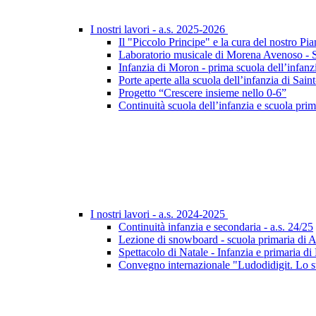
I nostri lavori - a.s. 2025-2026
Il "Piccolo Principe" e la cura del nostro Pia
Laboratorio musicale di Morena Avenoso - Sc
Infanzia di Moron - prima scuola dell’infanz
Porte aperte alla scuola dell’infanzia di Sa
Progetto “Crescere insieme nello 0-6”
Continuità scuola dell’infanzia e scuola prim
I nostri lavori - a.s. 2024-2025
Continuità infanzia e secondaria - a.s. 24/25
Lezione di snowboard - scuola primaria di 
Spettacolo di Natale - Infanzia e primaria d
Convegno internazionale "Ludodidigit. Lo sta