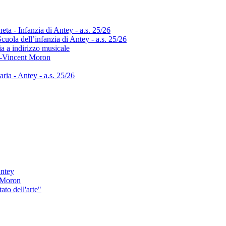
neta - Infanzia di Antey - a.s. 25/26
uola dell’infanzia di Antey - a.s. 25/26
ia a indirizzo musicale
int-Vincent Moron
aria - Antey - a.s. 25/26
Antey
i Moron
to dell'arte"