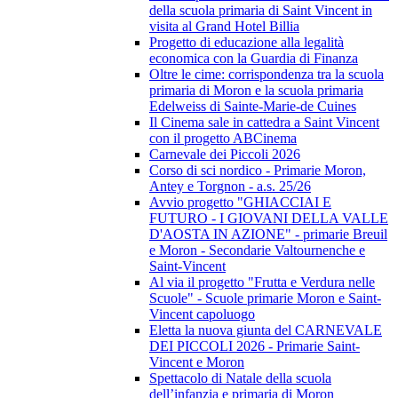
della scuola primaria di Saint Vincent in
visita al Grand Hotel Billia
Progetto di educazione alla legalità
economica con la Guardia di Finanza
Oltre le cime: corrispondenza tra la scuola
primaria di Moron e la scuola primaria
Edelweiss di Sainte-Marie-de Cuines
Il Cinema sale in cattedra a Saint Vincent
con il progetto ABCinema
Carnevale dei Piccoli 2026
Corso di sci nordico - Primarie Moron,
Antey e Torgnon - a.s. 25/26
Avvio progetto "GHIACCIAI E
FUTURO - I GIOVANI DELLA VALLE
D'AOSTA IN AZIONE" - primarie Breuil
e Moron - Secondarie Valtournenche e
Saint-Vincent
Al via il progetto "Frutta e Verdura nelle
Scuole" - Scuole primarie Moron e Saint-
Vincent capoluogo
Eletta la nuova giunta del CARNEVALE
DEI PICCOLI 2026 - Primarie Saint-
Vincent e Moron
Spettacolo di Natale della scuola
dell’infanzia e primaria di Moron