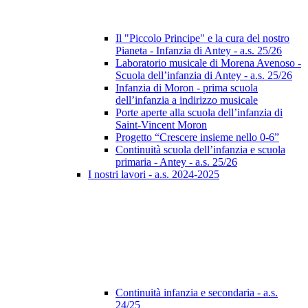
Il "Piccolo Principe" e la cura del nostro
Pianeta - Infanzia di Antey - a.s. 25/26
Laboratorio musicale di Morena Avenoso -
Scuola dell’infanzia di Antey - a.s. 25/26
Infanzia di Moron - prima scuola
dell’infanzia a indirizzo musicale
Porte aperte alla scuola dell’infanzia di
Saint-Vincent Moron
Progetto “Crescere insieme nello 0-6”
Continuità scuola dell’infanzia e scuola
primaria - Antey - a.s. 25/26
I nostri lavori - a.s. 2024-2025
Continuità infanzia e secondaria - a.s.
24/25