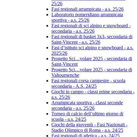
25/26
Fasi regionali arrampicata - a.s. 25/26
Laboratorio pomeridiano arrampicata
sportiva - a.s. 25/26
Fasi regionali di sci alpino e snowboard -
secondaria - a.s. 25/26
Fasi regionali di basket 3x3- secondaria di
Saint-Vincent - a.s. 25/26
Fasi d’istituto sci alpino e snowboard - a.s.
2025/26
Progetto Sci…volare 2025 - secondaria di
Saint-Vincent
Progetto Sci…volare 2025 - secondaria di
Valtournenche
Fasi regionali corsa campestre - scuola
secondaria - A.S. 24/25
Giochi in campo - classi prime secondaria -
a.s. 25/26
Arrampicata sportiva - classi seconde
secondaria - a.s. 25/26
Torneo di calcio dell’ultimo giorno di
scuola - a.s. 24/25
Giochi della gioventù - Fasi Nazionali -
Stadio Olimpico di Roma - a.s. 24/25
Fasi regionali di atletica - a.s. 24/25