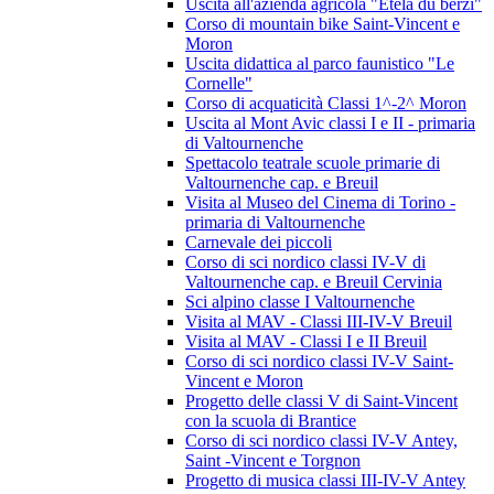
Uscita all'azienda agricola "Etela du berzi"
Corso di mountain bike Saint-Vincent e
Moron
Uscita didattica al parco faunistico "Le
Cornelle"
Corso di acquaticità Classi 1^-2^ Moron
Uscita al Mont Avic classi I e II - primaria
di Valtournenche
Spettacolo teatrale scuole primarie di
Valtournenche cap. e Breuil
Visita al Museo del Cinema di Torino -
primaria di Valtournenche
Carnevale dei piccoli
Corso di sci nordico classi IV-V di
Valtournenche cap. e Breuil Cervinia
Sci alpino classe I Valtournenche
Visita al MAV - Classi III-IV-V Breuil
Visita al MAV - Classi I e II Breuil
Corso di sci nordico classi IV-V Saint-
Vincent e Moron
Progetto delle classi V di Saint-Vincent
con la scuola di Brantice
Corso di sci nordico classi IV-V Antey,
Saint -Vincent e Torgnon
Progetto di musica classi III-IV-V Antey