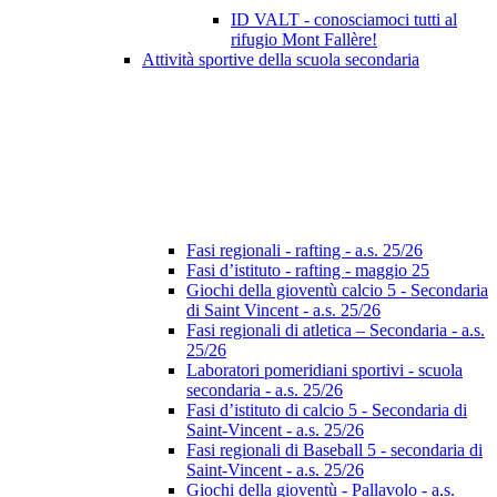
ID VALT - conosciamoci tutti al
rifugio Mont Fallère!
Attività sportive della scuola secondaria
Fasi regionali - rafting - a.s. 25/26
Fasi d’istituto - rafting - maggio 25
Giochi della gioventù calcio 5 - Secondaria
di Saint Vincent - a.s. 25/26
Fasi regionali di atletica – Secondaria - a.s.
25/26
Laboratori pomeridiani sportivi - scuola
secondaria - a.s. 25/26
Fasi d’istituto di calcio 5 - Secondaria di
Saint-Vincent - a.s. 25/26
Fasi regionali di Baseball 5 - secondaria di
Saint-Vincent - a.s. 25/26
Giochi della gioventù - Pallavolo - a.s.