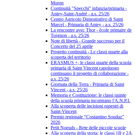
Moron
Continuità "Specchi” infanzia/primaria -
Antey-Saint-André - a.s. 25/26
Centro Agricolo Dimostrativo di Saint
Marcel - Primaria di Antey - a.s. 25/26
La rencontre avec Thor - école primaire de
Torgnon - a.s. 25/26
Note di libertà - Grande successo per il
Concerto del 25 aprile
Progetto continuità - Le classi quarte alla
scoperta del territorio
ERASMUS +, le classi quarte della scuola
primaria di Saint Vincent capoluogo
continuano il progetto di collaborazione -
a.s. 25/26
Giornata della Terra - Primaria di Saint
Vincent - a.s. 25/26
Memoria e Costituzione: le classi quinte
della scuola primaria incontrano l'A.N.P.I.
Alla scoperta delle incisioni rupestri di
Saint-Vincent
Premio regionale “Costantino Soudaz”
2026
Petit Noeuds - Rete delle piccole scuole
Alla scoperta della storia: le classi 1B e 2A