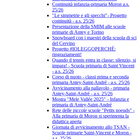
Continuità infanzia-primaria Moron a.s.
25/26
"Le simmetrie e gli specchi"- Progetto
continuità - a.s. 25/26
Presentazione della SMIM alle scuole
primarie di Antey e Torino
Snowboard con i maestri della scuola di sci
del Cervino
Progetto #IOLEGGOPERCHÉ:
ringraziamenti!
Quando il tennis entra in classe: silenzio, si
impara! - Scuola primaria di Saint Vincent
- a.s. 25/26
Corso di nuoto - classi prima e seconda
primaria Antey-Saint-André - a.s. 25/26
Avvicinamento alla pallavolo - primaria
Antey-Saint-André - a.s. 25/26
Mostra "Mele Vallée 2025" - Infanzia e
primaria di Antey-Saint-André
Rete delle piccole scuole "Petits noeuds" -
Alla primaria di Moron si sperimenta la
didattica aperta
Giornata di avvicinamento allo TSAN -
Scuole primarie Saint-Vincent e Moron -
a.s. 25/26