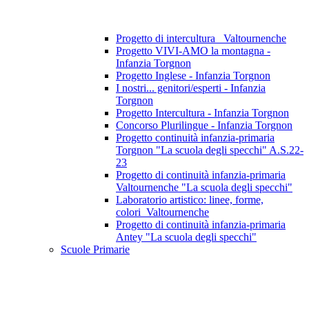
Progetto di intercultura_ Valtournenche
Progetto VIVI-AMO la montagna -
Infanzia Torgnon
Progetto Inglese - Infanzia Torgnon
I nostri... genitori/esperti - Infanzia
Torgnon
Progetto Intercultura - Infanzia Torgnon
Concorso Plurilingue - Infanzia Torgnon
Progetto continuità infanzia-primaria
Torgnon "La scuola degli specchi" A.S.22-
23
Progetto di continuità infanzia-primaria
Valtournenche "La scuola degli specchi"
Laboratorio artistico: linee, forme,
colori_Valtournenche
Progetto di continuità infanzia-primaria
Antey "La scuola degli specchi"
Scuole Primarie