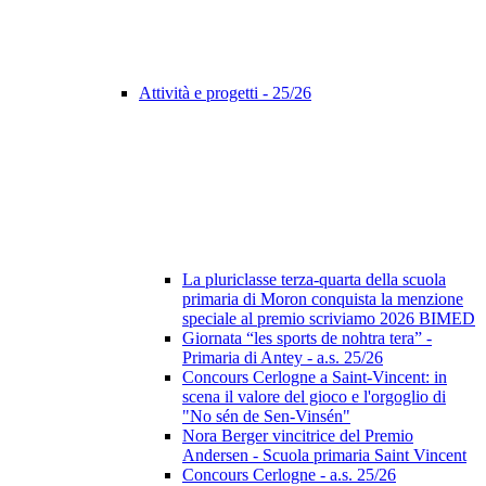
Attività e progetti - 25/26
La pluriclasse terza-quarta della scuola
primaria di Moron conquista la menzione
speciale al premio scriviamo 2026 BIMED
Giornata “les sports de nohtra tera” -
Primaria di Antey - a.s. 25/26
Concours Cerlogne a Saint-Vincent: in
scena il valore del gioco e l'orgoglio di
"No sén de Sen-Vinsén"
Nora Berger vincitrice del Premio
Andersen - Scuola primaria Saint Vincent
Concours Cerlogne - a.s. 25/26