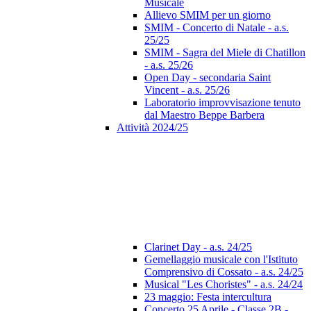
Musicale
Allievo SMIM per un giorno
SMIM - Concerto di Natale - a.s.
25/25
SMIM - Sagra del Miele di Chatillon
- a.s. 25/26
Open Day - secondaria Saint
Vincent - a.s. 25/26
Laboratorio improvvisazione tenuto
dal Maestro Beppe Barbera
Attività 2024/25
Clarinet Day - a.s. 24/25
Gemellaggio musicale con l'Istituto
Comprensivo di Cossato - a.s. 24/25
Musical "Les Choristes" - a.s. 24/24
23 maggio: Festa intercultura
Concerto 25 Aprile - Classe 2B -