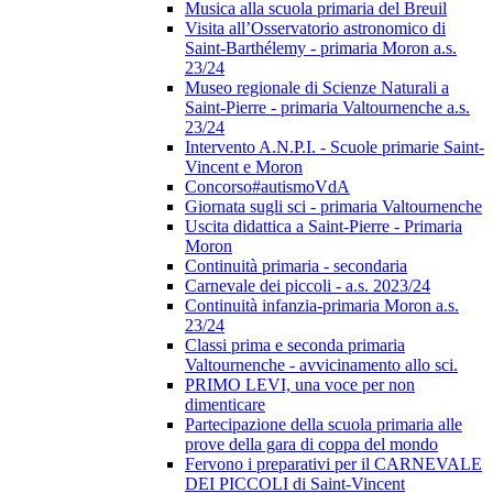
Musica alla scuola primaria del Breuil
Visita all’Osservatorio astronomico di
Saint-Barthélemy - primaria Moron a.s.
23/24
Museo regionale di Scienze Naturali a
Saint-Pierre - primaria Valtournenche a.s.
23/24
Intervento A.N.P.I. - Scuole primarie Saint-
Vincent e Moron
Concorso#autismoVdA
Giornata sugli sci - primaria Valtournenche
Uscita didattica a Saint-Pierre - Primaria
Moron
Continuità primaria - secondaria
Carnevale dei piccoli - a.s. 2023/24
Continuità infanzia-primaria Moron a.s.
23/24
Classi prima e seconda primaria
Valtournenche - avvicinamento allo sci.
PRIMO LEVI, una voce per non
dimenticare
Partecipazione della scuola primaria alle
prove della gara di coppa del mondo
Fervono i preparativi per il CARNEVALE
DEI PICCOLI di Saint-Vincent