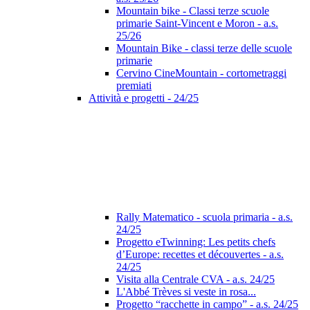
Mountain bike - Classi terze scuole
primarie Saint-Vincent e Moron - a.s.
25/26
Mountain Bike - classi terze delle scuole
primarie
Cervino CineMountain - cortometraggi
premiati
Attività e progetti - 24/25
Rally Matematico - scuola primaria - a.s.
24/25
Progetto eTwinning: Les petits chefs
d’Europe: recettes et découvertes - a.s.
24/25
Visita alla Centrale CVA - a.s. 24/25
L'Abbé Trèves si veste in rosa...
Progetto “racchette in campo” - a.s. 24/25