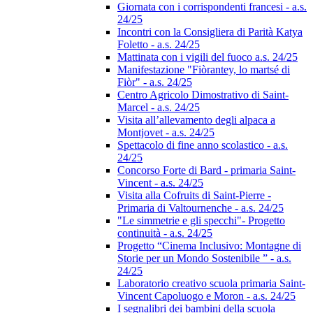
Giornata con i corrispondenti francesi - a.s.
24/25
Incontri con la Consigliera di Parità Katya
Foletto - a.s. 24/25
Mattinata con i vigili del fuoco a.s. 24/25
Manifestazione "Fiòrantey, lo martsé di
Fiòr" - a.s. 24/25
Centro Agricolo Dimostrativo di Saint-
Marcel - a.s. 24/25
Visita all’allevamento degli alpaca a
Montjovet - a.s. 24/25
Spettacolo di fine anno scolastico - a.s.
24/25
Concorso Forte di Bard - primaria Saint-
Vincent - a.s. 24/25
Visita alla Cofruits di Saint-Pierre -
Primaria di Valtournenche - a.s. 24/25
"Le simmetrie e gli specchi"- Progetto
continuità - a.s. 24/25
Progetto “Cinema Inclusivo: Montagne di
Storie per un Mondo Sostenibile ” - a.s.
24/25
Laboratorio creativo scuola primaria Saint-
Vincent Capoluogo e Moron - a.s. 24/25
I segnalibri dei bambini della scuola