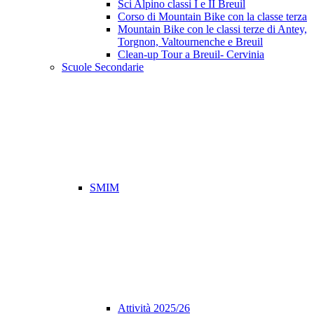
Sci Alpino classi I e II Breuil
Corso di Mountain Bike con la classe terza
Mountain Bike con le classi terze di Antey,
Torgnon, Valtournenche e Breuil
Clean-up Tour a Breuil- Cervinia
Scuole Secondarie
SMIM
Attività 2025/26