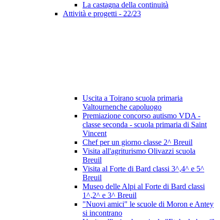
La castagna della continuità
Attività e progetti - 22/23
Uscita a Toirano scuola primaria
Valtournenche capoluogo
Premiazione concorso autismo VDA -
classe seconda - scuola primaria di Saint
Vincent
Chef per un giorno classe 2^ Breuil
Visita all'agriturismo Olivazzi scuola
Breuil
Visita al Forte di Bard classi 3^,4^ e 5^
Breuil
Museo delle Alpi al Forte di Bard classi
1^,2^ e 3^ Breuil
"Nuovi amici" le scuole di Moron e Antey
si incontrano