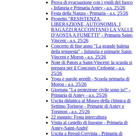
Prova di evacuazione con i vigili del fuoco
- Infanzia e Primaria Antey - a.s. 25/26
Festa della Natura - Primaria - a.s. 25/26
Progetto "RESISTENZA,
LIBERAZIONE, AUTONOMIA. I
RAGAZZI RACCONTANO LA VALLE
D'AOSTA A FUMETTI" - Primaria Saint-
Vincent - a.s. 25/26
Concerto di fine anno "La grande balena
della tempesta" - Infanzia e primarie Saint-
Vincent e Moron - a.s. 25/26
Note di Patois a Saint-Vincent: la scuola si
prepara per il Concours Cerlogne - a.s.
25/26
Yoga e parole gentili - Scuola primaria di
Moron - a.s. 25/26
Giornata "La protezione civile sono io!" -
Primaria di Antey - a.s. 25/26
Uscita didattica al Museo della chimica di
Settimo Torinese - Primarie di Antey e
Torgnon - a.s. 25/26
22 maggio: Festa intercultura
Visita al castello di Issogne - Primaria di
Antey-Saint-André
Uscita a Breuil-Cervinia - Primaria di