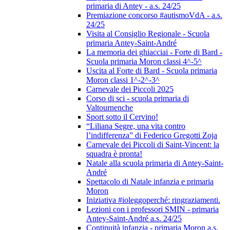
primaria di Antey - a.s. 24/25
Premiazione concorso #autismoVdA - a.s.
24/25
Visita al Consiglio Regionale - Scuola
primaria Antey-Saint-André
La memoria dei ghiacciai - Forte di Bard -
Scuola primaria Moron classi 4^-5^
Uscita al Forte di Bard - Scuola primaria
Moron classi 1^-2^-3^
Carnevale dei Piccoli 2025
Corso di sci - scuola primaria di
Valtournenche
Sport sotto il Cervino!
“Liliana Segre, una vita contro
l’indifferenza” di Federico Gregotti Zoja
Carnevale dei Piccoli di Saint-Vincent: la
squadra è pronta!
Natale alla scuola primaria di Antey-Saint-
André
Spettacolo di Natale infanzia e primaria
Moron
Iniziativa #ioleggoperché: ringraziamenti.
Lezioni con i professori SMIN - primaria
Antey-Saint-André a.s. 24/25
Continuità infanzia - primaria Moron a.s.