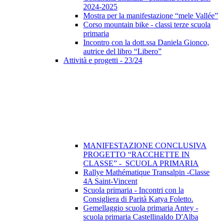
2024-2025
Mostra per la manifestazione “mele Vallée”
Corso mountain bike - classi terze scuola
primaria
Incontro con la dott.ssa Daniela Gionco,
autrice del libro “Libero”
Attività e progetti - 23/24
MANIFESTAZIONE CONCLUSIVA
PROGETTO “RACCHETTE IN
CLASSE” - SCUOLA PRIMARIA
Rallye Mathématique Transalpin -Classe
4A Saint-Vincent
Scuola primaria - Incontri con la
Consigliera di Parità Katya Foletto.
Gemellaggio scuola primaria Antey -
scuola primaria Castellinaldo D'Alba