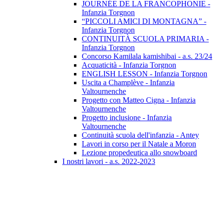
JOURNÉE DE LA FRANCOPHONIE -
Infanzia Torgnon
“PICCOLI AMICI DI MONTAGNA” -
Infanzia Torgnon
CONTINUITÀ SCUOLA PRIMARIA -
Infanzia Torgnon
Concorso Kamilala kamishibai - a.s. 23/24
Acquaticità - Infanzia Torgnon
ENGLISH LESSON - Infanzia Torgnon
Uscita a Champlève - Infanzia
Valtournenche
Progetto con Matteo Cigna - Infanzia
Valtournenche
Progetto inclusione - Infanzia
Valtournenche
Continuità scuola dell'infanzia - Antey
Lavori in corso per il Natale a Moron
Lezione propedeutica allo snowboard
I nostri lavori - a.s. 2022-2023