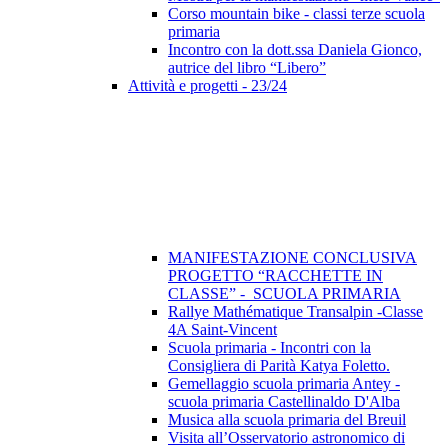
Corso mountain bike - classi terze scuola
primaria
Incontro con la dott.ssa Daniela Gionco,
autrice del libro “Libero”
Attività e progetti - 23/24
MANIFESTAZIONE CONCLUSIVA
PROGETTO “RACCHETTE IN
CLASSE” - SCUOLA PRIMARIA
Rallye Mathématique Transalpin -Classe
4A Saint-Vincent
Scuola primaria - Incontri con la
Consigliera di Parità Katya Foletto.
Gemellaggio scuola primaria Antey -
scuola primaria Castellinaldo D'Alba
Musica alla scuola primaria del Breuil
Visita all’Osservatorio astronomico di