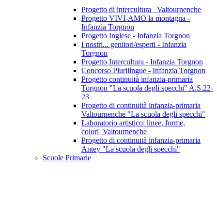
Progetto di intercultura_ Valtournenche
Progetto VIVI-AMO la montagna -
Infanzia Torgnon
Progetto Inglese - Infanzia Torgnon
I nostri... genitori/esperti - Infanzia
Torgnon
Progetto Intercultura - Infanzia Torgnon
Concorso Plurilingue - Infanzia Torgnon
Progetto continuità infanzia-primaria
Torgnon "La scuola degli specchi" A.S.22-
23
Progetto di continuità infanzia-primaria
Valtournenche "La scuola degli specchi"
Laboratorio artistico: linee, forme,
colori_Valtournenche
Progetto di continuità infanzia-primaria
Antey "La scuola degli specchi"
Scuole Primarie