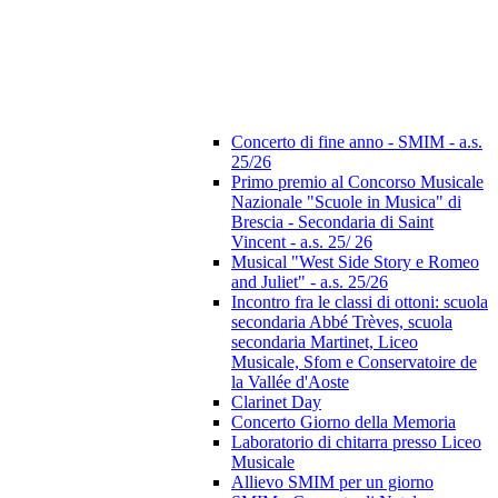
Concerto di fine anno - SMIM - a.s.
25/26
Primo premio al Concorso Musicale
Nazionale "Scuole in Musica" di
Brescia - Secondaria di Saint
Vincent - a.s. 25/ 26
Musical "West Side Story e Romeo
and Juliet" - a.s. 25/26
Incontro fra le classi di ottoni: scuola
secondaria Abbé Trèves, scuola
secondaria Martinet, Liceo
Musicale, Sfom e Conservatoire de
la Vallée d'Aoste
Clarinet Day
Concerto Giorno della Memoria
Laboratorio di chitarra presso Liceo
Musicale
Allievo SMIM per un giorno