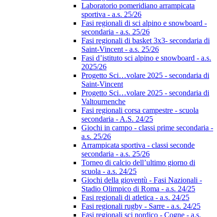
Laboratorio pomeridiano arrampicata
sportiva - a.s. 25/26
Fasi regionali di sci alpino e snowboard -
secondaria - a.s. 25/26
Fasi regionali di basket 3x3- secondaria di
Saint-Vincent - a.s. 25/26
Fasi d’istituto sci alpino e snowboard - a.s.
2025/26
Progetto Sci…volare 2025 - secondaria di
Saint-Vincent
Progetto Sci…volare 2025 - secondaria di
Valtournenche
Fasi regionali corsa campestre - scuola
secondaria - A.S. 24/25
Giochi in campo - classi prime secondaria -
a.s. 25/26
Arrampicata sportiva - classi seconde
secondaria - a.s. 25/26
Torneo di calcio dell’ultimo giorno di
scuola - a.s. 24/25
Giochi della gioventù - Fasi Nazionali -
Stadio Olimpico di Roma - a.s. 24/25
Fasi regionali di atletica - a.s. 24/25
Fasi regionali rugby - Sarre - a.s. 24/25
Fasi regionali sci nordico - Cogne - a.s.