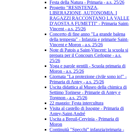
Festa della Natura - Primaria - a.s. 25/26
Progetto "RESISTENZA,
LIBERAZIONE, AUTONOMIA. I
RAGAZZI RACCONTANO LA VALLE
D'AOSTA A FUMETTI" - Primaria Saint-
Vincent - a.s. 25/26
Concerto di fine anno "La grande balena
della tempesta" - Infanzia e primarie Saint-
Vincent e Moron - a.s. 25/26
Note di Patois a Saint-Vincent: la scuola si
prepara per il Concours Cerlogne - a.s.
25/26
Yoga e parole gentili - Scuola primaria di
Moron - a.s. 25/26
Giornata "La protezione civile sono io!" -
Primaria di Antey - a.s. 25/26
Uscita didattica al Museo della chimica di
Settimo Torinese - Primarie di Antey e
Torgnon - a.s. 25/26
22 maggio: Festa intercultura
Visita al castello di Issogne - Primaria di
Antey-Saint-André
Uscita a Breuil-Cervinia - Primaria di
Moron
Continuità "Specchi” infanzia/primaria -