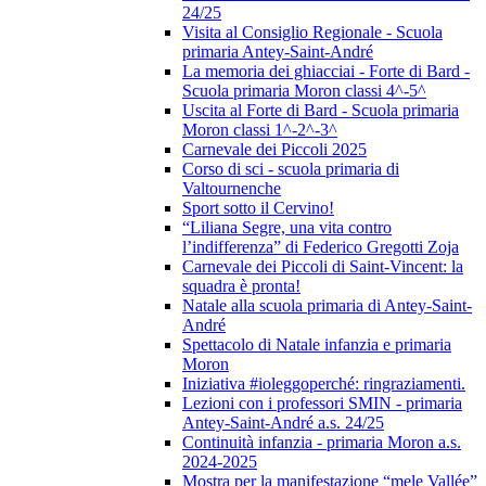
24/25
Visita al Consiglio Regionale - Scuola
primaria Antey-Saint-André
La memoria dei ghiacciai - Forte di Bard -
Scuola primaria Moron classi 4^-5^
Uscita al Forte di Bard - Scuola primaria
Moron classi 1^-2^-3^
Carnevale dei Piccoli 2025
Corso di sci - scuola primaria di
Valtournenche
Sport sotto il Cervino!
“Liliana Segre, una vita contro
l’indifferenza” di Federico Gregotti Zoja
Carnevale dei Piccoli di Saint-Vincent: la
squadra è pronta!
Natale alla scuola primaria di Antey-Saint-
André
Spettacolo di Natale infanzia e primaria
Moron
Iniziativa #ioleggoperché: ringraziamenti.
Lezioni con i professori SMIN - primaria
Antey-Saint-André a.s. 24/25
Continuità infanzia - primaria Moron a.s.
2024-2025
Mostra per la manifestazione “mele Vallée”