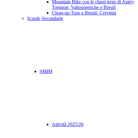
Mountain Bike con le classi terze di Antey,
Torgnon, Valtournenche e Breuil
Clean-up Tour a Breuil- Cervinia
Scuole Secondarie
SMIM
Attività 2025/26