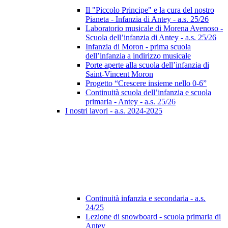
Il "Piccolo Principe" e la cura del nostro
Pianeta - Infanzia di Antey - a.s. 25/26
Laboratorio musicale di Morena Avenoso -
Scuola dell’infanzia di Antey - a.s. 25/26
Infanzia di Moron - prima scuola
dell’infanzia a indirizzo musicale
Porte aperte alla scuola dell’infanzia di
Saint-Vincent Moron
Progetto “Crescere insieme nello 0-6”
Continuità scuola dell’infanzia e scuola
primaria - Antey - a.s. 25/26
I nostri lavori - a.s. 2024-2025
Continuità infanzia e secondaria - a.s.
24/25
Lezione di snowboard - scuola primaria di
Antey