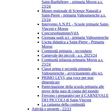
Saint-Barthélemy - primaria Moron a.s.
23/24
Museo regionale di Scienze Naturali a
Saint-Pierre - primaria Valtournenche a.s.
23/24
Intervento A.N.P.I. - Scuole primarie Saint-
Vincent e Moron
Concorso#autismoVdA
Giornata sugli sci - primaria Valtournenche
Uscita didattica a Saint-Pierre - Primaria
Moron
Continuità primaria - secondaria
Carnevale dei piccoli - a.s. 2023/24
Continuità infanzia-primaria Moron a.s.
23/24
Classi prima e seconda primaria
Valtournenche - avvicinamento allo sci.
PRIMO LEVI, una voce per non
dimenticare
Partecipazione della scuola primaria alle
prove della gara di coppa del mondo
Fervono i preparativi per il CARNEVALE
DEI PICCOLI di Saint-Vincent
La castagna della continuità
Attività e progetti - 22/23