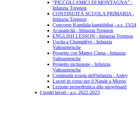
“PICCOLI AMICI DI MONTAGNA” -
Infanzia Torgnon
CONTINUITÀ SCUOLA PRIMARIA -
Infanzia Torgnon
Concorso Kamilala kamishibai - a.s. 23/24
Acquaticità - Infanzia Torgnon
ENGLISH LESSON - Infanzia Torgnon
Uscita a Champlève - Infanzia
Valtournenche
Progetto con Matteo Cigna - Infanzia
Valtournenche
Progetto inclusione - Infanzia
Valtournenche
Continuità scuola dell'infanzia - Antey
Lavori in corso per il Natale a Moron
Lezione propedeutica allo snowboard
I nostri lavori - a.s. 2022-2023