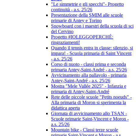
"Le simmetrie e gli specchi"- Progetto
continuità - a.s. 25/26
Presentazione della SMIM alle scuole
primarie di Antey e Torino
Snowboard con i maestri della scuola di sci
del Cervino
Progetto #IOLEGGOPERCHÉ:
ringraziamenti!
Quando il tennis entra in classe: silenzio, si
impara! - Scuola primaria di Saint Vincent
- a.s. 25/26
Corso di nuoto - classi prima e seconda
primaria Antey-Saint-André - a.s. 25/26
Avvicinamento alla pallavolo - primaria
Antey-Saint-André - a.s. 25/26
Mostra "Mele Vallée 2025" - Infanzia e
primaria di Antey-Saint-André
Rete delle piccole scuole "Petits noeuds" -
Alla primaria di Moron si sperimenta la
didattica aperta
Giornata di avvicinamento allo TSAN -
Scuole primarie Saint-Vincent e Moron -
a.s. 25/26
Mountain bike - Classi terze scuole
primarie Saint-Vincent e Moron - a.s.