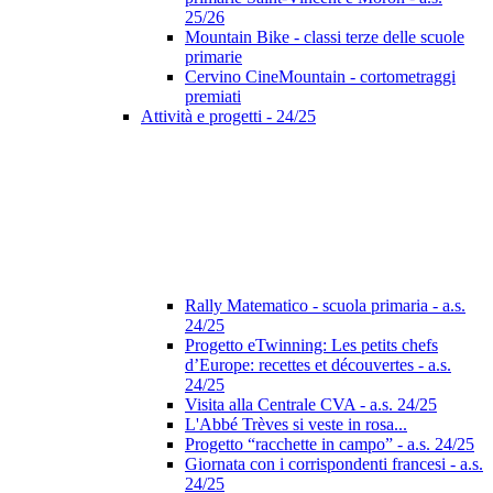
25/26
Mountain Bike - classi terze delle scuole
primarie
Cervino CineMountain - cortometraggi
premiati
Attività e progetti - 24/25
Rally Matematico - scuola primaria - a.s.
24/25
Progetto eTwinning: Les petits chefs
d’Europe: recettes et découvertes - a.s.
24/25
Visita alla Centrale CVA - a.s. 24/25
L'Abbé Trèves si veste in rosa...
Progetto “racchette in campo” - a.s. 24/25
Giornata con i corrispondenti francesi - a.s.
24/25