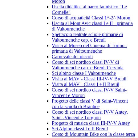
Moron
Uscita didattica al parco faunistico "Le
Cornelle"
Corso di acquaticità Classi 1^-2^ Moron
Uscita al Mont Avic classi I e II - primaria
di Valtournenche
Spettacolo teatrale scuole primarie di
Valtournenche cap. e Breuil
Visita al Museo del Cinema di Torino -
primaria di Valtournenche
Carnevale dei piccoli
Corso di sci nordico classi IV-V di
Valtournenche cap. e Breuil Cervinia
Sci alpino classe I Valtournenche
Visita al MAV - Classi III-IV-V Breuil
Visita al MAV - Classi I e II Breuil
Corso di sci nordico classi IV-V Saint-
Vincent e Moron
Progetto delle classi V di Saint-Vincent
con la scuola di Brantice
Corso di sci nordico classi IV-V Antey,
Saint -Vincent e Torgnon
Progetto di musica classi III-IV-V Antey
Sci Alpino classi I e II Breuil
Corso di Mountain Bike con la classe terza