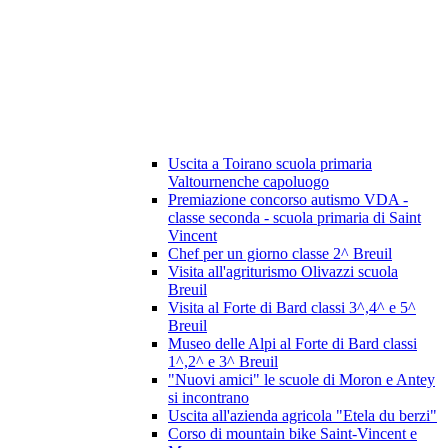
Uscita a Toirano scuola primaria
Valtournenche capoluogo
Premiazione concorso autismo VDA -
classe seconda - scuola primaria di Saint
Vincent
Chef per un giorno classe 2^ Breuil
Visita all'agriturismo Olivazzi scuola
Breuil
Visita al Forte di Bard classi 3^,4^ e 5^
Breuil
Museo delle Alpi al Forte di Bard classi
1^,2^ e 3^ Breuil
"Nuovi amici" le scuole di Moron e Antey
si incontrano
Uscita all'azienda agricola "Etela du berzi"
Corso di mountain bike Saint-Vincent e