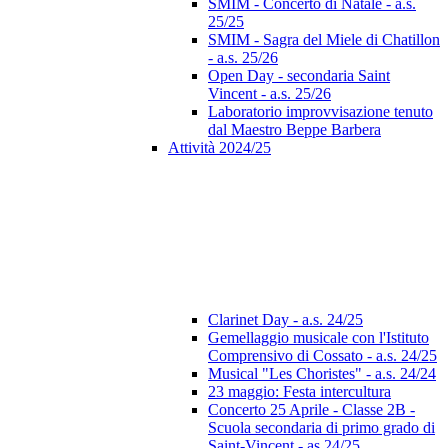
SMIM - Concerto di Natale - a.s.
25/25
SMIM - Sagra del Miele di Chatillon
- a.s. 25/26
Open Day - secondaria Saint
Vincent - a.s. 25/26
Laboratorio improvvisazione tenuto
dal Maestro Beppe Barbera
Attività 2024/25
Clarinet Day - a.s. 24/25
Gemellaggio musicale con l'Istituto
Comprensivo di Cossato - a.s. 24/25
Musical "Les Choristes" - a.s. 24/24
23 maggio: Festa intercultura
Concerto 25 Aprile - Classe 2B -
Scuola secondaria di primo grado di
Saint-Vincent - as 24/25