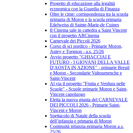
Progetto di educazione alla legalità
economica con la Guardia di Finanza
Oltre le cime: corrispondenza tra la scuola
primaria di Moron e la scuola primaria
Edelweiss di Sainte-Marie-de Cuines
Il Cinema sale in cattedra a Saint Vincent
con il progetto ABCinema
Carnevale dei Piccoli 2026
Corso di sci nordico - Primarie Moron,
Antey e Torgnon - a.s. 25/26
Avvio progetto "GHIACCIAI E
FUTURO - I GIOVANI DELLA VALLE
D'AOSTA IN AZIONE" - primarie Breuil
e Moron - Secondarie Valtournenche e
Saint-Vincent
Al via il progetto "Frutta e Verdura nelle
Scuole" - Scuole primarie Moron e Saint-
Vincent capoluogo
Eletta la nuova giunta del CARNEVALE
DEI PICCOLI 2026 - Primarie Saint-
Vincent e Moron
Spettacolo di Natale della scuola
dell’infanzia e primaria di Moron
Continuità infanzia-primaria Moron a.s.
25/26