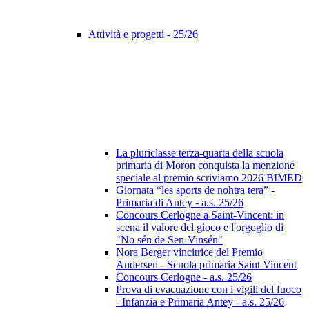
Attività e progetti - 25/26
La pluriclasse terza-quarta della scuola
primaria di Moron conquista la menzione
speciale al premio scriviamo 2026 BIMED
Giornata “les sports de nohtra tera” -
Primaria di Antey - a.s. 25/26
Concours Cerlogne a Saint-Vincent: in
scena il valore del gioco e l'orgoglio di
"No sén de Sen-Vinsén"
Nora Berger vincitrice del Premio
Andersen - Scuola primaria Saint Vincent
Concours Cerlogne - a.s. 25/26
Prova di evacuazione con i vigili del fuoco
- Infanzia e Primaria Antey - a.s. 25/26