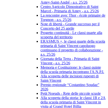
Antey-Saint-André - a.s. 25/26
Centro Agricolo Dimostrativo di Saint
Marcel - Primaria di Antey - a.s. 25/26
La rencontre avec Thor - école primaire de
Torgnon - a.s. 25/26
Note di libertà - Grande successo per il
Concerto del 25 aprile
Progetto continuità - Le classi quarte alla
scoperta del territorio
ERASMUS +, le classi quarte della scuola
primaria di Saint Vincent capoluogo
continuano il progetto di collaborazione -
a.s. 25/26
Giornata della Terra - Primaria di Saint
Vincent - a.s. 25/26
Memoria e Costituzione: le classi quinte
della scuola primaria incontrano l'A.N.P.I.
Alla scoperta delle incisioni rupestri di
Saint-Vincent
Premio regionale “Costantino Soudaz”
2026
Petit Noeuds - Rete delle piccole scuole
Alla scoperta della storia: le classi 1B e 2A
della scuola primaria di Saint Vincent in
visita al Grand Hotel Billia