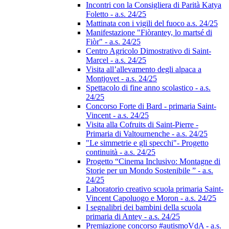
Incontri con la Consigliera di Parità Katya
Foletto - a.s. 24/25
Mattinata con i vigili del fuoco a.s. 24/25
Manifestazione "Fiòrantey, lo martsé di
Fiòr" - a.s. 24/25
Centro Agricolo Dimostrativo di Saint-
Marcel - a.s. 24/25
Visita all’allevamento degli alpaca a
Montjovet - a.s. 24/25
Spettacolo di fine anno scolastico - a.s.
24/25
Concorso Forte di Bard - primaria Saint-
Vincent - a.s. 24/25
Visita alla Cofruits di Saint-Pierre -
Primaria di Valtournenche - a.s. 24/25
"Le simmetrie e gli specchi"- Progetto
continuità - a.s. 24/25
Progetto “Cinema Inclusivo: Montagne di
Storie per un Mondo Sostenibile ” - a.s.
24/25
Laboratorio creativo scuola primaria Saint-
Vincent Capoluogo e Moron - a.s. 24/25
I segnalibri dei bambini della scuola
primaria di Antey - a.s. 24/25
Premiazione concorso #autismoVdA - a.s.