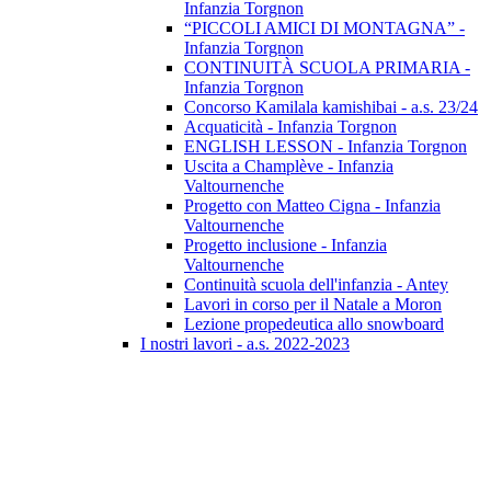
Infanzia Torgnon
“PICCOLI AMICI DI MONTAGNA” -
Infanzia Torgnon
CONTINUITÀ SCUOLA PRIMARIA -
Infanzia Torgnon
Concorso Kamilala kamishibai - a.s. 23/24
Acquaticità - Infanzia Torgnon
ENGLISH LESSON - Infanzia Torgnon
Uscita a Champlève - Infanzia
Valtournenche
Progetto con Matteo Cigna - Infanzia
Valtournenche
Progetto inclusione - Infanzia
Valtournenche
Continuità scuola dell'infanzia - Antey
Lavori in corso per il Natale a Moron
Lezione propedeutica allo snowboard
I nostri lavori - a.s. 2022-2023