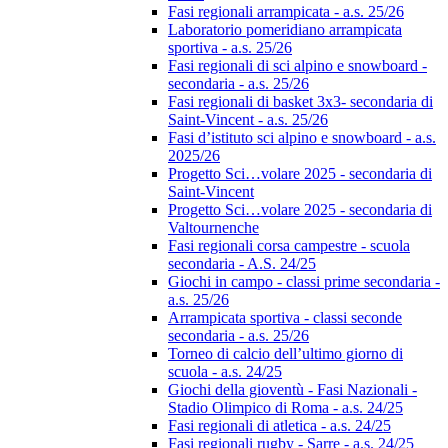
Fasi regionali arrampicata - a.s. 25/26
Laboratorio pomeridiano arrampicata
sportiva - a.s. 25/26
Fasi regionali di sci alpino e snowboard -
secondaria - a.s. 25/26
Fasi regionali di basket 3x3- secondaria di
Saint-Vincent - a.s. 25/26
Fasi d’istituto sci alpino e snowboard - a.s.
2025/26
Progetto Sci…volare 2025 - secondaria di
Saint-Vincent
Progetto Sci…volare 2025 - secondaria di
Valtournenche
Fasi regionali corsa campestre - scuola
secondaria - A.S. 24/25
Giochi in campo - classi prime secondaria -
a.s. 25/26
Arrampicata sportiva - classi seconde
secondaria - a.s. 25/26
Torneo di calcio dell’ultimo giorno di
scuola - a.s. 24/25
Giochi della gioventù - Fasi Nazionali -
Stadio Olimpico di Roma - a.s. 24/25
Fasi regionali di atletica - a.s. 24/25
Fasi regionali rugby - Sarre - a.s. 24/25