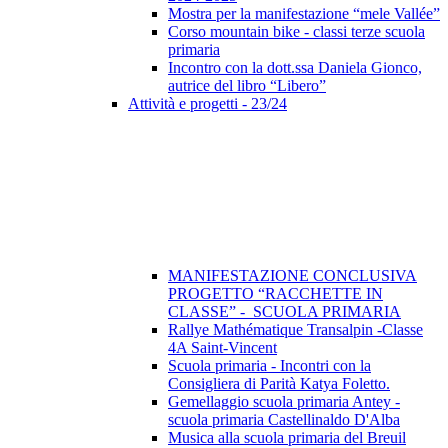
Mostra per la manifestazione “mele Vallée”
Corso mountain bike - classi terze scuola
primaria
Incontro con la dott.ssa Daniela Gionco,
autrice del libro “Libero”
Attività e progetti - 23/24
MANIFESTAZIONE CONCLUSIVA
PROGETTO “RACCHETTE IN
CLASSE” - SCUOLA PRIMARIA
Rallye Mathématique Transalpin -Classe
4A Saint-Vincent
Scuola primaria - Incontri con la
Consigliera di Parità Katya Foletto.
Gemellaggio scuola primaria Antey -
scuola primaria Castellinaldo D'Alba
Musica alla scuola primaria del Breuil