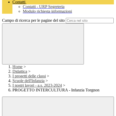
Contatti
Contatti - URP Segreteria
Modulo richiesta informazioni
Campo di ricerca per le pagine del sito
Home
>
Didattica
>
I progetti delle classi
>
Scuole dell'Infanzia
>
I nostri lavori - a.s. 2023-2024
>
PROGETTO INTERCULTURA - Infanzia Torgnon