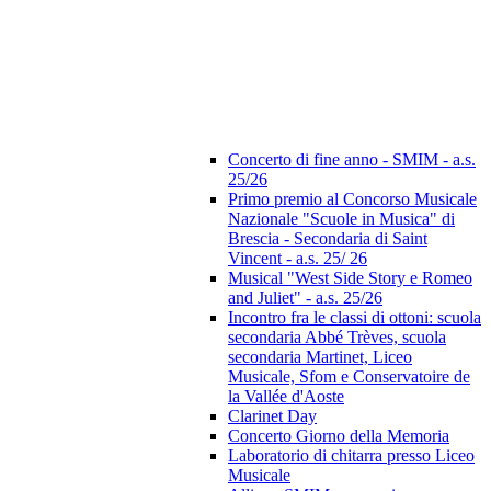
Concerto di fine anno - SMIM - a.s.
25/26
Primo premio al Concorso Musicale
Nazionale "Scuole in Musica" di
Brescia - Secondaria di Saint
Vincent - a.s. 25/ 26
Musical "West Side Story e Romeo
and Juliet" - a.s. 25/26
Incontro fra le classi di ottoni: scuola
secondaria Abbé Trèves, scuola
secondaria Martinet, Liceo
Musicale, Sfom e Conservatoire de
la Vallée d'Aoste
Clarinet Day
Concerto Giorno della Memoria
Laboratorio di chitarra presso Liceo
Musicale