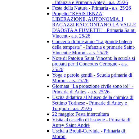
- Infanzia e Primaria Antey - a.s. 25/26
Festa della Natura - Primaria - a.s. 25/26
Progetto "RESISTENZA,
LIBERAZIONE, AUTONOMIA. I
RAGAZZI RACCONTANO LA VALLE
D'AOSTA A FUMETTI" - Primaria Saint-
Vincent - a.s. 25/26
Concerto di fine anno "La grande balena
della tempesta" - Infanzia e primarie Saint-
Vincent e Moron - a.s. 25/26
Note di Patois a Saint-Vincent: la scuola si
prepara per il Concours Cerlogne - a.s.
25/26
Yoga e parole gentili - Scuola primaria di
Moron - a.s. 25/26
Giornata "La protezione civile sono io!" -
Primaria di Antey - a.s. 25/26
Uscita didattica al Museo della chimica di
Settimo Torinese - Primarie di Antey e
Torgnon - a.s. 25/26
22 maggio: Festa intercultura
Visita al castello di Issogne - Primaria di
Antey-Saint-André
Uscita a Breuil-Cervinia - Primaria di
Moron