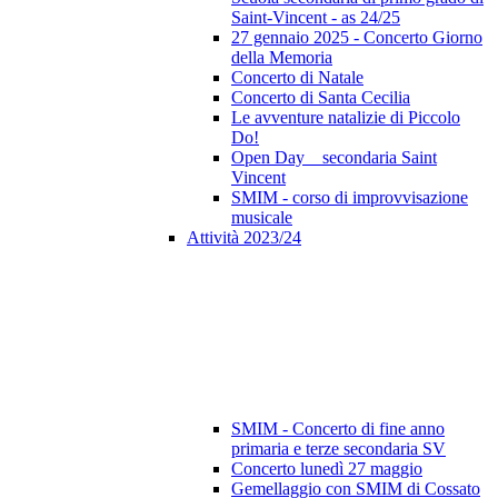
Saint-Vincent - as 24/25
27 gennaio 2025 - Concerto Giorno
della Memoria
Concerto di Natale
Concerto di Santa Cecilia
Le avventure natalizie di Piccolo
Do!
Open Day _ secondaria Saint
Vincent
SMIM - corso di improvvisazione
musicale
Attività 2023/24
SMIM - Concerto di fine anno
primaria e terze secondaria SV
Concerto lunedì 27 maggio
Gemellaggio con SMIM di Cossato