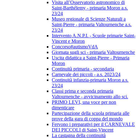
Visita all’Osservatorio astronomico di
Saint-Barthélemy - primaria Moron a.s.
23/24
Museo regionale di Scienze Naturali a
Saint-Pierre - primaria Valtournenche a.s.
23/24
Intervento A.N.P.I. - Scuole primarie Saint-
Vincent e Moron
Concorso#autismoVdA
Giornata sugli sci - primaria Valtournenche
Uscita didattica a Saint-Pierre - Primaria
Moron
Continuità primaria - secondaria
Carnevale dei piccoli - a.s. 2023/24
Continuità infanzia-primaria Moron a.s.
23/24
Classi prima e seconda primaria
Valtournenche - avvicinamento allo sci.
PRIMO LEVI, una voce per non
dimenticare
Partecipazione della scuola primaria alle
prove della gara di coppa del mondo
Fervono i preparativi per il CARNEVALE
DEI PICCOLI di Saint-Vincent
La castagna della continuità