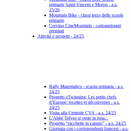
primarie Saint-Vincent e Moron - a.s.
25/26
Mountain Bike - classi terze delle scuole
primarie
Cervino CineMountain - cortometraggi
premiati
Attività e progetti - 24/25
Rally Matematico - scuola primaria - a.s.
24/25
Progetto eTwinning: Les petits chefs
d’Europe: recettes et découvertes - a.s.
24/25
Visita alla Centrale CVA - a.s. 24/25
L'Abbé Trèves si veste in rosa...
Progetto “racchette in campo” - a.s. 24/25
Giornata con i corrispondenti francesi - a.s.