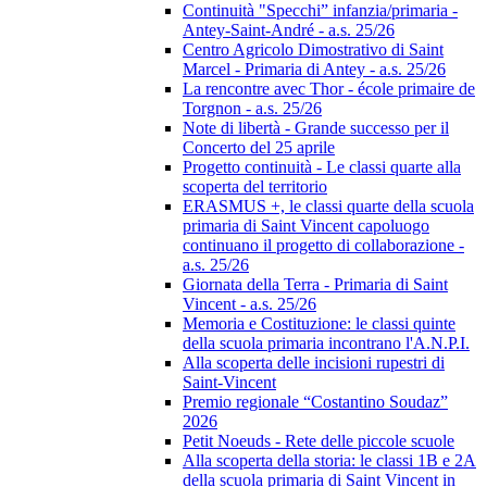
Continuità "Specchi” infanzia/primaria -
Antey-Saint-André - a.s. 25/26
Centro Agricolo Dimostrativo di Saint
Marcel - Primaria di Antey - a.s. 25/26
La rencontre avec Thor - école primaire de
Torgnon - a.s. 25/26
Note di libertà - Grande successo per il
Concerto del 25 aprile
Progetto continuità - Le classi quarte alla
scoperta del territorio
ERASMUS +, le classi quarte della scuola
primaria di Saint Vincent capoluogo
continuano il progetto di collaborazione -
a.s. 25/26
Giornata della Terra - Primaria di Saint
Vincent - a.s. 25/26
Memoria e Costituzione: le classi quinte
della scuola primaria incontrano l'A.N.P.I.
Alla scoperta delle incisioni rupestri di
Saint-Vincent
Premio regionale “Costantino Soudaz”
2026
Petit Noeuds - Rete delle piccole scuole
Alla scoperta della storia: le classi 1B e 2A
della scuola primaria di Saint Vincent in