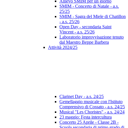
Allievo SMIM per un giorno
SMIM - Concerto di Natale - a.s.
25/25
SMIM - Sagra del Miele di Chatillon
- a.s. 25/26
Open Day - secondaria Saint
Vincent - a.s. 25/26
Laboratorio improvvisazione tenuto
dal Maestro Beppe Barbera
Attività 2024/25
Clarinet Day - a.s. 24/25
Gemellaggio musicale con l'Istituto
Comprensivo di Cossato - a.s. 24/25
Musical "Les Choristes" - a.s. 24/24
23 maggio: Festa intercultura
Concerto 25 Aprile - Classe 2B -
Scuola secondaria di primo grado di