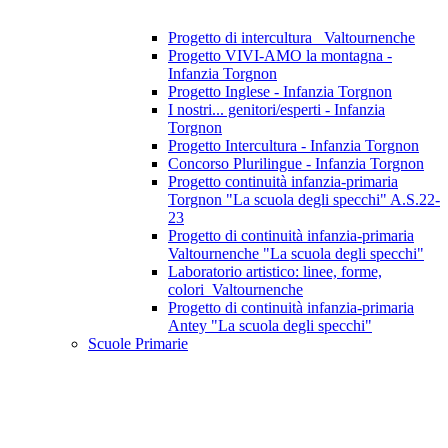
Progetto di intercultura_ Valtournenche
Progetto VIVI-AMO la montagna -
Infanzia Torgnon
Progetto Inglese - Infanzia Torgnon
I nostri... genitori/esperti - Infanzia
Torgnon
Progetto Intercultura - Infanzia Torgnon
Concorso Plurilingue - Infanzia Torgnon
Progetto continuità infanzia-primaria
Torgnon "La scuola degli specchi" A.S.22-
23
Progetto di continuità infanzia-primaria
Valtournenche "La scuola degli specchi"
Laboratorio artistico: linee, forme,
colori_Valtournenche
Progetto di continuità infanzia-primaria
Antey "La scuola degli specchi"
Scuole Primarie