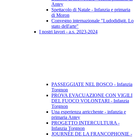
Antey
Spettacolo di Natale - Infanzia e primaria
di Moron
Convegno internazionale "Ludodidigit. Lo
stato dell'arte"
I nostri lavori - a.s. 2023-2024
PASSEGGIATE NEL BOSCO - Infanzia
Torgnon
PROVA EVACUAZIONE CON VIGILI
DEL FUOCO VOLONTARI - Infanzia
Torgnon
Una esperienza arricchente - infanzia e
primaria Antey
PROGETTO INTERCULTURA -
Infanzia Torgnon
JOURNÉE DE LA FRANCOPHONIE -