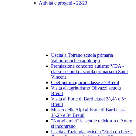
Attività e progetti - 22/23
Uscita a Toirano scuola primaria
Valtournenche capoluogo
Premiazione concorso autismo VDA -
classe seconda - scuola primaria di Saint
Vincent
Chef per un giorno classe 2^ Breuil
Visita all'agriturismo Olivazzi scuola
Breuil
Visita al Forte di Bard classi 3^,4^ e 5^
Breuil
Museo delle Alpi al Forte di Bard classi
1^,2^ e 3^ Breuil
"Nuovi amici" le scuole di Moron e Antey
si incontrano
Uscita all'azienda agricola "Etela du berzi"