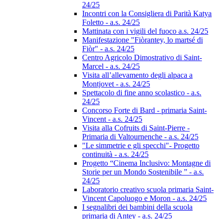
24/25
Incontri con la Consigliera di Parità Katya
Foletto - a.s. 24/25
Mattinata con i vigili del fuoco a.s. 24/25
Manifestazione "Fiòrantey, lo martsé di
Fiòr" - a.s. 24/25
Centro Agricolo Dimostrativo di Saint-
Marcel - a.s. 24/25
Visita all’allevamento degli alpaca a
Montjovet - a.s. 24/25
Spettacolo di fine anno scolastico - a.s.
24/25
Concorso Forte di Bard - primaria Saint-
Vincent - a.s. 24/25
Visita alla Cofruits di Saint-Pierre -
Primaria di Valtournenche - a.s. 24/25
"Le simmetrie e gli specchi"- Progetto
continuità - a.s. 24/25
Progetto “Cinema Inclusivo: Montagne di
Storie per un Mondo Sostenibile ” - a.s.
24/25
Laboratorio creativo scuola primaria Saint-
Vincent Capoluogo e Moron - a.s. 24/25
I segnalibri dei bambini della scuola
primaria di Antey - a.s. 24/25