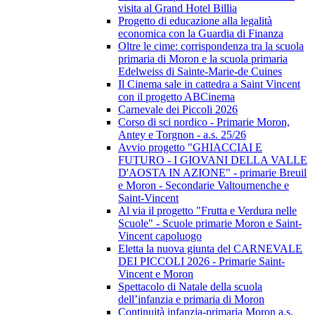
visita al Grand Hotel Billia
Progetto di educazione alla legalità
economica con la Guardia di Finanza
Oltre le cime: corrispondenza tra la scuola
primaria di Moron e la scuola primaria
Edelweiss di Sainte-Marie-de Cuines
Il Cinema sale in cattedra a Saint Vincent
con il progetto ABCinema
Carnevale dei Piccoli 2026
Corso di sci nordico - Primarie Moron,
Antey e Torgnon - a.s. 25/26
Avvio progetto "GHIACCIAI E
FUTURO - I GIOVANI DELLA VALLE
D'AOSTA IN AZIONE" - primarie Breuil
e Moron - Secondarie Valtournenche e
Saint-Vincent
Al via il progetto "Frutta e Verdura nelle
Scuole" - Scuole primarie Moron e Saint-
Vincent capoluogo
Eletta la nuova giunta del CARNEVALE
DEI PICCOLI 2026 - Primarie Saint-
Vincent e Moron
Spettacolo di Natale della scuola
dell’infanzia e primaria di Moron
Continuità infanzia-primaria Moron a.s.