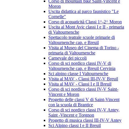
Corso di mountain bike Saint-Vincent e
Moron
Uscita didattica al parco faunistico "Le
Cornelle"
Corso di acquaticità Classi 1^-2^ Moron
Uscita al Mont Avic classi I e II - primaria
di Valtournenche
Spettacolo teatrale scuole primarie di
Valtournenche cap. e Breuil
Visita al Museo del Cinema di Torino -
primaria di Valtournenche
Carnevale dei piccoli
Corso di sci nordico classi IV-V di
Valtournenche cap. e Breuil Cervinia
Sci alpino classe I Valtournenche
Visita al MAV - Classi III-IV-V Breuil
Visita al MAV - Classi I e II Breuil
Corso di sci nordico classi IV-V Saint-
Vincent e Moron
Progetto delle classi V di Saint-Vincent
con la scuola di Brantice
Corso di sci nordico classi IV-V Antey,
Saint -Vincent e Torgnon
Progetto di musica classi III-IV-V Antey
Sci Alpino classi I e II Breuil