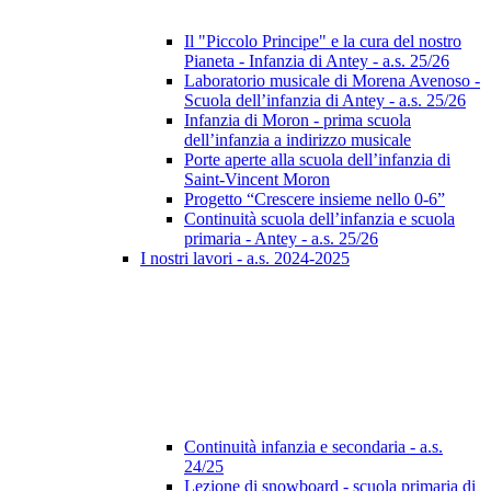
Il "Piccolo Principe" e la cura del nostro
Pianeta - Infanzia di Antey - a.s. 25/26
Laboratorio musicale di Morena Avenoso -
Scuola dell’infanzia di Antey - a.s. 25/26
Infanzia di Moron - prima scuola
dell’infanzia a indirizzo musicale
Porte aperte alla scuola dell’infanzia di
Saint-Vincent Moron
Progetto “Crescere insieme nello 0-6”
Continuità scuola dell’infanzia e scuola
primaria - Antey - a.s. 25/26
I nostri lavori - a.s. 2024-2025
Continuità infanzia e secondaria - a.s.
24/25
Lezione di snowboard - scuola primaria di