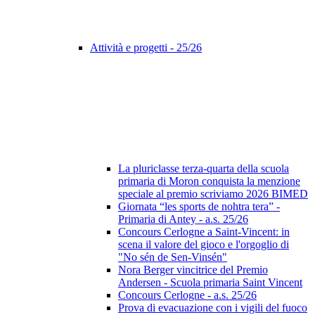
Attività e progetti - 25/26
La pluriclasse terza-quarta della scuola
primaria di Moron conquista la menzione
speciale al premio scriviamo 2026 BIMED
Giornata “les sports de nohtra tera” -
Primaria di Antey - a.s. 25/26
Concours Cerlogne a Saint-Vincent: in
scena il valore del gioco e l'orgoglio di
"No sén de Sen-Vinsén"
Nora Berger vincitrice del Premio
Andersen - Scuola primaria Saint Vincent
Concours Cerlogne - a.s. 25/26
Prova di evacuazione con i vigili del fuoco