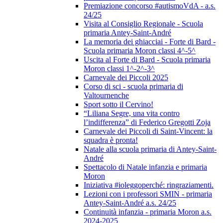
Premiazione concorso #autismoVdA - a.s.
24/25
Visita al Consiglio Regionale - Scuola
primaria Antey-Saint-André
La memoria dei ghiacciai - Forte di Bard -
Scuola primaria Moron classi 4^-5^
Uscita al Forte di Bard - Scuola primaria
Moron classi 1^-2^-3^
Carnevale dei Piccoli 2025
Corso di sci - scuola primaria di
Valtournenche
Sport sotto il Cervino!
“Liliana Segre, una vita contro
l’indifferenza” di Federico Gregotti Zoja
Carnevale dei Piccoli di Saint-Vincent: la
squadra è pronta!
Natale alla scuola primaria di Antey-Saint-
André
Spettacolo di Natale infanzia e primaria
Moron
Iniziativa #ioleggoperché: ringraziamenti.
Lezioni con i professori SMIN - primaria
Antey-Saint-André a.s. 24/25
Continuità infanzia - primaria Moron a.s.
2024-2025