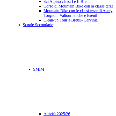
Sci Alpino classi I e II Breuil
Corso di Mountain Bike con la classe terza
Mountain Bike con le classi terze di Antey,
Torgnon, Valtournenche e Breuil
Clean-up Tour a Breuil- Cervinia
Scuole Secondarie
SMIM
Attività 2025/26