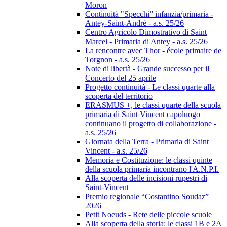
Moron
Continuità "Specchi” infanzia/primaria -
Antey-Saint-André - a.s. 25/26
Centro Agricolo Dimostrativo di Saint
Marcel - Primaria di Antey - a.s. 25/26
La rencontre avec Thor - école primaire de
Torgnon - a.s. 25/26
Note di libertà - Grande successo per il
Concerto del 25 aprile
Progetto continuità - Le classi quarte alla
scoperta del territorio
ERASMUS +, le classi quarte della scuola
primaria di Saint Vincent capoluogo
continuano il progetto di collaborazione -
a.s. 25/26
Giornata della Terra - Primaria di Saint
Vincent - a.s. 25/26
Memoria e Costituzione: le classi quinte
della scuola primaria incontrano l'A.N.P.I.
Alla scoperta delle incisioni rupestri di
Saint-Vincent
Premio regionale “Costantino Soudaz”
2026
Petit Noeuds - Rete delle piccole scuole
Alla scoperta della storia: le classi 1B e 2A