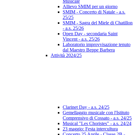
Musicale
Allievo SMIM per un giorno
SMIM - Concerto di Natale - a.s.
25/25
SMIM - Sagra del Miele di Chatillon
- a.s. 25/26
Open Day - secondaria Saint
Vincent - a.s. 25/26
Laboratorio improvvisazione tenuto
dal Maestro Beppe Barbera
Attività 2024/25
Clarinet Day - a.s. 24/25
Gemellaggio musicale con l'Istituto
Comprensivo di Cossato - a.s. 24/25
Musical "Les Choristes" - a.s. 24/24
23 maggio: Festa intercultura
Concerto 25 Aprile - Classe 2B -