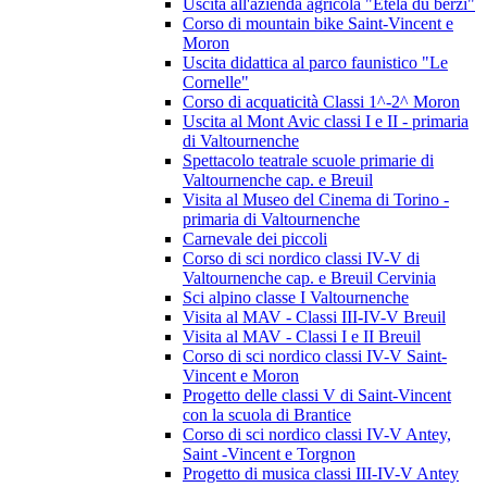
Uscita all'azienda agricola "Etela du berzi"
Corso di mountain bike Saint-Vincent e
Moron
Uscita didattica al parco faunistico "Le
Cornelle"
Corso di acquaticità Classi 1^-2^ Moron
Uscita al Mont Avic classi I e II - primaria
di Valtournenche
Spettacolo teatrale scuole primarie di
Valtournenche cap. e Breuil
Visita al Museo del Cinema di Torino -
primaria di Valtournenche
Carnevale dei piccoli
Corso di sci nordico classi IV-V di
Valtournenche cap. e Breuil Cervinia
Sci alpino classe I Valtournenche
Visita al MAV - Classi III-IV-V Breuil
Visita al MAV - Classi I e II Breuil
Corso di sci nordico classi IV-V Saint-
Vincent e Moron
Progetto delle classi V di Saint-Vincent
con la scuola di Brantice
Corso di sci nordico classi IV-V Antey,
Saint -Vincent e Torgnon
Progetto di musica classi III-IV-V Antey