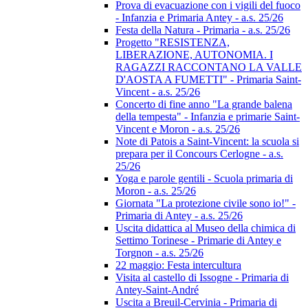
Prova di evacuazione con i vigili del fuoco
- Infanzia e Primaria Antey - a.s. 25/26
Festa della Natura - Primaria - a.s. 25/26
Progetto "RESISTENZA,
LIBERAZIONE, AUTONOMIA. I
RAGAZZI RACCONTANO LA VALLE
D'AOSTA A FUMETTI" - Primaria Saint-
Vincent - a.s. 25/26
Concerto di fine anno "La grande balena
della tempesta" - Infanzia e primarie Saint-
Vincent e Moron - a.s. 25/26
Note di Patois a Saint-Vincent: la scuola si
prepara per il Concours Cerlogne - a.s.
25/26
Yoga e parole gentili - Scuola primaria di
Moron - a.s. 25/26
Giornata "La protezione civile sono io!" -
Primaria di Antey - a.s. 25/26
Uscita didattica al Museo della chimica di
Settimo Torinese - Primarie di Antey e
Torgnon - a.s. 25/26
22 maggio: Festa intercultura
Visita al castello di Issogne - Primaria di
Antey-Saint-André
Uscita a Breuil-Cervinia - Primaria di