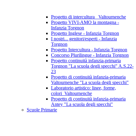
Progetto di intercultura_ Valtournenche
Progetto VIVI-AMO la montagna -
Infanzia Torgnon
Progetto Inglese - Infanzia Torgnon
I nostri... genitori/esperti - Infanzia
Torgnon
Progetto Intercultura - Infanzia Torgnon
Concorso Plurilingue - Infanzia Torgnon
Progetto continuità infanzia-primaria
Torgnon "La scuola degli specchi" A.S.22-
23
Progetto di continuità infanzia-primaria
Valtournenche "La scuola degli specchi"
Laboratorio artistico: linee, forme,
colori_Valtournenche
Progetto di continuità infanzia-primaria
Antey "La scuola degli specchi"
Scuole Primarie