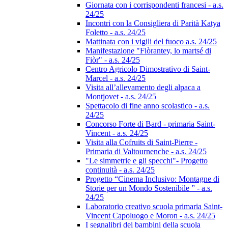
Giornata con i corrispondenti francesi - a.s.
24/25
Incontri con la Consigliera di Parità Katya
Foletto - a.s. 24/25
Mattinata con i vigili del fuoco a.s. 24/25
Manifestazione "Fiòrantey, lo martsé di
Fiòr" - a.s. 24/25
Centro Agricolo Dimostrativo di Saint-
Marcel - a.s. 24/25
Visita all’allevamento degli alpaca a
Montjovet - a.s. 24/25
Spettacolo di fine anno scolastico - a.s.
24/25
Concorso Forte di Bard - primaria Saint-
Vincent - a.s. 24/25
Visita alla Cofruits di Saint-Pierre -
Primaria di Valtournenche - a.s. 24/25
"Le simmetrie e gli specchi"- Progetto
continuità - a.s. 24/25
Progetto “Cinema Inclusivo: Montagne di
Storie per un Mondo Sostenibile ” - a.s.
24/25
Laboratorio creativo scuola primaria Saint-
Vincent Capoluogo e Moron - a.s. 24/25
I segnalibri dei bambini della scuola