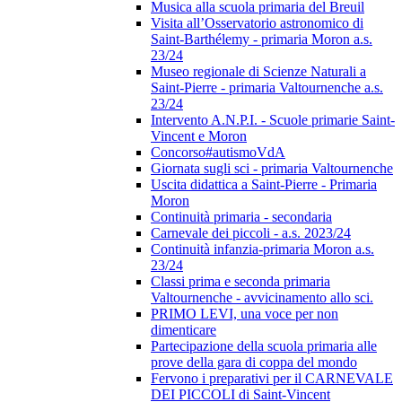
Musica alla scuola primaria del Breuil
Visita all’Osservatorio astronomico di
Saint-Barthélemy - primaria Moron a.s.
23/24
Museo regionale di Scienze Naturali a
Saint-Pierre - primaria Valtournenche a.s.
23/24
Intervento A.N.P.I. - Scuole primarie Saint-
Vincent e Moron
Concorso#autismoVdA
Giornata sugli sci - primaria Valtournenche
Uscita didattica a Saint-Pierre - Primaria
Moron
Continuità primaria - secondaria
Carnevale dei piccoli - a.s. 2023/24
Continuità infanzia-primaria Moron a.s.
23/24
Classi prima e seconda primaria
Valtournenche - avvicinamento allo sci.
PRIMO LEVI, una voce per non
dimenticare
Partecipazione della scuola primaria alle
prove della gara di coppa del mondo
Fervono i preparativi per il CARNEVALE
DEI PICCOLI di Saint-Vincent