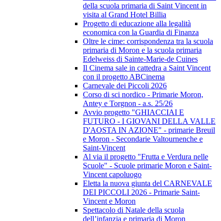
della scuola primaria di Saint Vincent in
visita al Grand Hotel Billia
Progetto di educazione alla legalità
economica con la Guardia di Finanza
Oltre le cime: corrispondenza tra la scuola
primaria di Moron e la scuola primaria
Edelweiss di Sainte-Marie-de Cuines
Il Cinema sale in cattedra a Saint Vincent
con il progetto ABCinema
Carnevale dei Piccoli 2026
Corso di sci nordico - Primarie Moron,
Antey e Torgnon - a.s. 25/26
Avvio progetto "GHIACCIAI E
FUTURO - I GIOVANI DELLA VALLE
D'AOSTA IN AZIONE" - primarie Breuil
e Moron - Secondarie Valtournenche e
Saint-Vincent
Al via il progetto "Frutta e Verdura nelle
Scuole" - Scuole primarie Moron e Saint-
Vincent capoluogo
Eletta la nuova giunta del CARNEVALE
DEI PICCOLI 2026 - Primarie Saint-
Vincent e Moron
Spettacolo di Natale della scuola
dell’infanzia e primaria di Moron