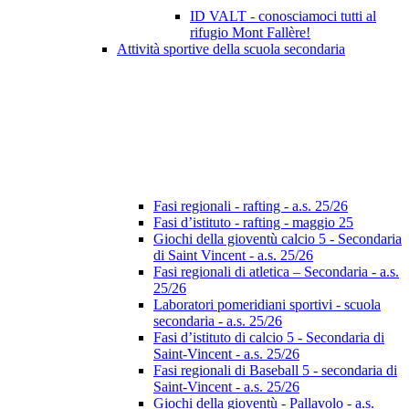
ID VALT - conosciamoci tutti al
rifugio Mont Fallère!
Attività sportive della scuola secondaria
Fasi regionali - rafting - a.s. 25/26
Fasi d’istituto - rafting - maggio 25
Giochi della gioventù calcio 5 - Secondaria
di Saint Vincent - a.s. 25/26
Fasi regionali di atletica – Secondaria - a.s.
25/26
Laboratori pomeridiani sportivi - scuola
secondaria - a.s. 25/26
Fasi d’istituto di calcio 5 - Secondaria di
Saint-Vincent - a.s. 25/26
Fasi regionali di Baseball 5 - secondaria di
Saint-Vincent - a.s. 25/26
Giochi della gioventù - Pallavolo - a.s.