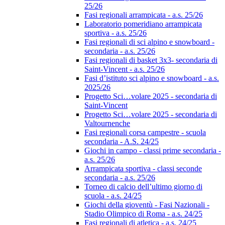
25/26
Fasi regionali arrampicata - a.s. 25/26
Laboratorio pomeridiano arrampicata
sportiva - a.s. 25/26
Fasi regionali di sci alpino e snowboard -
secondaria - a.s. 25/26
Fasi regionali di basket 3x3- secondaria di
Saint-Vincent - a.s. 25/26
Fasi d’istituto sci alpino e snowboard - a.s.
2025/26
Progetto Sci…volare 2025 - secondaria di
Saint-Vincent
Progetto Sci…volare 2025 - secondaria di
Valtournenche
Fasi regionali corsa campestre - scuola
secondaria - A.S. 24/25
Giochi in campo - classi prime secondaria -
a.s. 25/26
Arrampicata sportiva - classi seconde
secondaria - a.s. 25/26
Torneo di calcio dell’ultimo giorno di
scuola - a.s. 24/25
Giochi della gioventù - Fasi Nazionali -
Stadio Olimpico di Roma - a.s. 24/25
Fasi regionali di atletica - a.s. 24/25