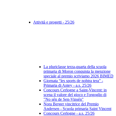
Attività e progetti - 25/26
La pluriclasse terza-quarta della scuola
primaria di Moron conquista la menzione
speciale al premio scriviamo 2026 BIMED
Giornata “les sports de nohtra tera” -
Primaria di Antey - a.s. 25/26
Concours Cerlogne a Saint-Vincent: in
scena il valore del gioco e l'orgoglio di
"No sén de Sen-Vinsén"
Nora Berger vincitrice del Premio
Andersen - Scuola primaria Saint Vincent
Concours Cerlogne - a.s. 25/26