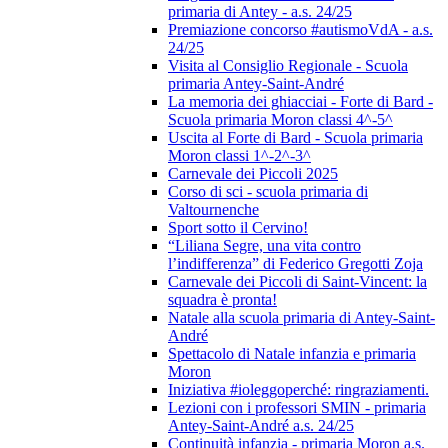
primaria di Antey - a.s. 24/25
Premiazione concorso #autismoVdA - a.s.
24/25
Visita al Consiglio Regionale - Scuola
primaria Antey-Saint-André
La memoria dei ghiacciai - Forte di Bard -
Scuola primaria Moron classi 4^-5^
Uscita al Forte di Bard - Scuola primaria
Moron classi 1^-2^-3^
Carnevale dei Piccoli 2025
Corso di sci - scuola primaria di
Valtournenche
Sport sotto il Cervino!
“Liliana Segre, una vita contro
l’indifferenza” di Federico Gregotti Zoja
Carnevale dei Piccoli di Saint-Vincent: la
squadra è pronta!
Natale alla scuola primaria di Antey-Saint-
André
Spettacolo di Natale infanzia e primaria
Moron
Iniziativa #ioleggoperché: ringraziamenti.
Lezioni con i professori SMIN - primaria
Antey-Saint-André a.s. 24/25
Continuità infanzia - primaria Moron a.s.