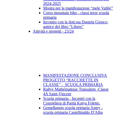
2024-2025
Mostra per la manifestazione “mele Vallée”
Corso mountain bike - classi terze scuola
primaria
Incontro con la dott.ssa Daniela Gionco,
autrice del libro “Libero”
Attività e progetti - 23/24
MANIFESTAZIONE CONCLUSIVA
PROGETTO “RACCHETTE IN
CLASSE” - SCUOLA PRIMARIA
Rallye Mathématique Transalpin -Classe
4A Saint-Vincent
Scuola primaria - Incontri con la
Consigliera di Parità Katya Foletto.
Gemellaggio scuola primaria Antey -
scuola primaria Castellinaldo D'Alba