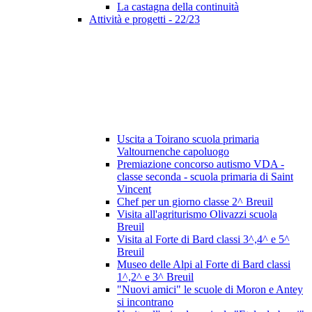
La castagna della continuità
Attività e progetti - 22/23
Uscita a Toirano scuola primaria
Valtournenche capoluogo
Premiazione concorso autismo VDA -
classe seconda - scuola primaria di Saint
Vincent
Chef per un giorno classe 2^ Breuil
Visita all'agriturismo Olivazzi scuola
Breuil
Visita al Forte di Bard classi 3^,4^ e 5^
Breuil
Museo delle Alpi al Forte di Bard classi
1^,2^ e 3^ Breuil
"Nuovi amici" le scuole di Moron e Antey
si incontrano