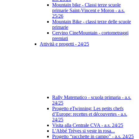
Mountain bike - Classi terze scuole
primarie Saint-Vincent e Moron - a.s.
25/26
Mountain Bike - classi terze delle scuole
primarie
Cervino CineMountain - cortometraggi
premiati
Attività e progetti - 24/25
Rally Matematico - scuola primaria - a.s.
24/25
Progetto eTwinning: Les petits chefs
d’Europe: recettes et découvertes - a.s.
24/25
Visita alla Centrale CVA - a.s. 24/25
L'Abbé Trèves si veste in rosa...
Progetto “racchette in campo” - a.s. 24/25