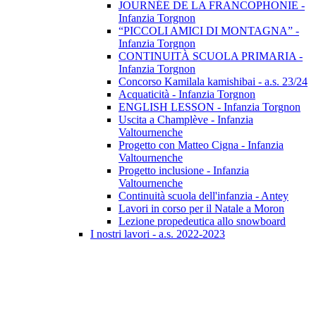
JOURNÉE DE LA FRANCOPHONIE -
Infanzia Torgnon
“PICCOLI AMICI DI MONTAGNA” -
Infanzia Torgnon
CONTINUITÀ SCUOLA PRIMARIA -
Infanzia Torgnon
Concorso Kamilala kamishibai - a.s. 23/24
Acquaticità - Infanzia Torgnon
ENGLISH LESSON - Infanzia Torgnon
Uscita a Champlève - Infanzia
Valtournenche
Progetto con Matteo Cigna - Infanzia
Valtournenche
Progetto inclusione - Infanzia
Valtournenche
Continuità scuola dell'infanzia - Antey
Lavori in corso per il Natale a Moron
Lezione propedeutica allo snowboard
I nostri lavori - a.s. 2022-2023