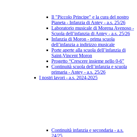
Il "Piccolo Principe" e la cura del nostro
Pianeta - Infanzia di Antey - a.s. 25/26
Laboratorio musicale di Morena Avenoso -
Scuola dell’infanzia di Antey - a.s. 25/26
Infanzia di Moron - prima scuola
dell’infanzia a indirizzo musicale
Porte aperte alla scuola dell’infanzia di
Saint-Vincent Moron
Progetto “Crescere insieme nello 0-6”
Continuità scuola dell’infanzia e scuola
primaria - Antey - a.s. 25/26
I nostri lavori - a.s. 2024-2025
Continuità infanzia e secondaria - a.s.
24/25