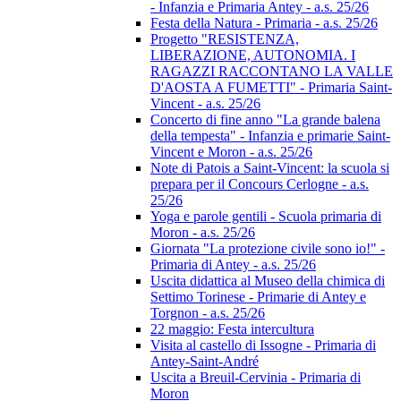
- Infanzia e Primaria Antey - a.s. 25/26
Festa della Natura - Primaria - a.s. 25/26
Progetto "RESISTENZA,
LIBERAZIONE, AUTONOMIA. I
RAGAZZI RACCONTANO LA VALLE
D'AOSTA A FUMETTI" - Primaria Saint-
Vincent - a.s. 25/26
Concerto di fine anno "La grande balena
della tempesta" - Infanzia e primarie Saint-
Vincent e Moron - a.s. 25/26
Note di Patois a Saint-Vincent: la scuola si
prepara per il Concours Cerlogne - a.s.
25/26
Yoga e parole gentili - Scuola primaria di
Moron - a.s. 25/26
Giornata "La protezione civile sono io!" -
Primaria di Antey - a.s. 25/26
Uscita didattica al Museo della chimica di
Settimo Torinese - Primarie di Antey e
Torgnon - a.s. 25/26
22 maggio: Festa intercultura
Visita al castello di Issogne - Primaria di
Antey-Saint-André
Uscita a Breuil-Cervinia - Primaria di
Moron