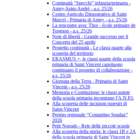
Continuità "Specchi” infanzia/primaria -
Antey-Saint-André - a.s. 25/26
Centro Agricolo Dimostrativo di Saint
Marcel - Primaria di Antey - a.s. 25/26
La rencontre avec Thor - école primaire de
Torgnon - a.s. 25/26
Note di libertà - Grande successo per il
Concerto del 25 aprile
Progetto continuità - Le classi quarte alla
scoperta del territorio
ERASMUS +, le classi quarte della scuola
primaria di Saint Vincent capoluogo
continuano il progetto di collaborazione -
a.s. 25/26
Giornata della Terra - Primaria di Saint
Vincent - a.s. 25/26
Memoria e Costituzione: le classi quinte
della scuola primaria incontrano l'A.N.P.I.
Alla scoperta delle incisioni rupestri di
Saint-Vincent
Premio regionale “Costantino Soudaz”
2026
Petit Noeuds - Rete delle piccole scuole
Alla scoperta della storia: le classi 1B e 2A
della scuola primaria di Saint Vincent in