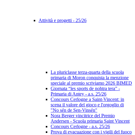
Attività e progetti - 25/26
La pluriclasse terza-quarta della scuola
primaria di Moron conquista la menzione
speciale al premio scriviamo 2026 BIMED
Giornata “les sports de nohtra tera” -
Primaria di Antey - a.s. 25/26
Concours Cerlogne a Saint-Vincent: in
scena il valore del gioco e l'orgoglio di
"No sén de Sen-Vinsén"
Nora Berger vincitrice del Premio
Andersen - Scuola primaria Saint Vincent
Concours Cerlogne - a.s. 25/26
Prova di evacuazione con i vigili del fuoco