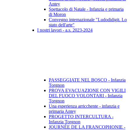
Antey
Spettacolo di Natale - Infanzia e primaria
di Moron
Convegno internazionale "Ludodidigit. Lo
stato dell'arte"
I nostri lavori - a.s. 2023-2024
PASSEGGIATE NEL BOSCO - Infanzia
Torgnon
PROVA EVACUAZIONE CON VIGILI
DEL FUOCO VOLONTARI - Infanzia
Torgnon
Una esperienza arricchente - infanzia e
primaria Antey
PROGETTO INTERCULTURA -
Infanzia Torgnon
JOURNÉE DE LA FRANCOPHONIE -