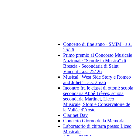
Concerto di fine anno - SMIM - a.s.
25/26
Primo premio al Concorso Musicale
Nazionale "Scuole in Musica" di
Brescia - Secondaria di Saint
Vincent - a.s. 25/ 26
Musical "West Side Story e Romeo
and Juliet" - a.s. 25/26
Incontro fra le classi di ottoni: scuola
secondaria Abbé Trèves, scuola
secondaria Martinet, Liceo
Musicale, Sfom e Conservatoire de
la Vallée d'Aoste
Clarinet Day
Concerto Giorno della Memoria
Laboratorio di chitarra presso Liceo
Musicale