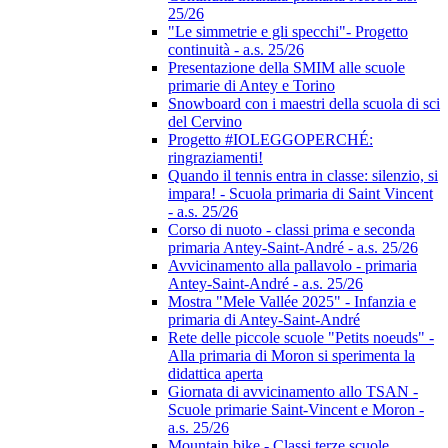
25/26
"Le simmetrie e gli specchi"- Progetto
continuità - a.s. 25/26
Presentazione della SMIM alle scuole
primarie di Antey e Torino
Snowboard con i maestri della scuola di sci
del Cervino
Progetto #IOLEGGOPERCHÉ:
ringraziamenti!
Quando il tennis entra in classe: silenzio, si
impara! - Scuola primaria di Saint Vincent
- a.s. 25/26
Corso di nuoto - classi prima e seconda
primaria Antey-Saint-André - a.s. 25/26
Avvicinamento alla pallavolo - primaria
Antey-Saint-André - a.s. 25/26
Mostra "Mele Vallée 2025" - Infanzia e
primaria di Antey-Saint-André
Rete delle piccole scuole "Petits noeuds" -
Alla primaria di Moron si sperimenta la
didattica aperta
Giornata di avvicinamento allo TSAN -
Scuole primarie Saint-Vincent e Moron -
a.s. 25/26
Mountain bike - Classi terze scuole