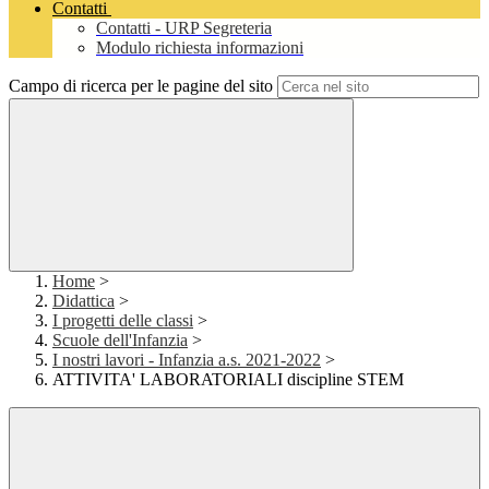
Contatti
Contatti - URP Segreteria
Modulo richiesta informazioni
Campo di ricerca per le pagine del sito
Home
>
Didattica
>
I progetti delle classi
>
Scuole dell'Infanzia
>
I nostri lavori - Infanzia a.s. 2021-2022
>
ATTIVITA' LABORATORIALI discipline STEM