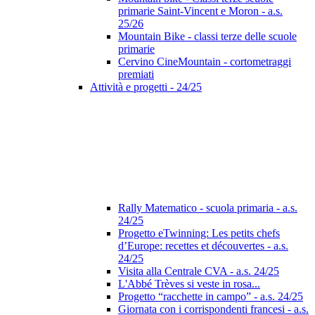
primarie Saint-Vincent e Moron - a.s.
25/26
Mountain Bike - classi terze delle scuole
primarie
Cervino CineMountain - cortometraggi
premiati
Attività e progetti - 24/25
Rally Matematico - scuola primaria - a.s.
24/25
Progetto eTwinning: Les petits chefs
d’Europe: recettes et découvertes - a.s.
24/25
Visita alla Centrale CVA - a.s. 24/25
L'Abbé Trèves si veste in rosa...
Progetto “racchette in campo” - a.s. 24/25
Giornata con i corrispondenti francesi - a.s.