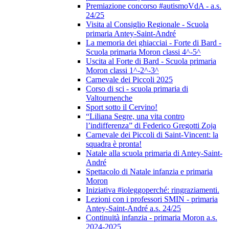
Premiazione concorso #autismoVdA - a.s.
24/25
Visita al Consiglio Regionale - Scuola
primaria Antey-Saint-André
La memoria dei ghiacciai - Forte di Bard -
Scuola primaria Moron classi 4^-5^
Uscita al Forte di Bard - Scuola primaria
Moron classi 1^-2^-3^
Carnevale dei Piccoli 2025
Corso di sci - scuola primaria di
Valtournenche
Sport sotto il Cervino!
“Liliana Segre, una vita contro
l’indifferenza” di Federico Gregotti Zoja
Carnevale dei Piccoli di Saint-Vincent: la
squadra è pronta!
Natale alla scuola primaria di Antey-Saint-
André
Spettacolo di Natale infanzia e primaria
Moron
Iniziativa #ioleggoperché: ringraziamenti.
Lezioni con i professori SMIN - primaria
Antey-Saint-André a.s. 24/25
Continuità infanzia - primaria Moron a.s.
2024-2025