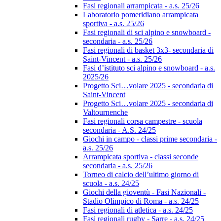
Fasi regionali arrampicata - a.s. 25/26
Laboratorio pomeridiano arrampicata
sportiva - a.s. 25/26
Fasi regionali di sci alpino e snowboard -
secondaria - a.s. 25/26
Fasi regionali di basket 3x3- secondaria di
Saint-Vincent - a.s. 25/26
Fasi d’istituto sci alpino e snowboard - a.s.
2025/26
Progetto Sci…volare 2025 - secondaria di
Saint-Vincent
Progetto Sci…volare 2025 - secondaria di
Valtournenche
Fasi regionali corsa campestre - scuola
secondaria - A.S. 24/25
Giochi in campo - classi prime secondaria -
a.s. 25/26
Arrampicata sportiva - classi seconde
secondaria - a.s. 25/26
Torneo di calcio dell’ultimo giorno di
scuola - a.s. 24/25
Giochi della gioventù - Fasi Nazionali -
Stadio Olimpico di Roma - a.s. 24/25
Fasi regionali di atletica - a.s. 24/25
Fasi regionali rugby - Sarre - a.s. 24/25