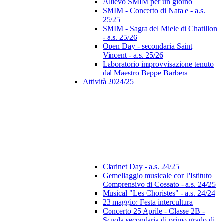
Allievo SMIM per un giorno
SMIM - Concerto di Natale - a.s.
25/25
SMIM - Sagra del Miele di Chatillon
- a.s. 25/26
Open Day - secondaria Saint
Vincent - a.s. 25/26
Laboratorio improvvisazione tenuto
dal Maestro Beppe Barbera
Attività 2024/25
Clarinet Day - a.s. 24/25
Gemellaggio musicale con l'Istituto
Comprensivo di Cossato - a.s. 24/25
Musical "Les Choristes" - a.s. 24/24
23 maggio: Festa intercultura
Concerto 25 Aprile - Classe 2B -
Scuola secondaria di primo grado di