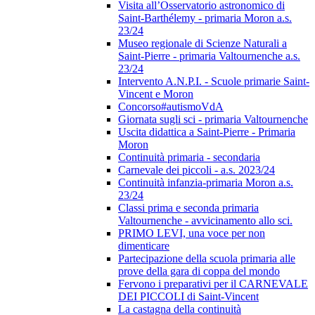
Visita all’Osservatorio astronomico di
Saint-Barthélemy - primaria Moron a.s.
23/24
Museo regionale di Scienze Naturali a
Saint-Pierre - primaria Valtournenche a.s.
23/24
Intervento A.N.P.I. - Scuole primarie Saint-
Vincent e Moron
Concorso#autismoVdA
Giornata sugli sci - primaria Valtournenche
Uscita didattica a Saint-Pierre - Primaria
Moron
Continuità primaria - secondaria
Carnevale dei piccoli - a.s. 2023/24
Continuità infanzia-primaria Moron a.s.
23/24
Classi prima e seconda primaria
Valtournenche - avvicinamento allo sci.
PRIMO LEVI, una voce per non
dimenticare
Partecipazione della scuola primaria alle
prove della gara di coppa del mondo
Fervono i preparativi per il CARNEVALE
DEI PICCOLI di Saint-Vincent
La castagna della continuità