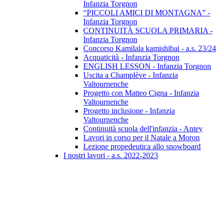
Infanzia Torgnon
“PICCOLI AMICI DI MONTAGNA” -
Infanzia Torgnon
CONTINUITÀ SCUOLA PRIMARIA -
Infanzia Torgnon
Concorso Kamilala kamishibai - a.s. 23/24
Acquaticità - Infanzia Torgnon
ENGLISH LESSON - Infanzia Torgnon
Uscita a Champlève - Infanzia
Valtournenche
Progetto con Matteo Cigna - Infanzia
Valtournenche
Progetto inclusione - Infanzia
Valtournenche
Continuità scuola dell'infanzia - Antey
Lavori in corso per il Natale a Moron
Lezione propedeutica allo snowboard
I nostri lavori - a.s. 2022-2023