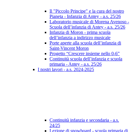
Il "Piccolo Principe" e la cura del nostro
Pianeta - Infanzia di Antey - a.s. 25/26
Laboratorio musicale di Morena Avenoso -
Scuola dell’infanzia di Antey - a.s. 25/26
Infanzia di Moron - prima scuola
dell’infanzia a indirizzo musicale
Porte aperte alla scuola dell’infanzia di
Saint-Vincent Moron
Progetto “Crescere insieme nello 0-6”
Continuità scuola dell’infanzia e scuola
primaria - Antey - a.s. 25/26
I nostri lavori - a.s. 2024-2025
Continuità infanzia e secondaria - a.s.
24/25
Lezione di snowboard - scuola primaria di