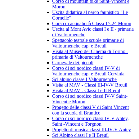
Corso di mountain bike Saint-Vincent e
Moron
Uscita didattica al parco faunistico "Le
Cornelle"
Corso di acquaticità Classi 1^-2^ Moron
Uscita al Mont Avic classi I e II - primaria
di Valtournenche
Spettacolo teatrale scuole primarie di
Valtournenche cap. e Breuil
Visita al Museo del Cinema di Torino -
primaria di Valtournenche
Carnevale dei piccoli
Corso di sci nordico classi IV-V di
Valtournenche cap. e Breuil Cervinia
Sci alpino classe I Valtournenche
Visita al MAV - Classi III-IV-V Breuil
Visita al MAV - Classi I e II Breuil
Corso di sci nordico classi IV-V Saint-
Vincent e Moron
Progetto delle classi V di Saint-Vincent
con la scuola di Brantice
Corso di sci nordico classi IV-V Antey,
Saint -Vincent e Torgnon
Progetto di musica classi III-IV-V Antey
Sci Alpino classi I e II Breuil