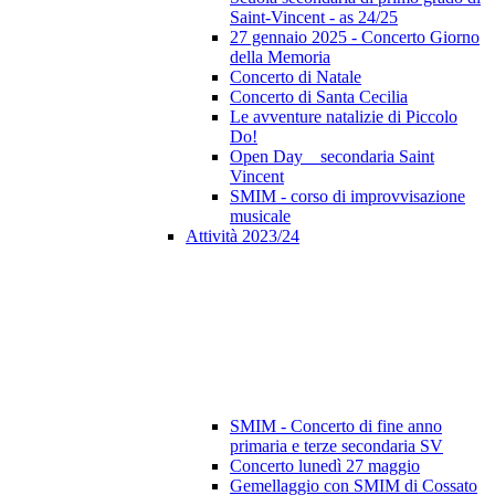
Saint-Vincent - as 24/25
27 gennaio 2025 - Concerto Giorno
della Memoria
Concerto di Natale
Concerto di Santa Cecilia
Le avventure natalizie di Piccolo
Do!
Open Day _ secondaria Saint
Vincent
SMIM - corso di improvvisazione
musicale
Attività 2023/24
SMIM - Concerto di fine anno
primaria e terze secondaria SV
Concerto lunedì 27 maggio
Gemellaggio con SMIM di Cossato