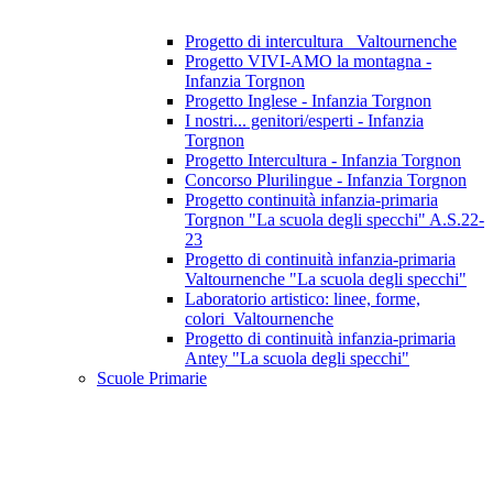
Progetto di intercultura_ Valtournenche
Progetto VIVI-AMO la montagna -
Infanzia Torgnon
Progetto Inglese - Infanzia Torgnon
I nostri... genitori/esperti - Infanzia
Torgnon
Progetto Intercultura - Infanzia Torgnon
Concorso Plurilingue - Infanzia Torgnon
Progetto continuità infanzia-primaria
Torgnon "La scuola degli specchi" A.S.22-
23
Progetto di continuità infanzia-primaria
Valtournenche "La scuola degli specchi"
Laboratorio artistico: linee, forme,
colori_Valtournenche
Progetto di continuità infanzia-primaria
Antey "La scuola degli specchi"
Scuole Primarie