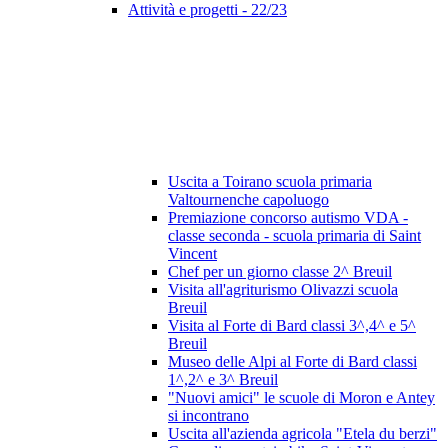
Attività e progetti - 22/23
Uscita a Toirano scuola primaria
Valtournenche capoluogo
Premiazione concorso autismo VDA -
classe seconda - scuola primaria di Saint
Vincent
Chef per un giorno classe 2^ Breuil
Visita all'agriturismo Olivazzi scuola
Breuil
Visita al Forte di Bard classi 3^,4^ e 5^
Breuil
Museo delle Alpi al Forte di Bard classi
1^,2^ e 3^ Breuil
"Nuovi amici" le scuole di Moron e Antey
si incontrano
Uscita all'azienda agricola "Etela du berzi"