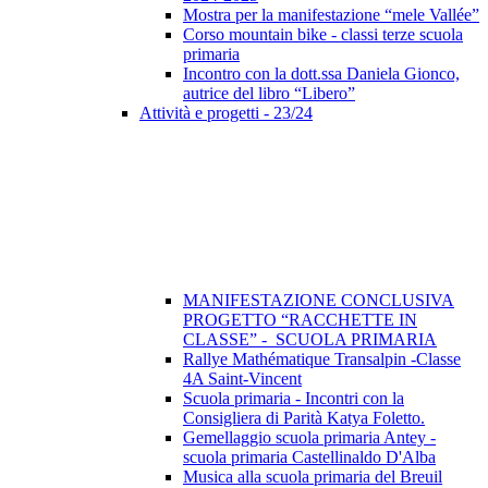
Mostra per la manifestazione “mele Vallée”
Corso mountain bike - classi terze scuola
primaria
Incontro con la dott.ssa Daniela Gionco,
autrice del libro “Libero”
Attività e progetti - 23/24
MANIFESTAZIONE CONCLUSIVA
PROGETTO “RACCHETTE IN
CLASSE” - SCUOLA PRIMARIA
Rallye Mathématique Transalpin -Classe
4A Saint-Vincent
Scuola primaria - Incontri con la
Consigliera di Parità Katya Foletto.
Gemellaggio scuola primaria Antey -
scuola primaria Castellinaldo D'Alba
Musica alla scuola primaria del Breuil