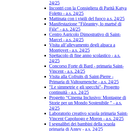
24/25
Incontri con la Consigliera di Parità Katya
Foletto - a.s. 24/25
Mattinata con i vigili del fuoco a.s. 24/25
Manifestazione "Fiòrantey, lo martsé di
Fiòr" - a.s. 24/25
Centro Agricolo Dimostrativo di Saint-
Marcel - a.s. 24/25
Visita all’allevamento degli alpaca a
Montjovet - a.s. 24/25
Spettacolo di fine anno scolastico - a.s.
24/25
Concorso Forte di Bard - primaria Saint-
Vincent - a.s. 24/25
Visita alla Cofruits di Saint-Pierre -
Primaria di Valtournenche - a.s. 24/25
"Le simmetrie e gli specchi"- Progetto
continuità - a.s. 24/25
Progetto “Cinema Inclusivo: Montagne di
Storie per un Mondo Sostenibile ” - a.s.
24/25
Laboratorio creativo scuola primaria Saint-
Vincent Capoluogo e Moron - a.s. 24/25
I segnalibri dei bambini della scuola
primaria di Antey - a.s. 24/25