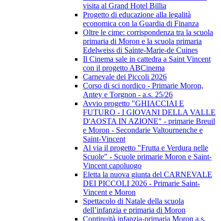
visita al Grand Hotel Billia
Progetto di educazione alla legalità
economica con la Guardia di Finanza
Oltre le cime: corrispondenza tra la scuola
primaria di Moron e la scuola primaria
Edelweiss di Sainte-Marie-de Cuines
Il Cinema sale in cattedra a Saint Vincent
con il progetto ABCinema
Carnevale dei Piccoli 2026
Corso di sci nordico - Primarie Moron,
Antey e Torgnon - a.s. 25/26
Avvio progetto "GHIACCIAI E
FUTURO - I GIOVANI DELLA VALLE
D'AOSTA IN AZIONE" - primarie Breuil
e Moron - Secondarie Valtournenche e
Saint-Vincent
Al via il progetto "Frutta e Verdura nelle
Scuole" - Scuole primarie Moron e Saint-
Vincent capoluogo
Eletta la nuova giunta del CARNEVALE
DEI PICCOLI 2026 - Primarie Saint-
Vincent e Moron
Spettacolo di Natale della scuola
dell’infanzia e primaria di Moron
Continuità infanzia-primaria Moron a.s.