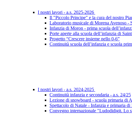
I nostri lavori - a.s. 2025-2026
Il "Piccolo Principe" e la cura del nostro Pia
Laboratorio musicale di Morena Avenoso - Sc
Infanzia di Moron - prima scuola dell’infanz
Porte aperte alla scuola dell’infanzia di Sa
Progetto “Crescere insieme nello 0-6”
Continuità scuola dell’infanzia e scuola prim
I nostri lavori - a.s. 2024-2025
Continuità infanzia e secondaria - a.s. 24/25
Lezione di snowboard - scuola primaria di 
Spettacolo di Natale - Infanzia e primaria d
Convegno internazionale "Ludodidigit. Lo sta