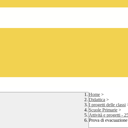
Home
>
Didattica
>
I progetti delle classi
Scuole Primarie
>
Attività e progetti - 2
Prova di evacuazione c