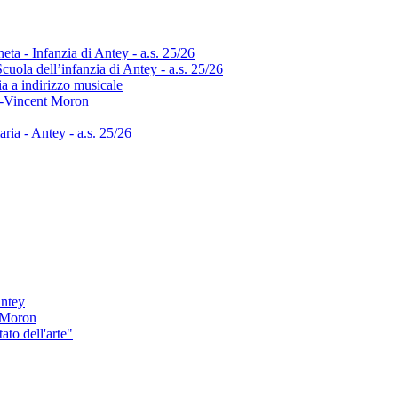
neta - Infanzia di Antey - a.s. 25/26
uola dell’infanzia di Antey - a.s. 25/26
ia a indirizzo musicale
int-Vincent Moron
aria - Antey - a.s. 25/26
Antey
i Moron
to dell'arte"