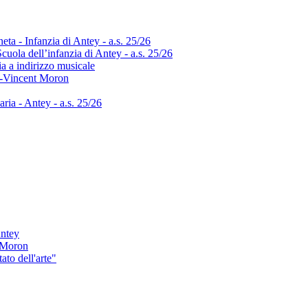
neta - Infanzia di Antey - a.s. 25/26
uola dell’infanzia di Antey - a.s. 25/26
ia a indirizzo musicale
int-Vincent Moron
aria - Antey - a.s. 25/26
Antey
i Moron
to dell'arte"