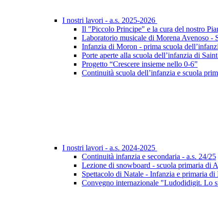
I nostri lavori - a.s. 2025-2026
Il "Piccolo Principe" e la cura del nostro Pia
Laboratorio musicale di Morena Avenoso - Sc
Infanzia di Moron - prima scuola dell’infanz
Porte aperte alla scuola dell’infanzia di Sa
Progetto “Crescere insieme nello 0-6”
Continuità scuola dell’infanzia e scuola prim
I nostri lavori - a.s. 2024-2025
Continuità infanzia e secondaria - a.s. 24/25
Lezione di snowboard - scuola primaria di 
Spettacolo di Natale - Infanzia e primaria d
Convegno internazionale "Ludodidigit. Lo sta