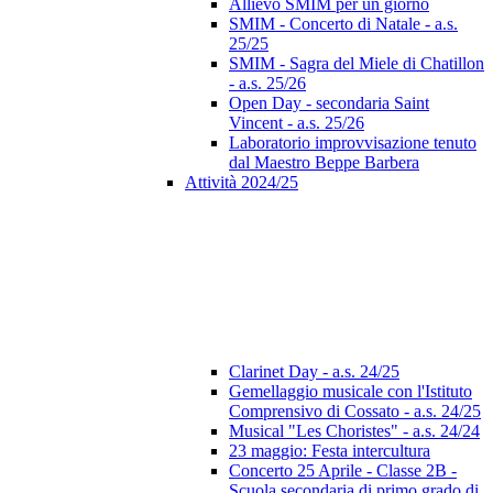
Allievo SMIM per un giorno
SMIM - Concerto di Natale - a.s.
25/25
SMIM - Sagra del Miele di Chatillon
- a.s. 25/26
Open Day - secondaria Saint
Vincent - a.s. 25/26
Laboratorio improvvisazione tenuto
dal Maestro Beppe Barbera
Attività 2024/25
Clarinet Day - a.s. 24/25
Gemellaggio musicale con l'Istituto
Comprensivo di Cossato - a.s. 24/25
Musical "Les Choristes" - a.s. 24/24
23 maggio: Festa intercultura
Concerto 25 Aprile - Classe 2B -
Scuola secondaria di primo grado di