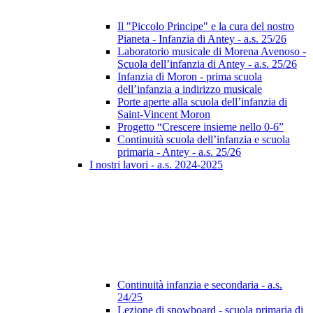
Il "Piccolo Principe" e la cura del nostro
Pianeta - Infanzia di Antey - a.s. 25/26
Laboratorio musicale di Morena Avenoso -
Scuola dell’infanzia di Antey - a.s. 25/26
Infanzia di Moron - prima scuola
dell’infanzia a indirizzo musicale
Porte aperte alla scuola dell’infanzia di
Saint-Vincent Moron
Progetto “Crescere insieme nello 0-6”
Continuità scuola dell’infanzia e scuola
primaria - Antey - a.s. 25/26
I nostri lavori - a.s. 2024-2025
Continuità infanzia e secondaria - a.s.
24/25
Lezione di snowboard - scuola primaria di