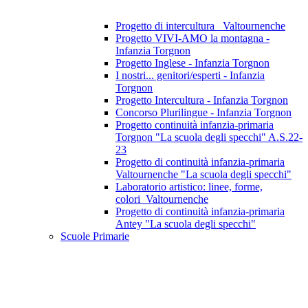
Progetto di intercultura_ Valtournenche
Progetto VIVI-AMO la montagna -
Infanzia Torgnon
Progetto Inglese - Infanzia Torgnon
I nostri... genitori/esperti - Infanzia
Torgnon
Progetto Intercultura - Infanzia Torgnon
Concorso Plurilingue - Infanzia Torgnon
Progetto continuità infanzia-primaria
Torgnon "La scuola degli specchi" A.S.22-
23
Progetto di continuità infanzia-primaria
Valtournenche "La scuola degli specchi"
Laboratorio artistico: linee, forme,
colori_Valtournenche
Progetto di continuità infanzia-primaria
Antey "La scuola degli specchi"
Scuole Primarie