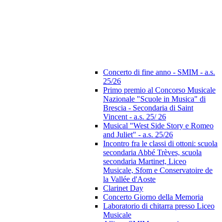
Concerto di fine anno - SMIM - a.s.
25/26
Primo premio al Concorso Musicale
Nazionale "Scuole in Musica" di
Brescia - Secondaria di Saint
Vincent - a.s. 25/ 26
Musical "West Side Story e Romeo
and Juliet" - a.s. 25/26
Incontro fra le classi di ottoni: scuola
secondaria Abbé Trèves, scuola
secondaria Martinet, Liceo
Musicale, Sfom e Conservatoire de
la Vallée d'Aoste
Clarinet Day
Concerto Giorno della Memoria
Laboratorio di chitarra presso Liceo
Musicale