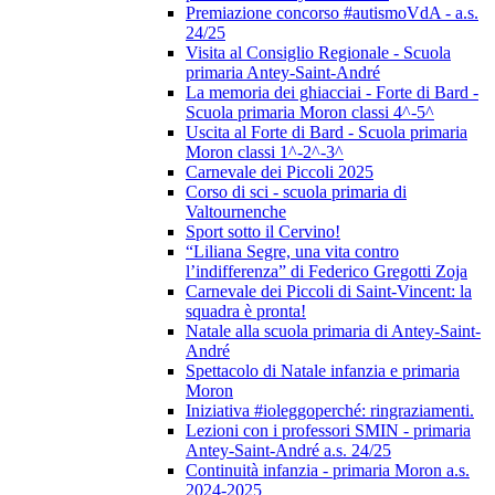
Premiazione concorso #autismoVdA - a.s.
24/25
Visita al Consiglio Regionale - Scuola
primaria Antey-Saint-André
La memoria dei ghiacciai - Forte di Bard -
Scuola primaria Moron classi 4^-5^
Uscita al Forte di Bard - Scuola primaria
Moron classi 1^-2^-3^
Carnevale dei Piccoli 2025
Corso di sci - scuola primaria di
Valtournenche
Sport sotto il Cervino!
“Liliana Segre, una vita contro
l’indifferenza” di Federico Gregotti Zoja
Carnevale dei Piccoli di Saint-Vincent: la
squadra è pronta!
Natale alla scuola primaria di Antey-Saint-
André
Spettacolo di Natale infanzia e primaria
Moron
Iniziativa #ioleggoperché: ringraziamenti.
Lezioni con i professori SMIN - primaria
Antey-Saint-André a.s. 24/25
Continuità infanzia - primaria Moron a.s.
2024-2025