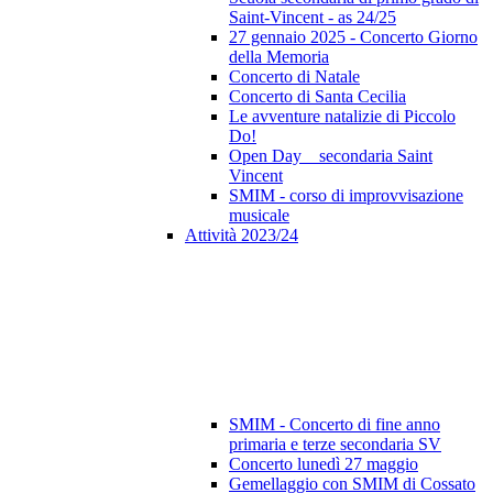
Saint-Vincent - as 24/25
27 gennaio 2025 - Concerto Giorno
della Memoria
Concerto di Natale
Concerto di Santa Cecilia
Le avventure natalizie di Piccolo
Do!
Open Day _ secondaria Saint
Vincent
SMIM - corso di improvvisazione
musicale
Attività 2023/24
SMIM - Concerto di fine anno
primaria e terze secondaria SV
Concerto lunedì 27 maggio
Gemellaggio con SMIM di Cossato