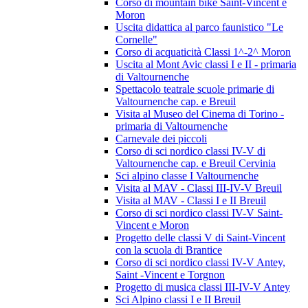
Corso di mountain bike Saint-Vincent e
Moron
Uscita didattica al parco faunistico "Le
Cornelle"
Corso di acquaticità Classi 1^-2^ Moron
Uscita al Mont Avic classi I e II - primaria
di Valtournenche
Spettacolo teatrale scuole primarie di
Valtournenche cap. e Breuil
Visita al Museo del Cinema di Torino -
primaria di Valtournenche
Carnevale dei piccoli
Corso di sci nordico classi IV-V di
Valtournenche cap. e Breuil Cervinia
Sci alpino classe I Valtournenche
Visita al MAV - Classi III-IV-V Breuil
Visita al MAV - Classi I e II Breuil
Corso di sci nordico classi IV-V Saint-
Vincent e Moron
Progetto delle classi V di Saint-Vincent
con la scuola di Brantice
Corso di sci nordico classi IV-V Antey,
Saint -Vincent e Torgnon
Progetto di musica classi III-IV-V Antey
Sci Alpino classi I e II Breuil