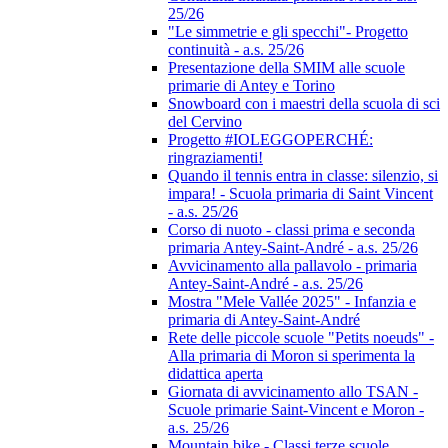
25/26
"Le simmetrie e gli specchi"- Progetto
continuità - a.s. 25/26
Presentazione della SMIM alle scuole
primarie di Antey e Torino
Snowboard con i maestri della scuola di sci
del Cervino
Progetto #IOLEGGOPERCHÉ:
ringraziamenti!
Quando il tennis entra in classe: silenzio, si
impara! - Scuola primaria di Saint Vincent
- a.s. 25/26
Corso di nuoto - classi prima e seconda
primaria Antey-Saint-André - a.s. 25/26
Avvicinamento alla pallavolo - primaria
Antey-Saint-André - a.s. 25/26
Mostra "Mele Vallée 2025" - Infanzia e
primaria di Antey-Saint-André
Rete delle piccole scuole "Petits noeuds" -
Alla primaria di Moron si sperimenta la
didattica aperta
Giornata di avvicinamento allo TSAN -
Scuole primarie Saint-Vincent e Moron -
a.s. 25/26
Mountain bike - Classi terze scuole