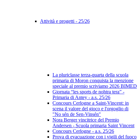
Attività e progetti - 25/26
La pluriclasse terza-quarta della scuola
primaria di Moron conquista la menzione
speciale al premio scriviamo 2026 BIMED
Giornata “les sports de nohtra tera” -
Primaria di Antey - a.s. 25/26
Concours Cerlogne a Saint-Vincent: in
scena il valore del gioco e l'orgoglio di
"No sén de Sen-Vinsén"
Nora Berger vincitrice del Premio
Andersen - Scuola primaria Saint Vincent
Concours Cerlogne - a.s. 25/26
Prova di evacuazione con i vigili del fuoco