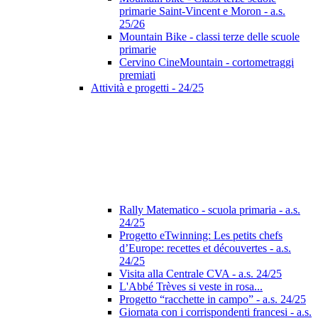
primarie Saint-Vincent e Moron - a.s.
25/26
Mountain Bike - classi terze delle scuole
primarie
Cervino CineMountain - cortometraggi
premiati
Attività e progetti - 24/25
Rally Matematico - scuola primaria - a.s.
24/25
Progetto eTwinning: Les petits chefs
d’Europe: recettes et découvertes - a.s.
24/25
Visita alla Centrale CVA - a.s. 24/25
L'Abbé Trèves si veste in rosa...
Progetto “racchette in campo” - a.s. 24/25
Giornata con i corrispondenti francesi - a.s.