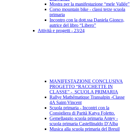
Mostra per la manifestazione “mele Vallée”
Corso mountain bike - classi terze scuola
primaria
Incontro con la dott.ssa Daniela Gionco,
autrice del libro “Libero”
Attività e progetti - 23/24
MANIFESTAZIONE CONCLUSIVA
PROGETTO “RACCHETTE IN
CLASSE” - SCUOLA PRIMARIA
Rallye Mathématique Transalpin -Classe
4A Saint-Vincent
Scuola primaria - Incontri con la
Consigliera di Parità Katya Foletto.
Gemellaggio scuola primaria Antey -
scuola primaria Castellinaldo D'Alba
Musica alla scuola primaria del Breuil