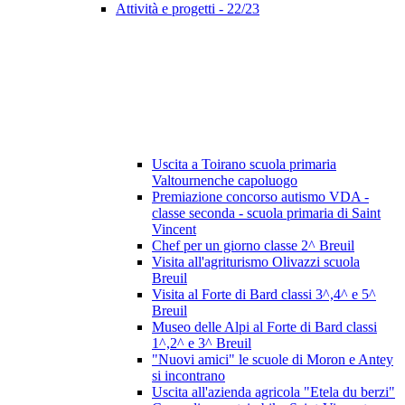
Attività e progetti - 22/23
Uscita a Toirano scuola primaria
Valtournenche capoluogo
Premiazione concorso autismo VDA -
classe seconda - scuola primaria di Saint
Vincent
Chef per un giorno classe 2^ Breuil
Visita all'agriturismo Olivazzi scuola
Breuil
Visita al Forte di Bard classi 3^,4^ e 5^
Breuil
Museo delle Alpi al Forte di Bard classi
1^,2^ e 3^ Breuil
"Nuovi amici" le scuole di Moron e Antey
si incontrano
Uscita all'azienda agricola "Etela du berzi"