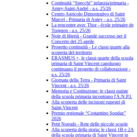
Continuità "Specchi” infanzia/primaria -
Antey-Saint-André - a.s. 25/26
Centro Agricolo Dimostrativo di Saint
Marcel - Primaria di Antey - a.s. 25/26
La rencontre avec Thor - école primaire de
Torgnon - a.s. 25/26
Note di libertà - Grande successo per il
Concerto del 25 aprile
Progetto continuità - Le classi quarte alla
scoperta del territorio
ERASMUS +, le classi quarte della scuola
primaria di Saint Vincent capoluogo
continuano il progetto di collaborazione -
a.s. 25/26
Giornata della Terra - Primaria di Saint
Vincent - a.s. 25/26
Memoria e Costituzione: le classi quinte
della scuola primaria incontrano l'A.N.P.I.
Alla scoperta delle incisioni rupestri di
Saint-Vincent
Premio regionale “Costantino Soudaz”
2026
Petit Noeuds - Rete delle piccole scuole
Alla scoperta della storia: le classi 1B e 2A
della scuola primaria di Saint Vincent in