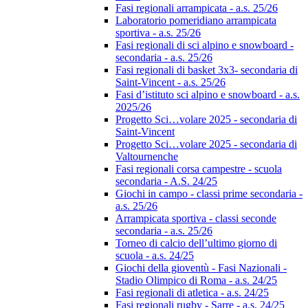
Fasi regionali arrampicata - a.s. 25/26
Laboratorio pomeridiano arrampicata
sportiva - a.s. 25/26
Fasi regionali di sci alpino e snowboard -
secondaria - a.s. 25/26
Fasi regionali di basket 3x3- secondaria di
Saint-Vincent - a.s. 25/26
Fasi d’istituto sci alpino e snowboard - a.s.
2025/26
Progetto Sci…volare 2025 - secondaria di
Saint-Vincent
Progetto Sci…volare 2025 - secondaria di
Valtournenche
Fasi regionali corsa campestre - scuola
secondaria - A.S. 24/25
Giochi in campo - classi prime secondaria -
a.s. 25/26
Arrampicata sportiva - classi seconde
secondaria - a.s. 25/26
Torneo di calcio dell’ultimo giorno di
scuola - a.s. 24/25
Giochi della gioventù - Fasi Nazionali -
Stadio Olimpico di Roma - a.s. 24/25
Fasi regionali di atletica - a.s. 24/25
Fasi regionali rugby - Sarre - a.s. 24/25