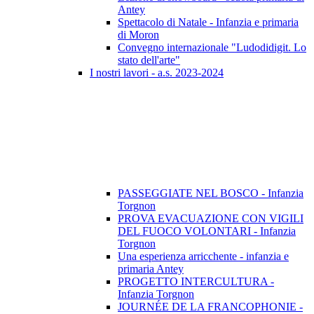
Antey
Spettacolo di Natale - Infanzia e primaria
di Moron
Convegno internazionale "Ludodidigit. Lo
stato dell'arte"
I nostri lavori - a.s. 2023-2024
PASSEGGIATE NEL BOSCO - Infanzia
Torgnon
PROVA EVACUAZIONE CON VIGILI
DEL FUOCO VOLONTARI - Infanzia
Torgnon
Una esperienza arricchente - infanzia e
primaria Antey
PROGETTO INTERCULTURA -
Infanzia Torgnon
JOURNÉE DE LA FRANCOPHONIE -