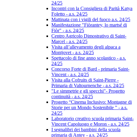
24/25
Incontri con la Consigliera di Parità Katya
Foletto - a.s. 24/25
Mattinata con i vigili del fuoco a.s. 24/25
Manifestazione "Fiòrantey, lo martsé di
Fiòr" - a.s. 24/25
Centro Agricolo Dimostrativo di Saint-
Marcel - a.s. 24/25
Visita all’allevamento degli alpaca a
Montjovet - a.s. 24/25
Spettacolo di fine anno scolastico - a.s.
24/25
Concorso Forte di Bard - primaria Saint-
Vincent - a.s. 24/25
Visita alla Cofruits di Saint-Pierre -
Primaria di Valtournenche - a.s. 24/25
"Le simmetrie e gli specchi"- Progetto
continuità - a.s. 24/25
Progetto “Cinema Inclusivo: Montagne di
Storie per un Mondo Sostenibile ” - a.s.
24/25
Laboratorio creativo scuola primaria Saint-
Vincent Capoluogo e Moron - a.s. 24/25
I segnalibri dei bambini della scuola
primaria di Antey - a.s. 24/25