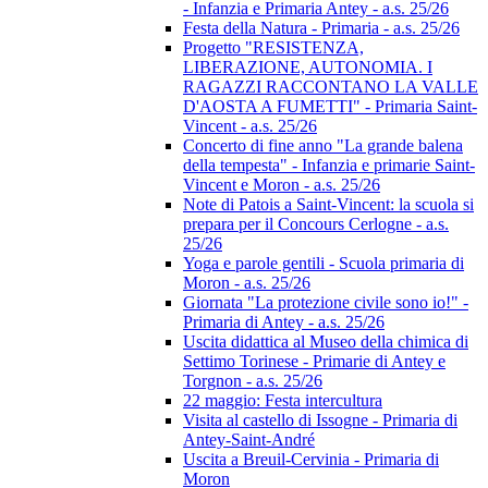
- Infanzia e Primaria Antey - a.s. 25/26
Festa della Natura - Primaria - a.s. 25/26
Progetto "RESISTENZA,
LIBERAZIONE, AUTONOMIA. I
RAGAZZI RACCONTANO LA VALLE
D'AOSTA A FUMETTI" - Primaria Saint-
Vincent - a.s. 25/26
Concerto di fine anno "La grande balena
della tempesta" - Infanzia e primarie Saint-
Vincent e Moron - a.s. 25/26
Note di Patois a Saint-Vincent: la scuola si
prepara per il Concours Cerlogne - a.s.
25/26
Yoga e parole gentili - Scuola primaria di
Moron - a.s. 25/26
Giornata "La protezione civile sono io!" -
Primaria di Antey - a.s. 25/26
Uscita didattica al Museo della chimica di
Settimo Torinese - Primarie di Antey e
Torgnon - a.s. 25/26
22 maggio: Festa intercultura
Visita al castello di Issogne - Primaria di
Antey-Saint-André
Uscita a Breuil-Cervinia - Primaria di
Moron