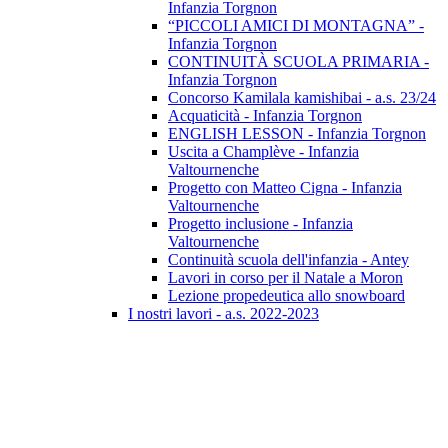
Infanzia Torgnon
“PICCOLI AMICI DI MONTAGNA” -
Infanzia Torgnon
CONTINUITÀ SCUOLA PRIMARIA -
Infanzia Torgnon
Concorso Kamilala kamishibai - a.s. 23/24
Acquaticità - Infanzia Torgnon
ENGLISH LESSON - Infanzia Torgnon
Uscita a Champlève - Infanzia
Valtournenche
Progetto con Matteo Cigna - Infanzia
Valtournenche
Progetto inclusione - Infanzia
Valtournenche
Continuità scuola dell'infanzia - Antey
Lavori in corso per il Natale a Moron
Lezione propedeutica allo snowboard
I nostri lavori - a.s. 2022-2023