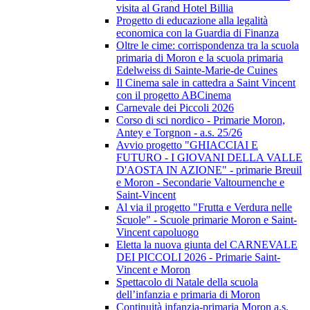
visita al Grand Hotel Billia
Progetto di educazione alla legalità
economica con la Guardia di Finanza
Oltre le cime: corrispondenza tra la scuola
primaria di Moron e la scuola primaria
Edelweiss di Sainte-Marie-de Cuines
Il Cinema sale in cattedra a Saint Vincent
con il progetto ABCinema
Carnevale dei Piccoli 2026
Corso di sci nordico - Primarie Moron,
Antey e Torgnon - a.s. 25/26
Avvio progetto "GHIACCIAI E
FUTURO - I GIOVANI DELLA VALLE
D'AOSTA IN AZIONE" - primarie Breuil
e Moron - Secondarie Valtournenche e
Saint-Vincent
Al via il progetto "Frutta e Verdura nelle
Scuole" - Scuole primarie Moron e Saint-
Vincent capoluogo
Eletta la nuova giunta del CARNEVALE
DEI PICCOLI 2026 - Primarie Saint-
Vincent e Moron
Spettacolo di Natale della scuola
dell’infanzia e primaria di Moron
Continuità infanzia-primaria Moron a.s.