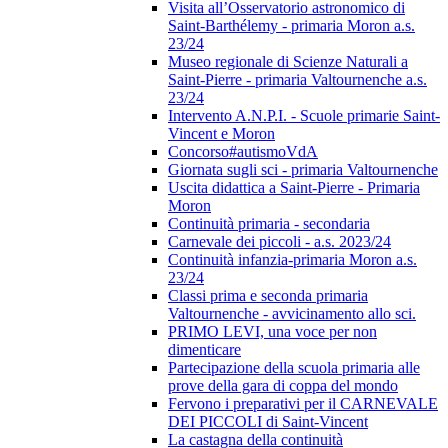
Visita all’Osservatorio astronomico di
Saint-Barthélemy - primaria Moron a.s.
23/24
Museo regionale di Scienze Naturali a
Saint-Pierre - primaria Valtournenche a.s.
23/24
Intervento A.N.P.I. - Scuole primarie Saint-
Vincent e Moron
Concorso#autismoVdA
Giornata sugli sci - primaria Valtournenche
Uscita didattica a Saint-Pierre - Primaria
Moron
Continuità primaria - secondaria
Carnevale dei piccoli - a.s. 2023/24
Continuità infanzia-primaria Moron a.s.
23/24
Classi prima e seconda primaria
Valtournenche - avvicinamento allo sci.
PRIMO LEVI, una voce per non
dimenticare
Partecipazione della scuola primaria alle
prove della gara di coppa del mondo
Fervono i preparativi per il CARNEVALE
DEI PICCOLI di Saint-Vincent
La castagna della continuità