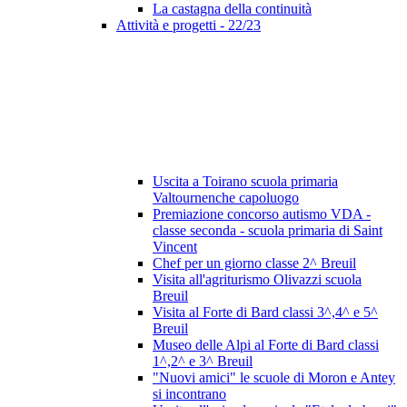
La castagna della continuità
Attività e progetti - 22/23
Uscita a Toirano scuola primaria
Valtournenche capoluogo
Premiazione concorso autismo VDA -
classe seconda - scuola primaria di Saint
Vincent
Chef per un giorno classe 2^ Breuil
Visita all'agriturismo Olivazzi scuola
Breuil
Visita al Forte di Bard classi 3^,4^ e 5^
Breuil
Museo delle Alpi al Forte di Bard classi
1^,2^ e 3^ Breuil
"Nuovi amici" le scuole di Moron e Antey
si incontrano