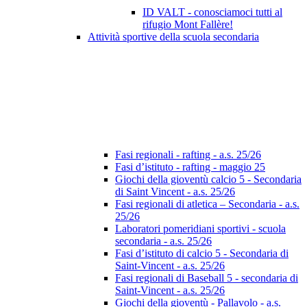
ID VALT - conosciamoci tutti al
rifugio Mont Fallère!
Attività sportive della scuola secondaria
Fasi regionali - rafting - a.s. 25/26
Fasi d’istituto - rafting - maggio 25
Giochi della gioventù calcio 5 - Secondaria
di Saint Vincent - a.s. 25/26
Fasi regionali di atletica – Secondaria - a.s.
25/26
Laboratori pomeridiani sportivi - scuola
secondaria - a.s. 25/26
Fasi d’istituto di calcio 5 - Secondaria di
Saint-Vincent - a.s. 25/26
Fasi regionali di Baseball 5 - secondaria di
Saint-Vincent - a.s. 25/26
Giochi della gioventù - Pallavolo - a.s.