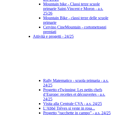
Mountain bike - Classi terze scuole
primarie Saint-Vincent e Moron - a.s.
25/26
Mountain Bike - classi terze delle scuole
primarie
Cervino CineMountain - cortometraggi
premiati
Attività e progetti - 24/25
Rally Matematico - scuola primaria - a.s.
24/25
Progetto eTwinning: Les petits chefs
d’Europe: recettes et découvertes - a.s.
24/25
Visita alla Centrale CVA - a.s. 24/25
L'Abbé Trèves si veste in rosa...
Progetto “racchette in campo” - a.s. 24/25