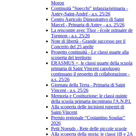
Moron
Continuità "Specchi” infanzia/primaria -
Antey-Saint-André - a.s. 25/26
Centro Agricolo Dimostrativo di Saint
Marcel - Primaria di Antey - a.s. 25/26
La rencontre avec Thor - école primaire de
Torgnon - a.s. 25/26
Note di libertà - Grande successo per il
Concerto del 25 aprile
Progetto continuità - Le classi quarte alla
scoperta del territorio
ERASMUS +, le classi quarte della scuola
primaria di Saint Vincent capoluogo
continuano il progetto di collaborazione -
a.s. 25/26
Giornata della Terra - Primaria di Saint
Vincent - a.s. 25/26
Memoria e Costituzione: le classi quinte
della scuola primaria incontrano l'A.N.P.I.
Alla scoperta delle incisioni rupestri di
Saint-Vincent
Premio regionale “Costantino Soudaz”
2026
Petit Noeuds - Rete delle piccole scuole
Alla scoperta della storia: le classi 1B e 2A