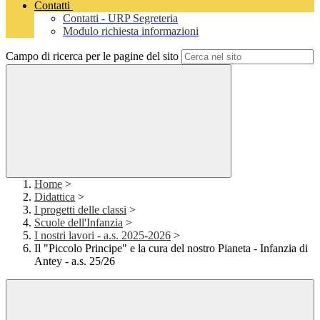
Contatti
Contatti - URP Segreteria
Modulo richiesta informazioni
Campo di ricerca per le pagine del sito
Home
>
Didattica
>
I progetti delle classi
>
Scuole dell'Infanzia
>
I nostri lavori - a.s. 2025-2026
>
Il "Piccolo Principe" e la cura del nostro Pianeta - Infanzia di
Antey - a.s. 25/26