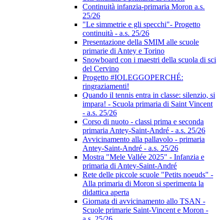
Continuità infanzia-primaria Moron a.s.
25/26
"Le simmetrie e gli specchi"- Progetto
continuità - a.s. 25/26
Presentazione della SMIM alle scuole
primarie di Antey e Torino
Snowboard con i maestri della scuola di sci
del Cervino
Progetto #IOLEGGOPERCHÉ:
ringraziamenti!
Quando il tennis entra in classe: silenzio, si
impara! - Scuola primaria di Saint Vincent
- a.s. 25/26
Corso di nuoto - classi prima e seconda
primaria Antey-Saint-André - a.s. 25/26
Avvicinamento alla pallavolo - primaria
Antey-Saint-André - a.s. 25/26
Mostra "Mele Vallée 2025" - Infanzia e
primaria di Antey-Saint-André
Rete delle piccole scuole "Petits noeuds" -
Alla primaria di Moron si sperimenta la
didattica aperta
Giornata di avvicinamento allo TSAN -
Scuole primarie Saint-Vincent e Moron -
a.s. 25/26