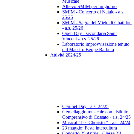
Musicale
Allievo SMIM per un giorno
SMIM - Concerto di Natale - a.s.
25/25
SMIM - Sagra del Miele di Chatillon
- a.s. 25/26
Open Day - secondaria Saint
Vincent - a.s. 25/26
Laboratorio improvvisazione tenuto
dal Maestro Beppe Barbera
Attività 2024/25
Clarinet Day - a.s. 24/25
Gemellaggio musicale con l'Istituto
Comprensivo di Cossato - a.s. 24/25
Musical "Les Choristes" - a.s. 24/24
23 maggio: Festa intercultura
Concerto 25 Aprile - Classe 2B -