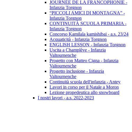
JOURNÉE DE LA FRANCOPHONIE -
Infanzia Torgnon
“PICCOLI AMICI DI MONTAGNA” -
Infanzia Torgnon
CONTINUITÀ SCUOLA PRIMARIA -
Infanzia Torgnon
Concorso Kamilala kamishibai - a.s. 23/24
Acquaticità - Infanzia Torgnon
ENGLISH LESSON - Infanzia Torgnon
Uscita a Champlève - Infanzia
Valtournenche
Progetto con Matteo Cigna - Infanzia
Valtournenche
Progetto inclusione - Infanzia
Valtournenche
Continuità scuola dell'infanzia - Antey
Lavori in corso per il Natale a Moron
Lezione propedeutica allo snowboard
I nostri lavori - a.s. 2022-2023