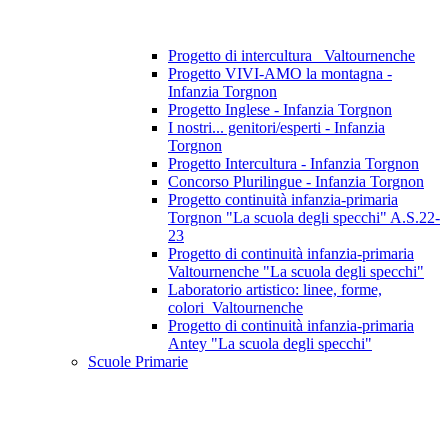
Progetto di intercultura_ Valtournenche
Progetto VIVI-AMO la montagna -
Infanzia Torgnon
Progetto Inglese - Infanzia Torgnon
I nostri... genitori/esperti - Infanzia
Torgnon
Progetto Intercultura - Infanzia Torgnon
Concorso Plurilingue - Infanzia Torgnon
Progetto continuità infanzia-primaria
Torgnon "La scuola degli specchi" A.S.22-
23
Progetto di continuità infanzia-primaria
Valtournenche "La scuola degli specchi"
Laboratorio artistico: linee, forme,
colori_Valtournenche
Progetto di continuità infanzia-primaria
Antey "La scuola degli specchi"
Scuole Primarie