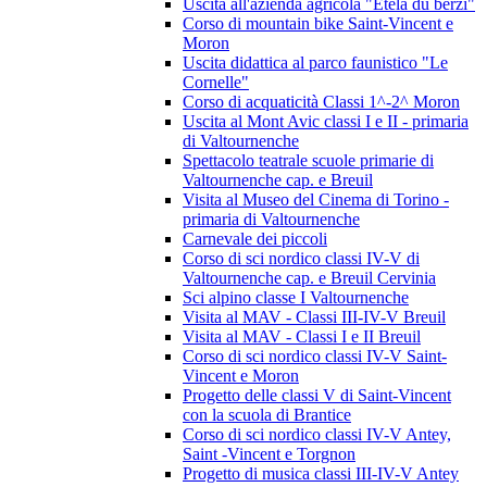
Uscita all'azienda agricola "Etela du berzi"
Corso di mountain bike Saint-Vincent e
Moron
Uscita didattica al parco faunistico "Le
Cornelle"
Corso di acquaticità Classi 1^-2^ Moron
Uscita al Mont Avic classi I e II - primaria
di Valtournenche
Spettacolo teatrale scuole primarie di
Valtournenche cap. e Breuil
Visita al Museo del Cinema di Torino -
primaria di Valtournenche
Carnevale dei piccoli
Corso di sci nordico classi IV-V di
Valtournenche cap. e Breuil Cervinia
Sci alpino classe I Valtournenche
Visita al MAV - Classi III-IV-V Breuil
Visita al MAV - Classi I e II Breuil
Corso di sci nordico classi IV-V Saint-
Vincent e Moron
Progetto delle classi V di Saint-Vincent
con la scuola di Brantice
Corso di sci nordico classi IV-V Antey,
Saint -Vincent e Torgnon
Progetto di musica classi III-IV-V Antey