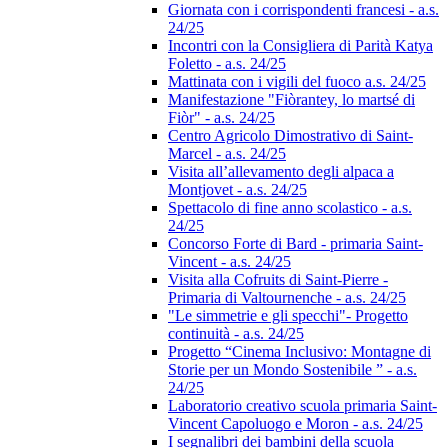
Giornata con i corrispondenti francesi - a.s.
24/25
Incontri con la Consigliera di Parità Katya
Foletto - a.s. 24/25
Mattinata con i vigili del fuoco a.s. 24/25
Manifestazione "Fiòrantey, lo martsé di
Fiòr" - a.s. 24/25
Centro Agricolo Dimostrativo di Saint-
Marcel - a.s. 24/25
Visita all’allevamento degli alpaca a
Montjovet - a.s. 24/25
Spettacolo di fine anno scolastico - a.s.
24/25
Concorso Forte di Bard - primaria Saint-
Vincent - a.s. 24/25
Visita alla Cofruits di Saint-Pierre -
Primaria di Valtournenche - a.s. 24/25
"Le simmetrie e gli specchi"- Progetto
continuità - a.s. 24/25
Progetto “Cinema Inclusivo: Montagne di
Storie per un Mondo Sostenibile ” - a.s.
24/25
Laboratorio creativo scuola primaria Saint-
Vincent Capoluogo e Moron - a.s. 24/25
I segnalibri dei bambini della scuola