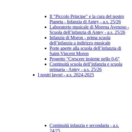
Il "Piccolo Principe" e la cura del nostro
Pianeta - Infanzia di Antey - a.s. 25/26
Laboratorio musicale di Morena Avenoso -
Scuola dell’infanzia di Antey - a.s. 25/26
Infanzia di Moron - prima scuola
dell’infanzia a indirizzo musicale
Porte aperte alla scuola dell’infanzia di
Saint-Vincent Moron
Progetto “Crescere insieme nello 0-6”
Continuità scuola dell’infanzia e scuola
primaria - Antey - a.s. 25/26
I nostri lavori - a.s. 2024-2025
Continuità infanzia e secondaria - a.s.
24/25