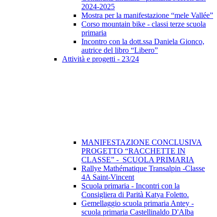
2024-2025
Mostra per la manifestazione “mele Vallée”
Corso mountain bike - classi terze scuola
primaria
Incontro con la dott.ssa Daniela Gionco,
autrice del libro “Libero”
Attività e progetti - 23/24
MANIFESTAZIONE CONCLUSIVA
PROGETTO “RACCHETTE IN
CLASSE” - SCUOLA PRIMARIA
Rallye Mathématique Transalpin -Classe
4A Saint-Vincent
Scuola primaria - Incontri con la
Consigliera di Parità Katya Foletto.
Gemellaggio scuola primaria Antey -
scuola primaria Castellinaldo D'Alba