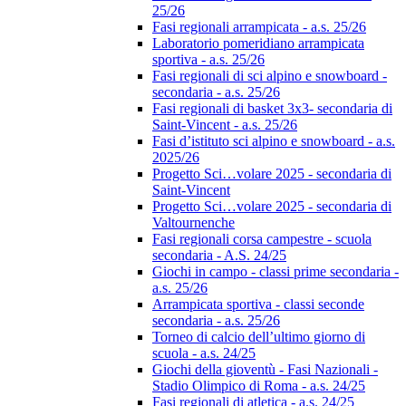
25/26
Fasi regionali arrampicata - a.s. 25/26
Laboratorio pomeridiano arrampicata
sportiva - a.s. 25/26
Fasi regionali di sci alpino e snowboard -
secondaria - a.s. 25/26
Fasi regionali di basket 3x3- secondaria di
Saint-Vincent - a.s. 25/26
Fasi d’istituto sci alpino e snowboard - a.s.
2025/26
Progetto Sci…volare 2025 - secondaria di
Saint-Vincent
Progetto Sci…volare 2025 - secondaria di
Valtournenche
Fasi regionali corsa campestre - scuola
secondaria - A.S. 24/25
Giochi in campo - classi prime secondaria -
a.s. 25/26
Arrampicata sportiva - classi seconde
secondaria - a.s. 25/26
Torneo di calcio dell’ultimo giorno di
scuola - a.s. 24/25
Giochi della gioventù - Fasi Nazionali -
Stadio Olimpico di Roma - a.s. 24/25
Fasi regionali di atletica - a.s. 24/25