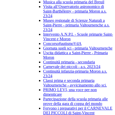
Musica alla scuola primaria del Breuil
Visita all’Osservatorio astronomico di
Saint-Barthélemy - primaria Moron a.s.
23/24
Museo regionale di Scienze Naturali a
Saint-Pierre - primaria Valtournenche a.s.
23/24
Intervento A.N.P.I. - Scuole primarie Saint-
Vincent e Moron
Concorso#autismoVdA
Giornata sugli sci - primaria Valtournenche
Uscita didattica a Saint-Pierre - Primaria
Moron
Continuità primaria - secondaria
Carnevale dei piccoli - a.s. 2023/24
Continuità infanzia-primaria Moron a.s.
23/24
Classi prima e seconda primaria
Valtournenche - avvicinamento allo sci.
PRIMO LEVI, una voce per non
dimenticare
Partecipazione della scuola primaria alle
prove della gara di coppa del mondo
Fervono i preparativi per il CARNEVALE
DEI PICCOLI di Saint-Vincent