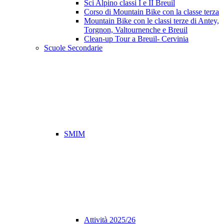
Sci Alpino classi I e II Breuil
Corso di Mountain Bike con la classe terza
Mountain Bike con le classi terze di Antey,
Torgnon, Valtournenche e Breuil
Clean-up Tour a Breuil- Cervinia
Scuole Secondarie
SMIM
Attività 2025/26