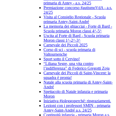
primaria di Antey - a.s. 24/25
Premiazione concorso #autismoVdA - a.s.
24/25
Visita al Consiglio Regionale - Scuola
primaria Antey-Saint-André
La memoria dei ghiacciai - Forte di Bard -
Scuola primaria Moron classi 4^-5^
Uscita al Forte di Bard - Scuola primaria
Moron classi 1^-2^-3^
Carnevale dei Piccoli 2025
Corso di sci - scuola primaria di
Valtournenche
Sport sotto il Cervino!
“Liliana Segre, una vita contro
l’indifferenza” di Federico Gregotti Zoja
Carnevale dei Piccoli di Saint-Vincent: la
squadra è pronta!
Natale alla scuola primaria di Antey-Saint-
André
Spettacolo di Natale infanzia e primaria
Moron
Iniziativa #ioleggoperché: ringraziamenti.
Lezioni con i professori SMIN - primaria
Antey-Saint-André a.s. 24/25
Continuità infanzia - primaria Moron a.s.