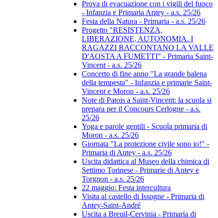
Prova di evacuazione con i vigili del fuoco
- Infanzia e Primaria Antey - a.s. 25/26
Festa della Natura - Primaria - a.s. 25/26
Progetto "RESISTENZA,
LIBERAZIONE, AUTONOMIA. I
RAGAZZI RACCONTANO LA VALLE
D'AOSTA A FUMETTI" - Primaria Saint-
Vincent - a.s. 25/26
Concerto di fine anno "La grande balena
della tempesta" - Infanzia e primarie Saint-
Vincent e Moron - a.s. 25/26
Note di Patois a Saint-Vincent: la scuola si
prepara per il Concours Cerlogne - a.s.
25/26
Yoga e parole gentili - Scuola primaria di
Moron - a.s. 25/26
Giornata "La protezione civile sono io!" -
Primaria di Antey - a.s. 25/26
Uscita didattica al Museo della chimica di
Settimo Torinese - Primarie di Antey e
Torgnon - a.s. 25/26
22 maggio: Festa intercultura
Visita al castello di Issogne - Primaria di
Antey-Saint-André
Uscita a Breuil-Cervinia - Primaria di