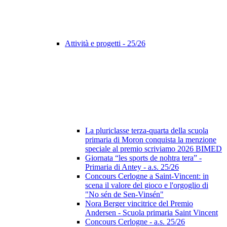
Attività e progetti - 25/26
La pluriclasse terza-quarta della scuola
primaria di Moron conquista la menzione
speciale al premio scriviamo 2026 BIMED
Giornata “les sports de nohtra tera” -
Primaria di Antey - a.s. 25/26
Concours Cerlogne a Saint-Vincent: in
scena il valore del gioco e l'orgoglio di
"No sén de Sen-Vinsén"
Nora Berger vincitrice del Premio
Andersen - Scuola primaria Saint Vincent
Concours Cerlogne - a.s. 25/26