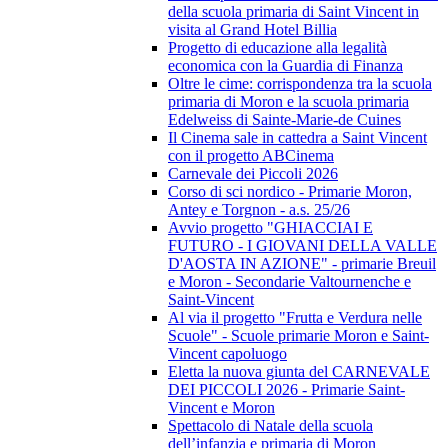
della scuola primaria di Saint Vincent in
visita al Grand Hotel Billia
Progetto di educazione alla legalità
economica con la Guardia di Finanza
Oltre le cime: corrispondenza tra la scuola
primaria di Moron e la scuola primaria
Edelweiss di Sainte-Marie-de Cuines
Il Cinema sale in cattedra a Saint Vincent
con il progetto ABCinema
Carnevale dei Piccoli 2026
Corso di sci nordico - Primarie Moron,
Antey e Torgnon - a.s. 25/26
Avvio progetto "GHIACCIAI E
FUTURO - I GIOVANI DELLA VALLE
D'AOSTA IN AZIONE" - primarie Breuil
e Moron - Secondarie Valtournenche e
Saint-Vincent
Al via il progetto "Frutta e Verdura nelle
Scuole" - Scuole primarie Moron e Saint-
Vincent capoluogo
Eletta la nuova giunta del CARNEVALE
DEI PICCOLI 2026 - Primarie Saint-
Vincent e Moron
Spettacolo di Natale della scuola
dell’infanzia e primaria di Moron