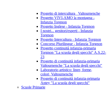
Progetto di intercultura_ Valtournenche
Progetto VIVI-AMO la montagna -
Infanzia Torgnon
Progetto Inglese - Infanzia Torgnon
I nostri... genitori/esperti - Infanzia
Torgnon
Progetto Intercultura - Infanzia Torgnon
Concorso Plurilingue - Infanzia Torgnon
Progetto continuità infanzia-primaria
Torgnon "La scuola degli specchi" A.S.22-
23
Progetto di continuità infanzia-primaria
Valtournenche "La scuola degli specchi"
Laboratorio artistico: linee, forme,
colori_Valtournenche
Progetto di continuità infanzia-primaria
Antey "La scuola degli specchi"
Scuole Primarie