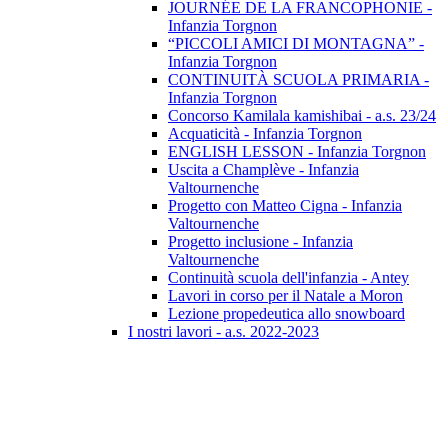
JOURNÉE DE LA FRANCOPHONIE -
Infanzia Torgnon
“PICCOLI AMICI DI MONTAGNA” -
Infanzia Torgnon
CONTINUITÀ SCUOLA PRIMARIA -
Infanzia Torgnon
Concorso Kamilala kamishibai - a.s. 23/24
Acquaticità - Infanzia Torgnon
ENGLISH LESSON - Infanzia Torgnon
Uscita a Champlève - Infanzia
Valtournenche
Progetto con Matteo Cigna - Infanzia
Valtournenche
Progetto inclusione - Infanzia
Valtournenche
Continuità scuola dell'infanzia - Antey
Lavori in corso per il Natale a Moron
Lezione propedeutica allo snowboard
I nostri lavori - a.s. 2022-2023