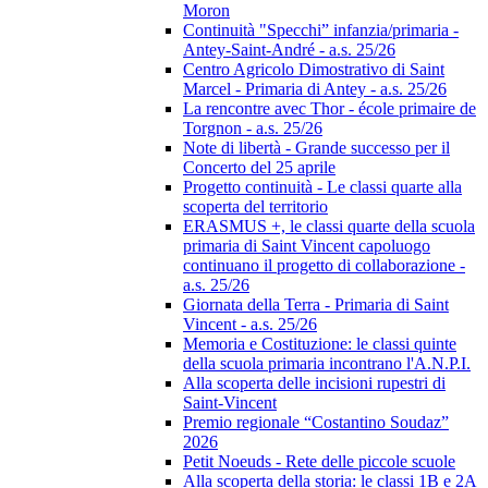
Moron
Continuità "Specchi” infanzia/primaria -
Antey-Saint-André - a.s. 25/26
Centro Agricolo Dimostrativo di Saint
Marcel - Primaria di Antey - a.s. 25/26
La rencontre avec Thor - école primaire de
Torgnon - a.s. 25/26
Note di libertà - Grande successo per il
Concerto del 25 aprile
Progetto continuità - Le classi quarte alla
scoperta del territorio
ERASMUS +, le classi quarte della scuola
primaria di Saint Vincent capoluogo
continuano il progetto di collaborazione -
a.s. 25/26
Giornata della Terra - Primaria di Saint
Vincent - a.s. 25/26
Memoria e Costituzione: le classi quinte
della scuola primaria incontrano l'A.N.P.I.
Alla scoperta delle incisioni rupestri di
Saint-Vincent
Premio regionale “Costantino Soudaz”
2026
Petit Noeuds - Rete delle piccole scuole
Alla scoperta della storia: le classi 1B e 2A