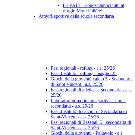
ID VALT - conosciamoci tutti al
rifugio Mont Fallère!
Attività sportive della scuola secondaria
Fasi regionali - rafting - a.s. 25/26
Fasi d’istituto - rafting - maggio 25
Giochi della gioventù calcio 5 - Secondaria
di Saint Vincent - a.s. 25/26
Fasi regionali di atletica – Secondaria - a.s.
25/26
Laboratori pomeridiani sportivi - scuola
secondaria - a.s. 25/26
Fasi d’istituto di calcio 5 - Secondaria di
Saint-Vincent - a.s. 25/26
Fasi regionali di Baseball 5 - secondaria di
Saint-Vincent - a.s. 25/26
Giochi della gioventù - Pallavolo - a.s.