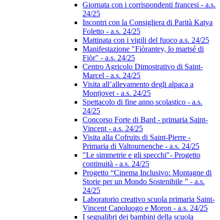
Giornata con i corrispondenti francesi - a.s.
24/25
Incontri con la Consigliera di Parità Katya
Foletto - a.s. 24/25
Mattinata con i vigili del fuoco a.s. 24/25
Manifestazione "Fiòrantey, lo martsé di
Fiòr" - a.s. 24/25
Centro Agricolo Dimostrativo di Saint-
Marcel - a.s. 24/25
Visita all’allevamento degli alpaca a
Montjovet - a.s. 24/25
Spettacolo di fine anno scolastico - a.s.
24/25
Concorso Forte di Bard - primaria Saint-
Vincent - a.s. 24/25
Visita alla Cofruits di Saint-Pierre -
Primaria di Valtournenche - a.s. 24/25
"Le simmetrie e gli specchi"- Progetto
continuità - a.s. 24/25
Progetto “Cinema Inclusivo: Montagne di
Storie per un Mondo Sostenibile ” - a.s.
24/25
Laboratorio creativo scuola primaria Saint-
Vincent Capoluogo e Moron - a.s. 24/25
I segnalibri dei bambini della scuola