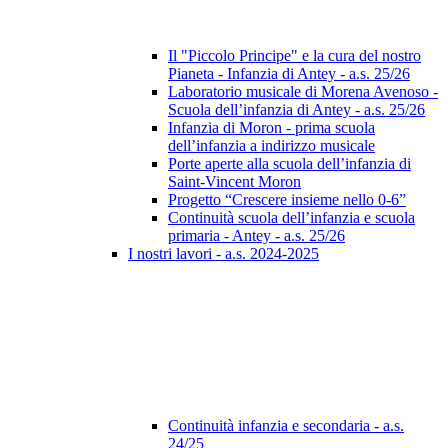
Il "Piccolo Principe" e la cura del nostro
Pianeta - Infanzia di Antey - a.s. 25/26
Laboratorio musicale di Morena Avenoso -
Scuola dell’infanzia di Antey - a.s. 25/26
Infanzia di Moron - prima scuola
dell’infanzia a indirizzo musicale
Porte aperte alla scuola dell’infanzia di
Saint-Vincent Moron
Progetto “Crescere insieme nello 0-6”
Continuità scuola dell’infanzia e scuola
primaria - Antey - a.s. 25/26
I nostri lavori - a.s. 2024-2025
Continuità infanzia e secondaria - a.s.
24/25