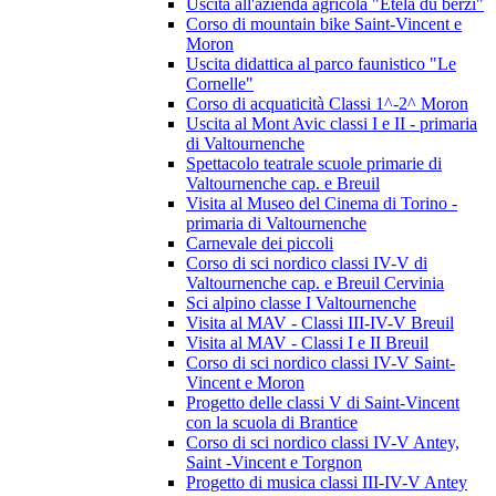
Uscita all'azienda agricola "Etela du berzi"
Corso di mountain bike Saint-Vincent e
Moron
Uscita didattica al parco faunistico "Le
Cornelle"
Corso di acquaticità Classi 1^-2^ Moron
Uscita al Mont Avic classi I e II - primaria
di Valtournenche
Spettacolo teatrale scuole primarie di
Valtournenche cap. e Breuil
Visita al Museo del Cinema di Torino -
primaria di Valtournenche
Carnevale dei piccoli
Corso di sci nordico classi IV-V di
Valtournenche cap. e Breuil Cervinia
Sci alpino classe I Valtournenche
Visita al MAV - Classi III-IV-V Breuil
Visita al MAV - Classi I e II Breuil
Corso di sci nordico classi IV-V Saint-
Vincent e Moron
Progetto delle classi V di Saint-Vincent
con la scuola di Brantice
Corso di sci nordico classi IV-V Antey,
Saint -Vincent e Torgnon
Progetto di musica classi III-IV-V Antey