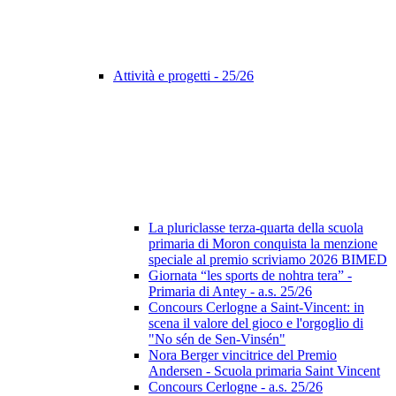
Attività e progetti - 25/26
La pluriclasse terza-quarta della scuola
primaria di Moron conquista la menzione
speciale al premio scriviamo 2026 BIMED
Giornata “les sports de nohtra tera” -
Primaria di Antey - a.s. 25/26
Concours Cerlogne a Saint-Vincent: in
scena il valore del gioco e l'orgoglio di
"No sén de Sen-Vinsén"
Nora Berger vincitrice del Premio
Andersen - Scuola primaria Saint Vincent
Concours Cerlogne - a.s. 25/26