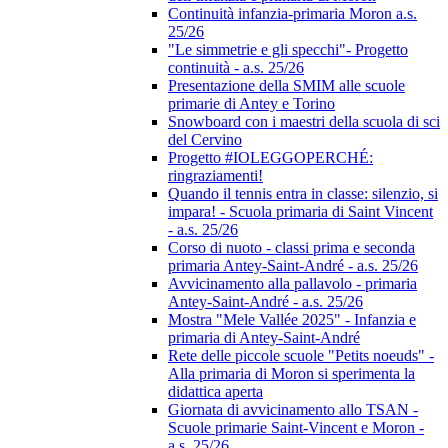
Continuità infanzia-primaria Moron a.s.
25/26
"Le simmetrie e gli specchi"- Progetto
continuità - a.s. 25/26
Presentazione della SMIM alle scuole
primarie di Antey e Torino
Snowboard con i maestri della scuola di sci
del Cervino
Progetto #IOLEGGOPERCHÉ:
ringraziamenti!
Quando il tennis entra in classe: silenzio, si
impara! - Scuola primaria di Saint Vincent
- a.s. 25/26
Corso di nuoto - classi prima e seconda
primaria Antey-Saint-André - a.s. 25/26
Avvicinamento alla pallavolo - primaria
Antey-Saint-André - a.s. 25/26
Mostra "Mele Vallée 2025" - Infanzia e
primaria di Antey-Saint-André
Rete delle piccole scuole "Petits noeuds" -
Alla primaria di Moron si sperimenta la
didattica aperta
Giornata di avvicinamento allo TSAN -
Scuole primarie Saint-Vincent e Moron -
a.s. 25/26