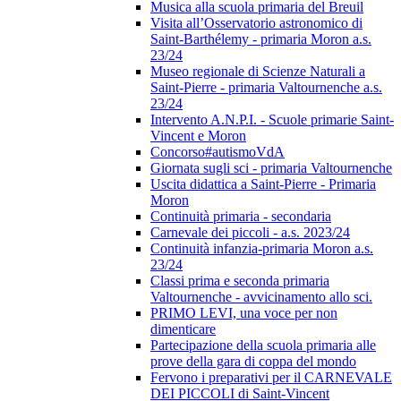
Musica alla scuola primaria del Breuil
Visita all’Osservatorio astronomico di
Saint-Barthélemy - primaria Moron a.s.
23/24
Museo regionale di Scienze Naturali a
Saint-Pierre - primaria Valtournenche a.s.
23/24
Intervento A.N.P.I. - Scuole primarie Saint-
Vincent e Moron
Concorso#autismoVdA
Giornata sugli sci - primaria Valtournenche
Uscita didattica a Saint-Pierre - Primaria
Moron
Continuità primaria - secondaria
Carnevale dei piccoli - a.s. 2023/24
Continuità infanzia-primaria Moron a.s.
23/24
Classi prima e seconda primaria
Valtournenche - avvicinamento allo sci.
PRIMO LEVI, una voce per non
dimenticare
Partecipazione della scuola primaria alle
prove della gara di coppa del mondo
Fervono i preparativi per il CARNEVALE
DEI PICCOLI di Saint-Vincent