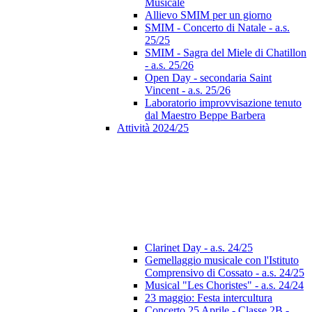
Musicale
Allievo SMIM per un giorno
SMIM - Concerto di Natale - a.s.
25/25
SMIM - Sagra del Miele di Chatillon
- a.s. 25/26
Open Day - secondaria Saint
Vincent - a.s. 25/26
Laboratorio improvvisazione tenuto
dal Maestro Beppe Barbera
Attività 2024/25
Clarinet Day - a.s. 24/25
Gemellaggio musicale con l'Istituto
Comprensivo di Cossato - a.s. 24/25
Musical "Les Choristes" - a.s. 24/24
23 maggio: Festa intercultura
Concerto 25 Aprile - Classe 2B -