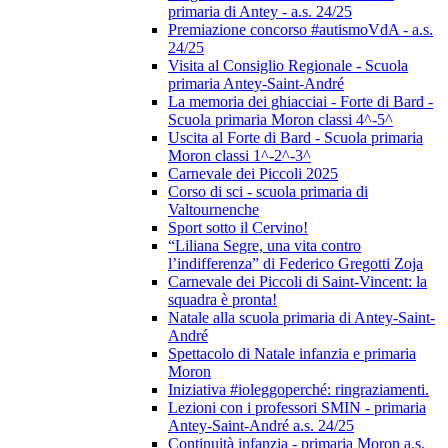
primaria di Antey - a.s. 24/25
Premiazione concorso #autismoVdA - a.s.
24/25
Visita al Consiglio Regionale - Scuola
primaria Antey-Saint-André
La memoria dei ghiacciai - Forte di Bard -
Scuola primaria Moron classi 4^-5^
Uscita al Forte di Bard - Scuola primaria
Moron classi 1^-2^-3^
Carnevale dei Piccoli 2025
Corso di sci - scuola primaria di
Valtournenche
Sport sotto il Cervino!
“Liliana Segre, una vita contro
l’indifferenza” di Federico Gregotti Zoja
Carnevale dei Piccoli di Saint-Vincent: la
squadra è pronta!
Natale alla scuola primaria di Antey-Saint-
André
Spettacolo di Natale infanzia e primaria
Moron
Iniziativa #ioleggoperché: ringraziamenti.
Lezioni con i professori SMIN - primaria
Antey-Saint-André a.s. 24/25
Continuità infanzia - primaria Moron a.s.