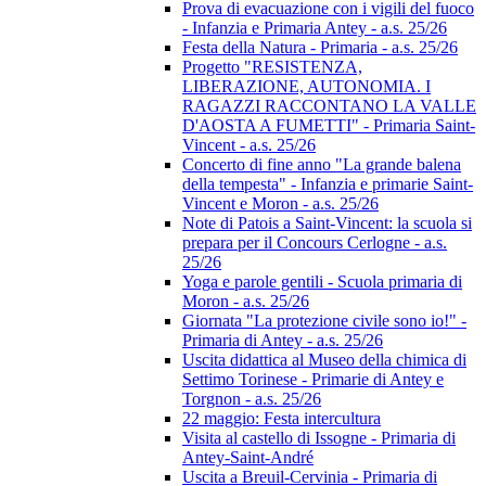
Prova di evacuazione con i vigili del fuoco
- Infanzia e Primaria Antey - a.s. 25/26
Festa della Natura - Primaria - a.s. 25/26
Progetto "RESISTENZA,
LIBERAZIONE, AUTONOMIA. I
RAGAZZI RACCONTANO LA VALLE
D'AOSTA A FUMETTI" - Primaria Saint-
Vincent - a.s. 25/26
Concerto di fine anno "La grande balena
della tempesta" - Infanzia e primarie Saint-
Vincent e Moron - a.s. 25/26
Note di Patois a Saint-Vincent: la scuola si
prepara per il Concours Cerlogne - a.s.
25/26
Yoga e parole gentili - Scuola primaria di
Moron - a.s. 25/26
Giornata "La protezione civile sono io!" -
Primaria di Antey - a.s. 25/26
Uscita didattica al Museo della chimica di
Settimo Torinese - Primarie di Antey e
Torgnon - a.s. 25/26
22 maggio: Festa intercultura
Visita al castello di Issogne - Primaria di
Antey-Saint-André
Uscita a Breuil-Cervinia - Primaria di