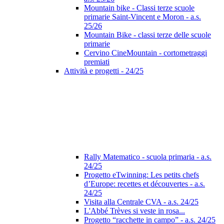
Mountain bike - Classi terze scuole
primarie Saint-Vincent e Moron - a.s.
25/26
Mountain Bike - classi terze delle scuole
primarie
Cervino CineMountain - cortometraggi
premiati
Attività e progetti - 24/25
Rally Matematico - scuola primaria - a.s.
24/25
Progetto eTwinning: Les petits chefs
d’Europe: recettes et découvertes - a.s.
24/25
Visita alla Centrale CVA - a.s. 24/25
L'Abbé Trèves si veste in rosa...
Progetto “racchette in campo” - a.s. 24/25