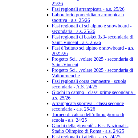
25/26
Fasi regionali arrampicata - a.s. 25/26
Laboratorio pomeridiano arrampicata
sportiva - a.s. 25/26
Fasi regionali di sci alpino e snowboard -
secondaria - a.s. 25/26
Fasi regionali di basket 3x3- secondaria di
Saint-Vincent - a.s. 25/26
Fasi d’istituto sci alpino e snowboard - a.s.
2025/26
Progetto Sci…volare 2025 - secondaria di
Saint-Vincent
Progetto Sci…volare 2025 - secondaria di
Valtournenche
Fasi regionali corsa campestre - scuola
secondaria - A.S. 24/25
Giochi in campo - classi prime secondaria -
a.s. 25/26
Arrampicata sportiva - classi seconde
secondaria - a.s. 25/26
Torneo di calcio dell’ultimo giorno di
scuola - a.s. 24/25
Giochi della gioventù - Fasi Nazionali -
Stadio Olimpico di Roma - a.s. 24/25
Fasi regionali di atletica - a.s. 24/25