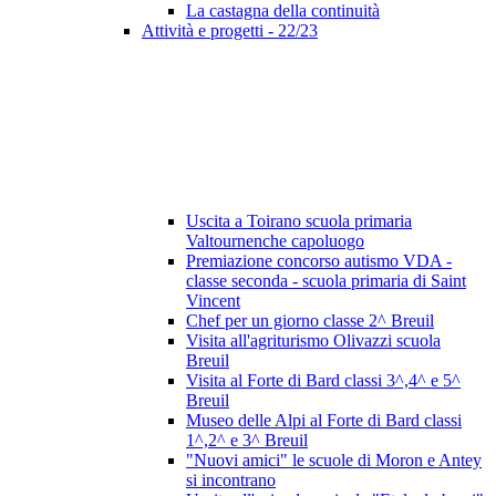
La castagna della continuità
Attività e progetti - 22/23
Uscita a Toirano scuola primaria
Valtournenche capoluogo
Premiazione concorso autismo VDA -
classe seconda - scuola primaria di Saint
Vincent
Chef per un giorno classe 2^ Breuil
Visita all'agriturismo Olivazzi scuola
Breuil
Visita al Forte di Bard classi 3^,4^ e 5^
Breuil
Museo delle Alpi al Forte di Bard classi
1^,2^ e 3^ Breuil
"Nuovi amici" le scuole di Moron e Antey
si incontrano