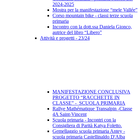
2024-2025
Mostra per la manifestazione “mele Vallée”
Corso mountain bike - classi terze scuola
primaria
Incontro con la dott.ssa Daniela Gionco,
autrice del libro “Libero”
Attività e progetti - 23/24
MANIFESTAZIONE CONCLUSIVA
PROGETTO “RACCHETTE IN
CLASSE” - SCUOLA PRIMARIA
Rallye Mathématique Transalpin -Classe
4A Saint-Vincent
Scuola primaria - Incontri con la
Consigliera di Parità Katya Foletto.
Gemellaggio scuola primaria Antey -
scuola primaria Castellinaldo D'Alba