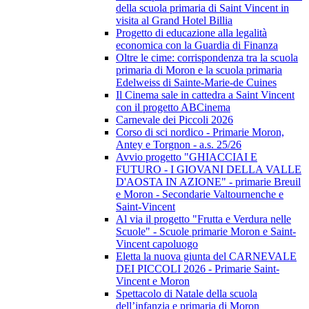
della scuola primaria di Saint Vincent in
visita al Grand Hotel Billia
Progetto di educazione alla legalità
economica con la Guardia di Finanza
Oltre le cime: corrispondenza tra la scuola
primaria di Moron e la scuola primaria
Edelweiss di Sainte-Marie-de Cuines
Il Cinema sale in cattedra a Saint Vincent
con il progetto ABCinema
Carnevale dei Piccoli 2026
Corso di sci nordico - Primarie Moron,
Antey e Torgnon - a.s. 25/26
Avvio progetto "GHIACCIAI E
FUTURO - I GIOVANI DELLA VALLE
D'AOSTA IN AZIONE" - primarie Breuil
e Moron - Secondarie Valtournenche e
Saint-Vincent
Al via il progetto "Frutta e Verdura nelle
Scuole" - Scuole primarie Moron e Saint-
Vincent capoluogo
Eletta la nuova giunta del CARNEVALE
DEI PICCOLI 2026 - Primarie Saint-
Vincent e Moron
Spettacolo di Natale della scuola
dell’infanzia e primaria di Moron