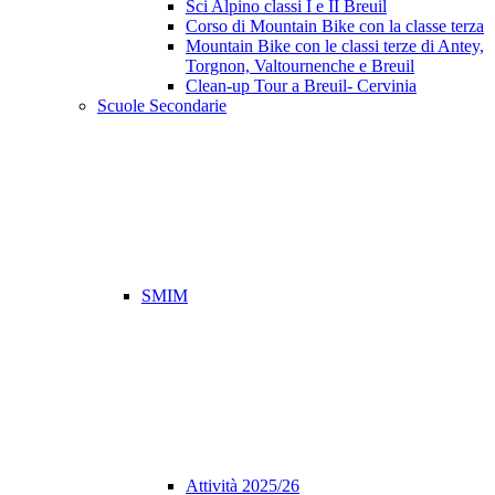
Sci Alpino classi I e II Breuil
Corso di Mountain Bike con la classe terza
Mountain Bike con le classi terze di Antey,
Torgnon, Valtournenche e Breuil
Clean-up Tour a Breuil- Cervinia
Scuole Secondarie
SMIM
Attività 2025/26