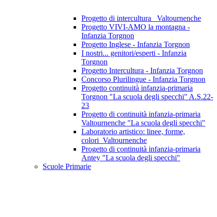
Progetto di intercultura_ Valtournenche
Progetto VIVI-AMO la montagna -
Infanzia Torgnon
Progetto Inglese - Infanzia Torgnon
I nostri... genitori/esperti - Infanzia
Torgnon
Progetto Intercultura - Infanzia Torgnon
Concorso Plurilingue - Infanzia Torgnon
Progetto continuità infanzia-primaria
Torgnon "La scuola degli specchi" A.S.22-
23
Progetto di continuità infanzia-primaria
Valtournenche "La scuola degli specchi"
Laboratorio artistico: linee, forme,
colori_Valtournenche
Progetto di continuità infanzia-primaria
Antey "La scuola degli specchi"
Scuole Primarie