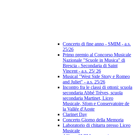
Concerto di fine anno - SMIM - a.s.
25/26
Primo premio al Concorso Musicale
Nazionale "Scuole in Musica" di
Brescia - Secondaria di Saint
Vincent - a.s. 25/ 26
Musical "West Side Story e Romeo
and Juliet" - a.s. 25/26
Incontro fra le classi di ottoni: scuola
secondaria Abbé Trèves, scuola
secondaria Martinet, Liceo
Musicale, Sfom e Conservatoire de
la Vallée d'Aoste
Clarinet Day
Concerto Giorno della Memoria
Laboratorio di chitarra presso Liceo
Musicale