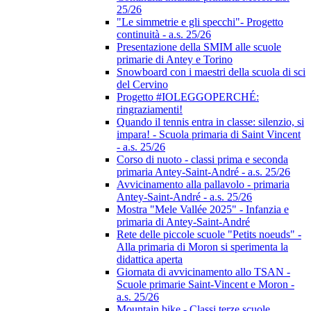
25/26
"Le simmetrie e gli specchi"- Progetto
continuità - a.s. 25/26
Presentazione della SMIM alle scuole
primarie di Antey e Torino
Snowboard con i maestri della scuola di sci
del Cervino
Progetto #IOLEGGOPERCHÉ:
ringraziamenti!
Quando il tennis entra in classe: silenzio, si
impara! - Scuola primaria di Saint Vincent
- a.s. 25/26
Corso di nuoto - classi prima e seconda
primaria Antey-Saint-André - a.s. 25/26
Avvicinamento alla pallavolo - primaria
Antey-Saint-André - a.s. 25/26
Mostra "Mele Vallée 2025" - Infanzia e
primaria di Antey-Saint-André
Rete delle piccole scuole "Petits noeuds" -
Alla primaria di Moron si sperimenta la
didattica aperta
Giornata di avvicinamento allo TSAN -
Scuole primarie Saint-Vincent e Moron -
a.s. 25/26
Mountain bike - Classi terze scuole