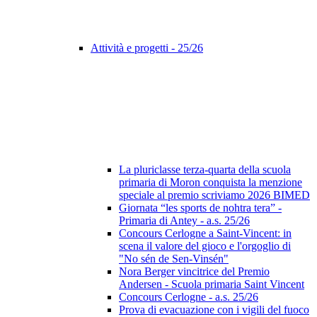
Attività e progetti - 25/26
La pluriclasse terza-quarta della scuola
primaria di Moron conquista la menzione
speciale al premio scriviamo 2026 BIMED
Giornata “les sports de nohtra tera” -
Primaria di Antey - a.s. 25/26
Concours Cerlogne a Saint-Vincent: in
scena il valore del gioco e l'orgoglio di
"No sén de Sen-Vinsén"
Nora Berger vincitrice del Premio
Andersen - Scuola primaria Saint Vincent
Concours Cerlogne - a.s. 25/26
Prova di evacuazione con i vigili del fuoco