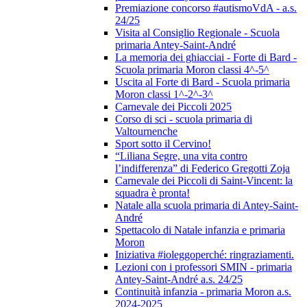
Premiazione concorso #autismoVdA - a.s.
24/25
Visita al Consiglio Regionale - Scuola
primaria Antey-Saint-André
La memoria dei ghiacciai - Forte di Bard -
Scuola primaria Moron classi 4^-5^
Uscita al Forte di Bard - Scuola primaria
Moron classi 1^-2^-3^
Carnevale dei Piccoli 2025
Corso di sci - scuola primaria di
Valtournenche
Sport sotto il Cervino!
“Liliana Segre, una vita contro
l’indifferenza” di Federico Gregotti Zoja
Carnevale dei Piccoli di Saint-Vincent: la
squadra è pronta!
Natale alla scuola primaria di Antey-Saint-
André
Spettacolo di Natale infanzia e primaria
Moron
Iniziativa #ioleggoperché: ringraziamenti.
Lezioni con i professori SMIN - primaria
Antey-Saint-André a.s. 24/25
Continuità infanzia - primaria Moron a.s.
2024-2025