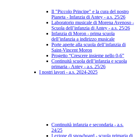
Il "Piccolo Principe" e la cura del nostro
Pianeta - Infanzia di Antey - a.s. 25/26
Laboratorio musicale di Morena Avenoso -
Scuola dell’infanzia di Antey - a.s. 25/26
Infanzia di Moron - prima scuola
dell’infanzia a indirizzo musicale
Porte aperte alla scuola dell’infanzia di
Saint-Vincent Moron
Progetto “Crescere insieme nello 0-6”
Continuità scuola dell’infanzia e scuola
primaria - Antey - a.s. 25/26
I nostri lavori - a.s. 2024-2025
Continuità infanzia e secondaria - a.s.
24/25
Lezione di snowboard - scuola primaria di