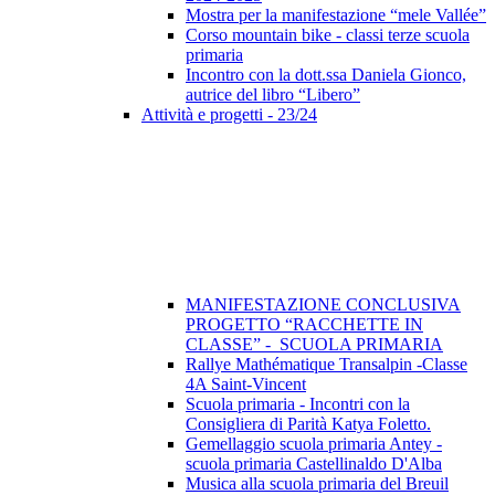
Mostra per la manifestazione “mele Vallée”
Corso mountain bike - classi terze scuola
primaria
Incontro con la dott.ssa Daniela Gionco,
autrice del libro “Libero”
Attività e progetti - 23/24
MANIFESTAZIONE CONCLUSIVA
PROGETTO “RACCHETTE IN
CLASSE” - SCUOLA PRIMARIA
Rallye Mathématique Transalpin -Classe
4A Saint-Vincent
Scuola primaria - Incontri con la
Consigliera di Parità Katya Foletto.
Gemellaggio scuola primaria Antey -
scuola primaria Castellinaldo D'Alba
Musica alla scuola primaria del Breuil