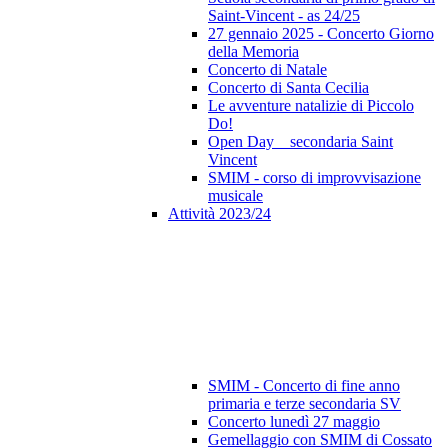
Saint-Vincent - as 24/25
27 gennaio 2025 - Concerto Giorno
della Memoria
Concerto di Natale
Concerto di Santa Cecilia
Le avventure natalizie di Piccolo
Do!
Open Day _ secondaria Saint
Vincent
SMIM - corso di improvvisazione
musicale
Attività 2023/24
SMIM - Concerto di fine anno
primaria e terze secondaria SV
Concerto lunedì 27 maggio
Gemellaggio con SMIM di Cossato