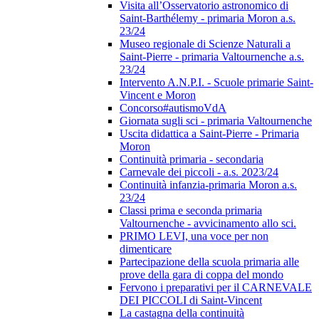
Visita all’Osservatorio astronomico di
Saint-Barthélemy - primaria Moron a.s.
23/24
Museo regionale di Scienze Naturali a
Saint-Pierre - primaria Valtournenche a.s.
23/24
Intervento A.N.P.I. - Scuole primarie Saint-
Vincent e Moron
Concorso#autismoVdA
Giornata sugli sci - primaria Valtournenche
Uscita didattica a Saint-Pierre - Primaria
Moron
Continuità primaria - secondaria
Carnevale dei piccoli - a.s. 2023/24
Continuità infanzia-primaria Moron a.s.
23/24
Classi prima e seconda primaria
Valtournenche - avvicinamento allo sci.
PRIMO LEVI, una voce per non
dimenticare
Partecipazione della scuola primaria alle
prove della gara di coppa del mondo
Fervono i preparativi per il CARNEVALE
DEI PICCOLI di Saint-Vincent
La castagna della continuità