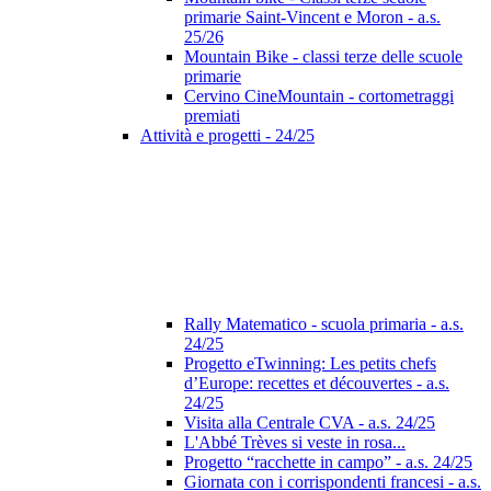
primarie Saint-Vincent e Moron - a.s.
25/26
Mountain Bike - classi terze delle scuole
primarie
Cervino CineMountain - cortometraggi
premiati
Attività e progetti - 24/25
Rally Matematico - scuola primaria - a.s.
24/25
Progetto eTwinning: Les petits chefs
d’Europe: recettes et découvertes - a.s.
24/25
Visita alla Centrale CVA - a.s. 24/25
L'Abbé Trèves si veste in rosa...
Progetto “racchette in campo” - a.s. 24/25
Giornata con i corrispondenti francesi - a.s.