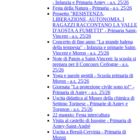
- Infanzia e Primaria Antey - a.s. 25/26
Festa della Natura - Primaria - a.s. 25/26
Progetto "RESISTENZA,
LIBERAZIONE, AUTONOMIA. I
RAGAZZI RACCONTANO LA VALLE
D'AOSTA A FUMETTI" - Primaria Saint-
Vincent - a.s. 25/26
Concerto di fine anno "La grande balena
della tempesta" - Infanzia e primarie Saint-
Vincent e Moron - a.s. 25/26
Note di Patois a Saint-Vincent: la scuola si
prepara per il Concours Cerlogne - a.s.
25/26
Yoga e parole gentili - Scuola primaria di
Moron - a.s. 25/26
Giornata "La protezione civile sono io!" -
Primaria di Antey - a.s. 25/26
Uscita didattica al Museo della chimica di
Settimo Torinese - Primarie di Antey e
Torgnon - a.s. 25/26
22 maggio: Festa intercultura
Visita al castello di Issogne - Primaria di
Antey-Saint-André
Uscita a Breuil-Cervinia - Primaria di
Moron