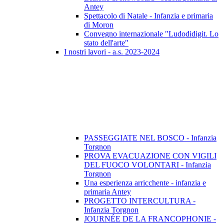
Antey
Spettacolo di Natale - Infanzia e primaria
di Moron
Convegno internazionale "Ludodidigit. Lo
stato dell'arte"
I nostri lavori - a.s. 2023-2024
PASSEGGIATE NEL BOSCO - Infanzia
Torgnon
PROVA EVACUAZIONE CON VIGILI
DEL FUOCO VOLONTARI - Infanzia
Torgnon
Una esperienza arricchente - infanzia e
primaria Antey
PROGETTO INTERCULTURA -
Infanzia Torgnon
JOURNÉE DE LA FRANCOPHONIE -