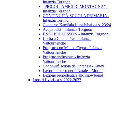
Infanzia Torgnon
“PICCOLI AMICI DI MONTAGNA” -
Infanzia Torgnon
CONTINUITÀ SCUOLA PRIMARIA -
Infanzia Torgnon
Concorso Kamilala kamishibai - a.s. 23/24
Acquaticità - Infanzia Torgnon
ENGLISH LESSON - Infanzia Torgnon
Uscita a Champlève - Infanzia
Valtournenche
Progetto con Matteo Cigna - Infanzia
Valtournenche
Progetto inclusione - Infanzia
Valtournenche
Continuità scuola dell'infanzia - Antey
Lavori in corso per il Natale a Moron
Lezione propedeutica allo snowboard
I nostri lavori - a.s. 2022-2023