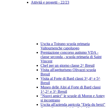
Attività e progetti - 22/23
Uscita a Toirano scuola primaria
Valtournenche capoluogo
Premiazione concorso autismo VDA -
classe seconda - scuola primaria di Saint
Vincent
Chef per un giorno classe 2^ Breuil
Visita all'agriturismo Olivazzi scuola
Breuil
Visita al Forte di Bard classi 3^,4^ e 5^
Breuil
Museo delle Alpi al Forte di Bard classi
1^,2^ e 3^ Breuil
"Nuovi amici" le scuole di Moron e Antey
si incontrano
Uscita all'azienda agricola "Etela du berzi"