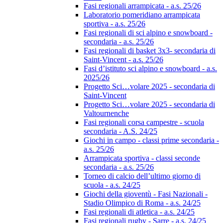
Fasi regionali arrampicata - a.s. 25/26
Laboratorio pomeridiano arrampicata
sportiva - a.s. 25/26
Fasi regionali di sci alpino e snowboard -
secondaria - a.s. 25/26
Fasi regionali di basket 3x3- secondaria di
Saint-Vincent - a.s. 25/26
Fasi d’istituto sci alpino e snowboard - a.s.
2025/26
Progetto Sci…volare 2025 - secondaria di
Saint-Vincent
Progetto Sci…volare 2025 - secondaria di
Valtournenche
Fasi regionali corsa campestre - scuola
secondaria - A.S. 24/25
Giochi in campo - classi prime secondaria -
a.s. 25/26
Arrampicata sportiva - classi seconde
secondaria - a.s. 25/26
Torneo di calcio dell’ultimo giorno di
scuola - a.s. 24/25
Giochi della gioventù - Fasi Nazionali -
Stadio Olimpico di Roma - a.s. 24/25
Fasi regionali di atletica - a.s. 24/25
Fasi regionali rugby - Sarre - a.s. 24/25