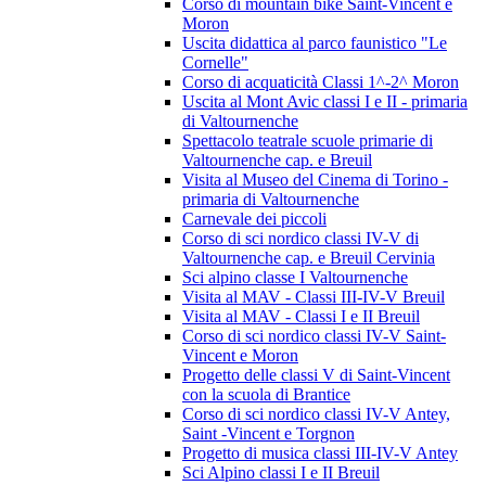
Corso di mountain bike Saint-Vincent e
Moron
Uscita didattica al parco faunistico "Le
Cornelle"
Corso di acquaticità Classi 1^-2^ Moron
Uscita al Mont Avic classi I e II - primaria
di Valtournenche
Spettacolo teatrale scuole primarie di
Valtournenche cap. e Breuil
Visita al Museo del Cinema di Torino -
primaria di Valtournenche
Carnevale dei piccoli
Corso di sci nordico classi IV-V di
Valtournenche cap. e Breuil Cervinia
Sci alpino classe I Valtournenche
Visita al MAV - Classi III-IV-V Breuil
Visita al MAV - Classi I e II Breuil
Corso di sci nordico classi IV-V Saint-
Vincent e Moron
Progetto delle classi V di Saint-Vincent
con la scuola di Brantice
Corso di sci nordico classi IV-V Antey,
Saint -Vincent e Torgnon
Progetto di musica classi III-IV-V Antey
Sci Alpino classi I e II Breuil