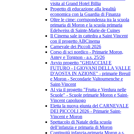
visita al Grand Hotel Billia
Progetto di educazione alla legalità
economica con la Guardia di Finanza
Oltre le cime: corrispondenza tra la scuola
primaria di Moron e la scuola primaria
Edelweiss di Sainte-Marie-de Cuines
Il Cinema sale in cattedra a Saint Vincent
con il progetto ABCinema
Carnevale dei Piccoli 2026
Corso di sci nordico - Primarie Moron,
Antey e Torgnon - a.s. 25/26
Avvio progetto "GHIACCIAI E
FUTURO - I GIOVANI DELLA VALLE
D'AOSTA IN AZIONE" - primarie Breuil
e Moron - Secondarie Valtournenche e
Saint-Vincent
Al via il progetto "Frutta e Verdura nelle
Scuole" - Scuole primarie Moron e Saint-
Vincent capoluogo
Eletta la nuova giunta del CARNEVALE
DEI PICCOLI 2026 - Primarie Saint-
Vincent e Moron
Spettacolo di Natale della scuola
dell’infanzia e primaria di Moron
Continuità infanzia-primaria Moron a.s.