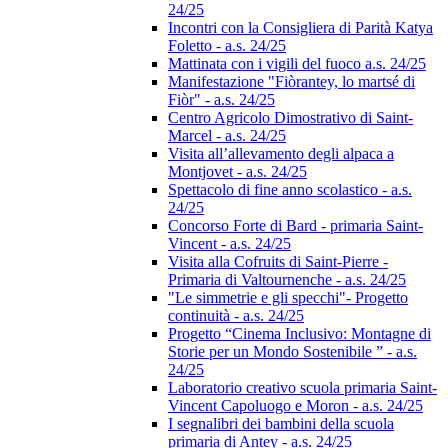
24/25
Incontri con la Consigliera di Parità Katya
Foletto - a.s. 24/25
Mattinata con i vigili del fuoco a.s. 24/25
Manifestazione "Fiòrantey, lo martsé di
Fiòr" - a.s. 24/25
Centro Agricolo Dimostrativo di Saint-
Marcel - a.s. 24/25
Visita all’allevamento degli alpaca a
Montjovet - a.s. 24/25
Spettacolo di fine anno scolastico - a.s.
24/25
Concorso Forte di Bard - primaria Saint-
Vincent - a.s. 24/25
Visita alla Cofruits di Saint-Pierre -
Primaria di Valtournenche - a.s. 24/25
"Le simmetrie e gli specchi"- Progetto
continuità - a.s. 24/25
Progetto “Cinema Inclusivo: Montagne di
Storie per un Mondo Sostenibile ” - a.s.
24/25
Laboratorio creativo scuola primaria Saint-
Vincent Capoluogo e Moron - a.s. 24/25
I segnalibri dei bambini della scuola
primaria di Antey - a.s. 24/25