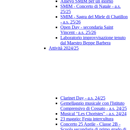
Allievo SMIM per un giorno
SMIM - Concerto di Natale - a.s.
25/25
SMIM - Sagra del Miele di Chatillon
- a.s. 25/26
Open Day - secondaria Saint
Vincent - a.s. 25/26
Laboratorio improvvisazione tenuto
dal Maestro Beppe Barbera
Attività 2024/25
Clarinet Day - a.s. 24/25
Gemellaggio musicale con l'Istituto
Comprensivo di Cossato - a.s. 24/25
Musical "Les Choristes" - a.s. 24/24
23 maggio: Festa intercultura
Concerto 25 Aprile - Classe 2B -
Scuola secondaria di primo grado di