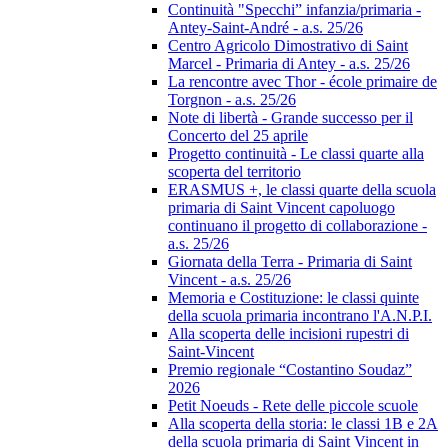
Continuità "Specchi” infanzia/primaria -
Antey-Saint-André - a.s. 25/26
Centro Agricolo Dimostrativo di Saint
Marcel - Primaria di Antey - a.s. 25/26
La rencontre avec Thor - école primaire de
Torgnon - a.s. 25/26
Note di libertà - Grande successo per il
Concerto del 25 aprile
Progetto continuità - Le classi quarte alla
scoperta del territorio
ERASMUS +, le classi quarte della scuola
primaria di Saint Vincent capoluogo
continuano il progetto di collaborazione -
a.s. 25/26
Giornata della Terra - Primaria di Saint
Vincent - a.s. 25/26
Memoria e Costituzione: le classi quinte
della scuola primaria incontrano l'A.N.P.I.
Alla scoperta delle incisioni rupestri di
Saint-Vincent
Premio regionale “Costantino Soudaz”
2026
Petit Noeuds - Rete delle piccole scuole
Alla scoperta della storia: le classi 1B e 2A
della scuola primaria di Saint Vincent in