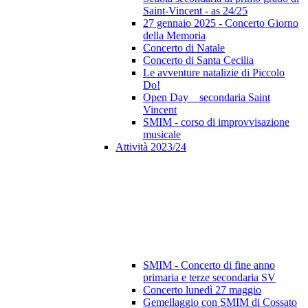
Saint-Vincent - as 24/25
27 gennaio 2025 - Concerto Giorno
della Memoria
Concerto di Natale
Concerto di Santa Cecilia
Le avventure natalizie di Piccolo
Do!
Open Day _ secondaria Saint
Vincent
SMIM - corso di improvvisazione
musicale
Attività 2023/24
SMIM - Concerto di fine anno
primaria e terze secondaria SV
Concerto lunedì 27 maggio
Gemellaggio con SMIM di Cossato