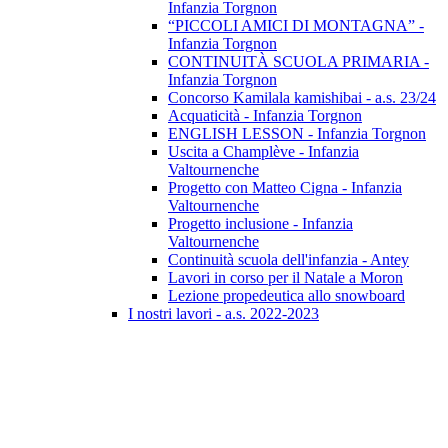
Infanzia Torgnon
“PICCOLI AMICI DI MONTAGNA” -
Infanzia Torgnon
CONTINUITÀ SCUOLA PRIMARIA -
Infanzia Torgnon
Concorso Kamilala kamishibai - a.s. 23/24
Acquaticità - Infanzia Torgnon
ENGLISH LESSON - Infanzia Torgnon
Uscita a Champlève - Infanzia
Valtournenche
Progetto con Matteo Cigna - Infanzia
Valtournenche
Progetto inclusione - Infanzia
Valtournenche
Continuità scuola dell'infanzia - Antey
Lavori in corso per il Natale a Moron
Lezione propedeutica allo snowboard
I nostri lavori - a.s. 2022-2023