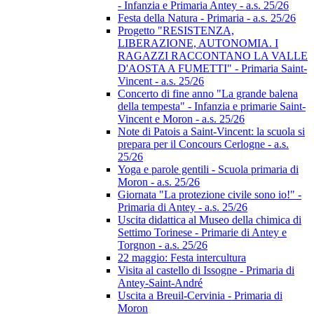
- Infanzia e Primaria Antey - a.s. 25/26
Festa della Natura - Primaria - a.s. 25/26
Progetto "RESISTENZA,
LIBERAZIONE, AUTONOMIA. I
RAGAZZI RACCONTANO LA VALLE
D'AOSTA A FUMETTI" - Primaria Saint-
Vincent - a.s. 25/26
Concerto di fine anno "La grande balena
della tempesta" - Infanzia e primarie Saint-
Vincent e Moron - a.s. 25/26
Note di Patois a Saint-Vincent: la scuola si
prepara per il Concours Cerlogne - a.s.
25/26
Yoga e parole gentili - Scuola primaria di
Moron - a.s. 25/26
Giornata "La protezione civile sono io!" -
Primaria di Antey - a.s. 25/26
Uscita didattica al Museo della chimica di
Settimo Torinese - Primarie di Antey e
Torgnon - a.s. 25/26
22 maggio: Festa intercultura
Visita al castello di Issogne - Primaria di
Antey-Saint-André
Uscita a Breuil-Cervinia - Primaria di
Moron