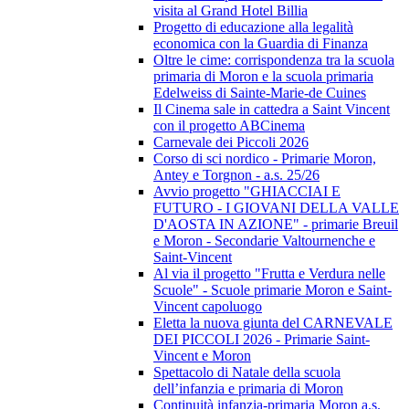
visita al Grand Hotel Billia
Progetto di educazione alla legalità
economica con la Guardia di Finanza
Oltre le cime: corrispondenza tra la scuola
primaria di Moron e la scuola primaria
Edelweiss di Sainte-Marie-de Cuines
Il Cinema sale in cattedra a Saint Vincent
con il progetto ABCinema
Carnevale dei Piccoli 2026
Corso di sci nordico - Primarie Moron,
Antey e Torgnon - a.s. 25/26
Avvio progetto "GHIACCIAI E
FUTURO - I GIOVANI DELLA VALLE
D'AOSTA IN AZIONE" - primarie Breuil
e Moron - Secondarie Valtournenche e
Saint-Vincent
Al via il progetto "Frutta e Verdura nelle
Scuole" - Scuole primarie Moron e Saint-
Vincent capoluogo
Eletta la nuova giunta del CARNEVALE
DEI PICCOLI 2026 - Primarie Saint-
Vincent e Moron
Spettacolo di Natale della scuola
dell’infanzia e primaria di Moron
Continuità infanzia-primaria Moron a.s.