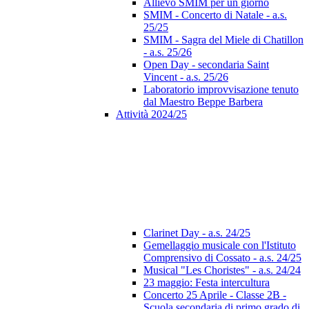
Allievo SMIM per un giorno
SMIM - Concerto di Natale - a.s.
25/25
SMIM - Sagra del Miele di Chatillon
- a.s. 25/26
Open Day - secondaria Saint
Vincent - a.s. 25/26
Laboratorio improvvisazione tenuto
dal Maestro Beppe Barbera
Attività 2024/25
Clarinet Day - a.s. 24/25
Gemellaggio musicale con l'Istituto
Comprensivo di Cossato - a.s. 24/25
Musical "Les Choristes" - a.s. 24/24
23 maggio: Festa intercultura
Concerto 25 Aprile - Classe 2B -
Scuola secondaria di primo grado di