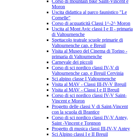
Corso di mountain bike Saint-Vincent e
Moron
Uscita didattica al parco faunistico "Le
Cornelle"
Corso di acquaticità Classi 1^-2^ Moron
Uscita al Mont Avic classi I e II - primaria
di Valtournenche
Spettacolo teatrale scuole primarie di
Valtournenche cap. e Breuil
Visita al Museo del Cinema di Torino -
primaria di Valtournenche
Carnevale dei piccoli
Corso di sci nordico classi IV-V di
Valtournenche cap. e Breuil Cervinia
Sci alpino classe I Valtournenche
Visita al MAV - Classi III-IV-V Breuil
Visita al MAV - Classi I e II Breuil
Corso di sci nordico classi IV-V Saint-
Vincent e Moron
Progetto delle classi V di Saint-Vincent
con la scuola di Brantice
Corso di sci nordico classi IV-V Antey,
Saint -Vincent e Torgnon
Progetto di musica classi III-IV-V Antey
Sci Alpino classi I e II Breuil