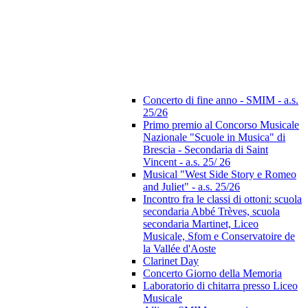
Concerto di fine anno - SMIM - a.s.
25/26
Primo premio al Concorso Musicale
Nazionale "Scuole in Musica" di
Brescia - Secondaria di Saint
Vincent - a.s. 25/ 26
Musical "West Side Story e Romeo
and Juliet" - a.s. 25/26
Incontro fra le classi di ottoni: scuola
secondaria Abbé Trèves, scuola
secondaria Martinet, Liceo
Musicale, Sfom e Conservatoire de
la Vallée d'Aoste
Clarinet Day
Concerto Giorno della Memoria
Laboratorio di chitarra presso Liceo
Musicale