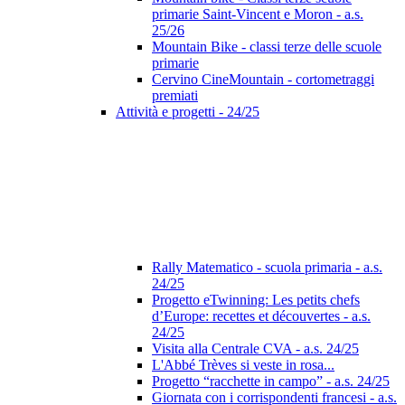
primarie Saint-Vincent e Moron - a.s.
25/26
Mountain Bike - classi terze delle scuole
primarie
Cervino CineMountain - cortometraggi
premiati
Attività e progetti - 24/25
Rally Matematico - scuola primaria - a.s.
24/25
Progetto eTwinning: Les petits chefs
d’Europe: recettes et découvertes - a.s.
24/25
Visita alla Centrale CVA - a.s. 24/25
L'Abbé Trèves si veste in rosa...
Progetto “racchette in campo” - a.s. 24/25
Giornata con i corrispondenti francesi - a.s.