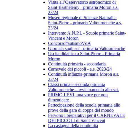
Visita all’Osservatorio astronomico di
Saint-Barthélemy - primaria Moron a.s.
23/24
Museo regionale di Scienze Naturali a
Saint-Pierre - primaria Valtournenche a.s.
23/24
Intervento A.N.P.I. - Scuole primarie Saint-
Vincent e Moron
Concorso#autismoVdA
Giornata sugli sci - primaria Valtournenche
Uscita didattica a Saint-Pierre - Primaria
Moron
Continuità primaria - secondaria
Carnevale dei piccoli - a.s. 2023/24
Continuità infanzia-primaria Moron a.s.
23/24
Classi prima e seconda primaria
Valtournenche - avvicinamento allo sci.
PRIMO LEVI, una voce per non
dimenticare
Partecipazione della scuola primaria alle
prove della gara di coppa del mondo
Fervono i preparativi per il CARNEVALE
DEI PICCOLI di Saint-Vincent
La castagna della continuità