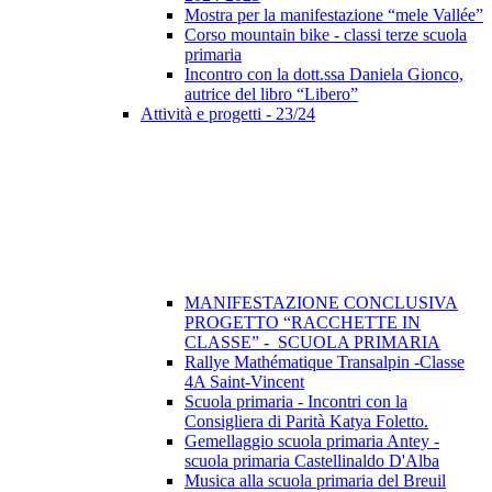
Mostra per la manifestazione “mele Vallée”
Corso mountain bike - classi terze scuola
primaria
Incontro con la dott.ssa Daniela Gionco,
autrice del libro “Libero”
Attività e progetti - 23/24
MANIFESTAZIONE CONCLUSIVA
PROGETTO “RACCHETTE IN
CLASSE” - SCUOLA PRIMARIA
Rallye Mathématique Transalpin -Classe
4A Saint-Vincent
Scuola primaria - Incontri con la
Consigliera di Parità Katya Foletto.
Gemellaggio scuola primaria Antey -
scuola primaria Castellinaldo D'Alba
Musica alla scuola primaria del Breuil