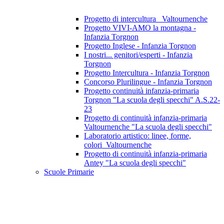
Progetto di intercultura_ Valtournenche
Progetto VIVI-AMO la montagna -
Infanzia Torgnon
Progetto Inglese - Infanzia Torgnon
I nostri... genitori/esperti - Infanzia
Torgnon
Progetto Intercultura - Infanzia Torgnon
Concorso Plurilingue - Infanzia Torgnon
Progetto continuità infanzia-primaria
Torgnon "La scuola degli specchi" A.S.22-
23
Progetto di continuità infanzia-primaria
Valtournenche "La scuola degli specchi"
Laboratorio artistico: linee, forme,
colori_Valtournenche
Progetto di continuità infanzia-primaria
Antey "La scuola degli specchi"
Scuole Primarie