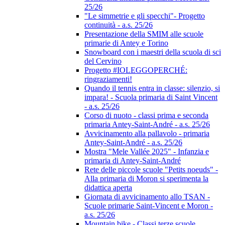
25/26
"Le simmetrie e gli specchi"- Progetto
continuità - a.s. 25/26
Presentazione della SMIM alle scuole
primarie di Antey e Torino
Snowboard con i maestri della scuola di sci
del Cervino
Progetto #IOLEGGOPERCHÉ:
ringraziamenti!
Quando il tennis entra in classe: silenzio, si
impara! - Scuola primaria di Saint Vincent
- a.s. 25/26
Corso di nuoto - classi prima e seconda
primaria Antey-Saint-André - a.s. 25/26
Avvicinamento alla pallavolo - primaria
Antey-Saint-André - a.s. 25/26
Mostra "Mele Vallée 2025" - Infanzia e
primaria di Antey-Saint-André
Rete delle piccole scuole "Petits noeuds" -
Alla primaria di Moron si sperimenta la
didattica aperta
Giornata di avvicinamento allo TSAN -
Scuole primarie Saint-Vincent e Moron -
a.s. 25/26
Mountain bike - Classi terze scuole