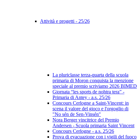
Attività e progetti - 25/26
La pluriclasse terza-quarta della scuola
primaria di Moron conquista la menzione
speciale al premio scriviamo 2026 BIMED
Giornata “les sports de nohtra tera” -
Primaria di Antey - a.s. 25/26
Concours Cerlogne a Saint-Vincent: in
scena il valore del gioco e l'orgoglio di
"No sén de Sen-Vinsén"
Nora Berger vincitrice del Premio
Andersen - Scuola primaria Saint Vincent
Concours Cerlogne - a.s. 25/26
Prova di evacuazione con i vigili del fuoco