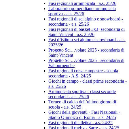
Fasi regionali arrampicata - a.s. 25/26
Laboratorio pomeridiano arrampicata
sportiva - a.s. 25/26
Fasi regionali di sci alpino e snowboard -
secondaria - a.s. 25/26
Fasi regionali di basket 3x3- secondaria di
Saint-Vincent - a.s. 25/26
Fasi d’istituto sci alpino e snowboard - a.s.
2025/26
Progetto Sci…volare 2025 - secondaria di
Saint-Vincent
Progetto Sci…volare 2025 - secondaria di
Valtournenche
Fasi regionali corsa campestre - scuola
secondaria - A.S. 24/25
Giochi in campo - classi prime secondaria -
a.s. 25/26
Arrampicata sportiva - classi seconde
secondaria - a.s. 25/26
Torneo di calcio dell’ultimo giorno di
scuola - a.s. 24/25
Giochi della gioventù - Fasi Nazionali -
Stadio Olimpico di Roma - a.s. 24/25
Fasi regionali di atletica - a.s. 24/25
Fasi regionali rugby - Sarre - a.s. 24/25