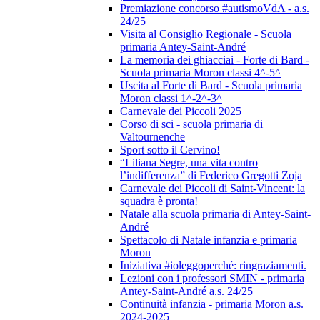
Premiazione concorso #autismoVdA - a.s.
24/25
Visita al Consiglio Regionale - Scuola
primaria Antey-Saint-André
La memoria dei ghiacciai - Forte di Bard -
Scuola primaria Moron classi 4^-5^
Uscita al Forte di Bard - Scuola primaria
Moron classi 1^-2^-3^
Carnevale dei Piccoli 2025
Corso di sci - scuola primaria di
Valtournenche
Sport sotto il Cervino!
“Liliana Segre, una vita contro
l’indifferenza” di Federico Gregotti Zoja
Carnevale dei Piccoli di Saint-Vincent: la
squadra è pronta!
Natale alla scuola primaria di Antey-Saint-
André
Spettacolo di Natale infanzia e primaria
Moron
Iniziativa #ioleggoperché: ringraziamenti.
Lezioni con i professori SMIN - primaria
Antey-Saint-André a.s. 24/25
Continuità infanzia - primaria Moron a.s.
2024-2025