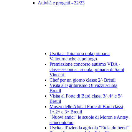
Attività e progetti - 22/23
Uscita a Toirano scuola primaria
Valtournenche capoluogo
Premiazione concorso autismo VDA -
classe seconda - scuola primaria di Saint
Vincent
Chef per un giorno classe 2^ Breuil
Visita all'agriturismo Olivazzi scuola
Breuil
Visita al Forte di Bard classi 3^,4^ e 5^
Breuil
Museo delle Alpi al Forte di Bard classi
1^,2^ e 3^ Breuil
"Nuovi amici" le scuole di Moron e Antey
si incontrano
Uscita all'azienda agricola "Etela du berzi"