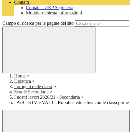
Contatti
Contatti - URP Segreteria
Modulo richiesta informazioni
Campo di ricerca per le pagine del sito
Home
>
Didattica
>
I progetti delle classi
>
Scuole Secondarie
>
I nostri lavori 2020/21 - Secondaria
>
I A/B - STV e VALT - Robotica educativa con le classi prime