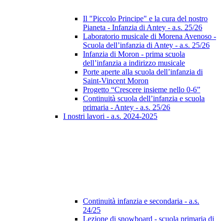
Il "Piccolo Principe" e la cura del nostro
Pianeta - Infanzia di Antey - a.s. 25/26
Laboratorio musicale di Morena Avenoso -
Scuola dell’infanzia di Antey - a.s. 25/26
Infanzia di Moron - prima scuola
dell’infanzia a indirizzo musicale
Porte aperte alla scuola dell’infanzia di
Saint-Vincent Moron
Progetto “Crescere insieme nello 0-6”
Continuità scuola dell’infanzia e scuola
primaria - Antey - a.s. 25/26
I nostri lavori - a.s. 2024-2025
Continuità infanzia e secondaria - a.s.
24/25
Lezione di snowboard - scuola primaria di