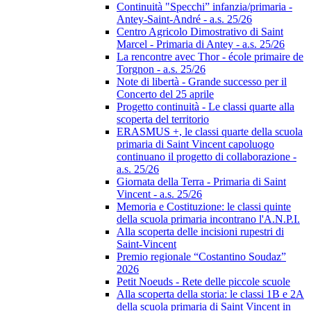
Continuità "Specchi” infanzia/primaria -
Antey-Saint-André - a.s. 25/26
Centro Agricolo Dimostrativo di Saint
Marcel - Primaria di Antey - a.s. 25/26
La rencontre avec Thor - école primaire de
Torgnon - a.s. 25/26
Note di libertà - Grande successo per il
Concerto del 25 aprile
Progetto continuità - Le classi quarte alla
scoperta del territorio
ERASMUS +, le classi quarte della scuola
primaria di Saint Vincent capoluogo
continuano il progetto di collaborazione -
a.s. 25/26
Giornata della Terra - Primaria di Saint
Vincent - a.s. 25/26
Memoria e Costituzione: le classi quinte
della scuola primaria incontrano l'A.N.P.I.
Alla scoperta delle incisioni rupestri di
Saint-Vincent
Premio regionale “Costantino Soudaz”
2026
Petit Noeuds - Rete delle piccole scuole
Alla scoperta della storia: le classi 1B e 2A
della scuola primaria di Saint Vincent in