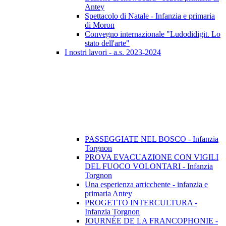
Antey
Spettacolo di Natale - Infanzia e primaria
di Moron
Convegno internazionale "Ludodidigit. Lo
stato dell'arte"
I nostri lavori - a.s. 2023-2024
PASSEGGIATE NEL BOSCO - Infanzia
Torgnon
PROVA EVACUAZIONE CON VIGILI
DEL FUOCO VOLONTARI - Infanzia
Torgnon
Una esperienza arricchente - infanzia e
primaria Antey
PROGETTO INTERCULTURA -
Infanzia Torgnon
JOURNÉE DE LA FRANCOPHONIE -