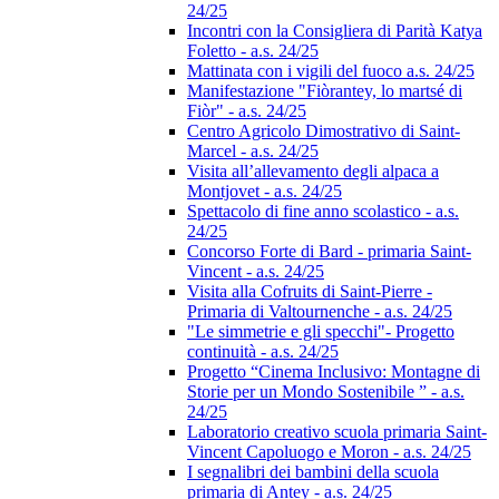
24/25
Incontri con la Consigliera di Parità Katya
Foletto - a.s. 24/25
Mattinata con i vigili del fuoco a.s. 24/25
Manifestazione "Fiòrantey, lo martsé di
Fiòr" - a.s. 24/25
Centro Agricolo Dimostrativo di Saint-
Marcel - a.s. 24/25
Visita all’allevamento degli alpaca a
Montjovet - a.s. 24/25
Spettacolo di fine anno scolastico - a.s.
24/25
Concorso Forte di Bard - primaria Saint-
Vincent - a.s. 24/25
Visita alla Cofruits di Saint-Pierre -
Primaria di Valtournenche - a.s. 24/25
"Le simmetrie e gli specchi"- Progetto
continuità - a.s. 24/25
Progetto “Cinema Inclusivo: Montagne di
Storie per un Mondo Sostenibile ” - a.s.
24/25
Laboratorio creativo scuola primaria Saint-
Vincent Capoluogo e Moron - a.s. 24/25
I segnalibri dei bambini della scuola
primaria di Antey - a.s. 24/25