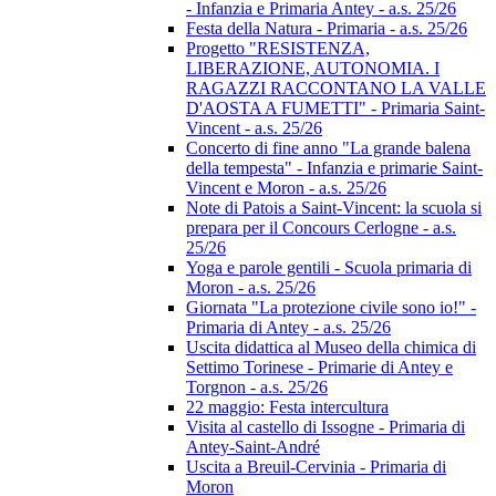
- Infanzia e Primaria Antey - a.s. 25/26
Festa della Natura - Primaria - a.s. 25/26
Progetto "RESISTENZA,
LIBERAZIONE, AUTONOMIA. I
RAGAZZI RACCONTANO LA VALLE
D'AOSTA A FUMETTI" - Primaria Saint-
Vincent - a.s. 25/26
Concerto di fine anno "La grande balena
della tempesta" - Infanzia e primarie Saint-
Vincent e Moron - a.s. 25/26
Note di Patois a Saint-Vincent: la scuola si
prepara per il Concours Cerlogne - a.s.
25/26
Yoga e parole gentili - Scuola primaria di
Moron - a.s. 25/26
Giornata "La protezione civile sono io!" -
Primaria di Antey - a.s. 25/26
Uscita didattica al Museo della chimica di
Settimo Torinese - Primarie di Antey e
Torgnon - a.s. 25/26
22 maggio: Festa intercultura
Visita al castello di Issogne - Primaria di
Antey-Saint-André
Uscita a Breuil-Cervinia - Primaria di
Moron