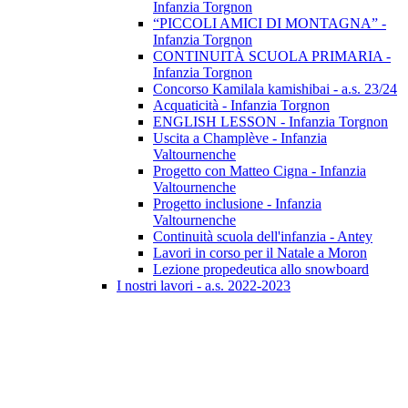
Infanzia Torgnon
“PICCOLI AMICI DI MONTAGNA” -
Infanzia Torgnon
CONTINUITÀ SCUOLA PRIMARIA -
Infanzia Torgnon
Concorso Kamilala kamishibai - a.s. 23/24
Acquaticità - Infanzia Torgnon
ENGLISH LESSON - Infanzia Torgnon
Uscita a Champlève - Infanzia
Valtournenche
Progetto con Matteo Cigna - Infanzia
Valtournenche
Progetto inclusione - Infanzia
Valtournenche
Continuità scuola dell'infanzia - Antey
Lavori in corso per il Natale a Moron
Lezione propedeutica allo snowboard
I nostri lavori - a.s. 2022-2023