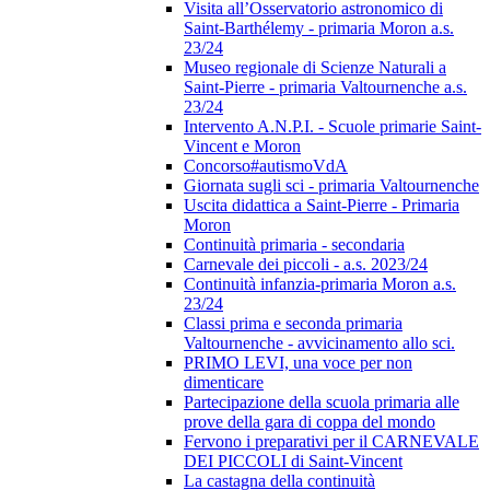
Visita all’Osservatorio astronomico di
Saint-Barthélemy - primaria Moron a.s.
23/24
Museo regionale di Scienze Naturali a
Saint-Pierre - primaria Valtournenche a.s.
23/24
Intervento A.N.P.I. - Scuole primarie Saint-
Vincent e Moron
Concorso#autismoVdA
Giornata sugli sci - primaria Valtournenche
Uscita didattica a Saint-Pierre - Primaria
Moron
Continuità primaria - secondaria
Carnevale dei piccoli - a.s. 2023/24
Continuità infanzia-primaria Moron a.s.
23/24
Classi prima e seconda primaria
Valtournenche - avvicinamento allo sci.
PRIMO LEVI, una voce per non
dimenticare
Partecipazione della scuola primaria alle
prove della gara di coppa del mondo
Fervono i preparativi per il CARNEVALE
DEI PICCOLI di Saint-Vincent
La castagna della continuità