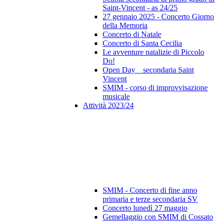
Saint-Vincent - as 24/25
27 gennaio 2025 - Concerto Giorno
della Memoria
Concerto di Natale
Concerto di Santa Cecilia
Le avventure natalizie di Piccolo
Do!
Open Day _ secondaria Saint
Vincent
SMIM - corso di improvvisazione
musicale
Attività 2023/24
SMIM - Concerto di fine anno
primaria e terze secondaria SV
Concerto lunedì 27 maggio
Gemellaggio con SMIM di Cossato