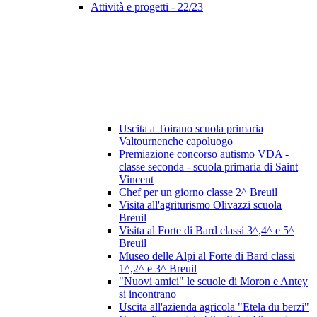
Attività e progetti - 22/23
Uscita a Toirano scuola primaria
Valtournenche capoluogo
Premiazione concorso autismo VDA -
classe seconda - scuola primaria di Saint
Vincent
Chef per un giorno classe 2^ Breuil
Visita all'agriturismo Olivazzi scuola
Breuil
Visita al Forte di Bard classi 3^,4^ e 5^
Breuil
Museo delle Alpi al Forte di Bard classi
1^,2^ e 3^ Breuil
"Nuovi amici" le scuole di Moron e Antey
si incontrano
Uscita all'azienda agricola "Etela du berzi"