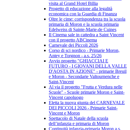
visita al Grand Hotel Billia
Progetto di educazione alla legalità
economica con la Guardia di Finanza
Oltre le cime: corrispondenza tra la scuola
primaria di Moron e la scuola primaria
Edelweiss di Sainte-Marie-de Cuines
Il Cinema sale in cattedra a Saint Vincent
con il progetto ABCinema
Carnevale dei Piccoli 2026
Corso di sci nordico - Primarie Moron,
Antey e Torgnon - a.s. 25/26
Avvio progetto "GHIACCIAI E
FUTURO - I GIOVANI DELLA VALLE
D'AOSTA IN AZIONE" - primarie Breuil
e Moron - Secondarie Valtournenche e
Saint-Vincent
Al via il progetto "Frutta e Verdura nelle
Scuole" - Scuole primarie Moron e Saint-
Vincent capoluogo
Eletta la nuova giunta del CARNEVALE
DEI PICCOLI 2026 - Primarie Saint-
Vincent e Moron
Spettacolo di Natale della scuola
dell’infanzia e primaria di Moron
Continuità infanzia-primaria Moron a.s.