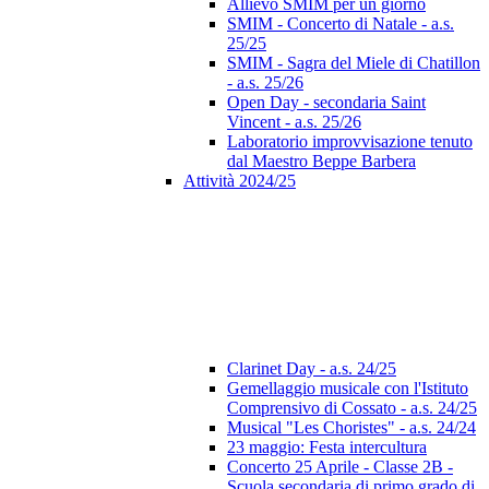
Allievo SMIM per un giorno
SMIM - Concerto di Natale - a.s.
25/25
SMIM - Sagra del Miele di Chatillon
- a.s. 25/26
Open Day - secondaria Saint
Vincent - a.s. 25/26
Laboratorio improvvisazione tenuto
dal Maestro Beppe Barbera
Attività 2024/25
Clarinet Day - a.s. 24/25
Gemellaggio musicale con l'Istituto
Comprensivo di Cossato - a.s. 24/25
Musical "Les Choristes" - a.s. 24/24
23 maggio: Festa intercultura
Concerto 25 Aprile - Classe 2B -
Scuola secondaria di primo grado di