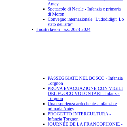
Antey
Spettacolo di Natale - Infanzia e primaria
di Moron
Convegno internazionale "Ludodidigit. Lo
stato dell'arte"
I nostri lavori - a.s. 2023-2024
PASSEGGIATE NEL BOSCO - Infanzia
Torgnon
PROVA EVACUAZIONE CON VIGILI
DEL FUOCO VOLONTARI - Infanzia
Torgnon
Una esperienza arricchente - infanzia e
primaria Antey
PROGETTO INTERCULTURA -
Infanzia Torgnon
JOURNÉE DE LA FRANCOPHONIE -