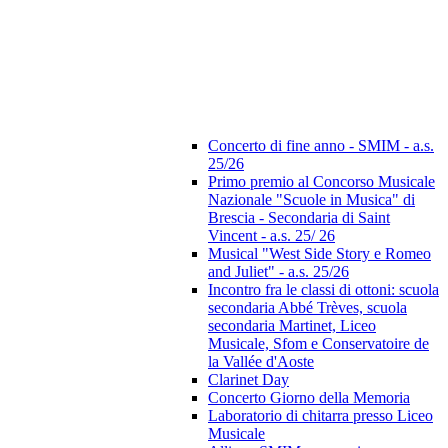
Concerto di fine anno - SMIM - a.s.
25/26
Primo premio al Concorso Musicale
Nazionale "Scuole in Musica" di
Brescia - Secondaria di Saint
Vincent - a.s. 25/ 26
Musical "West Side Story e Romeo
and Juliet" - a.s. 25/26
Incontro fra le classi di ottoni: scuola
secondaria Abbé Trèves, scuola
secondaria Martinet, Liceo
Musicale, Sfom e Conservatoire de
la Vallée d'Aoste
Clarinet Day
Concerto Giorno della Memoria
Laboratorio di chitarra presso Liceo
Musicale