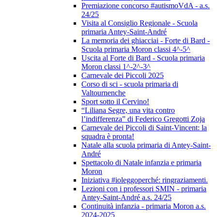
Premiazione concorso #autismoVdA - a.s.
24/25
Visita al Consiglio Regionale - Scuola
primaria Antey-Saint-André
La memoria dei ghiacciai - Forte di Bard -
Scuola primaria Moron classi 4^-5^
Uscita al Forte di Bard - Scuola primaria
Moron classi 1^-2^-3^
Carnevale dei Piccoli 2025
Corso di sci - scuola primaria di
Valtournenche
Sport sotto il Cervino!
“Liliana Segre, una vita contro
l’indifferenza” di Federico Gregotti Zoja
Carnevale dei Piccoli di Saint-Vincent: la
squadra è pronta!
Natale alla scuola primaria di Antey-Saint-
André
Spettacolo di Natale infanzia e primaria
Moron
Iniziativa #ioleggoperché: ringraziamenti.
Lezioni con i professori SMIN - primaria
Antey-Saint-André a.s. 24/25
Continuità infanzia - primaria Moron a.s.
2024-2025