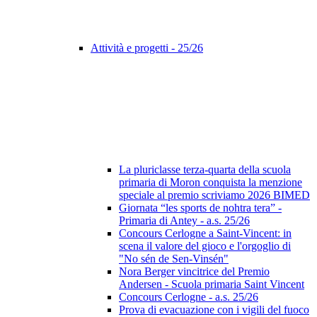
Attività e progetti - 25/26
La pluriclasse terza-quarta della scuola
primaria di Moron conquista la menzione
speciale al premio scriviamo 2026 BIMED
Giornata “les sports de nohtra tera” -
Primaria di Antey - a.s. 25/26
Concours Cerlogne a Saint-Vincent: in
scena il valore del gioco e l'orgoglio di
"No sén de Sen-Vinsén"
Nora Berger vincitrice del Premio
Andersen - Scuola primaria Saint Vincent
Concours Cerlogne - a.s. 25/26
Prova di evacuazione con i vigili del fuoco