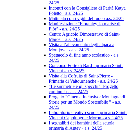
24/25
Incontri con la Consigliera di Parità Katya
Foletto - a.s. 24/25
Mattinata con i vigili del fuoco a.s. 24/25
Manifestazione "Fiòrantey, lo martsé di
Fiòr" - a.s. 24/25
Centro Agricolo Dimostrativo di Saint-
Marcel - a.s. 24/25
Visita all’allevamento degli alpaca a
Montjovet - a.s. 24/25
Spettacolo di fine anno scolastico - a.s.
24/25
Concorso Forte di Bard - primaria Saint-
Vincent - a.s. 24/25
Visita alla Cofruits di Saint-Pierre -
Primaria di Valtournenche - a.s. 24/25
"Le simmetrie e gli specchi"- Progetto
continuità - a.s. 24/25
Progetto “Cinema Inclusivo: Montagne di
Storie per un Mondo Sostenibile ” - a.s.
24/25
Laboratorio creativo scuola primaria Saint-
Vincent Capoluogo e Moron - a.s. 24/25
I segnalibri dei bambini della scuola
primaria di Antey - a.s. 24/25