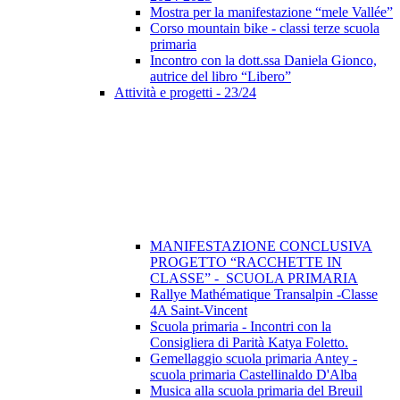
Mostra per la manifestazione “mele Vallée”
Corso mountain bike - classi terze scuola
primaria
Incontro con la dott.ssa Daniela Gionco,
autrice del libro “Libero”
Attività e progetti - 23/24
MANIFESTAZIONE CONCLUSIVA
PROGETTO “RACCHETTE IN
CLASSE” - SCUOLA PRIMARIA
Rallye Mathématique Transalpin -Classe
4A Saint-Vincent
Scuola primaria - Incontri con la
Consigliera di Parità Katya Foletto.
Gemellaggio scuola primaria Antey -
scuola primaria Castellinaldo D'Alba
Musica alla scuola primaria del Breuil