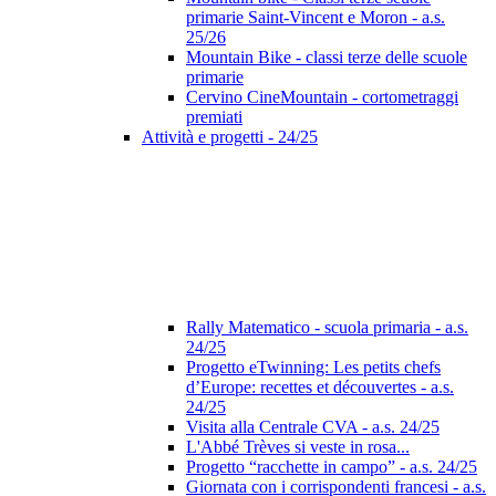
primarie Saint-Vincent e Moron - a.s.
25/26
Mountain Bike - classi terze delle scuole
primarie
Cervino CineMountain - cortometraggi
premiati
Attività e progetti - 24/25
Rally Matematico - scuola primaria - a.s.
24/25
Progetto eTwinning: Les petits chefs
d’Europe: recettes et découvertes - a.s.
24/25
Visita alla Centrale CVA - a.s. 24/25
L'Abbé Trèves si veste in rosa...
Progetto “racchette in campo” - a.s. 24/25
Giornata con i corrispondenti francesi - a.s.