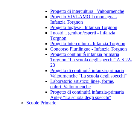
Progetto di intercultura_ Valtournenche
Progetto VIVI-AMO la montagna -
Infanzia Torgnon
Progetto Inglese - Infanzia Torgnon
I nostri... genitori/esperti - Infanzia
Torgnon
Progetto Intercultura - Infanzia Torgnon
Concorso Plurilingue - Infanzia Torgnon
Progetto continuità infanzia-primaria
Torgnon "La scuola degli specchi" A.S.22-
23
Progetto di continuità infanzia-primaria
Valtournenche "La scuola degli specchi"
Laboratorio artistico: linee, forme,
colori_Valtournenche
Progetto di continuità infanzia-primaria
Antey "La scuola degli specchi"
Scuole Primarie