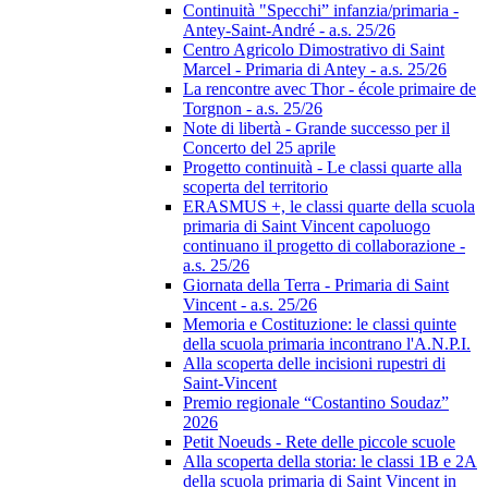
Continuità "Specchi” infanzia/primaria -
Antey-Saint-André - a.s. 25/26
Centro Agricolo Dimostrativo di Saint
Marcel - Primaria di Antey - a.s. 25/26
La rencontre avec Thor - école primaire de
Torgnon - a.s. 25/26
Note di libertà - Grande successo per il
Concerto del 25 aprile
Progetto continuità - Le classi quarte alla
scoperta del territorio
ERASMUS +, le classi quarte della scuola
primaria di Saint Vincent capoluogo
continuano il progetto di collaborazione -
a.s. 25/26
Giornata della Terra - Primaria di Saint
Vincent - a.s. 25/26
Memoria e Costituzione: le classi quinte
della scuola primaria incontrano l'A.N.P.I.
Alla scoperta delle incisioni rupestri di
Saint-Vincent
Premio regionale “Costantino Soudaz”
2026
Petit Noeuds - Rete delle piccole scuole
Alla scoperta della storia: le classi 1B e 2A
della scuola primaria di Saint Vincent in