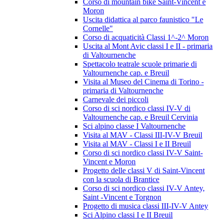
Corso di mountain bike Saint-Vincent e
Moron
Uscita didattica al parco faunistico "Le
Cornelle"
Corso di acquaticità Classi 1^-2^ Moron
Uscita al Mont Avic classi I e II - primaria
di Valtournenche
Spettacolo teatrale scuole primarie di
Valtournenche cap. e Breuil
Visita al Museo del Cinema di Torino -
primaria di Valtournenche
Carnevale dei piccoli
Corso di sci nordico classi IV-V di
Valtournenche cap. e Breuil Cervinia
Sci alpino classe I Valtournenche
Visita al MAV - Classi III-IV-V Breuil
Visita al MAV - Classi I e II Breuil
Corso di sci nordico classi IV-V Saint-
Vincent e Moron
Progetto delle classi V di Saint-Vincent
con la scuola di Brantice
Corso di sci nordico classi IV-V Antey,
Saint -Vincent e Torgnon
Progetto di musica classi III-IV-V Antey
Sci Alpino classi I e II Breuil