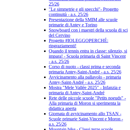
25/26
"Le simmetrie e gli specchi"- Progetto
continuità - a.s. 25/26
Presentazione della SMIM alle scuole
primarie di Antey e Torino
Snowboard con i maestri della scuola di sci
del Cervino
Progetto #IOLEGGOPERCHÉ:
ringraziamenti!
Quando il tennis entra in classe: silenzio, si
impara! - Scuola primaria di Saint Vincent
- a.s. 25/26
Corso di nuoto - classi prima e seconda
primaria Antey-Saint-André - a.s. 25/26
Avvicinamento alla pallavolo - primaria
Antey-Saint-André - a.s. 25/26
Mostra "Mele Vallée 2025" - Infanzia e
primaria di Antey-Saint-André
Rete delle piccole scuole "Petits noeuds" -
Alla primaria di Moron si sperimenta la
didattica aperta
Giornata di avvicinamento allo TSAN -
Scuole primarie Saint-Vincent e Moron -
a.s. 25/26
Mountain bike - Classi terze scuole