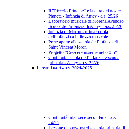
Il "Piccolo Principe" e la cura del nostro
Pianeta - Infanzia di Antey - a.s. 25/26
Laboratorio musicale di Morena Avenoso -
Scuola dell’infanzia di Antey - a.s. 25/26
Infanzia di Moron - prima scuola
dell’infanzia a indirizzo musicale
Porte aperte alla scuola dell’infanzia di
Saint-Vincent Moron
Progetto “Crescere insieme nello 0-6”
Continuità scuola dell’infanzia e scuola
primaria - Antey - a.s. 25/26
I nostri lavori - a.s. 2024-2025
Continuità infanzia e secondaria - a.s.
24/25
Lezione di snowboard - scuola primaria di