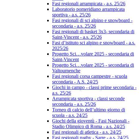
Fasi regionali arrampicata - a.s. 25/26
Laboratorio pomeridiano arrampicata
sportiva - a.s. 25/26
Fasi regionali di sci alpino e snowboard -
secondaria - a.s. 25/26
Fasi regionali di basket 3x3- secondaria di
Saint-Vincent - a.s. 25/26
Fasi d’istituto sci alpino e snowboard - a.s.
2025/26
Progetto Sci…volare 2025 - secondaria di
Saint-Vincent
Progetto Sci…volare 2025 - secondaria di
Valtournenche
Fasi regionali corsa campestre - scuola
secondaria - A.S. 24/25
Giochi in campo - classi prime secondaria -
a.s. 25/26
Arrampicata sportiva - classi seconde
secondaria - a.s. 25/26
Torneo di calcio dell’ultimo giorno di
scuola - a.s. 24/25
Giochi della gioventù - Fasi Nazionali -
Stadio Olimpico di Roma - a.s. 24/25
Fasi regionali di atletica - a.s. 24/25
Fasi regionali rugby - Sarre - a.s. 24/25