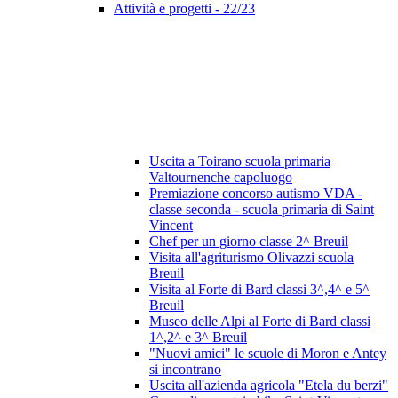
Attività e progetti - 22/23
Uscita a Toirano scuola primaria
Valtournenche capoluogo
Premiazione concorso autismo VDA -
classe seconda - scuola primaria di Saint
Vincent
Chef per un giorno classe 2^ Breuil
Visita all'agriturismo Olivazzi scuola
Breuil
Visita al Forte di Bard classi 3^,4^ e 5^
Breuil
Museo delle Alpi al Forte di Bard classi
1^,2^ e 3^ Breuil
"Nuovi amici" le scuole di Moron e Antey
si incontrano
Uscita all'azienda agricola "Etela du berzi"