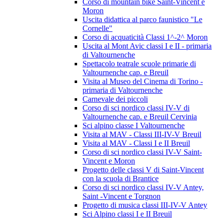
Corso di mountain bike Saint-Vincent e
Moron
Uscita didattica al parco faunistico "Le
Cornelle"
Corso di acquaticità Classi 1^-2^ Moron
Uscita al Mont Avic classi I e II - primaria
di Valtournenche
Spettacolo teatrale scuole primarie di
Valtournenche cap. e Breuil
Visita al Museo del Cinema di Torino -
primaria di Valtournenche
Carnevale dei piccoli
Corso di sci nordico classi IV-V di
Valtournenche cap. e Breuil Cervinia
Sci alpino classe I Valtournenche
Visita al MAV - Classi III-IV-V Breuil
Visita al MAV - Classi I e II Breuil
Corso di sci nordico classi IV-V Saint-
Vincent e Moron
Progetto delle classi V di Saint-Vincent
con la scuola di Brantice
Corso di sci nordico classi IV-V Antey,
Saint -Vincent e Torgnon
Progetto di musica classi III-IV-V Antey
Sci Alpino classi I e II Breuil