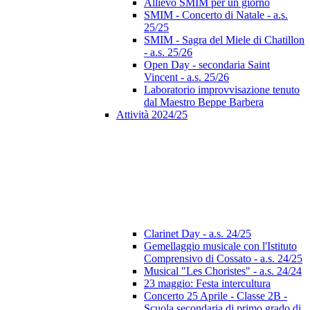
Allievo SMIM per un giorno
SMIM - Concerto di Natale - a.s.
25/25
SMIM - Sagra del Miele di Chatillon
- a.s. 25/26
Open Day - secondaria Saint
Vincent - a.s. 25/26
Laboratorio improvvisazione tenuto
dal Maestro Beppe Barbera
Attività 2024/25
Clarinet Day - a.s. 24/25
Gemellaggio musicale con l'Istituto
Comprensivo di Cossato - a.s. 24/25
Musical "Les Choristes" - a.s. 24/24
23 maggio: Festa intercultura
Concerto 25 Aprile - Classe 2B -
Scuola secondaria di primo grado di