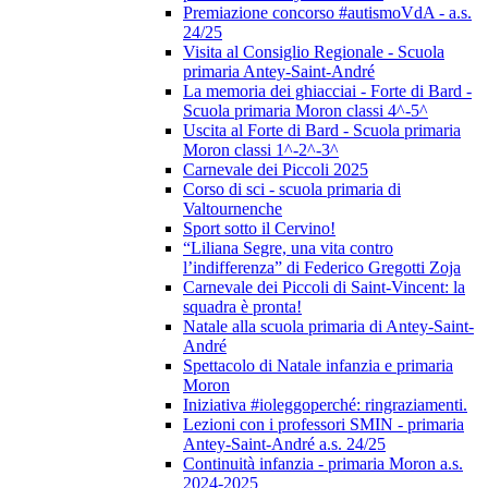
Premiazione concorso #autismoVdA - a.s.
24/25
Visita al Consiglio Regionale - Scuola
primaria Antey-Saint-André
La memoria dei ghiacciai - Forte di Bard -
Scuola primaria Moron classi 4^-5^
Uscita al Forte di Bard - Scuola primaria
Moron classi 1^-2^-3^
Carnevale dei Piccoli 2025
Corso di sci - scuola primaria di
Valtournenche
Sport sotto il Cervino!
“Liliana Segre, una vita contro
l’indifferenza” di Federico Gregotti Zoja
Carnevale dei Piccoli di Saint-Vincent: la
squadra è pronta!
Natale alla scuola primaria di Antey-Saint-
André
Spettacolo di Natale infanzia e primaria
Moron
Iniziativa #ioleggoperché: ringraziamenti.
Lezioni con i professori SMIN - primaria
Antey-Saint-André a.s. 24/25
Continuità infanzia - primaria Moron a.s.
2024-2025