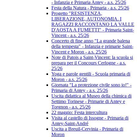
- Infanzia e Primaria Antey - a.s. 25/26
Festa della Natura - Primaria - a.s. 25/26
Progetto "RESISTENZA,
LIBERAZIONE, AUTONOMIA. I
RAGAZZI RACCONTANO LA VALLE
D'AOSTA A FUMETTI" - Primaria Saint-
Vincent - a.s. 25/26
Concerto di fine anno "La grande balena
della tempesta" - Infanzia e primarie Saint-
Vincent e Moron - a.s. 25/26
Note di Patois a Saint-Vincent: la scuola si
prepara per il Concours Cerlogne - a.s.
25/26
Yoga e parole gentili - Scuola primaria di
Moron - a.s. 25/26
Giornata "La protezione civile sono io!" -
Primaria di Antey - a.s. 25/26
Uscita didattica al Museo della chimica di
Settimo Torinese - Primarie di Antey e
Torgnon - a.s. 25/26
22 maggio: Festa intercultura
Visita al castello di Issogne - Primaria di
Antey-Saint-André
Uscita a Breuil-Cervinia - Primaria di
Moron