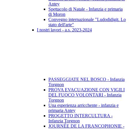
Antey
Spettacolo di Natale - Infanzia e primaria
di Moron
Convegno internazionale "Ludodidigit. Lo
stato dell'arte"
I nostri lavori - a.s. 2023-2024
PASSEGGIATE NEL BOSCO - Infanzia
Torgnon
PROVA EVACUAZIONE CON VIGILI
DEL FUOCO VOLONTARI - Infanzia
Torgnon
Una esperienza arricchente - infanzia e
primaria Antey
PROGETTO INTERCULTURA -
Infanzia Torgnon
JOURNÉE DE LA FRANCOPHONIE -