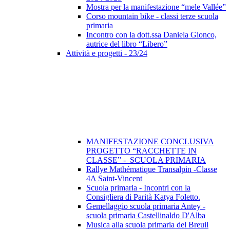
Mostra per la manifestazione “mele Vallée”
Corso mountain bike - classi terze scuola
primaria
Incontro con la dott.ssa Daniela Gionco,
autrice del libro “Libero”
Attività e progetti - 23/24
MANIFESTAZIONE CONCLUSIVA
PROGETTO “RACCHETTE IN
CLASSE” - SCUOLA PRIMARIA
Rallye Mathématique Transalpin -Classe
4A Saint-Vincent
Scuola primaria - Incontri con la
Consigliera di Parità Katya Foletto.
Gemellaggio scuola primaria Antey -
scuola primaria Castellinaldo D'Alba
Musica alla scuola primaria del Breuil