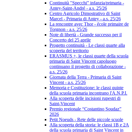
Continuità "Specchi” infanzia/primaria -
Antey-Saint-André - a.s. 25/26
Centro Agricolo Dimostrativo di Saint
Marcel - Primaria di Antey - a.s. 25/26
La rencontre avec Thor - école primaire de
Torgnon - a.s. 25/26
Note di libertà - Grande successo per il
Concerto del 25 aprile
Progetto continuità - Le classi quarte alla
scoperta del territorio
ERASMUS +, le classi quarte della scuola
primaria di Saint Vincent capoluogo
continuano il progetto di collaborazione -
a.s. 25/26
Giornata della Terra - Primaria di Saint
Vincent - a.s. 25/26
Memoria e Costituzione: le classi quinte
della scuola primaria incontrano l'A.N.P.I.
Alla scoperta delle incisioni rupestri di
Saint-Vincent
Premio regionale “Costantino Soudaz”
2026
Petit Noeuds - Rete delle piccole scuole
Alla scoperta della storia: le classi 1B e 2A
della scuola primaria di Saint Vincent in