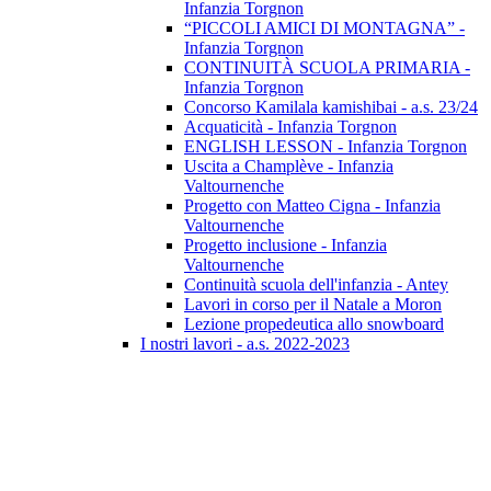
Infanzia Torgnon
“PICCOLI AMICI DI MONTAGNA” -
Infanzia Torgnon
CONTINUITÀ SCUOLA PRIMARIA -
Infanzia Torgnon
Concorso Kamilala kamishibai - a.s. 23/24
Acquaticità - Infanzia Torgnon
ENGLISH LESSON - Infanzia Torgnon
Uscita a Champlève - Infanzia
Valtournenche
Progetto con Matteo Cigna - Infanzia
Valtournenche
Progetto inclusione - Infanzia
Valtournenche
Continuità scuola dell'infanzia - Antey
Lavori in corso per il Natale a Moron
Lezione propedeutica allo snowboard
I nostri lavori - a.s. 2022-2023