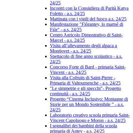
24/25
Incontri con la Consigliera di Parità Katya
Foletto - a.s. 24/25
Mattinata con i vigili del fuoco a.s. 24/25
Manifestazione "Fiòrantey, lo martsé di
Fiòr" - a.s. 24/25
Centro Agricolo Dimostrativo di Saint-
Marcel - a.s. 24/25
Visita all’allevamento degli alpaca a
Montjovet - a.s. 24/25
Spettacolo di fine anno scolastico - a.s.
24/25
Concorso Forte di Bard - primaria Saint-
Vincent - a.s. 24/25
Visita alla Cofruits di Saint-Pierre -
Primaria di Valtournenche - a.s. 24/25
"Le simmetrie e gli specchi"- Progetto
continuità - a.s. 24/25
Progetto “Cinema Inclusivo: Montagne di
Storie per un Mondo Sostenibile ” - a.s.
24/25
Laboratorio creativo scuola primaria Saint-
Vincent Capoluogo e Moron - a.s. 24/25
I segnalibri dei bambini della scuola
primaria di Antey - a.s. 24/25