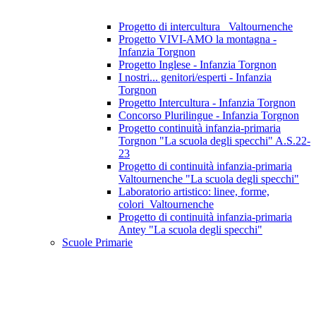
Progetto di intercultura_ Valtournenche
Progetto VIVI-AMO la montagna -
Infanzia Torgnon
Progetto Inglese - Infanzia Torgnon
I nostri... genitori/esperti - Infanzia
Torgnon
Progetto Intercultura - Infanzia Torgnon
Concorso Plurilingue - Infanzia Torgnon
Progetto continuità infanzia-primaria
Torgnon "La scuola degli specchi" A.S.22-
23
Progetto di continuità infanzia-primaria
Valtournenche "La scuola degli specchi"
Laboratorio artistico: linee, forme,
colori_Valtournenche
Progetto di continuità infanzia-primaria
Antey "La scuola degli specchi"
Scuole Primarie