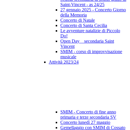
Saint-Vincent - as 24/25
27 gennaio 2025 - Concerto Giorno
della Memoria
Concerto di Natale
Concerto di Santa Cecilia
Le avventure natalizie di Piccolo
Do!
Open Day _ secondaria Saint
Vincent
SMIM - corso di improvvisazione
musicale
Attività 2023/24
SMIM - Concerto di fine anno
primaria e terze secondaria SV
Concerto lunedì 27 maggio
Gemellaggio con SMIM di Cossato