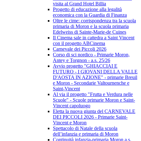
visita al Grand Hotel Billia
Progetto di educazione alla legalità
economica con la Guardia di Finanza
Oltre le cime: corrispondenza tra la scuola
primaria di Moron e la scuola primaria
Edelweiss di Sainte-Marie-de Cuines
Il Cinema sale in cattedra a Saint Vincent
con il progetto ABCinema
Carnevale dei Piccoli 2026
Corso di sci nordico - Primarie Moron,
Antey e Torgnon - a.s. 25/26
Avvio progetto "GHIACCIAI E
FUTURO - I GIOVANI DELLA VALLE
D'AOSTA IN AZIONE" - primarie Breuil
e Moron - Secondarie Valtournenche e
Saint-Vincent
Al via il progetto "Frutta e Verdura nelle
Scuole" - Scuole primarie Moron e Saint-
Vincent capoluogo
Eletta la nuova giunta del CARNEVALE
DEI PICCOLI 2026 - Primarie Saint-
Vincent e Moron
Spettacolo di Natale della scuola
dell’infanzia e primaria di Moron
Continuità infanzia-primaria Moron a.s.