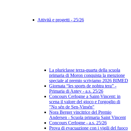
Attività e progetti - 25/26
La pluriclasse terza-quarta della scuola
primaria di Moron conquista la menzione
speciale al premio scriviamo 2026 BIMED
Giornata “les sports de nohtra tera” -
Primaria di Antey - a.s. 25/26
Concours Cerlogne a Saint-Vincent: in
scena il valore del gioco e l'orgoglio di
"No sén de Sen-Vinsén"
Nora Berger vincitrice del Premio
Andersen - Scuola primaria Saint Vincent
Concours Cerlogne - a.s. 25/26
Prova di evacuazione con i vigili del fuoco