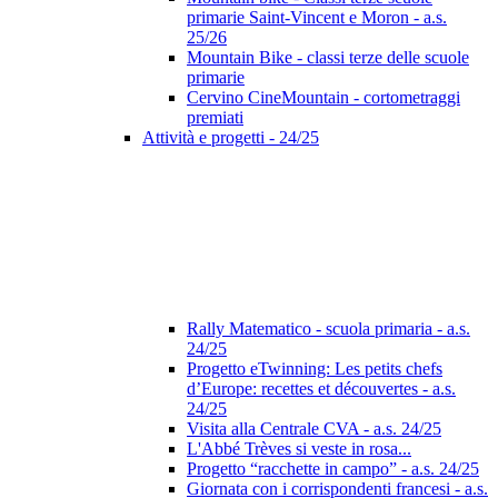
primarie Saint-Vincent e Moron - a.s.
25/26
Mountain Bike - classi terze delle scuole
primarie
Cervino CineMountain - cortometraggi
premiati
Attività e progetti - 24/25
Rally Matematico - scuola primaria - a.s.
24/25
Progetto eTwinning: Les petits chefs
d’Europe: recettes et découvertes - a.s.
24/25
Visita alla Centrale CVA - a.s. 24/25
L'Abbé Trèves si veste in rosa...
Progetto “racchette in campo” - a.s. 24/25
Giornata con i corrispondenti francesi - a.s.