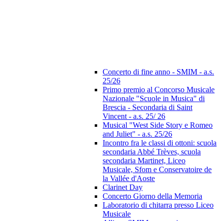
Concerto di fine anno - SMIM - a.s.
25/26
Primo premio al Concorso Musicale
Nazionale "Scuole in Musica" di
Brescia - Secondaria di Saint
Vincent - a.s. 25/ 26
Musical "West Side Story e Romeo
and Juliet" - a.s. 25/26
Incontro fra le classi di ottoni: scuola
secondaria Abbé Trèves, scuola
secondaria Martinet, Liceo
Musicale, Sfom e Conservatoire de
la Vallée d'Aoste
Clarinet Day
Concerto Giorno della Memoria
Laboratorio di chitarra presso Liceo
Musicale