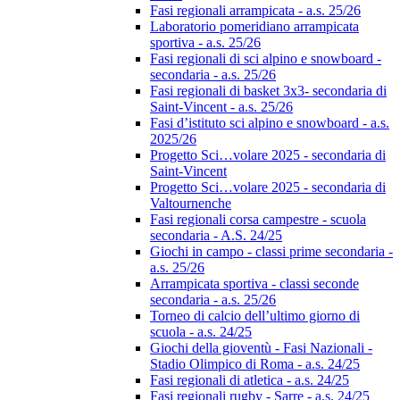
Fasi regionali arrampicata - a.s. 25/26
Laboratorio pomeridiano arrampicata
sportiva - a.s. 25/26
Fasi regionali di sci alpino e snowboard -
secondaria - a.s. 25/26
Fasi regionali di basket 3x3- secondaria di
Saint-Vincent - a.s. 25/26
Fasi d’istituto sci alpino e snowboard - a.s.
2025/26
Progetto Sci…volare 2025 - secondaria di
Saint-Vincent
Progetto Sci…volare 2025 - secondaria di
Valtournenche
Fasi regionali corsa campestre - scuola
secondaria - A.S. 24/25
Giochi in campo - classi prime secondaria -
a.s. 25/26
Arrampicata sportiva - classi seconde
secondaria - a.s. 25/26
Torneo di calcio dell’ultimo giorno di
scuola - a.s. 24/25
Giochi della gioventù - Fasi Nazionali -
Stadio Olimpico di Roma - a.s. 24/25
Fasi regionali di atletica - a.s. 24/25
Fasi regionali rugby - Sarre - a.s. 24/25