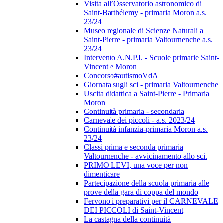
Visita all’Osservatorio astronomico di
Saint-Barthélemy - primaria Moron a.s.
23/24
Museo regionale di Scienze Naturali a
Saint-Pierre - primaria Valtournenche a.s.
23/24
Intervento A.N.P.I. - Scuole primarie Saint-
Vincent e Moron
Concorso#autismoVdA
Giornata sugli sci - primaria Valtournenche
Uscita didattica a Saint-Pierre - Primaria
Moron
Continuità primaria - secondaria
Carnevale dei piccoli - a.s. 2023/24
Continuità infanzia-primaria Moron a.s.
23/24
Classi prima e seconda primaria
Valtournenche - avvicinamento allo sci.
PRIMO LEVI, una voce per non
dimenticare
Partecipazione della scuola primaria alle
prove della gara di coppa del mondo
Fervono i preparativi per il CARNEVALE
DEI PICCOLI di Saint-Vincent
La castagna della continuità