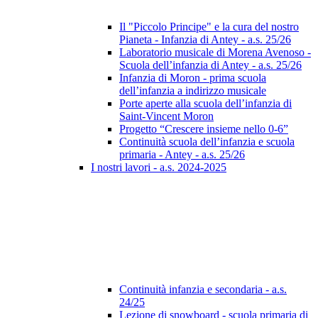
Il "Piccolo Principe" e la cura del nostro
Pianeta - Infanzia di Antey - a.s. 25/26
Laboratorio musicale di Morena Avenoso -
Scuola dell’infanzia di Antey - a.s. 25/26
Infanzia di Moron - prima scuola
dell’infanzia a indirizzo musicale
Porte aperte alla scuola dell’infanzia di
Saint-Vincent Moron
Progetto “Crescere insieme nello 0-6”
Continuità scuola dell’infanzia e scuola
primaria - Antey - a.s. 25/26
I nostri lavori - a.s. 2024-2025
Continuità infanzia e secondaria - a.s.
24/25
Lezione di snowboard - scuola primaria di