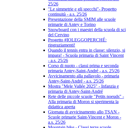
25/26
"Le simmetrie e gli specchi"- Progetto
continuità - a.s. 25/26
Presentazione della SMIM alle scuole
primarie di Antey e Torino
Snowboard con i maestri della scuola di sci
del Cervino
Progetto #IOLEGGOPERCHÉ:
ringraziamenti!
Quando il tennis entra in classe: silenzio, si
impara! - Scuola primaria di Saint Vincent
- a.s. 25/26
Corso di nuoto - classi prima e seconda
primaria Antey-Saint-André - a.s. 25/26
Avvicinamento alla pallavolo - primaria
Antey-Saint-André - a.s. 25/26
Mostra "Mele Vallée 2025" - Infanzia e
primaria di Antey-Saint-André
Rete delle piccole scuole "Petits noeuds" -
Alla primaria di Moron si sperimenta la
didattica aperta
Giornata di avvicinamento allo TSAN -
Scuole primarie Saint-Vincent e Moron -
a.s. 25/26
Mountain bike - Classi terze scuole